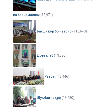
ва барномасозӣ
(13,971)
Бахши кор бо ҷавонон
(13,643)
Довталаб
(13,586)
Раёсат
(13,446)
Шуъбаи кадрҳо
(13,230)