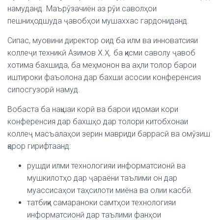
намуданд. Маърӯзачиён аз рӯи саволҳои
пешниҳодшуда ҷавобҳои мушаххас гардониданд.
Сипас, муовини директор оид ба илм ва инноватсияи
коллеҷи техникӣ Азимов Х.Ҳ. ба қисми саволу ҷавоб
хотима бахшида, ба меҳмонон ва аҳли толор барои
иштироки фаъолона дар бахши асосии конференсия
сипосгузорӣ намуд.
Вобаста ба нақшаи корӣ ва барои идомаи кори
конференсия дар бахшҳо дар толори китобхонаи
коллеҷ масъалаҳои зерин мавриди баррасӣ ва омӯзиш
қарор гирифтаанд:
рушди илми технологияи информатсионӣ ва
мушкилотҳо дар ҷараёни таълими он дар
муассисаҳои таҳсилоти миёна ва олии касбӣ.
татбиқи самараноки самтҳои технологияи
информатсионӣ дар таълими фанҳои