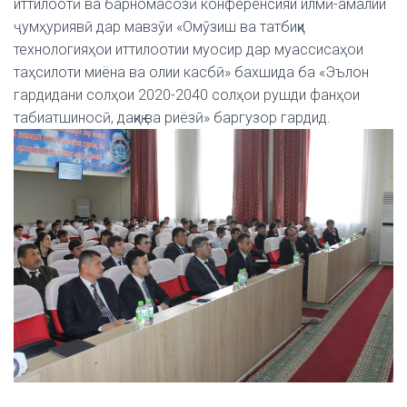
иттилоотӣ ва барномасозӣ конференсияи илмӣ-амалии
ҷумҳуриявӣ дар мавзӯи «Омӯзиш ва татбиқи
технологияҳои иттилоотии муосир дар муассисаҳои
таҳсилоти миёна ва олии касбӣ» бахшида ба «Эълон
гардидани солҳои 2020-2040 солҳои рушди фанҳои
табиатшиносӣ, дақиқ ва риёзӣ» баргузор гардид.