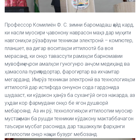
Профессор Комилиён Ф. С. зимни баромадаш қайд кард,
ки насли муосири ҷавонону наврасон маҳз дар муҳити
навгониҳои рӯзафзуни техникаи электронӣ – компютер,
планшет, ва дигар воситаҳои иттилоотӣ ба воя
мерасанд, ки онҳо тавассути рамзҳои барномавии
мувофиқ иҷрои амалҳои гуногунро анҷом медиҳанд ва
ҳамасола пуриқтидортар, фарогиртар ва ихчамтар
мегарданд.
Имрӯз техникаи электронӣ ва технологияҳои
иттилоотӣ дар истифода ончунон сода гардонида
шудааст, ки кӯдакон ҳанӯз ба сухангӯӣ оғоз накарда, аз
уҳдаи кор фармудани онҳо бе ягон душворӣ
мебароянд.
Аз ин рӯ, технологияҳои иттилоотии муосир
мустақиман ба рушди техникии кӯдакону мактаббачагон
таъсири мусбат расонида, дар ташаккули фарҳанги
иттилоотии онҳо нақши бузург мебозанд.