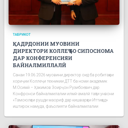
ТАБРИКОТ
ҚАДРДОНИИ МУОВИНИ
ДИРЕКТОРИ КОЛЛЕҶ БО СИПОСНОМА
ДАР КОНФЕРЕНСИЯИ
БАЙНАЛМИЛЛАЛӢ
Санаи 19.06.2026 муовини директор оид ба робитаҳои
хориҷии Коллеҷи техникии ДТТ ба номи академик
М.Осимӣ – Ҳакимов Зоирҷон Рузибоевич дар
Конфронси байналмилалии илмӣ-амалӣ таҳти унвони
«Тамоюлҳои рушди маориф дар кишварҳои Иттиҳод»
иштирок намуда, фаъолияти байналмилалии