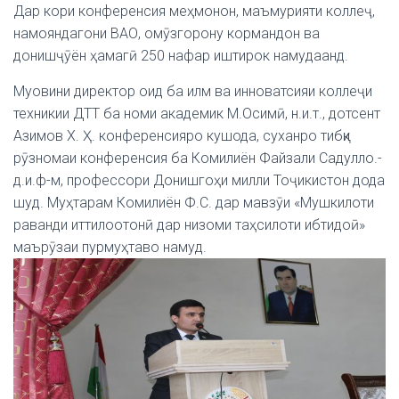
Дар кори конференсия меҳмонон, маъмурияти коллеҷ,
намояндагони ВАО, омӯзгорону кормандон ва
донишҷӯён ҳамагӣ 250 нафар иштирок намудаанд.
Муовини директор оид ба илм ва инноватсияи коллеҷи
техникии ДТТ ба номи академик М.Осимӣ, н.и.т., дотсент
Азимов Х. Ҳ. конференсияро кушода, суханро тибқи
рӯзномаи конференсия ба Комилиён Файзали Садулло.-
д.и.ф-м, профессори Донишгоҳи милли Тоҷикистон дода
шуд.
Муҳтарам Комилиён Ф.С. дар мавзӯи «Мушкилоти
раванди иттилоотонӣ дар низоми таҳсилоти ибтидоӣ»
маърӯзаи пурмуҳтаво намуд.