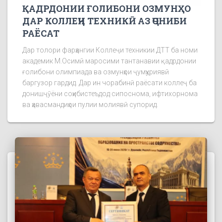
ҚАДРДОНИИ ҒОЛИБОНИ ОЗМУНҲО
ДАР КОЛЛЕҶИ ТЕХНИКӢ АЗ ҶОНИБИ
РАЁСАТ
Дар толори фарҳангии Коллеҷи техникии ДТТ ба номи
академик М.Осимӣ маросими тантанавии қадрдонии
ғолибони олимпиада ва озмунҳои ҷумҳуриявӣ
баргузор гардид. Дар ин чорабинӣ раёсати коллеҷ ба
донишҷӯёни соҳибистеъдод сипоснома, ифтихорнома
ва ҳавасмандиҳои пулии молиявӣ супорид.