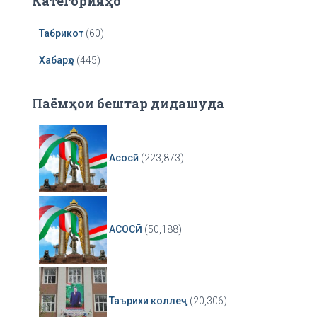
Категорияҳо
Табрикот
(60)
Хабарҳо
(445)
Паёмҳои бештар дидашуда
Асосӣ
(223,873)
АСОСӢ
(50,188)
Таърихи коллеҷ
(20,306)