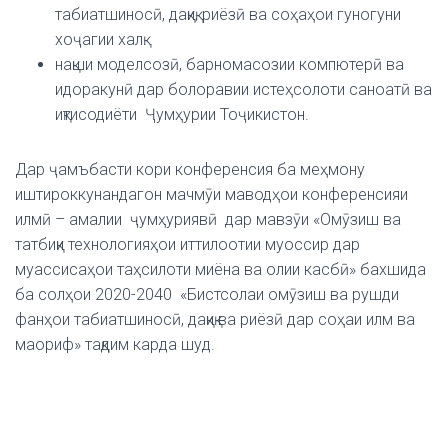
табиатшиносӣ, дақиқ, риёзӣ ва соҳаҳои гуногуни
хоҷагии халқ.
нақши моделсозӣ, барномасозии компютерӣ ва
идоракунӣ дар болоравии истеҳсолоти саноатӣ ва
иқтисодиёти Ҷумҳурии Тоҷикистон.
Дар ҷамъбасти кори конференсия ба меҳмону
иштироккунандагон мачмӯи маводҳои конференсияи
илмӣ – амалии ҷумҳуриявӣ дар мавзӯи «Омӯзиш ва
татбиқи технологияҳои иттилоотии муоссир дар
муассисаҳои таҳсилоти миёна ва олии касбӣ» бахшида
ба солҳои 2020-2040 «Бистсолаи омӯзиш ва рушди
фанҳои табиатшиносӣ, дақиқ ва риёзӣ дар соҳаи илм ва
маориф» тақдим карда шуд.