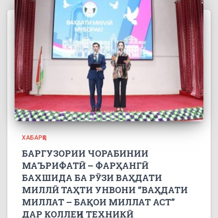
ХАБАРҲО
БАРГУЗОРИИ ЧОРАБИНИИ
МАЪРИФАТӢ – ФАРҲАНГӢ
БАХШИДА БА РӮЗИ ВАҲДАТИ
МИЛЛӢ ТАҲТИ УНВОНИ “ВАҲДАТИ
МИЛЛАТ – БАҚОИ МИЛЛАТ АСТ”
ДАР КОЛЛЕҶИ ТЕХНИКӢ