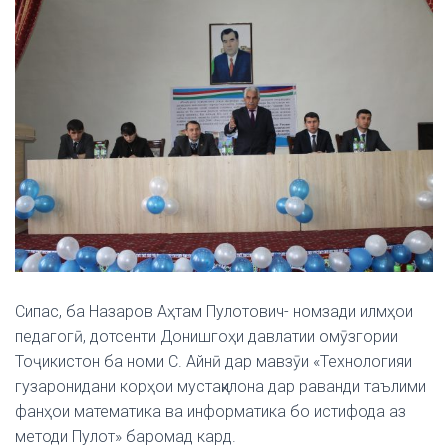
Сипас, ба Назаров Аҳтам Пулотович- номзади илмҳои
педагогӣ, дотсенти Донишгоҳи давлатии омӯзгории
Тоҷикистон ба номи С. Айнӣ дар мавзӯи «Технологияи
гузаронидани корҳои мустақилона дар раванди таълими
фанҳои математика ва информатика бо истифода аз
методи Пулот» баромад кард.