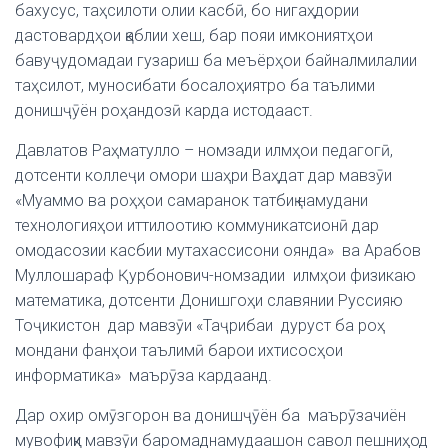
бахусус, таҳсилоти олии касбӣ, бо нигаҳдории
дастовардҳои қаблии хеш, бар пояи имкониятҳои
бавуҷудомадаи гузариш ба меъёрҳои байналмилалии
таҳсилот, муносибати босалоҳиятро ба таълими
донишҷӯён роҳандозӣ карда истодааст.
Давлатов Раҳматулло – номзади илмҳои педагогӣ,
дотсенти коллеҷи омори шаҳри Ваҳдат дар мавзӯи
«Муаммо ва роҳҳои самаранок татбиқ намудани
технологияҳои иттилоотию коммуникатсионӣ дар
омодасозии касбии мутахассисони оянда» ва Арабов
Муллошараф Қурбонович-номзадии илмҳои физикаю
математика, дотсенти Донишгоҳи славянии Руссияю
Тоҷикистон дар мавзӯи «Таҷрибаи дуруст ба роҳ
мондани фанҳои таълимӣ барои ихтисосҳои
информатика» маърӯза кардаанд.
Дар охир омӯзгорон ва донишҷӯён ба маърӯзачиён
мувофиқи мавзӯи баромаднамудаашон савол пешниҳод