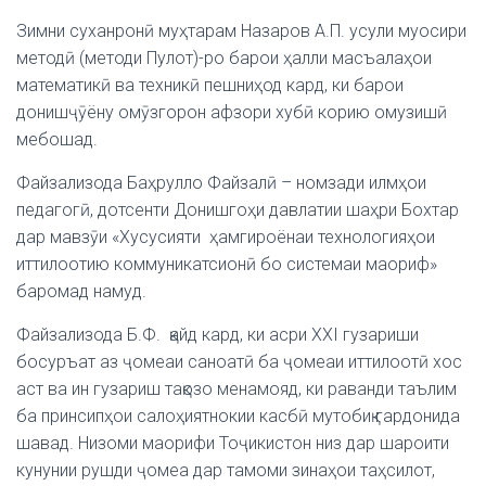
Зимни суханронӣ муҳтарам Назаров А.П. усули муосири
методӣ (методи Пулот)-ро барои ҳалли масъалаҳои
математикӣ ва техникӣ пешниҳод кард, ки барои
донишҷӯёну омӯзгорон афзори хубӣ корию омузишӣ
мебошад.
Файзализода Баҳрулло Файзалӣ – номзади илмҳои
педагогӣ, дотсенти Донишгоҳи давлатии шаҳри Бохтар
дар мавзӯи «Хусусияти ҳамгироёнаи технологияҳои
иттилоотию коммуникатсионӣ бо системаи маориф»
баромад намуд.
Файзализода Б.Ф. қайд кард, ки асри XXI гузариши
босуръат аз ҷомеаи саноатӣ ба ҷомеаи иттилоотӣ хос
аст ва ин гузариш тақозо менамояд, ки раванди таълим
ба принсипҳои салоҳиятнокии касбӣ мутобиқ гардонида
шавад. Низоми маорифи Тоҷикистон низ дар шароити
кунунии рушди ҷомеа дар тамоми зинаҳои таҳсилот,