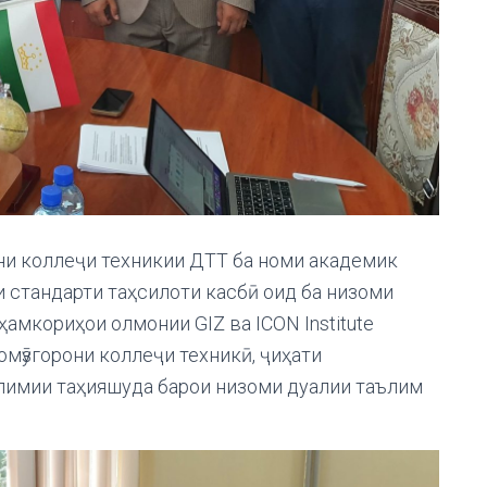
они коллеҷи техникии ДТТ ба номи академик
 стандарти таҳсилоти касбӣ оид ба низоми
амкориҳои олмонии GIZ ва ICON Institute
мӯзгорони коллеҷи техникӣ, ҷиҳати
лимии таҳияшуда барои низоми дуалии таълим