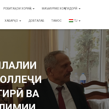
РОБИТАҲОИ ХОРИҶӢ
МАЪМУРИЮ ХОҶАГИДОРӢ
ХАБАРҲО
ДОВТАЛАБ
ТАМОС
TJ
ИЛАЛИИ
КОЛЛЕҶИ
ГИРӢ ВА
ЪЛИМИИ