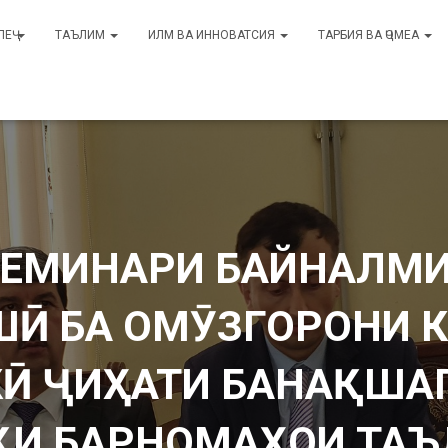
ЛЕҶ
ТАЪЛИМ
ИЛМ ВА ИННОВАТСИЯ
ТАРБИЯ ВА ҶОМЕА
 СЕМИНАРИ БАЙНАЛМ
Ӣ БА ОМӮЗГОРОНИ 
Ӣ ҶИҲАТИ БАНАҚША
ҚИ БАРНОМАҲОИ ТА