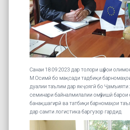
Санаи 18.09.2023 дар толори шӯрои олим
М.Осимӣ бо мақсади тадбиқи барномаҳои
дуалии таълим дар якҷоягӣ бо Ҷамъияти ҳ
семинари байналмилалии омӯзишӣ барои о
банақшагирӣ ва татбиқи барномаҳои таъ
дар самти логистика баргузор гардид.