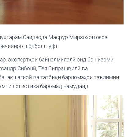
муҳтарам Саидзода Масрур Мирзохон оғоз
окчиёнро шодбош гуфт.
ар, экспертҳои байналмилалӣ оид ба низоми
ксандр Сибонӣ, Тея Сипрашвилӣ ва
банақшагирӣ ва татбиқи барномаҳои таълимии
амти логистика баромад намуданд.