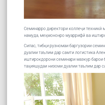
Семинарро директори коллеҷи техникӣ 
намуда, меҳмононро муаррифӣ ва иштир
Сипас, тибқи рузномаи баргузории семин
дуалии таълим дар самти логистика Але
иштирокдорони семинари мазкур барои 
таҳияшудаи низоми дуалии таълим дар с