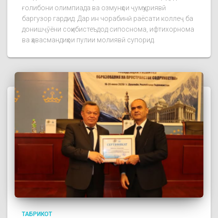
ғолибони олимпиада ва озмунҳои ҷумҳуриявӣ
баргузор гардид. Дар ин чорабинӣ раёсати коллеҷ ба
донишҷӯёни соҳибистеъдод сипоснома, ифтихорнома
ва ҳавасмандиҳои пулии молиявӣ супорид.
ТАБРИКОТ