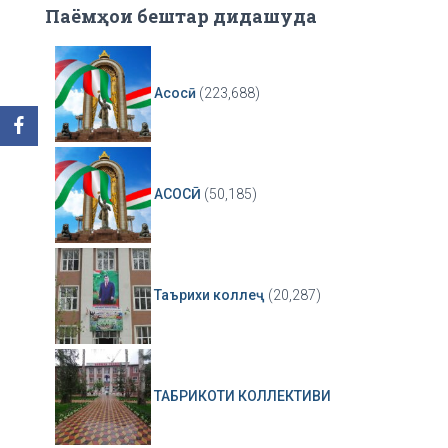
Паёмҳои бештар дидашуда
Асосӣ
(223,688)
АСОСӢ
(50,185)
Таърихи коллеҷ
(20,287)
ТАБРИКОТИ КОЛЛЕКТИВИ