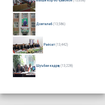
Бахши кор бо ҷавонон
(13,638)
Довталаб
(13,586)
Раёсат
(13,442)
Шуъбаи кадрҳо
(13,228)