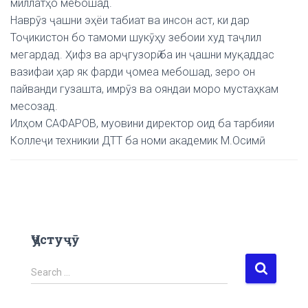
миллатҳо мебошад.
Наврӯз ҷашни эҳёи табиат ва инсон аст, ки дар
Тоҷикистон бо тамоми шукӯҳу зебоии худ таҷлил
мегардад. Ҳифз ва арҷгузорӣ ба ин ҷашни муқаддас
вазифаи ҳар як фарди ҷомеа мебошад, зеро он
пайванди гузашта, имрӯз ва ояндаи моро мустаҳкам
месозад.
Илҳом САФАРОВ, муовини директор оид ба тарбияи
Коллеҷи техникии ДТТ ба номи академик М.Осимӣ
Ҷустуҷӯ
S
Search …
e
a