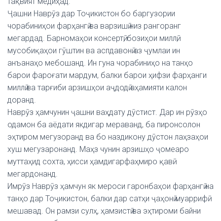
тақвият медиҳад.
Ҷашни Наврӯз дар Тоҷикистон бо баргузории
чорабиниҳои фарҳангӣ ва варзишӣ низ рангоранг
мегардад. Барномаҳои консертӣ, бозиҳои миллӣ,
мусобиқаҳои гӯштин ва аспдавонӣ аз ҷумлаи ин
анъанаҳо мебошанд. Ин гуна чорабиниҳо на танҳо
барои фароғати мардум, балки барои ҳифзи фарҳанги
миллӣ ва тарғиби арзишҳои аҷдодӣ аҳамияти калон
доранд.
Наврӯз ҳамчунин ҷашни ваҳдату дӯстист. Дар ин рӯзҳо
одамон ба аёдати якдигар мераванд, ба пиронсолон
эҳтиром мегузоранд ва бо наздикону дӯстон лаҳзаҳои
хуш мегузаронанд. Маҳз чунин арзишҳо ҷомеаро
муттаҳид сохта, ҳисси ҳамдигарфаҳмиро қавӣ
мегардонанд.
Имрӯз Наврӯз ҳамчун як мероси гаронбаҳои фарҳангӣ на
танҳо дар Тоҷикистон, балки дар сатҳи ҷаҳонӣ муаррифӣ
мешавад. Он рамзи сулҳ, ҳамзистӣ ва эҳтироми байни