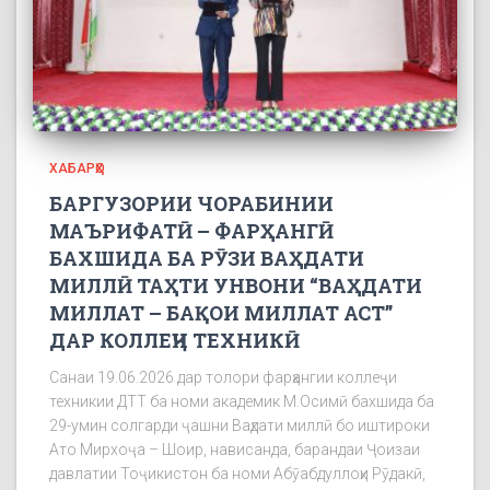
ХАБАРҲО
БАРГУЗОРИИ ЧОРАБИНИИ
МАЪРИФАТӢ – ФАРҲАНГӢ
БАХШИДА БА РӮЗИ ВАҲДАТИ
МИЛЛӢ ТАҲТИ УНВОНИ “ВАҲДАТИ
МИЛЛАТ – БАҚОИ МИЛЛАТ АСТ”
ДАР КОЛЛЕҶИ ТЕХНИКӢ
Санаи 19.06.2026 дар толори фарҳангии коллеҷи
техникии ДТТ ба номи академик М.Осимӣ бахшида ба
29-умин солгарди ҷашни Ваҳдати миллӣ бо иштироки
Ато Мирхоҷа – Шоир, нависанда, барандаи Ҷоизаи
давлатии Тоҷикистон ба номи Абӯабдуллоҳи Рӯдакӣ,