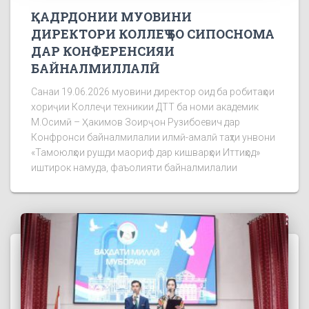
ҚАДРДОНИИ МУОВИНИ
ДИРЕКТОРИ КОЛЛЕҶ БО СИПОСНОМА
ДАР КОНФЕРЕНСИЯИ
БАЙНАЛМИЛЛАЛӢ
Санаи 19.06.2026 муовини директор оид ба робитаҳои
хориҷии Коллеҷи техникии ДТТ ба номи академик
М.Осимӣ – Ҳакимов Зоирҷон Рузибоевич дар
Конфронси байналмилалии илмӣ-амалӣ таҳти унвони
«Тамоюлҳои рушди маориф дар кишварҳои Иттиҳод»
иштирок намуда, фаъолияти байналмилалии