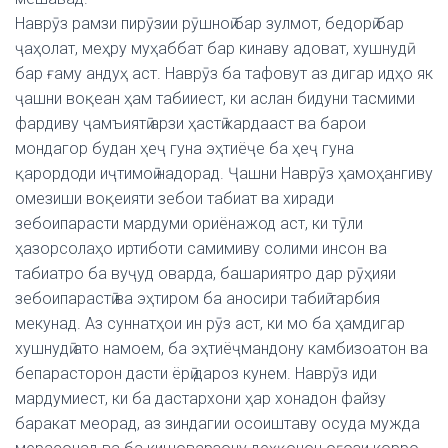
Наврӯз рамзи пирӯзии рӯшноӣ бар зулмот, бедорӣ бар
ҷаҳолат, меҳру муҳаббат бар кинаву адоват, хушнудӣ
бар ғаму андуҳ аст. Наврӯз ба тафовут аз дигар идҳо як
ҷашни воқеан ҳам табииест, ки аслан бидуни тасмими
фардиву ҷамъиятӣ арзи ҳастӣ кардааст ва барои
мондагор будан ҳеҷ гуна эҳтиёҷе ба ҳеҷ гуна
қарордоди иҷтимоӣ надорад. Ҷашни Наврӯз ҳамоҳангиву
омезиши воқеияти зебои табиат ва хиради
зебоипарасти мардуми ориёнажод аст, ки тӯли
ҳазорсолаҳо иртиботи самимиву солими инсон ва
табиатро ба вуҷуд оварда, башариятро дар рӯҳияи
зебоипарастӣ ва эҳтиром ба аносири табиӣ тарбия
мекунад. Аз суннатҳои ин рӯз аст, ки мо ба ҳамдигар
хушнудӣ ато намоем, ба эҳтиёҷмандону камбизоатон ва
бепарасторон дасти ёрӣ дароз кунем. Наврӯз иди
мардумиест, ки ба дастархони ҳар хонадон файзу
баракат меорад, аз зиндагии осоиштаву осуда мужда