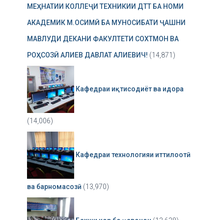
МЕҲНАТИИ КОЛЛЕҶИ ТЕХНИКИИ ДТТ БА НОМИ
АКАДЕМИК М.ОСИМӢ БА МУНОСИБАТИ ҶАШНИ
МАВЛУДИ ДЕКАНИ ФАКУЛТЕТИ СОХТМОН ВА
РОҲСОЗӢ АЛИЕВ ДАВЛАТ АЛИЕВИЧ!
(14,871)
Кафедраи иқтисодиёт ва идора
(14,006)
Кафедраи технологияи иттилоотӣ
ва барномасозӣ
(13,970)