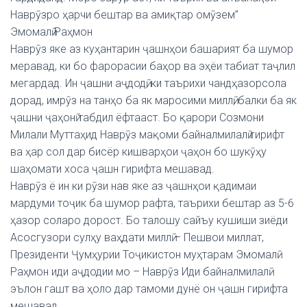
Наврӯзро ҳарчи бештар ва амиқтар омӯзем”
Эмомалӣ Раҳмон
Наврӯз яке аз куҳантарин ҷашнҳои башарият ба шумор
меравад, ки бо фарорасии баҳор ва эҳёи табиат таҷлил
мегардад. Ин ҷашни аҷдодӣ, ки таърихи чандҳазорсола
дорад, имрӯз на танҳо ба як маросими миллӣ, балки ба як
ҷашни ҷаҳонӣ табдил ёфтааст. Бо қарори Созмони
Милали Муттаҳид Наврӯз мақоми байналмилалӣ гирифт
ва ҳар сол дар бисёр кишварҳои ҷаҳон бо шукӯҳу
шаҳомати хоса ҷашн гирифта мешавад.
Наврӯз ё ин ки рӯзи нав яке аз ҷашнҳои қадимаи
мардуми тоҷик ба шумор рафта, таърихи бештар аз 5-6
ҳазор соларо дорост. Бо талошу сайъу кушиши зиёди
Асосгузори сулҳу ваҳдати миллӣ – Пешвои миллат,
Президенти Ҷумҳурии Тоҷикистон муҳтарам Эмомалӣ
Раҳмон иди аҷдодии мо – Наврӯз Иди байналмилалӣ
эълон гашт ва ҳоло дар тамоми дунё он ҷашн гирифта
мешавад.