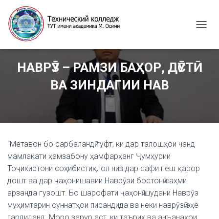
T
O
G
G
НАВРӮЗ – РАМЗИ БАҲОР, ДӮСТӢ
L
E
ВА ЗИНДАГИИ НАВ
N
A
V
I
G
A
“Метавон бо сарбаландӣ гуфт, ки дар талошҳои чанд
T
I
мамлакати ҳамзабону ҳамфарҳанг Ҷумҳурии
O
Тоҷикистони соҳибистиқлол низ дар сафи пеш қарор
N
дошт ва дар ҷаҳонишавии Наврӯзи бостонӣ саҳми
арзанда гузошт. Бо шарофати ҷаҳонӣ шудани Наврӯз
муҳимтарин суннатҳои писандида ва неки наврӯзӣ эҳё
гардиданд. Моро зарур аст, ки таърих ва анъанаҳои