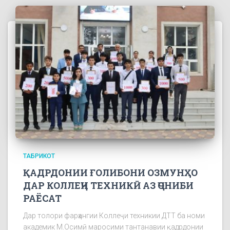
ТАБРИКОТ
ҚАДРДОНИИ ҒОЛИБОНИ ОЗМУНҲО
ДАР КОЛЛЕҶИ ТЕХНИКӢ АЗ ҶОНИБИ
РАЁСАТ
Дар толори фарҳангии Коллеҷи техникии ДТТ ба номи
академик М.Осимӣ маросими тантанавии қадрдонии