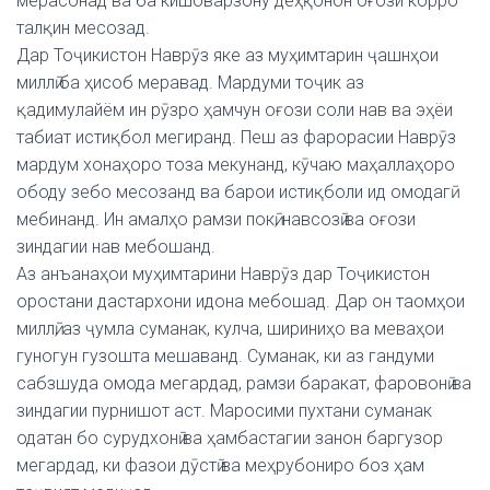
мерасонад ва ба кишоварзону деҳқонон оғози корро
талқин месозад.
Дар Тоҷикистон Наврӯз яке аз муҳимтарин ҷашнҳои
миллӣ ба ҳисоб меравад. Мардуми тоҷик аз
қадимулайём ин рӯзро ҳамчун оғози соли нав ва эҳёи
табиат истиқбол мегиранд. Пеш аз фарорасии Наврӯз
мардум хонаҳоро тоза мекунанд, кӯчаю маҳаллаҳоро
ободу зебо месозанд ва барои истиқболи ид омодагӣ
мебинанд. Ин амалҳо рамзи покӣ, навсозӣ ва оғози
зиндагии нав мебошанд.
Аз анъанаҳои муҳимтарини Наврӯз дар Тоҷикистон
оростани дастархони идона мебошад. Дар он таомҳои
миллӣ, аз ҷумла суманак, кулча, шириниҳо ва меваҳои
гуногун гузошта мешаванд. Суманак, ки аз гандуми
сабзшуда омода мегардад, рамзи баракат, фаровонӣ ва
зиндагии пурнишот аст. Маросими пухтани суманак
одатан бо сурудхонӣ ва ҳамбастагии занон баргузор
мегардад, ки фазои дӯстӣ ва меҳрубониро боз ҳам