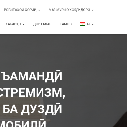
РОБИТАҲОИ ХОРИҶӢ
МАЪМУРИЮ ХОҶАГИДОРӢ
ХАБАРҲО
ДОВТАЛАБ
ТАМОС
TJ
ЪАМАНДӢ,
КСТРЕМИЗМ,
БА ДУЗДӢ,
МОБИЛӢ