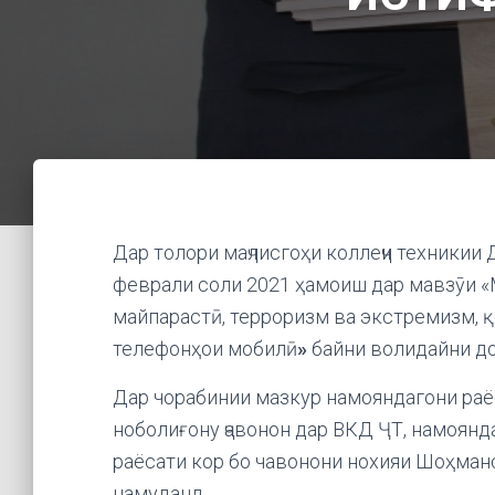
Дар толори маҷлисгоҳи коллеҷи техникии
феврали соли 2021 ҳамоиш дар мавзӯи 
майпарастӣ, терроризм ва экстремизм, қ
телефонҳои мобилӣ
»
байни волидайни до
Дар чорабинии мазкур намояндагони раё
ноболиғону ҷавонон дар ВКД ҶТ, намоянд
раёсати кор бо чавонони нохияи Шоҳман
намуданд.