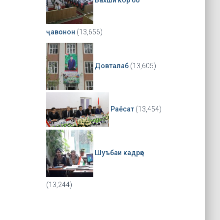
ҷавонон
(13,656)
Довталаб
(13,605)
Раёсат
(13,454)
Шуъбаи кадрҳо
(13,244)