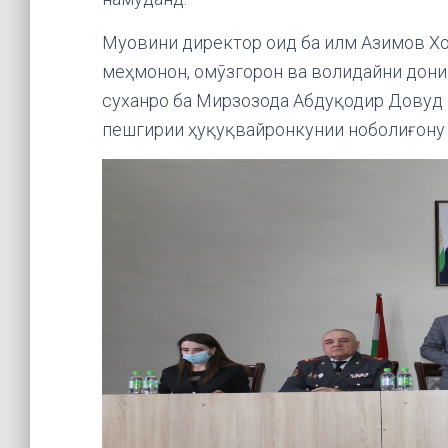
Муовини директор оид ба илм Азимов Хо
меҳмонон, омӯзгорон ва волидайни дониш
суханро ба Мирзозода Абдуқодир Довуд 
пешгирии ҳуқуқвайронкунии ноболиғону 