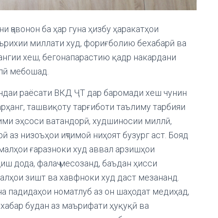
 ҷавонон ба ҳар гуна ҳизбу ҳаракатҳои
ърихии миллати худ, фориғболию бехабарӣ ва
нгии хеш, бегонапарастию қадр накардани
лӣ мебошад.
даи раёсати ВКД ҶТ дар баромади хеш чунин
арҳанг, ташвиқоту тарғиботи таълиму тарбияи
ими эҳсоси ватандорӣ, худшиносии миллӣ,
ӣ аз низоъҳои иҷтимоӣ ниҳоят бузург аст. Бояд
амалҳои ғаразноки худ аввал арзишҳои
иш дода, фалаҷ месозанд, баъдан ҳисси
малҳои зишт ва хавфноки худ даст мезананд.
на падидаҳои номатлуб аз он шаҳодат медиҳад,
ехабар будан аз маърифати ҳуқуқӣ ва