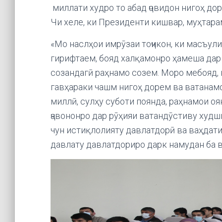
миллати худро то абад ҷовидон нигоҳ дор
Чи хеле, ки Президенти кишвар, муҳтар
«Мо наслҳои имрӯзаи тоҷикон, ки масъул
гирифтаем, бояд халқамонро ҳамеша дар
созандагӣ раҳнамо созем. Моро мебояд,
гавҳараки чашм нигоҳ дорем ва ватанамо
миллӣ, сулҳу суботи поянда, раҳнамои оя
ҷавононро дар рӯҳияи ватандӯстиву худш
чун истиқлолияту давлатдорӣ ва ваҳдат
давлату давлатдориро дарк намудан ба в