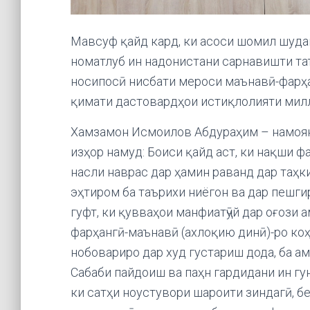
Мавсуф қайд кард, ки асоси шомил шудани
номатлуб ин надонистани сарнавишти та
носипосӣ нисбати мероси маънавӣ-фарҳа
қимати дастовардҳои истиқлолияти мил
Хамзамон Исмоилов Абдураҳим – намоян
изҳор намуд: Боиси қайд аст, ки нақши ф
насли наврас дар ҳамин раванд дар таҳк
эҳтиром ба таърихи ниёгон ва дар пешгир
гуфт, ки қувваҳои манфиатҷӯй дар оғози 
фарҳангӣ-маънавӣ (ахлоқию динӣ)-ро коҳ
нобовариро дар худ густариш дода, ба а
Сабаби пайдоиш ва паҳн гардидани ин гу
ки сатҳи ноустувори шароити зиндагӣ, б