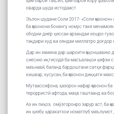
ҳам барои таҳсил, ҳам барои кору фаъоли
оварда шуда истодааст.
Эълон шудани Соли 2017- «Соли ҷавонон»
ба ҷавонони бонангу номус такя менамоянд
ободии диёр ҳиссаи арзандаи хешро гузо
тақдири худ ва ояндаи миллатро доғдор 
Дар ин замина дар шароити ҷаҳоншавию
сиёсию иқтисодӣ ба масъалаҳои ҳифзи 
маънавӣ, баланд бардоштани сатҳи фарҳ
кишвар, хусусан, ба ҷавонон диққати мах
Мутаассифона, ҳазорон нафар ҷавонон ба
терорристӣ афтода, маҳв гаштаанд ва бо
Аз ин лиҳоз, омӯзгоронро зарур аст, ба ҷ
ин ҳизбу ҳаракатхои номатлуб маълумот 