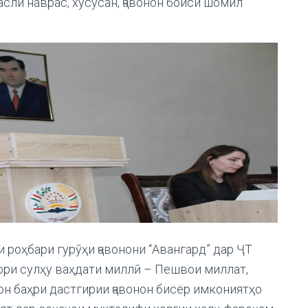
сли наврас, хусусан, ҷавонон боиси шомил
роҳбари гурӯҳи ҷавонони “Авангард” дар ҶТ
ори сулҳу ваҳдати миллӣ – Пешвои миллат,
 баҳри дастгирии ҷавонон бисёр имкониятҳо