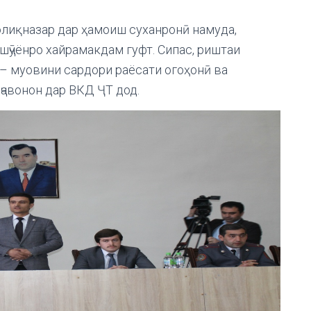
лиқназар дар ҳамоиш суханронӣ намуда,
ҷӯёнро хайрамакдам гуфт. Сипас, риштаи
– муовини сардори раёсати огоҳонӣ ва
ҷавонон дар ВКД ҶТ дод.