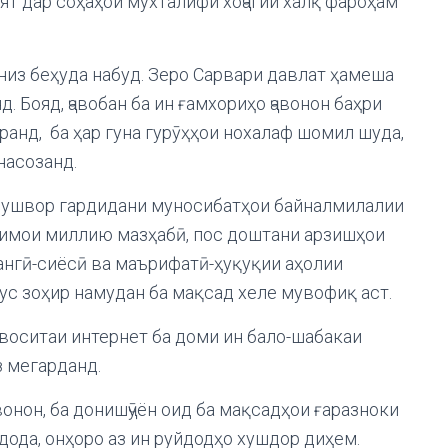
ят дар соҳаҳои мухталифи хоҷагии халқ фароҳам
 низ беҳуда набуд. Зеро Сарвари давлат ҳамеша
. Бояд, ҷавобан ба ин ғамхориҳо ҷавонон баҳри
ранд, ба ҳар гуна гурӯҳҳои нохалаф шомил шуда,
насозанд.
 душвор гардидани муносибатҳои байналмилалии
симои миллию мазҳабӣ, пос доштани арзишҳои
ангӣ-сиёсӣ ва маърифатӣ-ҳуқуқии аҳолии
сус зоҳир намудан ба мақсад хеле мувофиқ аст.
 воситаи интернет ба доми ин бало-шабакаи
з мегарданд.
авонон, ба донишҷӯён оид ба мақсадҳои ғаразноки
дода, онҳоро аз ин руйдодҳо хушдор диҳем.