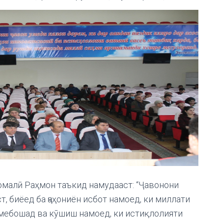
малӣ Раҳмон таъкид намудааст: “Ҷавонони
т, биёед ба ҷаҳониён исбот намоед, ки миллати
 мебошад ва кӯшиш намоед, ки истиқлолияти