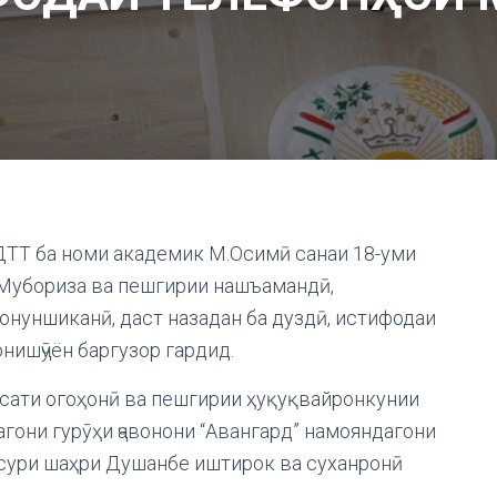
 ДТТ ба номи академик М.Осимӣ санаи 18-уми
«Мубориза ва пешгирии нашъамандӣ,
онуншиканӣ, даст назадан ба дуздӣ, истифодаи
нишҷӯён баргузор гардид.
сати огоҳонӣ ва пешгирии ҳуқуқвайронкунии
агони гурӯҳи ҷавонони “Авангард” намояндагони
сури шаҳри Душанбе иштирок ва суханронӣ