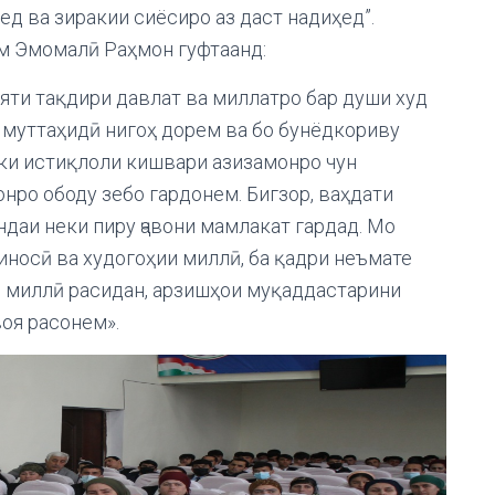
ед ва зиракии сиёсиро аз даст надиҳед”.
ам Эмомалӣ Раҳмон гуфтаанд:
ияти тақдири давлат ва миллатро бар души худ
 муттаҳидӣ нигоҳ дорем ва бо бунёдкориву
 ки истиқлоли кишвари азизамонро чун
нро ободу зебо гардонем. Бигзор, ваҳдати
ндаи неки пиру ҷавони мамлакат гардад. Мо
иносӣ ва худогоҳии миллӣ, ба қадри неъмате
и миллӣ расидан, арзишҳои муқаддастарини
оя расонем».