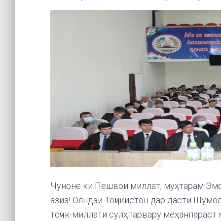
Чуноне ки Пешвои миллат, муҳтарам Эмо
азиз! Ояндаи Тоҷикистон дар дасти Шумос
тоҷик-миллати сулҳпарвару меҳанпараст