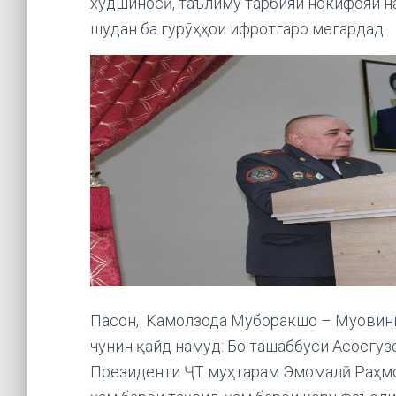
худшиносӣ, таълиму тарбияи нокифояи на
шудан ба гурӯҳҳои ифротгаро мегардад.
Пасон, Камолзода Муборакшо – Муовини 
чунин қайд намуд: Бо ташаббуси Асосгуз
Президенти ҶТ муҳтарам Эмомалӣ Раҳмон