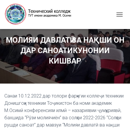
T
O
G
G
МОЛИЯИ ДАВЛАТӢ ВА НАҚШИ ОН
L
E
ДАР САНОАТИКУНОНИИ
N
A
КИШВАР
V
I
G
A
T
I
Санаи 10.12.2022 дар толори фарҳнгии коллеҷи техникии
O
N
Донишгоҳи техникии Тоҷикистон ба номи академик
М.Осимӣ конференсияи илмӣ – назариявии ҷумҳуриявӣ,
бахшида “Рӯзи молиячиён” ва солҳои 2022-2026 “Солҳои
рушди саноат” дар мавзуи “Молияи давлатӣ ва нақши