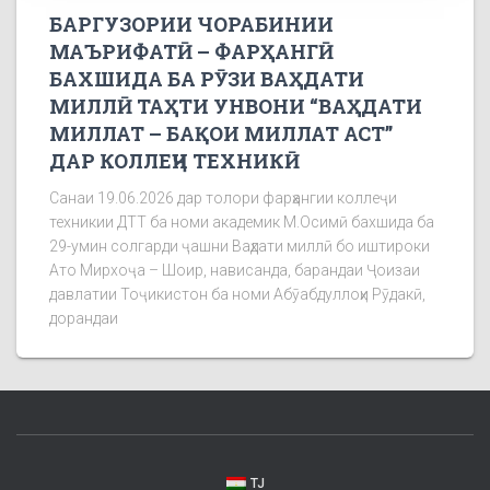
БАРГУЗОРИИ ЧОРАБИНИИ
МАЪРИФАТӢ – ФАРҲАНГӢ
БАХШИДА БА РӮЗИ ВАҲДАТИ
МИЛЛӢ ТАҲТИ УНВОНИ “ВАҲДАТИ
МИЛЛАТ – БАҚОИ МИЛЛАТ АСТ”
ДАР КОЛЛЕҶИ ТЕХНИКӢ
Санаи 19.06.2026 дар толори фарҳангии коллеҷи
техникии ДТТ ба номи академик М.Осимӣ бахшида ба
29-умин солгарди ҷашни Ваҳдати миллӣ бо иштироки
Ато Мирхоҷа – Шоир, нависанда, барандаи Ҷоизаи
давлатии Тоҷикистон ба номи Абӯабдуллоҳи Рӯдакӣ,
дорандаи
TJ