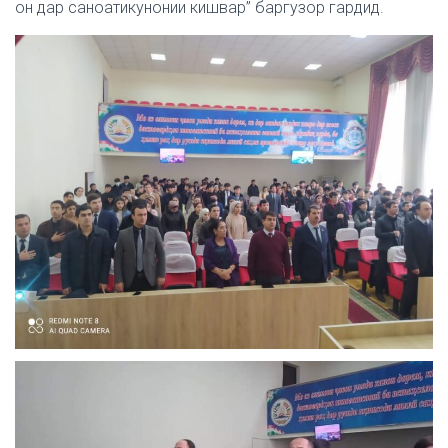
он дар саноатикунонии кишвар” баргузор гардид.