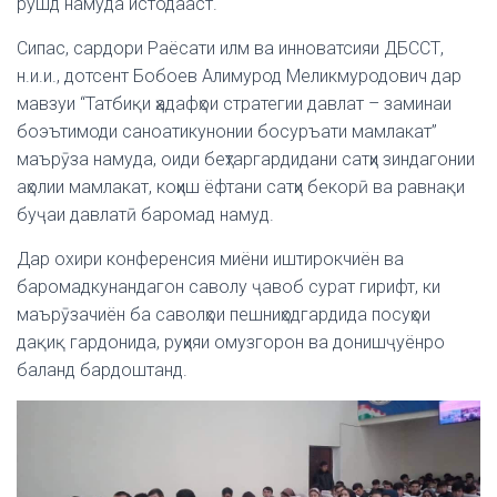
рушд намуда истодааст.
Сипас, сардори Раёсати илм ва инноватсияи ДБССТ,
н.и.и., дотсент Бобоев Алимурод Меликмуродович дар
мавзуи “Татбиқи ҳадафҳои стратегии давлат – заминаи
боэътимоди саноатикунонии босуръати мамлакат”
маърӯза намуда, оиди беҳтаргардидани сатҳи зиндагонии
аҳолии мамлакат, коҳиш ёфтани сатҳи бекорӣ ва равнақи
буҷаи давлатӣ баромад намуд.
Дар охири конференсия миёни иштирокчиён ва
баромадкунандагон саволу ҷавоб сурат гирифт, ки
маърӯзачиён ба саволҳои пешниҳодгардида посуҳои
дақиқ гардонида, руҳияи омузгорон ва донишҷуёнро
баланд бардоштанд.