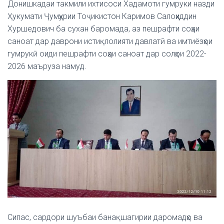
Донишкадаи такмили ихтисоси Хадамоти гумруки назди
Ҳукумати Ҷумҳурии Тоҷикистон Каримов Салоҳиддин
Хуршедович ба сухан баромада, аз пешрафти соҳаи
саноат дар даврони истиқлолияти давлатӣ ва имтиёзҳои
гумрукӣ оиди пешрафти соҳаи саноат дар солҳои 2022-
2026 маъруза намуд.
Сипас, сардори шуъбаи банақшагирии даромадҳо ва