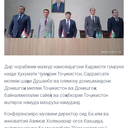
Дар чорабинии мазкур намояндагони Хадамоти гумруки
назди Ҳукумати Ҷумҳурии Тоҷикистон, Сарраёсати
молияи шаҳри Душанбе ва олимону донишмандони
Донишгоҳи миллии Тоҷикистон ва Донишгоҳи
байналмиллалии сайёҳӣ ва соҳибкории Тоҷикистон
иштирок намуда маъруза намуданд.
Конференсияро муовини директор оид ба илм ва
инноватсия Азимов Холиқназар оғоз бахшида,