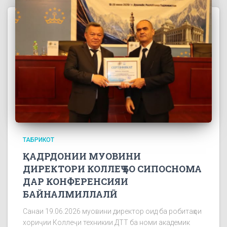
ТАБРИКОТ
ҚАДРДОНИИ МУОВИНИ
ДИРЕКТОРИ КОЛЛЕҶ БО СИПОСНОМА
ДАР КОНФЕРЕНСИЯИ
БАЙНАЛМИЛЛАЛӢ
Санаи 19.06.2026 муовини директор оид ба робитаҳои
хориҷии Коллеҷи техникии ДТТ ба номи академик