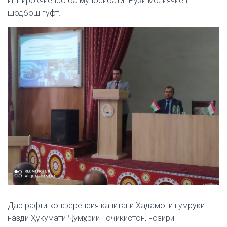
иштирокчиёнро ба муносибати “Рӯзи молиячиён”
шодбош гуфт.
Дар рафти конференсия капитани Хадамоти гумруки
назди Ҳукумати Ҷумҳурии Тоҷикистон, нозири