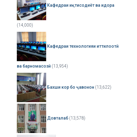
Кафедраи иқтисодиёт ва идора
(14,000)
Кафедраи технологияи иттилоотӣ
ва барномасозӣ
(13,954)
Бахши кор бо ҷавонон
(13,622)
Довталаб
(13,578)