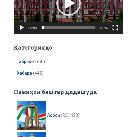
o
P
l
a
00:00
01:07
y
e
r
Категорияҳо
Табрикот
(60)
Хабарҳо
(445)
Паёмҳои бештар дидашуда
Асосӣ
(223,423)