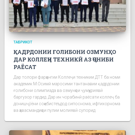
ТАБРИКОТ
ҚАДРДОНИИ ҒОЛИБОНИ ОЗМУНҲО
ДАР КОЛЛЕҶИ ТЕХНИКӢ АЗ ҶОНИБИ
РАЁСАТ
Дар толори фарҳангии Коллеҷи техникии ДТТ ба номи
академик М.Осимӣ маросими тантанавии қадрдонии
ғолибони олимпиада ва озмунҳои ҷумҳуриявӣ
баргузор гардид. Дар ин чорабинӣ раёсати коллеҷ ба
донишҷӯёни соҳибистеъдод сипоснома, ифтихорнома
ва ҳавасмандиҳои пулии молиявӣ супорид.