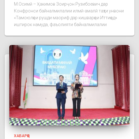
М.Осимӣ – Ҳакимов Зоирҷон Рузибоевич дар
Конфронси байналмилалии илмӣ-амалӣ таҳти унвони
«Тамоюлҳои рушди маориф дар кишварҳои Иттиҳод»
иштирок намуда, фаъолияти байналмилалии
ХАБАРҲО