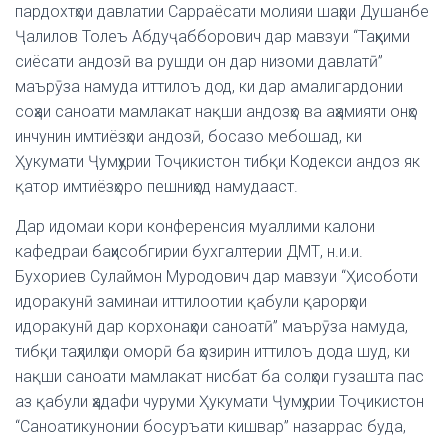
пардохтҳои давлатии Сарраёсати молияи шаҳри Душанбе
Ҷалилов Толеъ Абдуҷабборович дар мавзуи “Таҳкими
сиёсати андозӣ ва рушди он дар низоми давлатӣ”
маърӯза намуда иттилоъ дод, ки дар амалигардонии
соҳаи саноати мамлакат нақши андозҳо ва аҳамияти онҳо
инчунин имтиёзҳои андозӣ, босазо мебошад, ки
Ҳукумати Ҷумҳурии Тоҷикистон тибқи Кодекси андоз як
қатор имтиёзҳоро пешниҳод намудааст.
Дар идомаи кори конференсия муаллими калони
кафедраи баҳисобгирии бухгалтерии ДМТ, н.и.и.
Бухориев Сулаймон Муродович дар мавзуи “Ҳисоботи
идоракунӣ заминаи иттилоотии қабули қарорҳои
идоракунӣ дар корхонаҳои саноатӣ” маърӯза намуда,
тибқи таҳлилҳои оморӣ ба ҳозирин иттилоъ дода шуд, ки
нақши саноати мамлакат нисбат ба солҳои гузашта пас
аз қабули ҳадафи чуруми Ҳукумати Ҷумҳурии Тоҷикистон
“Саноатикунонии босуръати кишвар” назаррас буда,