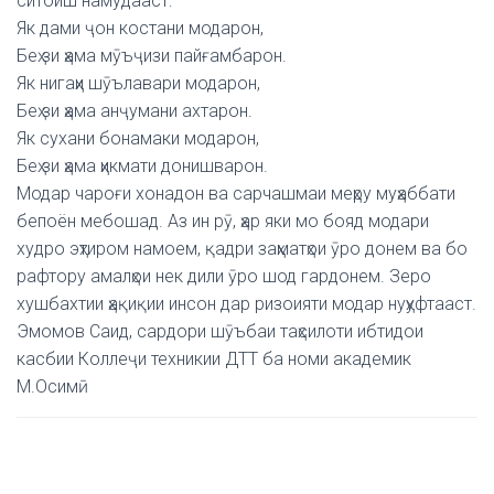
ситоиш намудааст:
Як дами ҷон костани модарон,
Беҳ зи ҳама мӯъҷизи пайғамбарон.
Як нигаҳи шӯълавари модарон,
Беҳ зи ҳама анҷумани ахтарон.
Як сухани бонамаки модарон,
Беҳ зи ҳама ҳикмати донишварон.
Модар чароғи хонадон ва сарчашмаи меҳру муҳаббати
бепоён мебошад. Аз ин рӯ, ҳар яки мо бояд модари
худро эҳтиром намоем, қадри заҳматҳои ӯро донем ва бо
рафтору амалҳои нек дили ӯро шод гардонем. Зеро
хушбахтии ҳақиқии инсон дар ризоияти модар нуҳуфтааст.
Эмомов Саид, сардори шӯъбаи таҳсилоти ибтидои
касбии Коллеҷи техникии ДТТ ба номи академик
М.Осимӣ