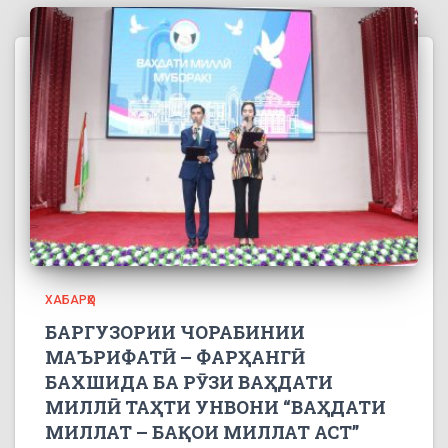
ХАБАРҲО
БАРГУЗОРИИ ЧОРАБИНИИ
МАЪРИФАТӢ – ФАРҲАНГӢ
БАХШИДА БА РӮЗИ ВАҲДАТИ
МИЛЛӢ ТАҲТИ УНВОНИ “ВАҲДАТИ
МИЛЛАТ – БАҚОИ МИЛЛАТ АСТ”