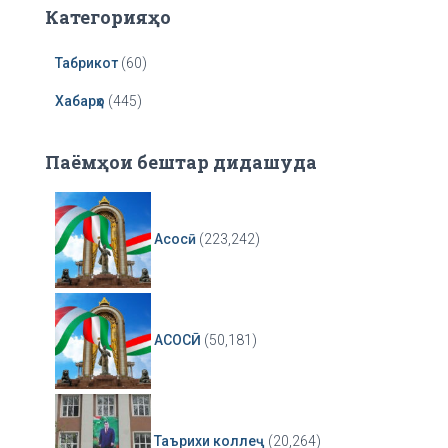
r
Категорияҳо
Табрикот
(60)
Хабарҳо
(445)
Паёмҳои бештар дидашуда
Асосӣ
(223,242)
АСОСӢ
(50,181)
Таърихи коллеҷ
(20,264)