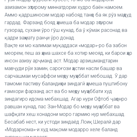
азизамон эҳтирому миннатдории худро баён намоем.
Аммо қадршиносии модар набояд танҳо ба як рӯз маҳдуд
гардад. Фарзанд бояд ҳамеша ба модар эҳтиром
гузорад, сухани ӯро гӯш кунад, ба ӯ кӯмак расонад ва
қадри заҳмату ранҷи ӯро донад.
Вақте ки мо калимаи муқаддаси «модар»-ро ба забон
меорем, пеш аз ҳама шахсе ба хотир меояд, ки барои ҳар
инсон азизу арҷманд аст. Модар арзишмандтарин
мавҷуди рӯи замин, сароғози ҳастии насли башар ва
сарчашмаи мусаффои меҳру муҳаббат мебошад. Ӯ дар
тамоми пастиву баландиҳои зиндагӣ ҳамеша пуштибону
ғамхори фарзанд аст ва бо меҳру муҳаббати худ
зиндагиро идома мебахшад. Агар нури Офтоб ҷаҳонро
равшан кунад, пас Зан-Модар бо меҳру муҳаббат ва
шафқати хеш хонадони моро гармию нур мебахшад.
Бесабаб нест, ки устоди зиндаёд Лоиқ Шералӣ дар
«Модарнома»-и худ мақоми модарро хеле баланд