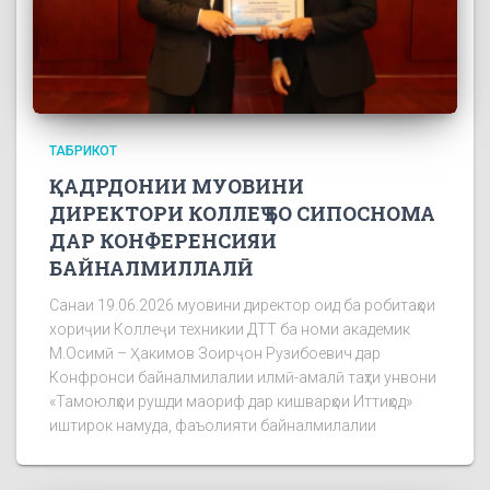
ТАБРИКОТ
ҚАДРДОНИИ МУОВИНИ
ДИРЕКТОРИ КОЛЛЕҶ БО СИПОСНОМА
ДАР КОНФЕРЕНСИЯИ
БАЙНАЛМИЛЛАЛӢ
Санаи 19.06.2026 муовини директор оид ба робитаҳои
хориҷии Коллеҷи техникии ДТТ ба номи академик
М.Осимӣ – Ҳакимов Зоирҷон Рузибоевич дар
Конфронси байналмилалии илмӣ-амалӣ таҳти унвони
«Тамоюлҳои рушди маориф дар кишварҳои Иттиҳод»
иштирок намуда, фаъолияти байналмилалии