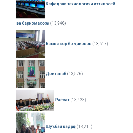
Кафедраи технологияи иттилоотӣ
ва барномасозӣ
(13,948)
Бахши кор бо ҷавонон
(13,617)
Довталаб
(13,576)
Раёсат
(13,423)
Шуъбаи кадрҳо
(13,211)