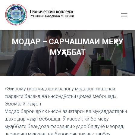
T
O
G
G
МОДАР – САРЧАШМАИ МЕҲРУ
L
E
МУҲАББАТ
N
A
V
I
G
A
«Эҳтирому гиромидошти занону модарон нишонаи
T
I
фарҳанги баланд ва инсондӯстии ҷомеа мебошад».
O
Эмомалӣ Раҳмон
N
Модар барои ҳар як инсон азизтарин ва муқаддастарин
шахс дар ҷаҳон мебошад. Ӯ касест, ки бо меҳру
муҳаббати беандоза фарзанди худро ба дунё меорад,
парвариш мекунад ва барои ояндаи нек тарбия