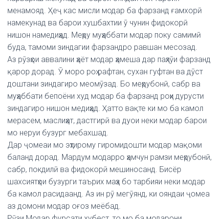
менамояд. Ҳеҷ кас мисли модар ба фарзанд ғамхорӣ
намекунад ва барои хушбахтии ӯ чунин фидокорӣ
нишон намедиҳад. Меҳру муҳаббати модар поку самимӣ
буда, тамоми зиндагии фарзандро равшан месозад.
Аз рӯзҳои аввалини ҳаёт модар ҳамеша дар паҳлӯи фарзанд
қарор дорад. Ӯ моро роҳ рафтан, сухан гуфтан ва дӯст
доштани зиндагиро меомӯзад. Бо меҳрубонӣ, сабр ва
муҳаббати бепоёни худ модар ба фарзанд роҳи дурусти
зиндагиро нишон медиҳад. Ҳатто вақте ки мо ба камол
мерасем, маслиҳат, дастгирӣ ва дуои неки модар барои
мо неруи бузург мебахшад.
Дар ҷомеаи мо эҳтирому гиромидошти модар мақоми
баланд дорад. Мардум модарро ҳамчун рамзи меҳрубонӣ,
сабр, покдилӣ ва фидокорӣ мешиносанд. Бисёр
шахсиятҳои бузурги таърих маҳз бо тарбияи неки модар
ба камол расидаанд. Аз ин рӯ мегӯянд, ки ояндаи ҷомеа
аз домони модар оғоз меёбад.
Рӯзи Модар фурсати хубест, то мо ба модарони