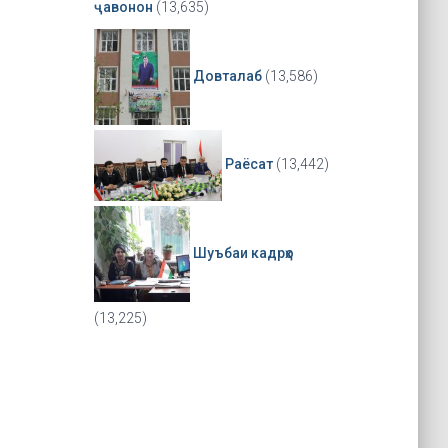
ҷавонон
(13,635)
Довталаб
(13,586)
Раёсат
(13,442)
Шуъбаи кадрҳо
(13,225)