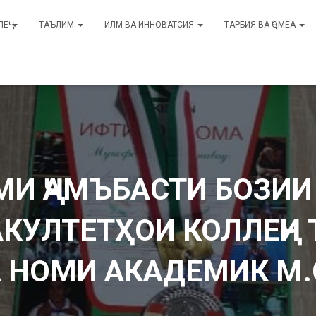
ЛЕҶ
ТАЪЛИМ
ИЛМ ВА ИННОВАТСИЯ
ТАРБИЯ ВА ҶОМЕА
И ҶАМЪБАСТИ БОЗИ
КУЛТЕТҲОИ КОЛЛЕҶИ
А НОМИ АКАДЕМИК М