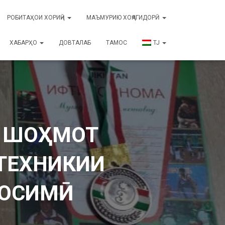
РОБИТАҲОИ ХОРИҶӢ
МАЪМУРИЮ ХОҶАГИДОРӢ
ХАБАРҲО
ДОВТАЛАБ
ТАМОС
TJ
И ШОҲМОТ
 ТЕХНИКИИ
.ОСИМӢ