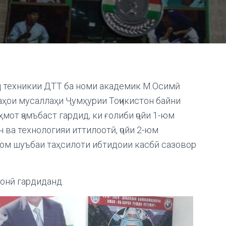
ҷи техникии ДТТ ба номи академик М.Осимӣ
аҳои мусаллаҳи Ҷумҳурии Тоҷикистон байни
мот ҷамъбаст гардид, ки ғолиби ҷойи 1-юм
ва технологияи иттилоотӣ, ҷойи 2-юм
3-юм шуъбаи таҳсилоти ибтидоии касбӣ сазовор
онӣ гардиданд.