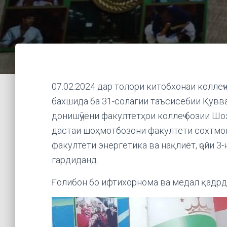
07.02.2024 дар толори китобхонаи колле
бахшида ба 31-солагии таъсисёбии Қувв
донишҷӯёни факултетҳои коллеҷ бозии Шоҳ
дастаи шоҳмотбозони факултети сохтмон 
факултети энергетика ва нақлиёт, ҷойи 
гардиданд.
Ғолибон бо ифтихорнома ва медал қадрд