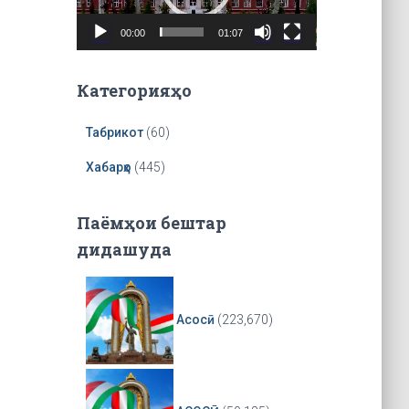
o
P
00:00
01:07
l
a
y
Категорияҳо
e
r
Табрикот
(60)
Хабарҳо
(445)
Паёмҳои бештар
дидашуда
Асосӣ
(223,670)