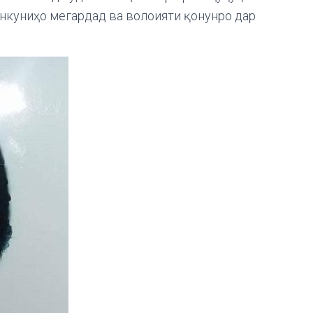
нкуниҳо мегардад ва волоияти қонунро дар