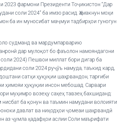
оли 2023 фармони Президенти Тоҷикистон “Дар
дани соли 2024” ба имзо расид. Ҳамакнун моҳи
амон ба ин муносибат маҷмуи тадбирҳои гуногун
воло судманд ва мардумпарварию
ханронӣ дар мулоқот бо фаъолон намояндагони
 соли 2024) Пешвои миллат бори дигар ба
рдидани соли 2024 руҷӯъ намуда, таъкид кард,
рдоштани сатҳи ҳуқуқии шаҳрвандон, тарғиби
и ҳимояи ҳуқуқии инсон мебошад. Сарвари
ори муҳимро возеҳу саҳеҳ тавзеҳ бахшиданд:
 нисбат ба қонун ва таъмин намудани волоияти
ароноки давлат ва ниҳодҳои ҷомеаи шаҳрвандӣ
н аз ҷумла ҳадафҳои аслии Соли маърифати