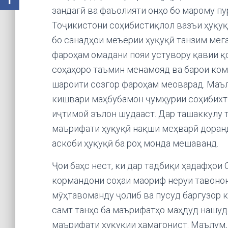
зандагӣ ва фаъолияти онҳо бо марому п
Тоҷикистони соҳибистиқлол вазъи ҳуқу
бо санадҳои меъёрии ҳуқуқӣ танзим мега
фароҳам омадани пояи устувору қавии қ
соҳаҳоро таъмин менамояд ва барои ко
шароити созгор фароҳам меоварад. Маъл
кишвари маҳбубамон ҷумҳурии соҳибихтиё
иҷтимой эълон шудааст. Дар ташаккулу т
маърифати ҳуқуқӣ нақши меҳварӣ доранд
аскоби ҳуқуқӣ ба роҳ монда мешаванд.
Ҷои баҳс нест, ки дар тадбиқи ҳадафҳои
кормандони соҳаи маориф неруи тавоною
мӯҳтавоманду ҷолиб ва пусуд баргузор 
самт танҳо ба маърифатҳо маҳдуд нашуда
маърифати ҳуқуқии ҳамагонист. Маълум,