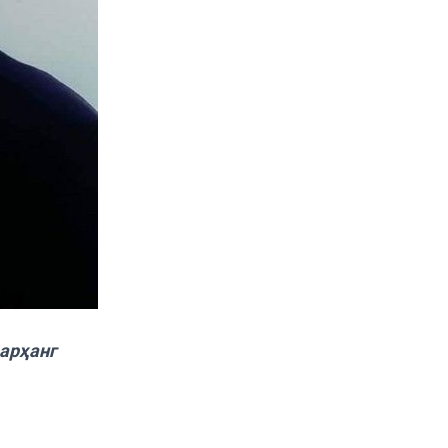
ар
ҳ
анг