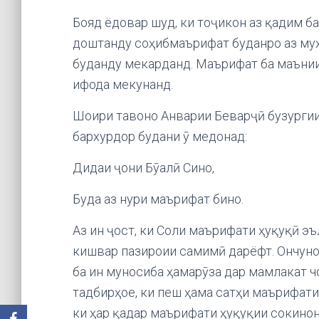
Бояд ёдовар шуд, ки тоҷикон аз қадим 
доштанду соҳибмаърифат буданро аз му
буданду мекарданд. Маърифат ба маъни
ифода мекунанд.
Шоири тавоно Анварии Беварҷӣ бузургии
бархурдор будани ӯ медонад:
Дидаи ҷони Бӯалӣ Сино,
Буда аз нури маърифат бино.
Аз ин ҷост, ки Соли маърифати ҳуқуқӣ эъ
кишвар пазироии самимӣ дарёфт. Ончуно
ба ин муносиба ҳамарӯза дар мамлакат 
тадбирҳое, ки пеш ҳама сатҳи маърифат
ки ҳар қадар маърифати ҳуқуқии сокино