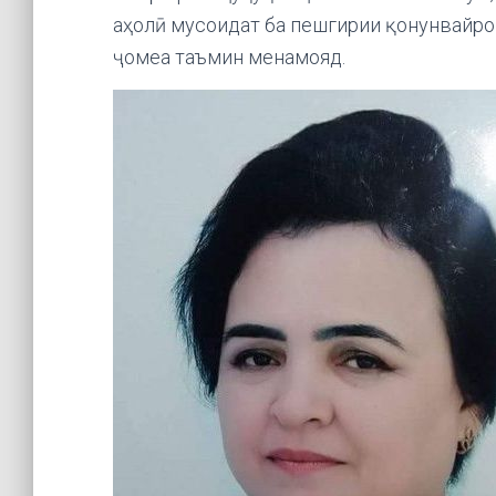
аҳолӣ мусоидат ба пешгирии қонунвайро
ҷомеа таъмин менамояд.