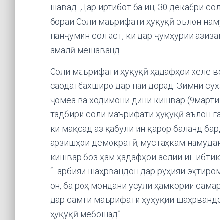
шавад. Дар иртибот ба ин, 30 декабри с
бораи Соли маърифати ҳуқуқӣ эълон наму
панҷумин сол аст, ки дар ҷумҳурии азиз
амалӣ мешаванд.
Соли маърифати ҳуқуқӣ ҳадафҳои хеле 
саодатбахширо дар пай дорад. Зимни су
ҷомеа ва ходимони дини кишвар (9марти
тадбири соли маърифати ҳуқуқӣ эълон га
ки мақсад аз қабули ин қарор баланд ба
арзишҳои демократӣ, мустаҳкам намудан
кишвар боз ҳам ҳадафҳои аслии ин ибтик
“Тарбияи шаҳрвандон дар руҳияи эҳтиром
он, ба роҳ мондани усули ҳамкории сам
дар самти маърифати ҳуҳуқии шаҳрвандо
ҳуқуқӣ мебошад”.