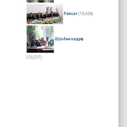
Раёсат
(13,428)
Шуъбаи кадрҳо
(13,217)