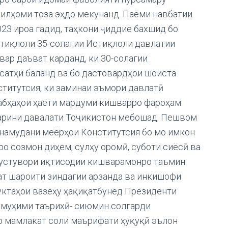
 илҳоми тоза эҳдо мекунанд. Паёми навбатии
023 ироа гадид, таҳкони ҷиддие бахшид бо
стиқлоли 35-солагии Истиқлоли давлатии
ар даъват карданд, ки 30-солагии
сатҳи баланд ва бо дастовардҳои шоиста
ститутсия, ки заминаи эъмори давлатӣ
абҳаҳои ҳаёти мардуми кишварро фароҳам
тарини давалати Тоҷикистон мебошад. Пешвом
 намудани меёрҳои Конститутсия бо мо имкон
ро созмон диҳем, сулҳу оромӣ, суботи сиёсӣ ва
 устувори иқтисодии кишварамонро таъмин
ат шароити зиндагии арзанда ва инкишофи
нуктаҳои вазеҳу ҳақиқатбунёд Президенти
и муҳими таърихӣ- сиюмин солгарди
р мамлакат соли маърифати ҳуқуқӣ эълон