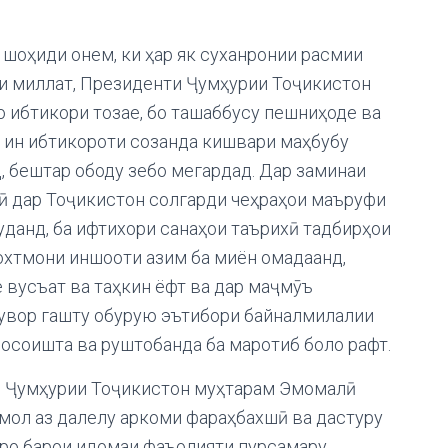
 шоҳиди онем, ки ҳар як суханронии расмии
и миллат, Президенти Ҷумҳурии Тоҷикистон
 ибтикори тозае, бо ташаббусу пешниҳоде ва
и ин ибтикороти созанда кишвари маҳбубу
, бештар ободу зебо мегардад. Дар заминаи
ӣ дар Тоҷикистон солгарди чеҳраҳои маъруфи
уданд, ба ифтихори санаҳои таърихӣ тадбирҳои
охтмони иншооти азим ба миён омадаанд,
вусъат ва таҳкин ёфт ва дар маҷмӯъ
увор гашту обурую эътибори байналмилалии
осоишта ва руштобанда ба маротиб боло рафт.
и Ҷумҳурии Тоҷикистон муҳтарам Эмомалӣ
ол аз далелу аркоми фараҳбахшӣ ва дастуру
ро барои идомаи фаъолияти пурсамару