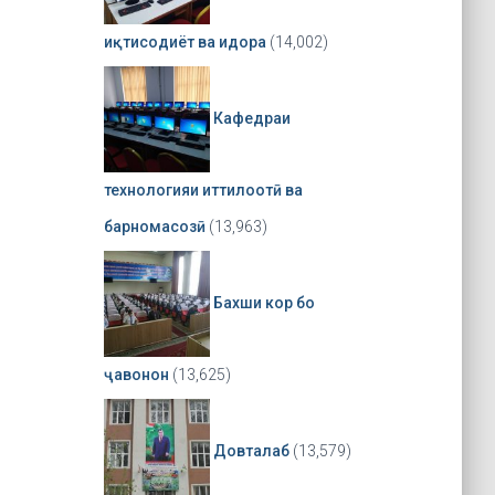
иқтисодиёт ва идора
(14,002)
Кафедраи
технологияи иттилоотӣ ва
барномасозӣ
(13,963)
Бахши кор бо
ҷавонон
(13,625)
Довталаб
(13,579)