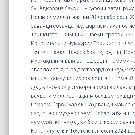
бунёдкорона баҳри шукуфоии ватан руҳу
Пешвои миллат низ, ки 28 декабр соли 2
раванди созандагиҳо дар мамлакат ба и
Тоҷикистон. Зимни ин Паём Сарвари кишв
Конститусияи Ҷумҳурии Тоқикистон дар 
таҷлил шавад. Тавзеҳ бахшиданд, ки Кон
мустақили миллӣ ва пешравии тамоми ҷ
оварда аст, яке аз дастовардҳои муҳим
миллат ҳамчунин иброз доштанд: “Амалӣ
дод, ки ғояҳои устувори ҷомеа ва давлат
ваҳдати миллиро таҳким бахшем, рушди
намоем, барои ҳар як шаҳрванди мамлак
озодонаро муҳаё созем”. Вобаста ба ин 
ҷумҳурӣ пешниҳод, ки ба ифтихори сана
Конститутсияи Тоҷикистон соли 2024 да