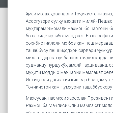
Ҳамаи мо, шаҳрвандони Тоҷикистони азиз,
Асосгузори сулҳу ваҳдати миллӣ- Пешво
муҳтарам Эмомалӣ Раҳмон бо навгонӣ, бо
бо навиде иртиботманд аст. Ба шарофат
соҳибистиқлоли мо боз ҳам пеш меравад
ташаббусу пешниҳодҳои сарвари Ҷумҳур
миллат дар сатҳи баланд таҷлил карда ш
судманду пуршукӯҳ амалӣ гардидаанд, с
муҳити моддию маънавии мамлакат хеле 
Истиқлоли давлатии кишвар боз ҳам уст
Тоҷикистон ҳам Ҷумҳурии ташаббускору 
Махсусан, паёмҳои ҳарсолаи Президент
Раҳмон ба Маҷлиси Олии мамлакат молом
ибтикорати навину раҳнамоянду ҳамагон