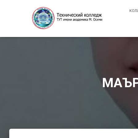
КОЛ
МАЪР