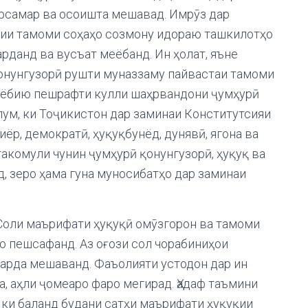
урсамар ва осоишта мешавад. Имрӯз дар
қии тамоми соҳаҳо созмону идораю ташкилотҳо
рданд ва вусъат меёбанд. Ин ҳолат, яъне
онунгузорӣ рушти муназзаму пайвастаи тамоми
мёбию пешрафти кулли шаҳрвандони ҷумҳурӣ
ум, ки Тоҷикистон дар заминаи Конститутсияи
р, демократӣ, ҳуқуқбунёд, дунявӣ, ягона ва
акомули чунин ҷумҳурӣ қонунгузорӣ, ҳуқуқ ва
, зеро ҳама гуна муносибатҳо дар заминаи
 Соли маърифати ҳуқуқӣ омӯзгорон ва тамоми
 пешсафанд. Аз оғози сол чорабиниҳои
карда мешаванд. Фаъолияти устодон дар ин
, аҳли ҷомеаро фаро мегирад. Ҳадаф таъмини
 ки баланд будани сатҳи маърифати ҳуқуқии