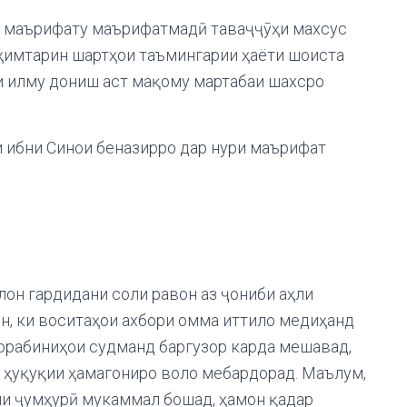
ба маърифату маърифатмадӣ таваҷҷӯҳи махсус
ҳимтарин шартҳои таъмингарии ҳаёти шоиста
и илму дониш аст мақому мартабаи шахсро
 ибни Синои беназирро дар нури маърифат
лон гардидани соли равон аз ҷониби аҳли
н, ки воситаҳои ахбори омма иттило медиҳанд
чорабиниҳои судманд баргузор карда мешавад,
и ҳуқуқии ҳамагониро воло мебардорад. Маълум,
ни ҷумҳурӣ мукаммал бошад, ҳамон қадар