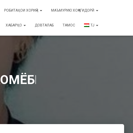
РОБИТАҲОИ ХОРИҶӢ
МАЪМУРИЮ ХОҶАГИДОРӢ
ХАБАРҲО
ДОВТАЛАБ
ТАМОС
TJ
ОМЁБӢ