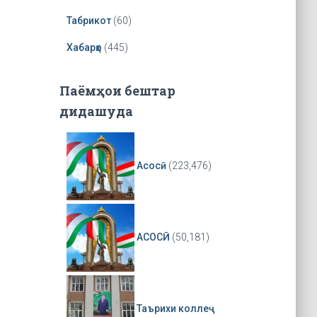
r
Табрикот
(60)
Хабарҳо
(445)
Паёмҳои бештар
дидашуда
Асосӣ
(223,476)
АСОСӢ
(50,181)
Таърихи коллеҷ