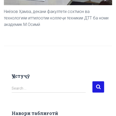
Ниёзов Ҳамза, декани факултети сохтмон ва
технологияи иттилоотии коллеҷи техникии ДТТ ба номи
академик М.Осимӣ
Ҷустуҷӯ
S
Search …
e
a
r
c
Навори таблиғотӣ
h