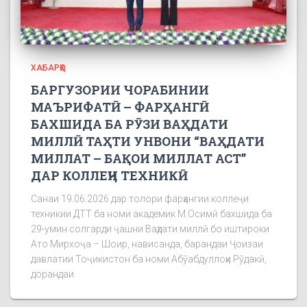
ХАБАРҲО
БАРГУЗОРИИ ЧОРАБИНИИ
МАЪРИФАТӢ – ФАРҲАНГӢ
БАХШИДА БА РӮЗИ ВАҲДАТИ
МИЛЛӢ ТАҲТИ УНВОНИ “ВАҲДАТИ
МИЛЛАТ – БАҚОИ МИЛЛАТ АСТ”
ДАР КОЛЛЕҶИ ТЕХНИКӢ
Санаи 19.06.2026 дар толори фарҳангии коллеҷи
техникии ДТТ ба номи академик М.Осимӣ бахшида ба
29-умин солгарди ҷашни Ваҳдати миллӣ бо иштироки
Ато Мирхоҷа – Шоир, нависанда, барандаи Ҷоизаи
давлатии Тоҷикистон ба номи Абӯабдуллоҳи Рӯдакӣ,
дорандаи