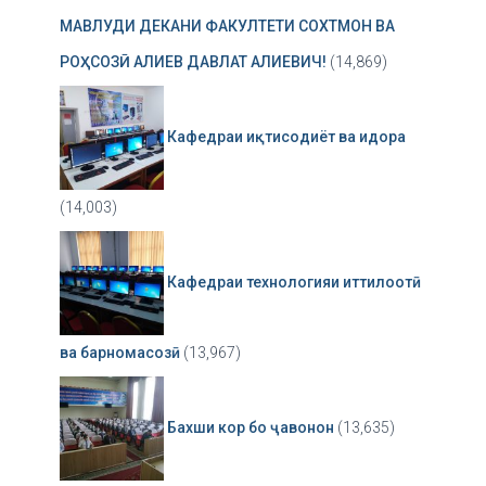
МАВЛУДИ ДЕКАНИ ФАКУЛТЕТИ СОХТМОН ВА
РОҲСОЗӢ АЛИЕВ ДАВЛАТ АЛИЕВИЧ!
(14,869)
Кафедраи иқтисодиёт ва идора
(14,003)
Кафедраи технологияи иттилоотӣ
ва барномасозӣ
(13,967)
Бахши кор бо ҷавонон
(13,635)