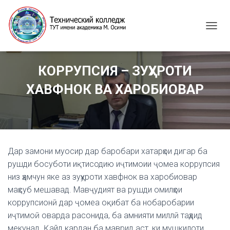
T
O
G
G
КОРРУПСИЯ – ЗУҲУРОТИ
L
E
ХАВФНОК ВА ХАРОБИОВАР
N
A
V
I
G
A
Дар замони муосир дар баробари хатарҳои дигар ба
T
I
рушди босуботи иқтисодию иҷтимоии ҷомеа коррупсия
O
низ ҳамчун яке аз зуҳуроти хавфнок ва харобиовар
N
маҳсуб мешавад. Мавҷудият ва рушди омилҳои
коррупсионӣ дар ҷомеа оқибат ба нобаробарии
иҷтимоӣ оварда расонида, ба амнияти миллӣ таҳдид
мекунад. Қайд кардан ба маврид аст, ки мушкилоти