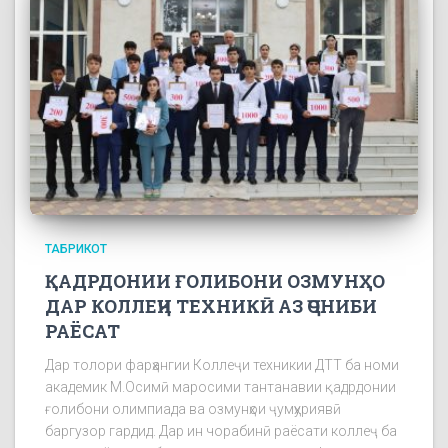
ТАБРИКОТ
ҚАДРДОНИИ ҒОЛИБОНИ ОЗМУНҲО
ДАР КОЛЛЕҶИ ТЕХНИКӢ АЗ ҶОНИБИ
РАЁСАТ
Дар толори фарҳангии Коллеҷи техникии ДТТ ба номи
академик М.Осимӣ маросими тантанавии қадрдонии
ғолибони олимпиада ва озмунҳои ҷумҳуриявӣ
баргузор гардид. Дар ин чорабинӣ раёсати коллеҷ ба