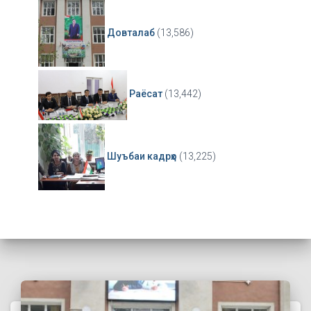
Довталаб
(13,586)
Раёсат
(13,442)
Шуъбаи кадрҳо
(13,225)