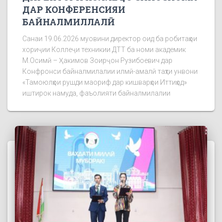
ДАР КОНФЕРЕНСИЯИ
БАЙНАЛМИЛЛАЛӢ
Санаи 19.06.2026 муовини директор оид ба робитаҳои
хориҷии Коллеҷи техникии ДТТ ба номи академик
М.Осимӣ – Ҳакимов Зоирҷон Рузибоевич дар
Конфронси байналмилалии илмӣ-амалӣ таҳти унвони
«Тамоюлҳои рушди маориф дар кишварҳои Иттиҳод»
иштирок намуда, фаъолияти байналмилалии