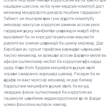
бобати пешгирии омилҳои коррупсионӣ ва ба ҷавобгарӣ
кашидани шахсоне, ки ба чунин кирдори номатлуб даст
мезананд муқаррароти дахлдор пешбини гардидааст.
Табиист, ки пешгирии ҳама гуна зуҳуроти номатлубу
зиёновар, махсусан коррупсия заминаи асосии риоя
гардидани ҳуқуқу манфиатҳои шаҳрвандон маҳсуб ёфта,
муқовимат ба он кори дастаҷамъонаи мақомоти
давлатӣ ва ҷомеаи шаҳрвандӣ ба шумор меравад. Дар
баробари ин, суръат гирифтани равандҳои ҷаҳонишавӣ
тақозо менамояд, ки арзишҳои асосии фарҳанги миллӣ ва
афкори оштинопазир нисбат ба коррупсия ҳифз карда
шуда, баҳри боло бурдани маърифати ҳуқуқии аҳолӣ
чораҳои самаранок андешида шаванд. Расидан ба ин
ҳадафҳо он вақт муяссар мешавад, ки дар баланд
бардоштани маърифати ҳуқуқии аҳолӣ, ба вуҷуд
овардани фазои оштинопазирӣ ба коррупсия ва
ташаккули ҷаҳонбинии зиддикоррупсионӣ ҳар як фарди
ҷомеа фаъолона иштирок намояд.