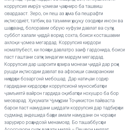
коррупсия имрӯз ҷомеаи ҷаҳониро ба ташвиш
овардааст. Зеро, он пеш аз ҳама ба пешрафти
иқтисодиёт, татбиқ ва таъмини ҳуқуқу озодиҳои инсон ва
шаҳрванд, болоравии обрую нуфузи давлат ва сулҳу
суббот халали ҷиддӣ ворид сохта, боиси косташавии
ахлоқи ҷомеа мегардад. Коррупсия кирдори
номатлубест, ки пояҳои давлатро заиф гардонида, боиси
паст гаштани сатҳи зиндагии мардум мегардад.
Коррупсия дар шароити ҳозира монеаи ҷиддӣ дар роҳи
рушди иқтисодии давлат ва афзоиши самаранокии
ниҳодҳои бозаргонӣ мебошад. Дар натиҷаи содир
гардидани кирдорҳои коррупсионӣ муносибатҳои
ҷамъиятӣ вайрон гардида оқибатҳои нохушро ба бор
меоварад. Ҳукумати Ҷумҳурии Тоҷикистон пайваста
барои паст намудани шиддати коррупсия дар тадбирҳои
судманд андешида баҳри амали намудани он чораҳои
заруриро роҳандозӣ менамояд. Бо ташаббусҳои
Асосгузори сулҳу ваҳдати миллӣ – Пешвои миллат,