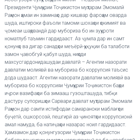
Президенти Ҷумҳурии Тоҷикистон муҳтарам Эмомалӣ
Раҳмон ҳамаи ин заминаҳо дар кишвар фароҳам оварда
шуда, иштироки фаъоли тамоми шохаҳои ҳокимият ва
ҷомеаи шаҳрвандӣ дар мубориза бо ин зуҳуроти
номатлуб таъмин гардидааст. Аз ҷумла дар ин самт
қонунҳо ва дигар санадҳои меъёрӣ-ҳуқуқии ба талаботи
замон ҷавобгуй қабул шуда, ниҳоди
махсусгардонидашудаи давлатӣ – Агентии назорати
давлатии молиявӣ ва мубориза бо коррупсия таъсис
дода шудааст. Агентии назорати давлатии молиявӣ ва
мубориза бо коррупсияи Ҷумҳурии Тоҷикистон баҳри
иҷрои вазифаҳои ба зимааш гузошташуда, тибқи
дастуру супоришҳои Сарвари давлат муҳтарам Эмомали
Раҳмон дар самти истифодаи самараноки маблағҳои
буҷетӣ, ошкорсозӣ, пешгирӣ аз ҷиноятҳои коррупсионӣ
амал намуда, ба натиҷаҳои назарас ноил гардидааст.
Ҳамзамон дар қонунгузории Ҷумҳурии Тоҷикистон