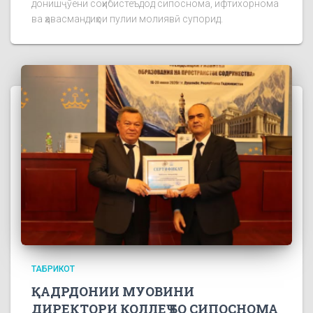
донишҷӯёни соҳибистеъдод сипоснома, ифтихорнома
ва ҳавасмандиҳои пулии молиявӣ супорид.
ТАБРИКОТ
ҚАДРДОНИИ МУОВИНИ
ДИРЕКТОРИ КОЛЛЕҶ БО СИПОСНОМА