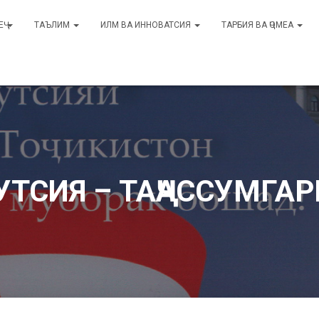
ЕҶ
ТАЪЛИМ
ИЛМ ВА ИННОВАТСИЯ
ТАРБИЯ ВА ҶОМЕА
ТСИЯ – ТАҶАССУМГА