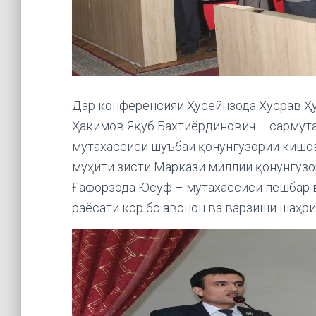
Дар конференсияи Ҳусейнзода Хусрав Ҳу
Ҳакимов Яқуб Бахтиёрдинович – сармут
мутахассиси шуъбаи қонунгузории кишов
муҳити зисти Маркази миллии қонунгузо
Ғафорзода Юсуф – мутахассиси пешбар 
раёсати кор бо ҷавонон ва варзиши шаҳ