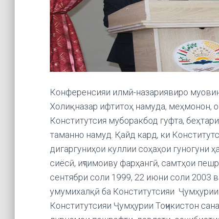
Конференсияи илмӣ-назариявиро муовин
Холиқназар ифтитоҳ намуда, меҳмонон, о
Конститутсия муборакбод гуфта, беҳтар
таманно намуд. Қайд кард, ки Конститутс
дигаргуниҳои куллии соҳаҳои гуногуни ҳ
сиёсӣ, иҷтимоиву фарҳангӣ, самтҳои пеш
сентябри соли 1999, 22 июни соли 2003 в
умумихалқӣ ба Конститутсияи Ҷумҳурии 
Конститутсияи Ҷумҳурии Тоҷикистон сан