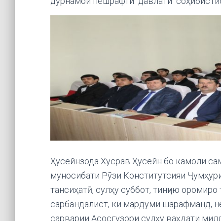
дурнамои пешрафти давлати соҳибистис
Ҳусейнзода Хусрав Ҳусейн бо камоли са
муносибати Рӯзи Конститутсияи Ҷумҳури
тансиҳатӣ, сулҳу суббот, тинҷию оромиро
сарбандалист, ки мардуми шарафманд, н
сарварии Асосгузори сулҳу ваҳдати ми