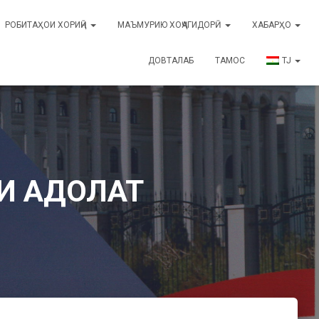
РОБИТАҲОИ ХОРИҶӢ
МАЪМУРИЮ ХОҶАГИДОРӢ
ХАБАРҲО
ДОВТАЛАБ
ТАМОС
TJ
РИ АДОЛАТ