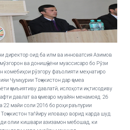
и директор оид ба илм ва инноватсия Азимов
мӯзгорон ва донишҷӯёни муассисаро бо Рӯзи
ин комёбиҳои рӯзгору фаъолияти меҳнатиро
ияи Ҷумҳурии Тоҷикистон дар ҷомеа
аёти ҷамъиятиву давлатӣ, ислоҳоти иқтисодиву
рафти давлат ва ҷомеаро муайян менамояд. 26
а 22 майи соли 2016 бо роҳи раъпурии
Тоҷикистон таѓйиру иловаҳо ворид карда шуд.
ади олии кишвари азизамон мебошад, ки