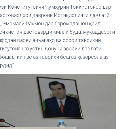
ӯзи Конститутсияи Ҷумҳурии Тоҷикистонро дар
дастовардҳои даврони Истиқлолияти давлатӣ
т, Эмомалӣ Раҳмон дар баромадашон қайд
оҷикистон дастоварди миллӣ буда, муқаддасоти
ифодаи васеи анъанаҳо ва осори таърихии
титутсия нахустин Қонуни асосии давлати
ошад, ки пас аз таърихи беш аз ҳазорсола аз
рдид”.