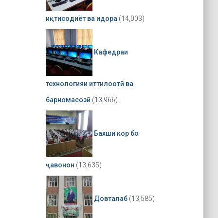
иқтисодиёт ва идора
(14,003)
Кафедраи
технологияи иттилоотӣ ва
барномасозӣ
(13,966)
Бахши кор бо
ҷавонон
(13,635)
Довталаб
(13,585)