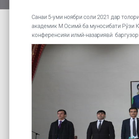
Санаи 5-уми ноябри соли 2021 дар толори
академик М.Осимӣ ба муносибати Рӯзи К
конференсияи илмӣ-назариявӣ баргузор 