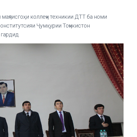
 маҷлисгоҳи коллеҷи техникии ДТТ ба номи
онститутсияи Ҷумҳурии Тоҷикистон
гардид.