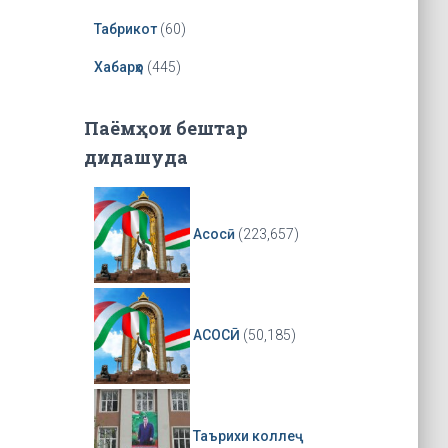
r
Табрикот
(60)
Хабарҳо
(445)
Паёмҳои бештар
дидашуда
Асосӣ
(223,657)
АСОСӢ
(50,185)
Таърихи коллеҷ