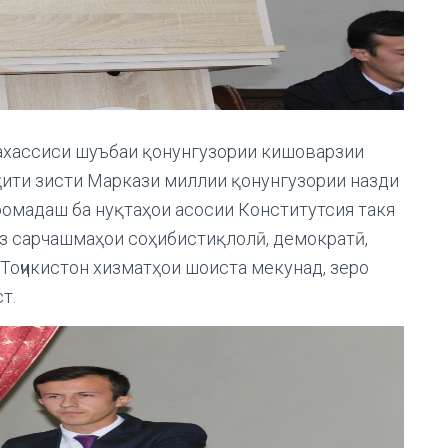
ахассиси шуъбаи қонунгузории кишоварзии
ҳити зисти Маркази миллии қонунгузории назди
ромадаш ба нуқтаҳои асосии Конститутсия такя
 аз сарчашмаҳои соҳибистиқлолӣ, демократӣ,
Тоҷикистон хизматҳои шоиста мекунад, зеро
т.