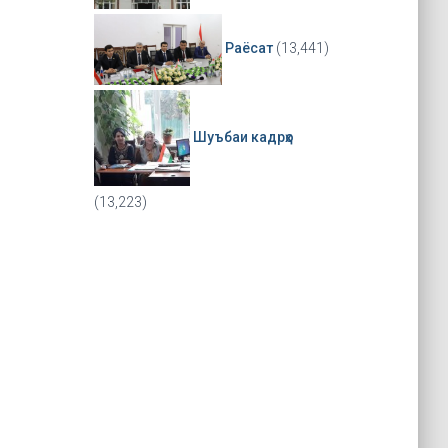
Раёсат
(13,441)
Шуъбаи кадрҳо
(13,223)