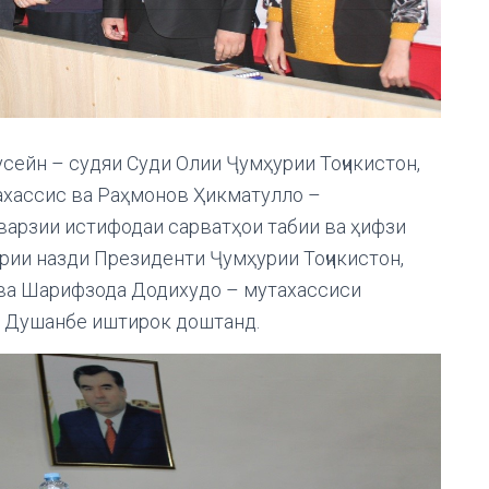
сейн – судяи Суди Олии Ҷумҳурии Тоҷикистон,
ахассис ва Раҳмонов Ҳикматулло –
арзии истифодаи сарватҳои табии ва ҳифзи
рии назди Президенти Ҷумҳурии Тоҷикистон,
ва Шарифзода Додихудо – мутахассиси
ри Душанбе иштирок доштанд.