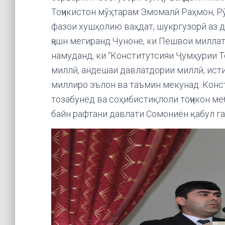
Тоҷикистон мӯҳтарам Эмомалӣ Раҳмон, Р
фазои хушҳолию ваҳдат, шукргузорӣ аз 
ҷашн мегиранд.Чуноне, ки Пешвои милла
намуданд, ки “Конститутсияи Ҷумҳурии Т
миллӣ, андешаи давлатдории миллӣ, ист
миллиро эълон ва таъмин мекунад. Конс
тозабунёд ва соҳибистиқлоли тоҷикон меб
байн рафтани давлати Сомониён қабул га