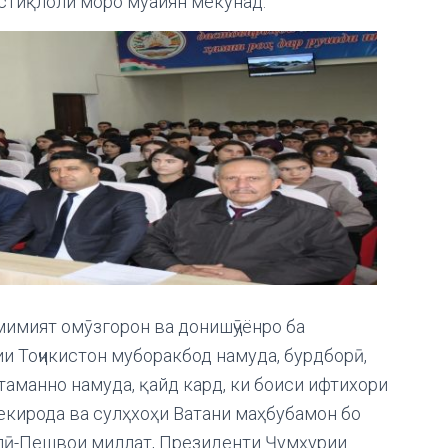
тиқлоли моро муайян мекунад.
мимият омӯзгорон ва донишҷӯёнро ба
и Тоҷикистон муборакбод намуда, бурдборӣ,
 таманно намуда, қайд кард, ки боиси ифтихори
екирода ва сулҳхоҳи Ватани маҳбубамон бо
ллӣ-Пешвои миллат, Президенти Ҷумҳурии