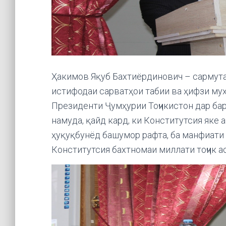
Ҳакимов Яқуб Бахтиёрдинович – сармут
истифодаи сарватҳои табии ва ҳифзи му
Президенти Ҷумҳурии Тоҷикистон дар ба
намуда, қайд кард, ки Конститутсия яке
ҳуқуқбунёд башумор рафта, ба манфиати 
Конститутсия бахтномаи миллати тоҷик ас