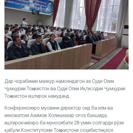
Дар чорабинии мазкур намояндагон аз Суди Олии
Ҷумҳурии Тоҷикистон ва Суди Олии Иқтисодии Ҷумҳурии
Тоҷикистон иштирок намуданд.
Конференсияро муовини директор оид ба илм ва
инноватсия Азимов Холиқназар оғоз бахшида,
иштирокчиёнро ба муносибати 28-умин солгарди рӯзи
қабули Конститутсияи Тоҷикистони соҳибистиқлол