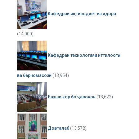
Кафедраи иқтисодиёт ва идора
(14,000)
Кафедраи технологияи иттилоотӣ
ва барномасозӣ
(13,954)
Бахши кор бо ҷавонон
(13,622)
Довталаб
(13,578)