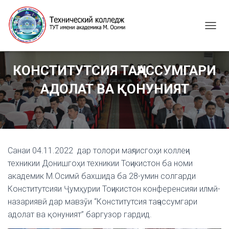
T
O
G
G
КОНСТИТУТСИЯ ТАҶАССУМГАРИ
L
E
АДОЛАТ ВА ҚОНУНИЯТ
N
A
V
I
G
A
Санаи 04.11.2022 дар толори маҷлисгоҳи коллеҷи
T
I
техникии Донишгоҳи техникии Тоҷикистон ба номи
O
академик М.Осимӣ бахшида ба 28-умин солгарди
N
Конститутсияи Ҷумҳурии Тоҷикистон конференсияи илмӣ-
назариявӣ дар мавзӯи “Конститутсия таҷассумгари
адолат ва қонуният” баргузор гардид.