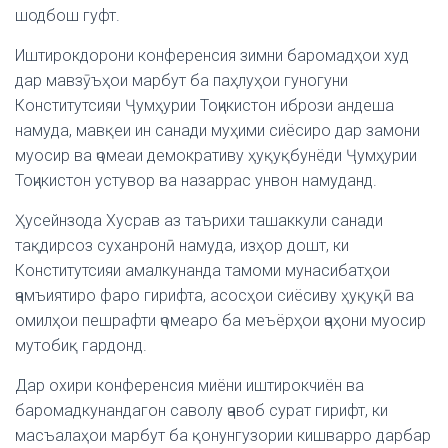
шодбош гуфт.
Иштирокдорони конференсия зимни баромадҳои худ
дар мавзӯъҳои марбут ба паҳлуҳои гуногуни
Конститутсияи Ҷумҳурии Тоҷикистон ибрози андеша
намуда, мавқеи ин санади муҳими сиёсиро дар замони
муосир ва ҷомеаи демокративу ҳуқуқбунёди Ҷумҳурии
Тоҷикистон устувор ва назаррас унвон намуданд.
Ҳусейнзода Хусрав аз таърихи ташаккули санади
тақдирсоз суханронӣ намуда, изҳор дошт, ки
Конститутсияи амалкунанда тамоми мунасибатҳои
ҷамъиятиро фаро гирифта, асосҳои сиёсиву ҳуқуқӣ ва
омилҳои пешрафти ҷомеаро ба меъёрҳои ҷаҳони муосир
мутобиқ гардонд.
Дар охири конференсия миёни иштирокчиён ва
баромадкунандагон саволу ҷавоб сурат гирифт, ки
масъалаҳои марбут ба қонунгузории кишварро дарбар