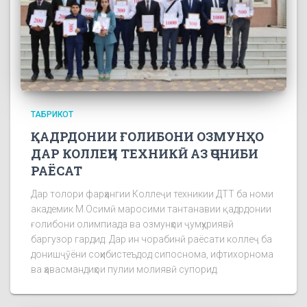
ТАБРИКОТ
ҚАДРДОНИИ ҒОЛИБОНИ ОЗМУНҲО
ДАР КОЛЛЕҶИ ТЕХНИКӢ АЗ ҶОНИБИ
РАЁСАТ
Дар толори фарҳангии Коллеҷи техникии ДТТ ба номи
академик М.Осимӣ маросими тантанавии қадрдонии
ғолибони олимпиада ва озмунҳои ҷумҳуриявӣ
баргузор гардид. Дар ин чорабинӣ раёсати коллеҷ ба
донишҷӯёни соҳибистеъдод сипоснома, ифтихорнома
ва ҳавасмандиҳои пулии молиявӣ супорид.