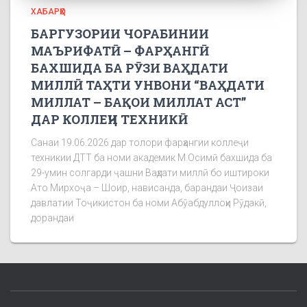
ХАБАРҲО
БАРГУЗОРИИ ЧОРАБИНИИ
МАЪРИФАТӢ – ФАРҲАНГӢ
БАХШИДА БА РӮЗИ ВАҲДАТИ
МИЛЛӢ ТАҲТИ УНВОНИ “ВАҲДАТИ
МИЛЛАТ – БАҚОИ МИЛЛАТ АСТ”
ДАР КОЛЛЕҶИ ТЕХНИКӢ
Санаи 19.06.2026 дар толори фарҳангии коллеҷи
техникии ДТТ ба номи академик М.Осимӣ бахшида ба
29-умин солгарди ҷашни Ваҳдати миллӣ бо иштироки
Ато Мирхоҷа – Шоир, нависанда, барандаи Ҷоизаи
давлатии Тоҷикистон ба номи Абӯабдуллоҳи Рӯдакӣ,
дорандаи