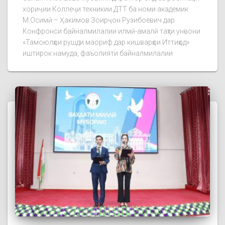
хориҷии Коллеҷи техникии ДТТ ба номи академик
М.Осимӣ – Ҳакимов Зоирҷон Рузибоевич дар
Конфронси байналмилалии илмӣ-амалӣ таҳти унвони
«Тамоюлҳои рушди маориф дар кишварҳои Иттиҳод»
иштирок намуда, фаъолияти байналмилалии