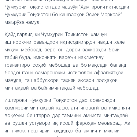
Ҷумҳурии Тоҷикистон дар мавзӯи “Ҳамгироии иқтисодии
Ҷумҳурии Тоҷикистон бо кишварҳои Осиёи Марказӣ”
маърӯза намуд.
Қайд гардид, ки Ҷумҳурии Тоҷикистон ҳамчун
иштирокчии равандҳои иқтисодии ҷаҳон нақши хеле
муҳим мебозад, зеро он дорои захираҳои бойи
табиӣ буда, имконияти васеъи нақлиётиву
транзитиро соҳиб мебошад ва бо мақсади баланд
бардоштани самаранокии истифодаи афзалиятҳои
мавҷуда, ташаббускори таҳияи аксари лоиҳаҳои
минтақавӣ ва байниминтақавӣ мебошад.
Иштироки Ҷумҳурии Тоҷикистон дар созмонҳои
ҳамгироии минтақавӣ кафолати иловагӣ ва имконяти
воқеъии бештарро дар таъмини амнияти минтақавӣ
ва рушди устувори иқтисодӣ фароҳам меоварад. Аз
ин лиҳоз, пешгирии таҳдидҳо ба амнияти миллии