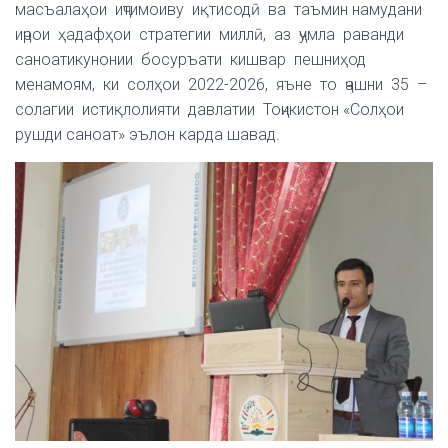
масъалаҳои иҷтимоиву иқтисодӣ ва таъмин намудани
иҷрои ҳадафҳои стратегии миллӣ, аз ҷумла раванди
саноатикунонии босуръати кишвар пешниҳод
менамоям, ки солҳои 2022-2026, яъне то ҷашни 35 –
солагии истиқлолияти давлатии Тоҷикистон «Солҳои
рушди саноат» эълон карда шавад.