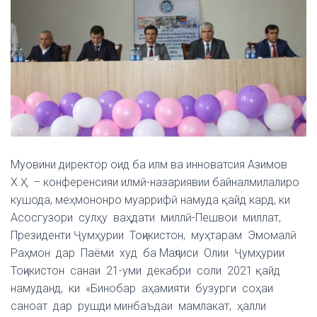
Муовини директор оид ба илм ва инноватсия Азимов
Х.Ҳ. – конференсияи илмӣ-назариявии байналмилалиро
кушода, меҳмононро муаррифӣ намуда қайд кард, ки
Асосгузори сулҳу ваҳдати миллӣ-Пешвои миллат,
Президенти Ҷумҳурии Тоҷикистон, муҳтарам Эмомалӣ
Раҳмон дар Паёми худ ба Маҷлиси Олии Ҷумҳурии
Тоҷикистон санаи 21-уми декабри соли 2021 қайд
намуданд, ки «Бинобар аҳамияти бузурги соҳаи
саноат дар рушди минбаъдаи мамлакат, ҳалли