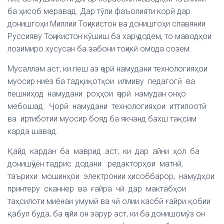
ба ҳисоб меравад. Дар тӯли фаъолияти корӣ дар
донишгоҳи Миллии Тоҷикистон ва донишгоҳи славянии
Руссияву Тоҷикистон кӯшиш ба харҷ додем, то маводҳои
лозимиро хусусан ба забони тоҷикӣ омода созем.
Мусаллам аст, ки пеш аз ҷорӣ намудани технологияҳои
муосир ниёз ба тадқиқотҳои илмиву педагогӣ ва
пешниҳод намудани роҳҳои ҷорӣ намудан онҳо
мебошад. Ҷорӣ намудани технологияҳои иттилоотӣ
ва иртиботии муосир бояд ба якчанд бахш тақсим
карда шавад.
Қайд кардан ба маврид аст, ки дар айни ҳол ба
донишҷӯён тадрис додани редакторҳои матнӣ,
таърихи мошинҳои электронии ҳисоббарор, намудҳои
принтеру сканнер ва ғайра чӣ дар мактабҳои
таҳсилоти миёнаи умумӣ ва чӣ олии касбӣ ғайри қобии
қабул буда, ба ҷойи он зарур аст, ки ба донишомӯз он