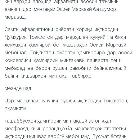
кишварҳои алоҳида афзалияти асосии таъмини
амният дар минтақаи Осиёи Марказӣ ба шумор
меравад.
Самти афзалиятноки сиёсати хориҷии иқтисодии
Ҷумҳурии Тоҷикистон дар марҳилаи кунунӣ татбиқи
лоиҳаҳои ҳамгироӣ бо кишварҳои Осиёи Марказӣ
мебошад. Тоҷикистон сиёсати ҳамгироиро дар асоси
консепсияи ҳамгироии минтақавӣ пайваста пеш
мебарад ва барои рушди равобити байналмилалӣ
байни кишварҳои минтақа тадбирҳо
меандешад.
Дар марҳилаи кунунии рушди иқтисодии Тоҷикистон,
аҳамияти
ташаббусҳои ҳамгироии минтақавӣ аз он ҷиҳат
меафзояд, ки ин равандҳо ба манфиатҳои стратегии
иқтисодии кишвар ҷавобгӯ мебошанд. Вусъат ёфтани