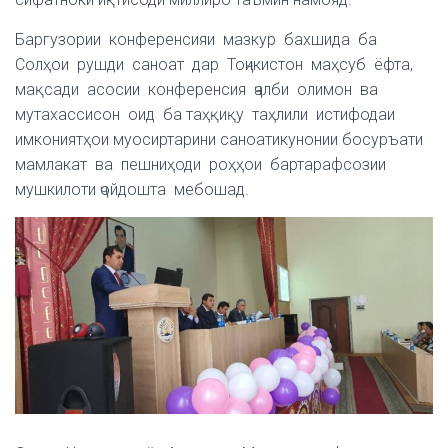
Баргузории конференсияи мазкур бахшида ба
Солҳои рушди саноат дар Тоҷикистон маҳсуб ёфта,
мақсади асосии конференсия ҷалби олимон ва
мутахассисон оид ба таҳқиқу таҳлили истифодаи
имкониятҳои муосиртарини саноатикунонии босуръати
мамлакат ва пешниҳоди роҳҳои бартарафсозии
мушкилоти ҷойдошта мебошад.