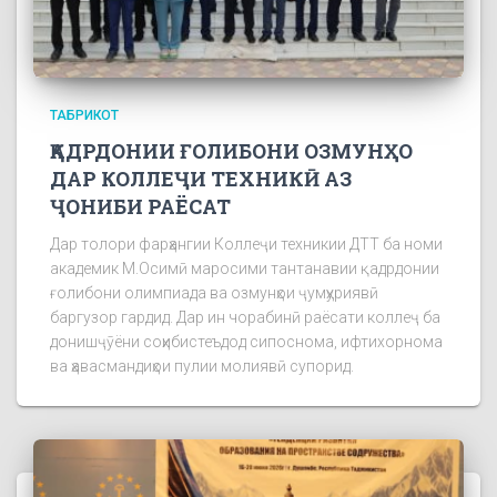
ТАБРИКОТ
ҚАДРДОНИИ ҒОЛИБОНИ ОЗМУНҲО
ДАР КОЛЛЕҶИ ТЕХНИКӢ АЗ
ҶОНИБИ РАЁСАТ
Дар толори фарҳангии Коллеҷи техникии ДТТ ба номи
академик М.Осимӣ маросими тантанавии қадрдонии
ғолибони олимпиада ва озмунҳои ҷумҳуриявӣ
баргузор гардид. Дар ин чорабинӣ раёсати коллеҷ ба
донишҷӯёни соҳибистеъдод сипоснома, ифтихорнома
ва ҳавасмандиҳои пулии молиявӣ супорид.