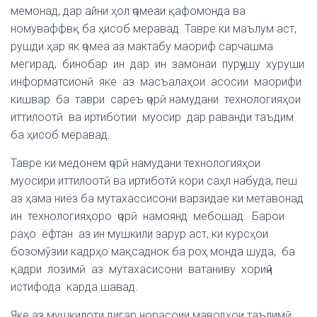
мемонад, дар айни ҳол ҷомеаи қафомонда ва
номуваффвқ ба ҳисоб меравад. Тавре ки маълум аст,
рушди ҳар як ҷомеа аз мактабу маориф сарчашма
мегирад, бинобар ин дар ин замонаи пурҷушу хуруши
информатсионӣ яке аз масъалаҳои асосии маорифи
кишвар ба таври сареъ ҷорӣ намудани технологияҳои
иттилоотӣ ва иртиботии муосир дар раванди таъдим
ба ҳисоб меравад.
Тавре ки медонем ҷорӣ намудани технологияҳои
муосири иттилоотӣ ва иртиботӣ кори саҳл набуда, пеш
аз ҳама ниёз ба мутахассисони варзидае ки метавонад
ин технологияҳоро ҷорӣ намоянд мебошад. Барои
раҳо ёфтан аз ин мушкили зарур аст, ки курсҳои
бозомӯзии кадрҳо мақсаднок ба роҳ монда шуда, ба
қадри лозимӣ аз мутахасисони ватаниву хориҷӣ
истифода карда шавад.
Яке аз мушкилоти дигар норасоии маводҳои таълимӣ