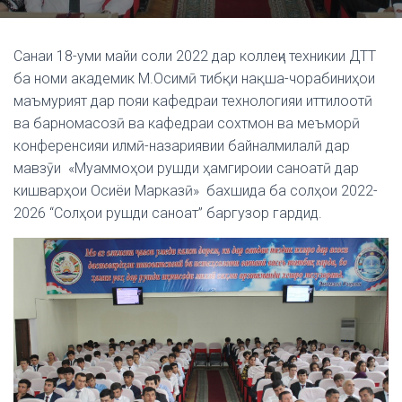
Санаи 18-уми майи соли 2022 дар коллеҷи техникии ДТТ
ба номи академик М.Осимӣ тибқи нақша-чорабиниҳои
маъмурият дар пояи кафедраи технологияи иттилоотӣ
ва барномасозӣ ва кафедраи сохтмон ва меъморӣ
конференсияи илмӣ-назариявии байналмилалӣ дар
мавзӯи «Муаммоҳои рушди ҳамгироии саноатӣ дар
кишварҳои Осиёи Марказӣ» бахшида ба солҳои 2022-
2026 “Солҳои рушди саноат” баргузор гардид.