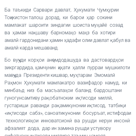
Ба таъкиди Сарвари давлат, Ҳукумати Ҷумҳурии
Тоҷикистон талош дорад, ки барои ҳар сокини
мамлакат шароити зиндагии шоиста муҳайё созад
ва ҳамаи нақшаву барномаҳо маҳз ба хотири
амалӣ гардонидани ҳамин ҳадафи олии давлат қабул ва
амалӣ карда мешаванд.
Бо вуҷуди корҳои анҷомдодашуда ва дастовардҳои
зикргардида, ҳамчунин ҷиҳати ҳалли пурраи мушкилоти
мавҷуда Президенти кишвар, муҳтарам Эмомалӣ
Раҳмон Ҳукумати мамлакатро вазифадор намуд, ки
минбаъд низ ба масъалаҳои баланд бардоштани
гуногунсамтиву рақобатнокии иқтисоди миллӣ,
густариши раванди рақамикунонии иқтисод, татбиқи
«иқтисоди сабз», саноатикунонии босуръат, истифодаи
технологияҳои инноватсионӣ ва рушди неруи инсонӣ
афзалият дода, дар ин замина рушди устувору
сифатноки иқтисоди миллиро таъмин намояд.