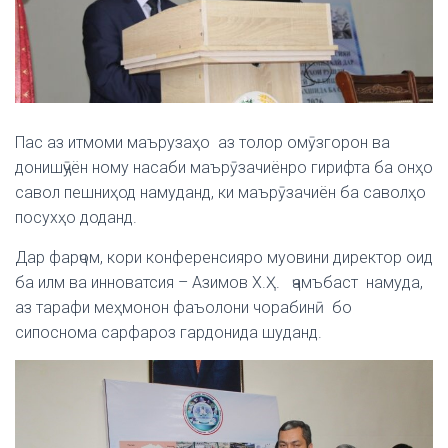
Пас аз итмоми маърузаҳо аз толор омӯзгорон ва
донишҷӯён ному насаби маърӯзачиёнро гирифта ба онҳо
савол пешниҳод намуданд, ки маърӯзачиён ба саволҳо
посухҳо доданд.
Дар фарҷом, кори конференсияро муовини директор оид
ба илм ва инноватсия – Азимов Х.Ҳ. ҷамъбаст намуда,
аз тарафи меҳмонон фаъолони чорабинӣ бо
сипоснома сарфароз гардонида шуданд.