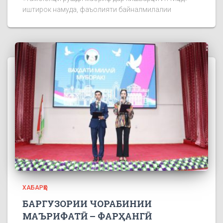
иштирок намуда, фаъолияти байналмилалии
ХАБАРҲО
БАРГУЗОРИИ ЧОРАБИНИИ
МАЪРИФАТӢ – ФАРҲАНГӢ