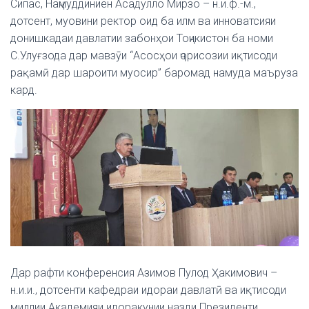
Сипас, Наҷмуддиниён Асадулло Мирзо – н.и.ф.-м.,
дотсент, муовини ректор оид ба илм ва инноватсияи
донишкадаи давлатии забонҳои Тоҷикистон ба номи
С.Улуғзода дар мавзӯи “Асосҳои ҷорисозии иқтисоди
рақамӣ дар шароити муосир” баромад намуда маъруза
кард.
Дар рафти конференсия Азимов Пулод Ҳакимович –
н.и.и., дотсенти кафедраи идораи давлатӣ ва иқтисоди
миллии Академияи идоракунии назди Президенти