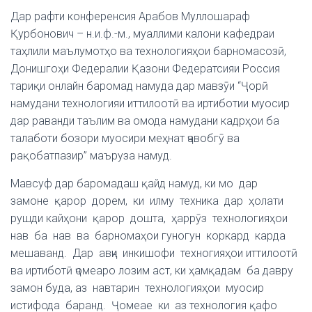
Дар рафти конференсия Арабов Муллошараф
Қурбонович – н.и.ф.-м., муаллими калони кафедраи
таҳлили маълумотҳо ва технологияҳои барномасозӣ,
Донишгоҳи Федералии Қазони Федератсияи Россия
тариқи онлайн баромад намуда дар мавзӯи “Ҷорӣ
намудани технологияи иттилоотӣ ва иртиботии муосир
дар раванди таълим ва омода намудани кадрҳои ба
талаботи бозори муосири меҳнат ҷавобгӯ ва
рақобатпазир” маъруза намуд.
Мавсуф дар баромадаш қайд намуд, ки мо дар
замоне қарор дорем, ки илму техника дар ҳолати
рушди кайҳони қарор дошта, ҳаррӯз технологияҳои
нав ба нав ва барномаҳои гуногун коркард карда
мешаванд. Дар авҷи инкишофи техногияҳои иттилоотӣ
ва иртиботӣ ҷомеаро лозим аст, ки ҳамқадам ба давру
замон буда, аз навтарин технологияҳои муосир
истифода баранд. Ҷомеае ки аз технология қафо