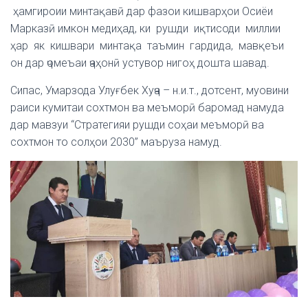
ҳамгироии минтақавӣ дар фазои кишварҳои Осиёи
Марказӣ имкон медиҳад, ки рушди иқтисоди миллии
ҳар як кишвари минтақа таъмин гардида, мавқеъи
он дар ҷомеъаи ҷаҳонӣ устувор нигоҳ дошта шавад.
Сипас, Умарзода Улуғбек Хуҷа – н.и.т., дотсент, муовини
раиси кумитаи сохтмон ва меъморӣ баромад намуда
дар мавзуи “Стратегияи рушди соҳаи меъморӣ ва
сохтмон то солҳои 2030” маъруза намуд.