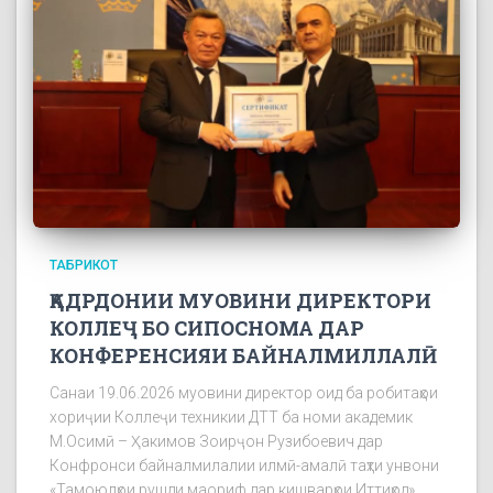
ТАБРИКОТ
ҚАДРДОНИИ МУОВИНИ ДИРЕКТОРИ
КОЛЛЕҶ БО СИПОСНОМА ДАР
КОНФЕРЕНСИЯИ БАЙНАЛМИЛЛАЛӢ
Санаи 19.06.2026 муовини директор оид ба робитаҳои
хориҷии Коллеҷи техникии ДТТ ба номи академик
М.Осимӣ – Ҳакимов Зоирҷон Рузибоевич дар
Конфронси байналмилалии илмӣ-амалӣ таҳти унвони
«Тамоюлҳои рушди маориф дар кишварҳои Иттиҳод»