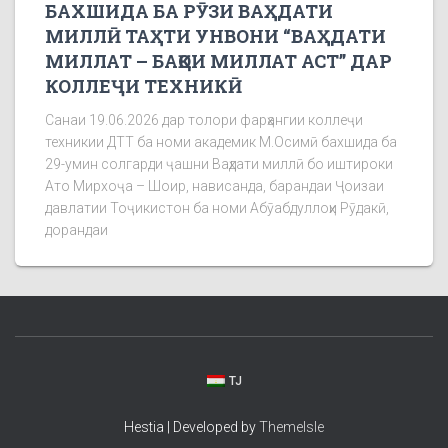
БАХШИДА БА РӮЗИ ВАҲДАТИ
МИЛЛӢ ТАҲТИ УНВОНИ “ВАҲДАТИ
МИЛЛАТ – БАҚОИ МИЛЛАТ АСТ” ДАР
КОЛЛЕҶИ ТЕХНИКӢ
Санаи 19.06.2026 дар толори фарҳангии коллеҷи
техникии ДТТ ба номи академик М.Осимӣ бахшида ба
29-умин солгарди ҷашни Ваҳдати миллӣ бо иштироки
Ато Мирхоҷа – Шоир, нависанда, барандаи Ҷоизаи
давлатии Тоҷикистон ба номи Абӯабдуллоҳи Рӯдакӣ,
дорандаи
TJ
Hestia | Developed by
ThemeIsle