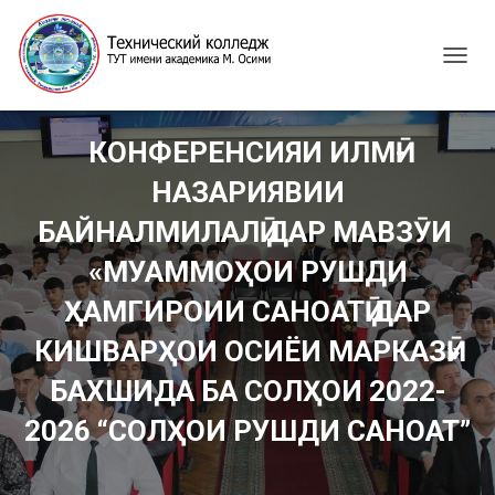
T
O
G
G
КОНФЕРЕНСИЯИ ИЛМӢ-
L
E
НАЗАРИЯВИИ
N
A
БАЙНАЛМИЛАЛӢ ДАР МАВЗӮИ
V
I
«МУАММОҲОИ РУШДИ
G
ҲАМГИРОИИ САНОАТӢ ДАР
A
T
КИШВАРҲОИ ОСИЁИ МАРКАЗӢ»
I
O
БАХШИДА БА СОЛҲОИ 2022-
N
2026 “СОЛҲОИ РУШДИ САНОАТ”