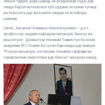
чизҳое тадрис дода шавад, ки фоидаовар буда, дар
оянда барои мутахасиси хуб шудани он кумак кунанд
ва бевосита дар фаъоияти ояндаи он истифода
шаванд.
Сипас, Ҳасанов Нозимшо Назокатшоевич – д.и.т.,
профессор, мудири кафедраи меъморӣ, биноҳо ва
иншоотҳои Донишгоҳи техникии Тоҷикистон ба номи
академик М.С.Осимӣ ба сухан баромада дар мавзуи
“Роҳҳои меъморӣ, сохтмонии таъмини сарфаҷӯӣ ва
самаранокии энергетикӣ дар биноҳо” маъруза намуд.