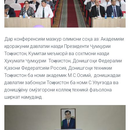
Дар конференсияи мазкур олимони соҳа аз: Академияи
идоракунии давлатии назди Президенти Ҷумҳурии
Тоҷикистон, Кумитаи меъморӣ ва сохтмони назди
Ҳукумати Ҷумҳурии Тоҷикистон, Донишгоҳи Федералии
Қазони Федератсияи Россия, Донишгоҳи техникии
Тоҷикистон ба номи академик М.С.Осимӣ, донишкадаи
давлатии забонҳои Тоҷикистон ба номи С.Улуғзода ва
донишҷӯёну омӯзгорони коллеҷи техникӣ фаъолона
ширкат намуданд.