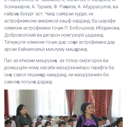
Холназаров, А. Тураев, Ф. Раҳимов, А. Абдурасулов, ва
ғайраҳо бузург аст. Чанд сайёраи хурде, ки
астрофизикони америкоӣ кашф карданд, ба шарафи
олимони астрофизики тоҷик П. Бобоҷонов, Ибодинова,
Доброволский ва дигарон номгузорӣ шудаанд.
Татқиқоти олимони тоҷик дар соҳаи астрофизика дар
арсаи байналхалқӣ маълуму машҳуранд.
Пас аз итмоми маърузаҳо аз толор омӯзгорон ва
донишҷӯён ному насаби маърӯзачиёнро гирифта ба
онҳо савол пешниҳод намуданд, ки маърӯзачиён ба
саволҳо посухҳо доданд.