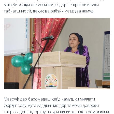
мавзӯи «Саҳми олимони тоҷик дар пешрафти илмҳои
табиатшиносӣ, дақиқ ва риёзӣ» маъруза намуд.
Мавсуф дар баромадаш қайд намуд, ки миллати
фарҳангсозу мутамаддини мо дар тамоми давраҳои
таьрихи давлатдориву шаҳрнишинии хеш дар самти илми