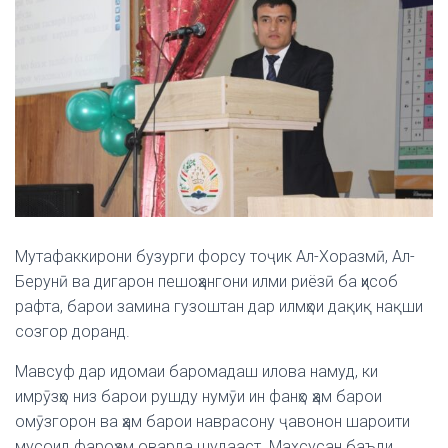
Мутафаккирони бузурги форсу тоҷик Ал-Хоразмӣ, Ал-
Берунӣ ва дигарон пешоҳангони илми риёзӣ ба ҳисоб
рафта, барои замина гузоштан дар илмҳои дақиқ нақши
созгор доранд.
Мавсуф дар идомаи баромадаш илова намуд, ки
имрӯзҳо низ барои рушду нумӯи ин фанҳо ҳам барои
омӯзгорон ва ҳам барои наврасону ҷавонон шароити
мусоид фароҳам оварда шудааст. Махсусан баъди