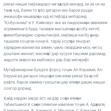
риёзӣ нақши омӯзандаро нигаҳдорӣ мекард, ки аз он на
танҳо худ, балки то ҳоло дигарон низ барои рушди
инкишофи кишварҳои худ истифода мебаранд.
“Қобуснома”-и У. Кайковус яке аз пандномаҳои аввалини
асримиёнагӣ буда, тасвири масъалаҳои ҳисобу китоб,
ҳимматбаландию сариштакорӣ, омӯзиши касбу ҳунар,
ташкили хоҷагии хонагӣ, тарзу усулҳои тиҷорат,
харидани манзил ва замин, ҷамъ овардани мол, нигоҳ
доштани амонат, маслиҳат дар хусуси тақсими даромад,
андухти амвол ва маблағро дар бар мегирифт.
Мутафаккирони бузурги форсу тоҷик Ал-Хоразмӣ, Ал-
Берунӣ ва дигарон пешоҳангони илми риёзӣ ба ҳисоб
рафта, барои замина гузоштан дар илмҳои дақиқ нақши
созгор доранд.
Қайд кардан зарур аст, ки дар соҳаи илмҳои
табиатшиносӣ саҳми олимони намоёни тоҷик А. Адҳамов,
Б.Нарзуллоев, Ф. Ҳакимов, Ҳ. Маҷитов, С. Бандаев, М.