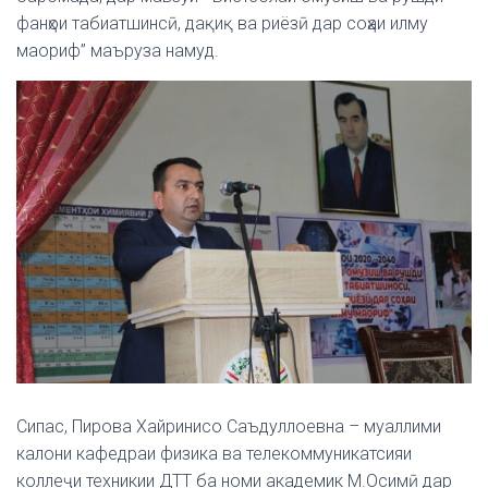
фанҳои табиатшинсӣ, дақиқ ва риёзӣ дар соҳаи илму
маориф” маъруза намуд.
Сипас, Пирова Хайринисо Саъдуллоевна – муаллими
калони кафедраи физика ва телекоммуникатсияи
коллеҷи техникии ДТТ ба номи академик М.Осимӣ дар