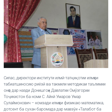
Сипас, директори институти илмӣ-татқиқотии илмҳои
табиатшиносию риёзӣ ва такмили методикаи таълимии
онҳо дар назди Донишгоҳи Давлатии Омӯзгории
Тоҷикистон ба номи С. Айнӣ Умаров Умар
Сулаймонович – номзади илмҳои физикаю математика,
дотсент ба сухан баромада дар мавзӯи «Талабот ба