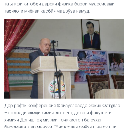
таълифи китобҳои дарсии физика барои муассисаҳои
таҳсилоти миёнаи касбӣ» маърӯза намуд.
Дар рафти конференсия Файзуллозода Эркин Фатҳулло
– номзади илмҳои химия, дотсент, декани факултети
химияи Донишгоҳи миллии Тоҷикистон ба сухан
баромада, дар мавзуи “Бистсолаи омӯзиш ва рушди