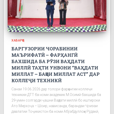
ХАБАРҲО
БАРГУЗОРИИ ЧОРАБИНИИ
МАЪРИФАТӢ – ФАРҲАНГӢ
БАХШИДА БА РӮЗИ ВАҲДАТИ
МИЛЛӢ ТАҲТИ УНВОНИ “ВАҲДАТИ
МИЛЛАТ – БАҚОИ МИЛЛАТ АСТ” ДАР
КОЛЛЕҶИ ТЕХНИКӢ
Санаи 19.06.2026 дар толори фарҳангии коллеҷи
техникии ДТТ ба номи академик М.Осимӣ бахшида ба
29-умин солгарди ҷашни Ваҳдати миллӣ бо иштироки
Ато Мирхоҷа – Шоир, нависанда, барандаи Ҷоизаи
давлатии Тоҷикистон ба номи Абӯабдуллоҳи Рӯдакӣ,