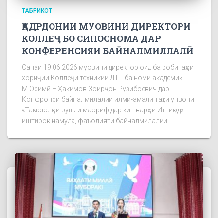
ТАБРИКОТ
ҚАДРДОНИИ МУОВИНИ ДИРЕКТОРИ
КОЛЛЕҶ БО СИПОСНОМА ДАР
КОНФЕРЕНСИЯИ БАЙНАЛМИЛЛАЛӢ
Санаи 19.06.2026 муовини директор оид ба робитаҳои
хориҷии Коллеҷи техникии ДТТ ба номи академик
М.Осимӣ – Ҳакимов Зоирҷон Рузибоевич дар
Конфронси байналмилалии илмӣ-амалӣ таҳти унвони
«Тамоюлҳои рушди маориф дар кишварҳои Иттиҳод»
иштирок намуда, фаъолияти байналмилалии