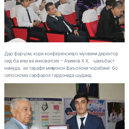
Дар фарҷом, кори конференсияро муовини директор
оид ба илм ва инноватсия – Азимов Х.Ҳ. ҷамъбаст
намуда, аз тарафи меҳмонон фаъолони чорабинӣ бо
сипоснома сарфароз гардонида шуданд.