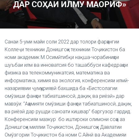
ДАР СОҲАИ ИЛМУ МАОРИФ»
Санаи 5-уми майи соли 2022 дар толори фарҳангии
Коллеҷи техникии Донишгоҳи техникии Тоҷикистон ба
номи академик М.Осимӣтибқи нақша-чорабиниҳои
шуъбаи илм ва инноватсия бо ташаббуси кафедраҳои
физика ва телекоммуникатсия, математика ва
информатика, химия ва экология, конференсияи илмӣ-
назариявии ҷумҳуриявӣ бахшида ба «Бистсолагии
омӯзиши фанҳои табиатшиносӣ, дақиқ ва риёзӣ» дар
мавзӯи: “Аҳамияти омӯзиши фанҳои табиатшиносӣ, дақиқ
ва риёзӣ дар рушди саноати кишвар” баргузор гардид.
Конференсияи мазкур бо иштироки олимони соҳа аз
Донишгоҳи миллии Тоҷикистон, Донишгоҳи Давлатии
Омӯзгории Тоҷикистон ба номи С.Айнӣ ва Академияи