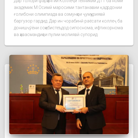
Дар толори фарҳангии Коллеҷи техникии ДТТ ба номи
академик М.Осимӣ маросими тантанавии қадрдонии
ғолибони олимпиада ва озмунҳои ҷумҳуриявӣ
баргузор гардид. Дар ин чорабинӣ раёсати коллеҷ ба
донишҷӯёни соҳибистеъдод сипоснома, ифтихорнома
ва ҳавасмандиҳои пулии молиявӣ супорид.