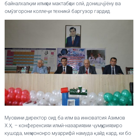
байналхалқии илмҳои мактабҳои олӣ, донишҷӯёну ва
омӯзгорони коллеҷи техникӣ баргузор гардид.
Муовини директор оид ба илм ва инноватсия Азимов
Х.Ҳ. – конференсияи илмӣ-назариявии ҷумҳуриявиро
кушода, меҳмононро муаррифӣ намуда қайд кард, ки бо