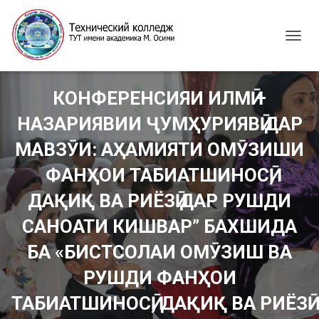
T
O
G
G
КОНФЕРЕНСИЯИ ИЛМӢ –
L
E
НАЗАРИЯВИИ ҶУМҲУРИЯВӢ ДАР
N
A
МАВЗӮИ: АҲАМИЯТИ ОМӮЗИШИ
V
I
ФАНҲОИ ТАБИАТШИНОСӢ,
G
ДАҚИҚ ВА РИЁЗӢ ДАР РУШДИ
A
T
САНОАТИ КИШВАР” БАХШИДА
I
O
БА «БИСТСОЛАИ ОМӮЗИШ ВА
N
РУШДИ ФАНҲОИ
ТАБИАТШИНОСӢ, ДАҚИҚ ВА РИЁЗӢ