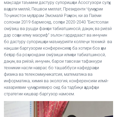
мақсади таъмини дастуру супоришҳои Асосгузори сулҳу
ваҳдати миллӣ, Пешвои миллат, Президенти Ҷумҳурии
Тоҷикистон муҳтарам Эмомалӣ Раҳмон, ки аз Паёми
солонаи 2019 бармеояд, солҳои 2020-2040 “Бистсолаи
омӯзиш ва рушди фанҳои табиатшиносӣ, дақиқ ва риёзӣ
дар соҳаи илму маориф” эълон гардидааст ва инчунин
бо дастуру супоришҳои маъмурияти коллеҷи техникӣ ва
нақшаи баргузории конференсияҳо ба хотири боз ҳам
беҳтар ба роҳ мондани омӯзиши илмҳои табиатшиносӣ,
дақиқ ва риёзӣ, инчунин, барои тавсеаи тафаккури
техникии насли наврас бо ташаббуси кафедраҳои
физика ва телекоммуникатсия, математика ва
информатика, химия ва экология, конференсияи илмӣ-
назариявии ҷумҳуриявиро оид ба тадбиқи ҳадафҳои
стратегии кишвар баргузор намоем.