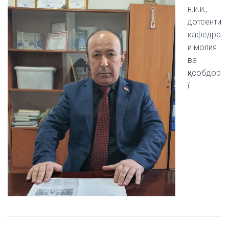
н.и.и.,
дотсенти
кафедра
и молия
ва
ҳисобдор
ї