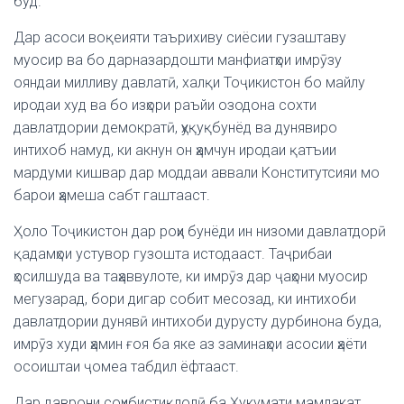
буд.
Дар асоси воқеияти таърихиву сиёсии гузаштаву
муосир ва бо дарназардошти манфиатҳои имрӯзу
ояндаи милливу давлатӣ, халқи Тоҷикистон бо майлу
иродаи худ ва бо изҳори раъйи озодона сохти
давлатдории демократӣ, ҳуқуқбунёд ва дунявиро
интихоб намуд, ки акнун он ҳамчун иродаи қатъии
мардуми кишвар дар моддаи аввали Конститутсияи мо
барои ҳамеша сабт гаштааст.
Ҳоло Тоҷикистон дар роҳи бунёди ин низоми давлатдорӣ
қадамҳои устувор гузошта истодааст. Таҷрибаи
ҳосилшуда ва таҳаввулоте, ки имрӯз дар ҷаҳони муосир
мегузарад, бори дигар собит месозад, ки интихоби
давлатдории дунявӣ интихоби дурусту дурбинона буда,
имрӯз худи ҳамин ғоя ба яке аз заминаҳои асосии ҳаёти
осоиштаи ҷомеа табдил ёфтааст.
Дар даврони соҳибистиқлолӣ ба Ҳукумати мамлакат