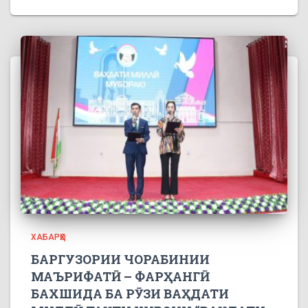
ХАБАРҲО
БАРГУЗОРИИ ЧОРАБИНИИ
МАЪРИФАТӢ – ФАРҲАНГӢ
БАХШИДА БА РӮЗИ ВАҲДАТИ