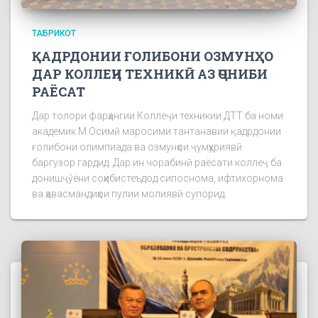
ТАБРИКОТ
ҚАДРДОНИИ ҒОЛИБОНИ ОЗМУНҲО
ДАР КОЛЛЕҶИ ТЕХНИКӢ АЗ ҶОНИБИ
РАЁСАТ
Дар толори фарҳангии Коллеҷи техникии ДТТ ба номи
академик М.Осимӣ маросими тантанавии қадрдонии
ғолибони олимпиада ва озмунҳои ҷумҳуриявӣ
баргузор гардид. Дар ин чорабинӣ раёсати коллеҷ ба
донишҷӯёни соҳибистеъдод сипоснома, ифтихорнома
ва ҳавасмандиҳои пулии молиявӣ супорид.