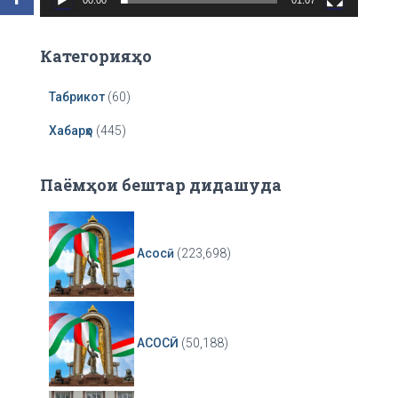
y
e
r
Категорияҳо
Табрикот
(60)
Хабарҳо
(445)
Паёмҳои бештар дидашуда
Асосӣ
(223,698)
АСОСӢ
(50,188)