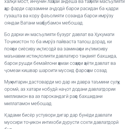
халқи мост, инчунин лаҳзаи андеша ва таҳлили масъулияти
ҳар фарди сарзамини аҷдодӣ барои расидан ба қадри
гузашта ва кору фаъолияти созанда барои имрӯзу
ояндаи Ватани маҳбубамон мебошад.
Бо дарки ин масъулияти бузург давлат ва Ҳукумати
Тоҷикистон то ба имрӯз пайваста талош дорад, ки
пояҳои сиёсиву иқтисодӣ ва заминаҳои иҷтимоиву
маънавии истиқлолияти давлатиро тақвият бахшида,
барои рушди бемайлони ҳамаи соҳаҳои ҳаёти давлат ва
ҷомеаи кишвар шароити мусоид фароҳам созад.
Муҳимтарин дастоварди мо дар ин давра таъмини сулҳу
оромӣ, аз хатари нобудӣ наҷот додани давлатдории
миллиамон ва аз парокандагӣ раҳо бахшидани
миллатамон мебошад.
Қадами бисёр устувори дигар дар бунёди давлати
муосири тоҷикон интихоби дурусти сохти давлатдорӣ