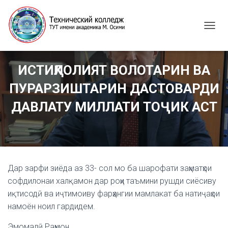
T
O
G
G
ИСТИҚЛОЛИЯТ ВОЛОТАРИН ВА
L
E
ПУРАРЗИШТАРИН ДАСТОВАРДИ
N
A
ДАВЛАТУ МИЛЛАТИ ТОҶИК АСТ
V
I
G
A
T
I
Дар зарфи зиёда аз 33- сол мо ба шарофати заҳматҳои
O
N
софдилонаи халқамон дар роҳи таъмини рушди сиёсиву
иқтисодӣ ва иҷтимоиву фарҳангии мамлакат ба натиҷаҳои
намоён ноил гардидем.
Эмомалӣ Раҳмон