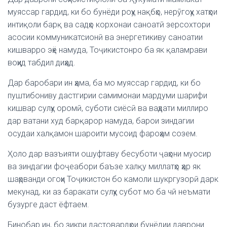
муяссар гардид, ки бо бунёди роҳу нақбҳо, нерӯгоҳу хатҳои
интиқоли барқ ва садҳо корхонаи саноатӣ зерсохтори
асосии коммуникатсионӣ ва энергетикиву саноатии
кишварро эҳё намуда, Тоҷикистонро ба як қаламрави
воҳид табдил диҳад.
Дар баробари ин ҳама, ба мо муяссар гардид, ки бо
пуштибониву дастгирии самимонаи мардуми шарифи
кишвар сулҳу оромӣ, суботи сиёсӣ ва ваҳдати миллиро
дар ватани худ барқарор намуда, барои зиндагии
осудаи халқамон шароити мусоид фароҳам созем.
Ҳоло дар вазъияти ошуфтаву бесуботи ҷаҳони муосир
ва зиндагии фоҷеабори баъзе халқу миллатҳо ҳар як
шаҳрванди огоҳи Тоҷикистон бо камоли шукргузорӣ дарк
мекунад, ки аз баракати сулҳу субот мо ба чӣ неъмати
бузурге даст ёфтаем.
Бинобар ин, бо зикри дастовардҳои бунёдии даврони