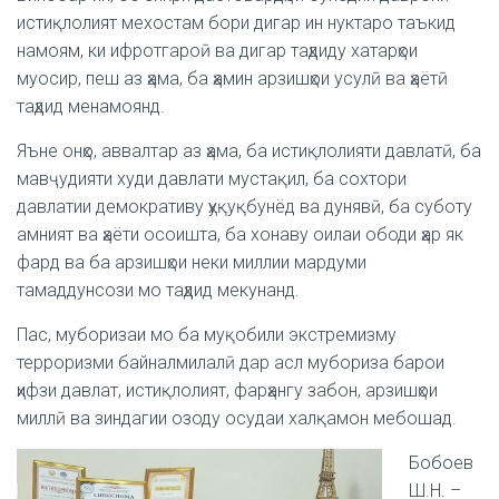
истиқлолият мехостам бори дигар ин нуктаро таъкид
намоям, ки ифротгароӣ ва дигар таҳдиду хатарҳои
муосир, пеш аз ҳама, ба ҳамин арзишҳои усулӣ ва ҳаётӣ
таҳдид менамоянд.
Яъне онҳо, аввалтар аз ҳама, ба истиқлолияти давлатӣ, ба
мавҷудияти худи давлати мустақил, ба сохтори
давлатии демокративу ҳуқуқбунёд ва дунявӣ, ба суботу
амният ва ҳаёти осоишта, ба хонаву оилаи ободи ҳар як
фард ва ба арзишҳои неки миллии мардуми
тамаддунсози мо таҳдид мекунанд.
Пас, муборизаи мо ба муқобили экстремизму
терроризми байналмилалӣ дар асл мубориза барои
ҳифзи давлат, истиқлолият, фарҳангу забон, арзишҳои
миллӣ ва зиндагии озоду осудаи халқамон мебошад.
Бобоев
Ш.Н. –