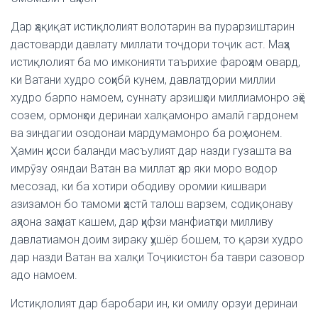
Дар ҳақиқат истиқлолият волотарин ва пурарзиштарин
дастоварди давлату миллати тоҷдори тоҷик аст. Маҳз
истиқлолият ба мо имконияти таърихие фароҳам овард,
ки Ватани худро соҳибӣ кунем, давлатдории миллии
худро барпо намоем, суннату арзишҳои миллиамонро эҳё
созем, ормонҳои деринаи халқамонро амалӣ гардонем
ва зиндагии озодонаи мардумамонро ба роҳ монем.
Ҳамин ҳисси баланди масъулият дар назди гузашта ва
имрӯзу ояндаи Ватан ва миллат ҳар яки моро водор
месозад, ки ба хотири ободиву оромии кишвари
азизамон бо тамоми ҳастӣ талош варзем, содиқонаву
аҳлона заҳмат кашем, дар ҳифзи манфиатҳои милливу
давлатиамон доим зираку ҳушёр бошем, то қарзи худро
дар назди Ватан ва халқи Тоҷикистон ба таври сазовор
адо намоем.
Истиқлолият дар баробари ин, ки омилу орзуи деринаи