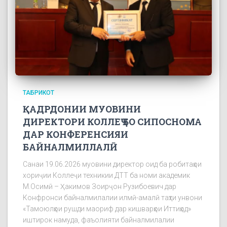
ТАБРИКОТ
ҚАДРДОНИИ МУОВИНИ
ДИРЕКТОРИ КОЛЛЕҶ БО СИПОСНОМА
ДАР КОНФЕРЕНСИЯИ
БАЙНАЛМИЛЛАЛӢ
Санаи 19.06.2026 муовини директор оид ба робитаҳои
хориҷии Коллеҷи техникии ДТТ ба номи академик
М.Осимӣ – Ҳакимов Зоирҷон Рузибоевич дар
Конфронси байналмилалии илмӣ-амалӣ таҳти унвони
«Тамоюлҳои рушди маориф дар кишварҳои Иттиҳод»
иштирок намуда, фаъолияти байналмилалии