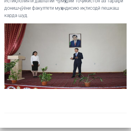
Истиқлолияти давлатии Ҷумҳурии Тоҷикистон аз тарафи
донишҷӯёни факултети муҳандисию иқтисодӣ пешкаш
карда шуд.