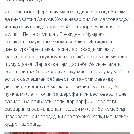
Дар рафти конференсия муовини директор оид ба илм
ва инноватсия Азимов Холиқназар оид ба дастовардҳои
истиқлолият қайд намуд, ки Асосгузори сулҳу ваҳдати
миллӣ – Пешвои миллат, Президенти Ҷумҳурии
Тоҷикистон муҳтарам Эмомалӣ Раҳмон Истиқлоли
давлатиро “арзишмандтарин дастоварди миллати
фарҳангсолор ва куҳанбунёди тоҷик” дар замони муосир
шумурдаанд. Дар ҳақиқат ҳам, дастёбӣ ба ин неъмати
волотарин, ки барои ҳар як халқу миллат азизу муътабар
аст, як сарчашмаи бебаҳоест, ки тамоми равандҳои
дигари ҳаёти давлату миллатҳоро муайян месозад. Аз
ҷумла, миллати тоҷик ба шарофати ин дастовард, яъне
расидан ба соҳибистиқлолӣ, дар зарфи 31 сол таҳти
сарварии хирадмандонаи Пешвои миллат ба комёбиҳои
назаррасе ноил гардид, ки дар таърихи халқи мо назири
худро надоранд.