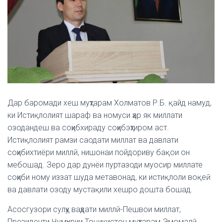
Дар баромади хеш муҳтарам Холматов Р.Б. қайд намуд,
ки Истиқлолият шараф ва номуси ҳар як миллати
озодандеш ва соҳибхираду соҳибэҳтиром аст.
Истиқлолият рамзи саодати миллат ва давлати
соҳибихтиёри миллӣ, нишонаи пойдориву бақои он
мебошад. Зеро дар дунёи пуртазоди муосир миллате
соҳиби ному иззат шуда метавонад, ки истиқлоли воқеӣ
ва давлати озоду мустақили хешро дошта бошад.
Асосгузори сулҳу ваҳдати миллӣ-Пешвои миллат,
Президенти Ҷумҳурии Тоҷикистон муҳтарам Эмомалӣ