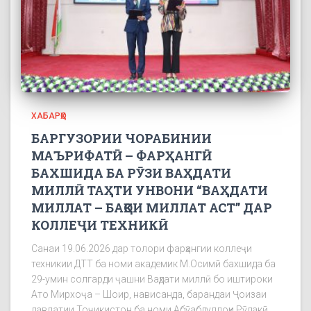
ХАБАРҲО
БАРГУЗОРИИ ЧОРАБИНИИ
МАЪРИФАТӢ – ФАРҲАНГӢ
БАХШИДА БА РӮЗИ ВАҲДАТИ
МИЛЛӢ ТАҲТИ УНВОНИ “ВАҲДАТИ
МИЛЛАТ – БАҚОИ МИЛЛАТ АСТ” ДАР
КОЛЛЕҶИ ТЕХНИКӢ
Санаи 19.06.2026 дар толори фарҳангии коллеҷи
техникии ДТТ ба номи академик М.Осимӣ бахшида ба
29-умин солгарди ҷашни Ваҳдати миллӣ бо иштироки
Ато Мирхоҷа – Шоир, нависанда, барандаи Ҷоизаи
давлатии Тоҷикистон ба номи Абӯабдуллоҳи Рӯдакӣ,