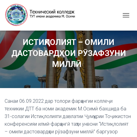
T
O
G
G
ИСТИҚЛОЛИЯТ – ОМИЛИ
L
E
ДАСТОВАРДҲОИ РӮЗАФЗУНИ
N
A
МИЛЛӢ
V
I
G
A
T
I
Санаи 06.09.2022 дар толори фарҳангии коллеҷи
O
N
техникии ДТТ ба номи академик М.Осимӣ бахшида ба
31-солагии Истиқлолияти давлатии Ҷумҳурии Тоҷикистон
конференсияи илмӣ-фарҳангӣ таҳти унвони “Истиқлолият
– омили дастовардҳои рӯзафзуни миллӣ” баргузор