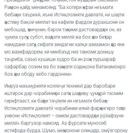
Раҳмон қайд менамоянд: “Ба хотири ҳифзи неъмати
бебаҳои таърихӣ, яъне Истиқлолияти давлатӣ, ки шарти
ҳастиву бақои миллат ва кафили фардои дурахшони он
мебошад, ҳамчунин, барои таҳкими дастовардҳои он, аз
ҷумла сулҳу субот, ваҳдати миллӣ ва боз ҳам беҳтар
намудани сатҳу сифати зиндагии халқи азизамон ҳар яки
мо вазифадорем, ки минбаъд низ тамоми донишу
таҷриба, саъю кушиши худро ба ин роҳи пуршараф
сафарбар созем ва бо заҳмати содиқона Ватанамонро
боз ҳам ободу зебо гардонем».
Имрӯз маъмурияти коллеҷи техникӣ дар баробари
иштирок дар чорабиниҳои сатҳи шаҳриву ҷумҳурӣ тасмим
гирифтааст, ки баҳри таҷлили ин неъмати бебаҳо-
Истиқлолияти давлатӣ чорабинии илмӣ-фарҳангиро таҳти
унвони «Истиқлолият – омили дастовардҳои рӯзафзуни
миллӣ» баргузор намояд. Аз фурсати муносиб
истифода бурда, Шумо, меҳмонони олиқадр, омӯзгорону