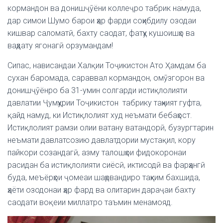
кормандон ва донишҷӯёни коллеҷро табрик намуда,
дар симои Шумо барои ҳар фарди соҳибдилу озодаи
кишвар саломатӣ, бахту саодат, фатҳу кушоишҳо ва
ваҳдату ягонагӣ орзумандам!
Сипас, нависандаи Халқии Тоҷикистон Ато Ҳамдам ба
сухан баромада, сараввал кормандон, омӯзгорон ва
донишҷӯёнро ба 31-умин солгарди истиқлолияти
давлатии Ҷумҳурии Тоҷикистон табрику таҳният гуфта,
қайд намуд, ки Истиқлолият худ неъмати бебаҳост.
Истиқлолият рамзи олии ватану ватандорӣ, бузургтарин
неъмати давлатсозию давлатдории мустақил, кору
пайкори созандагӣ, азму талошҳои фидокоронаи
расидан ба истиқлолияти сиёсӣ, иктисодӣ ва фарҳангӣ
буда, меъёрҳои ҷомеаи шаҳрвандиро таҳким бахшида,
ҳаёти озодонаи ҳар фард ва олитарин дараҷаи бахту
саодати воқеии миллатро таъмин менамояд.