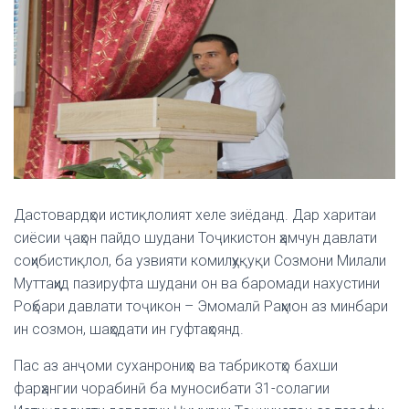
Дастовардҳои истиқлолият хеле зиёданд. Дар харитаи
сиёсии ҷаҳон пайдо шудани Тоҷикистон ҳамчун давлати
соҳибистиқлол, ба узвияти комилҳуқуқи Созмони Милали
Муттаҳид пазируфта шудани он ва баромади нахустини
Роҳбари давлати тоҷикон – Эмомалӣ Раҳмон аз минбари
ин созмон, шаҳодати ин гуфтаҳоянд.
Пас аз анҷоми суханрониҳо ва табрикотҳо бахши
фарҳангии чорабинӣ ба муносибати 31-солагии