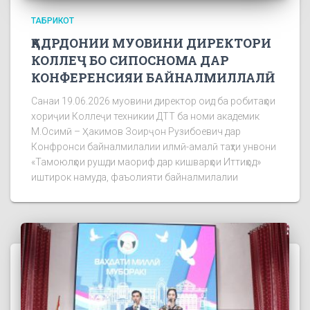
ТАБРИКОТ
ҚАДРДОНИИ МУОВИНИ ДИРЕКТОРИ
КОЛЛЕҶ БО СИПОСНОМА ДАР
КОНФЕРЕНСИЯИ БАЙНАЛМИЛЛАЛӢ
Санаи 19.06.2026 муовини директор оид ба робитаҳои
хориҷии Коллеҷи техникии ДТТ ба номи академик
М.Осимӣ – Ҳакимов Зоирҷон Рузибоевич дар
Конфронси байналмилалии илмӣ-амалӣ таҳти унвони
«Тамоюлҳои рушди маориф дар кишварҳои Иттиҳод»
иштирок намуда, фаъолияти байналмилалии