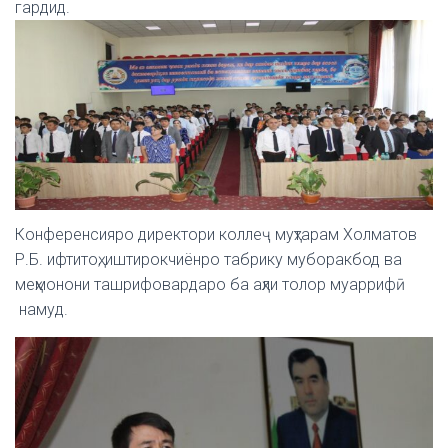
гардид.
Конференсияро директори коллеҷ муҳтарам Холматов
Р.Б. ифтитоҳ, иштирокчиёнро табрику муборакбод ва
меҳмонони ташрифовардаро ба аҳли толор муаррифӣ
намуд.