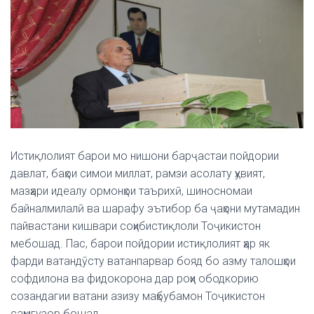
Истиқлолият барои мо нишони барҷастаи пойдории
давлат, баҳои симои миллат, рамзи асолату ҳувият,
мазҳари идеалу ормонҳои таърихӣ, шиносномаи
байналмилалӣ ва шарафу эътибор ба ҷаҳони мутамадин
пайвастани кишвари соҳибистиқлоли Тоҷикистон
мебошад. Пас, барои пойдории истиқлолият ҳар як
фарди ватандӯсту ватанпарвар бояд бо азму талошҳои
софдилона ва фидокорона дар роҳи ободкорию
созандагии ватани азизу маҳбубамон Тоҷикистон
саҳмгузор бошад.