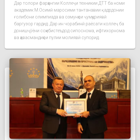
Дар толори фарҳангии Коллеҷи техникии ДТТ ба номи
академик М.Осимӣ маросими тантанавии қадрдонии
ғолибони олимпиада ва озмунҳои ҷумҳуриявӣ
баргузор гардид. Дар ин чорабинӣ раёсати коллеҷ ба
донишҷӯёни соҳибистеъдод сипоснома, ифтихорнома
ва ҳавасмандиҳои пулии молиявӣ супорид.