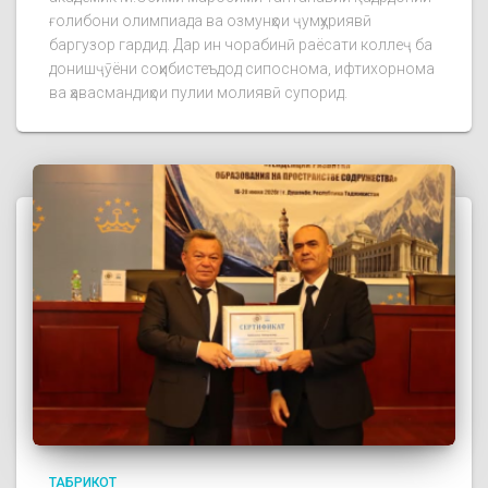
ғолибони олимпиада ва озмунҳои ҷумҳуриявӣ
баргузор гардид. Дар ин чорабинӣ раёсати коллеҷ ба
донишҷӯёни соҳибистеъдод сипоснома, ифтихорнома
ва ҳавасмандиҳои пулии молиявӣ супорид.
ТАБРИКОТ