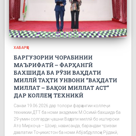
ХАБАРҲО
БАРГУЗОРИИ ЧОРАБИНИИ
МАЪРИФАТӢ – ФАРҲАНГӢ
БАХШИДА БА РӮЗИ ВАҲДАТИ
МИЛЛӢ ТАҲТИ УНВОНИ “ВАҲДАТИ
МИЛЛАТ – БАҚОИ МИЛЛАТ АСТ”
ДАР КОЛЛЕҶИ ТЕХНИКӢ
Санаи 19.06.2026 дар толори фарҳангии коллеҷи
техникии ДТТ ба номи академик М.Осимӣ бахшида ба
29-умин солгарди ҷашни Ваҳдати миллӣ бо иштироки
Ато Мирхоҷа – Шоир, нависанда, барандаи Ҷоизаи
давлатии Тоҷикистон ба номи Абӯабдуллоҳи Рӯдакӣ,