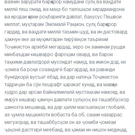
вазнин зарурати барқарор намудани сулҳ ва ваҳдати
миллӣ пеш омад, ва маҳз бо талошҳои хирадмандона
ва иродаи қавии роҳбарияти давлат, бахусус Пешвои
миллат, муҳтарам Эмомалӣ Раҳмон, сулҳ барқарор
гардид, ва ваҳдати миллӣ таъмин шуд, ва ин дастовард
ҳамчун яке аз муҳимтарин пирӯзиҳои таърихии
Тоҷикистон арзёбӣ мегардад, зеро он заминаи рушди
минбаъдаи кишварро фароҳам овард, ва барои
таҳкими давлатдорӣ мусоидат намуд, ва имкон дод, ки
ҷомеа ба роҳи созандагӣ баргардад, ва раванди
бунёдкорӣ вусъат ёбад, ва дар натиҷа Тоҷикистон
тадриҷан ба сӯи пешрафт ҳаракат кунад, ва мавқеи
худро дар арсаи байналмилалӣ мустаҳкам намояд, ва
имрӯз кишвар ҳамчун давлати сулҳхоҳ ва ташаббускор
шинохта мешавад, ва дар ҳалли масъалаҳои глобалӣ,
аз ҷумла мушкилоти вобаста ба об, саҳми назаррас
мегузорад, ва ташаббусҳои он аз ҷониби ҷомеаи
ҷаҳонӣ дастгирӣ меёбанд, ва ҳамаи ин нишон медиҳад,