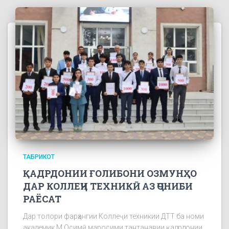
ТАБРИКОТ
ҚАДРДОНИИ ҒОЛИБОНИ ОЗМУНҲО
ДАР КОЛЛЕҶИ ТЕХНИКӢ АЗ ҶОНИБИ
РАЁСАТ
Дар толори фарҳангии Коллеҷи техникии ДТТ ба номи
академик М.Осимӣ маросими тантанавии қадрдонии