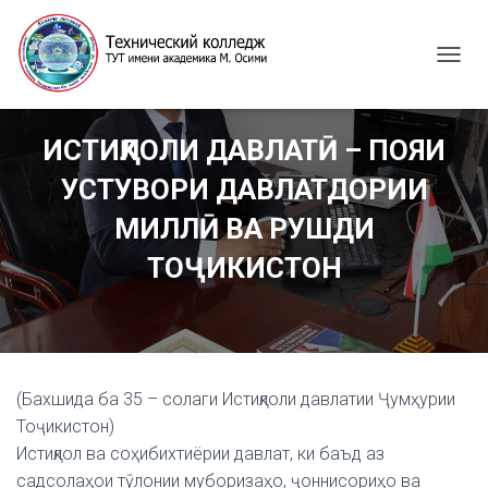
T
O
G
G
ИСТИҚЛОЛИ ДАВЛАТӢ – ПОЯИ
L
E
УСТУВОРИ ДАВЛАТДОРИИ
N
A
МИЛЛӢ ВА РУШДИ
V
I
ТОҶИКИСТОН
G
A
T
I
O
N
(Бахшида ба 35 – солаги Истиқлоли давлатии Ҷумҳурии
Тоҷикистон)
Истиқлол ва соҳибихтиёрии давлат, ки баъд аз
садсолаҳои тӯлонии муборизаҳо, ҷоннисориҳо ва