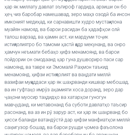
ҳар як миллату давлат эътироф гардида, арзиши он бо
ҳеҷ чиз баробар намешавад, зеро маҳз озодӣ ба инсон
имконият медиҳад, ки сарнавишти худро мустақилона
муайян намояд, ва барои расидан ба ҳадафҳои олӣ
талош варзад, ва ҳамин аст, ки мардуми тоҷик
истиқлолиятро бо тамоми ҳастӣ қадр мекунанд, ва онро
ҳамчун неъмати бебаҳо ҳифз менамоянд, ва барои
пойдории он омодаанд ҳар гуна душвориро паси сар
намоянд, ва тавре ки Эмомалӣ Раҳмон таъкид
менамоянд, ҳифзи истиқлолият ва ваҳдати миллӣ
вазифаи муқаддаси ҳар як шаҳрванди кишвар мебошад,
ва ин гуфтаҳо имрӯз аҳамияти хоса доранд, зеро дар
ҷаҳони муосир таҳдидҳо ва хатарҳои гуногун
мавҷуданд, ки метавонанд ба суботи давлатҳо таъсир
расонанд, ва аз ин рӯ зарур аст, ки ҳар як шаҳрванд бо
ҳисси баланди ватандӯстӣ дар ҳифзи манфиатҳои миллӣ
саҳмгузор бошад, ва барои рушди ҷомеа фаъолона
иштирок намояд, ва дар баробари ин ба арзишҳои