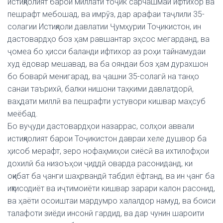
истиқлолият барои миллати тоҷик сарчашмаи ифтихор ва
пешрафт мебошад, ва имрӯз, дар арафаи таҷлили 35-
солагии Истиқлоли давлатии Ҷумҳурии Тоҷикистон, ин
дастовардҳо боз ҳам равшантар эҳсос мегарданд, ва
ҷомеа бо ҳисси баланди ифтихор аз роҳи тайнамудаи
худ ёдовар мешавад, ва ба ояндаи боз ҳам дурахшон
бо боварӣ менигарад, ва ҷашни 35-солагӣ на танҳо
санаи таърихӣ, балки нишони таҳкими давлатдорӣ,
ваҳдати миллӣ ва пешрафти устувори кишвар маҳсуб
меёбад.
Бо вуҷуди дастовардҳои назаррас, солҳои аввали
истиқлолият барои Тоҷикистон давраи хеле душвор ба
ҳисоб мерафт, зеро нофаҳмиҳои сиёсӣ ва ихтилофҳои
дохилӣ ба низоъҳои ҷиддӣ оварда расониданд, ки
оқибат ба ҷанги шаҳрвандӣ табдил ёфтанд, ва ин ҷанг ба
иқтисодиёт ва иҷтимоиёти кишвар зарари калон расонид,
ва ҳаёти осоиштаи мардумро халалдор намуд, ва боиси
талафоти зиёди инсонӣ гардид, ва дар чунин шароити