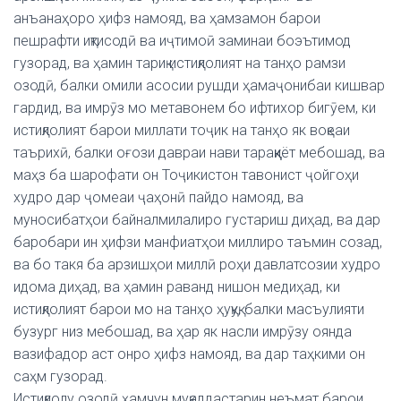
анъанаҳоро ҳифз намояд, ва ҳамзамон барои
пешрафти иқтисодӣ ва иҷтимоӣ заминаи боэътимод
гузорад, ва ҳамин тариқ истиқлолият на танҳо рамзи
озодӣ, балки омили асосии рушди ҳамаҷонибаи кишвар
гардид, ва имрӯз мо метавонем бо ифтихор бигӯем, ки
истиқлолият барои миллати тоҷик на танҳо як воқеаи
таърихӣ, балки оғози давраи нави тараққиёт мебошад, ва
маҳз ба шарофати он Тоҷикистон тавонист ҷойгоҳи
худро дар ҷомеаи ҷаҳонӣ пайдо намояд, ва
муносибатҳои байналмилалиро густариш диҳад, ва дар
баробари ин ҳифзи манфиатҳои миллиро таъмин созад,
ва бо такя ба арзишҳои миллӣ роҳи давлатсозии худро
идома диҳад, ва ҳамин раванд нишон медиҳад, ки
истиқлолият барои мо на танҳо ҳуқуқ, балки масъулияти
бузург низ мебошад, ва ҳар як насли имрӯзу оянда
вазифадор аст онро ҳифз намояд, ва дар таҳкими он
саҳм гузорад.
Истиқлолу озодӣ ҳамчун муқаддастарин неъмат барои