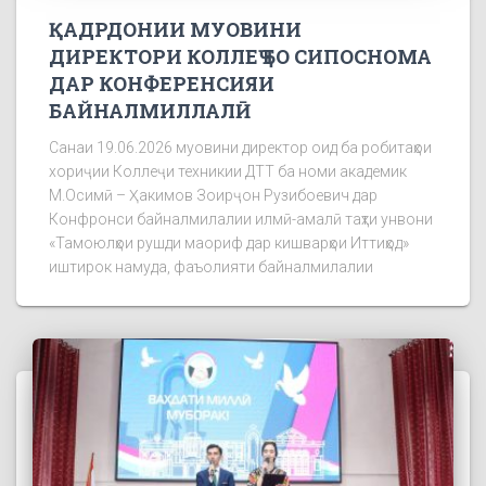
ҚАДРДОНИИ МУОВИНИ
ДИРЕКТОРИ КОЛЛЕҶ БО СИПОСНОМА
ДАР КОНФЕРЕНСИЯИ
БАЙНАЛМИЛЛАЛӢ
Санаи 19.06.2026 муовини директор оид ба робитаҳои
хориҷии Коллеҷи техникии ДТТ ба номи академик
М.Осимӣ – Ҳакимов Зоирҷон Рузибоевич дар
Конфронси байналмилалии илмӣ-амалӣ таҳти унвони
«Тамоюлҳои рушди маориф дар кишварҳои Иттиҳод»
иштирок намуда, фаъолияти байналмилалии