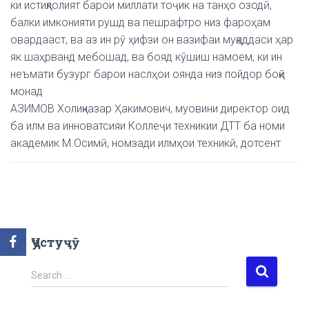
ки истиқлолият барои миллати тоҷик на танҳо озодӣ,
балки имконияти рушд ва пешрафтро низ фароҳам
овардааст, ва аз ин рӯ ҳифзи он вазифаи муқаддаси ҳар
як шаҳрванд мебошад, ва бояд кӯшиш намоем, ки ин
неъмати бузург барои наслҳои оянда низ пойдор боқӣ
монад
АЗИМОВ Холиқназар Ҳакимович, муовини директор оид
ба илм ва инноватсияи Коллеҷи техникии ДТТ ба номи
академик М.Осимӣ, номзади илмҳои техникӣ, дотсент
Ҷустуҷӯ
S
Search …
e
a