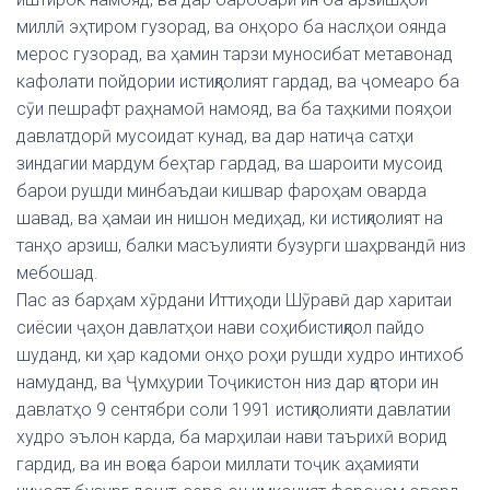
миллӣ эҳтиром гузорад, ва онҳоро ба наслҳои оянда
мерос гузорад, ва ҳамин тарзи муносибат метавонад
кафолати пойдории истиқлолият гардад, ва ҷомеаро ба
сӯи пешрафт раҳнамоӣ намояд, ва ба таҳкими пояҳои
давлатдорӣ мусоидат кунад, ва дар натиҷа сатҳи
зиндагии мардум беҳтар гардад, ва шароити мусоид
барои рушди минбаъдаи кишвар фароҳам оварда
шавад, ва ҳамаи ин нишон медиҳад, ки истиқлолият на
танҳо арзиш, балки масъулияти бузурги шаҳрвандӣ низ
мебошад.
Пас аз барҳам хӯрдани Иттиҳоди Шӯравӣ дар харитаи
сиёсии ҷаҳон давлатҳои нави соҳибистиқлол пайдо
шуданд, ки ҳар кадоми онҳо роҳи рушди худро интихоб
намуданд, ва Ҷумҳурии Тоҷикистон низ дар қатори ин
давлатҳо 9 сентябри соли 1991 истиқлолияти давлатии
худро эълон карда, ба марҳилаи нави таърихӣ ворид
гардид, ва ин воқеа барои миллати тоҷик аҳамияти