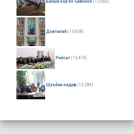
Бахши кор бо ҷавонон
(13,666)
Довталаб
(13,608)
Раёсат
(13,474)
Шуъбаи кадрҳо
(13,284)