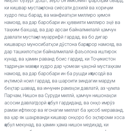
ниҳоят бузург дошт, зеро он имконият фароҳам овард,
ки кишвар мустақилона сиёсати дохилӣ ва хориҷии
худро пеш барад, ва манфиатҳои миллиро ҳимоя
намояд, ва дар баробари ин ҳуввияти миллиро эҳё ва
таҳким бахшад, ва дар арсаи байналмилалӣ ҳамчун
давлати мустақил муаррифӣ гардад, ва бо дигар
кишварҳо муносибатҳои дӯстона барқарор намояд, ва
дар ташкилотҳои байналмилалӣ фаъолона иштирок
кунад, ва ҳамин раванд боис гардид, ки Тоҷикистон
тадриҷан мавқеи худро дар ҷомеаи ҷаҳонӣ мустаҳкам
намояд, ва дар баробари ин ба рушди иқтисодӣ ва
иҷтимоӣ ноил гардад, ва шароити зиндагии мардум
беҳтар шавад, ва инчунин рамзҳои давлатӣ, аз ҷумла
Парчам, Нишон ва Суруди миллӣ, ҳамчун нишонаҳои
асосии давлатдорӣ қабул гардиданд, ва онҳо имрӯз
рамзи ифтихор ва ягонагии миллат ба ҳисоб мераванд,
ва ҳар як шаҳрванди кишвар онҳоро бо эҳтироми хоса
қабул мекунад, ва ҳамин ҳама нишон медиҳад, ки