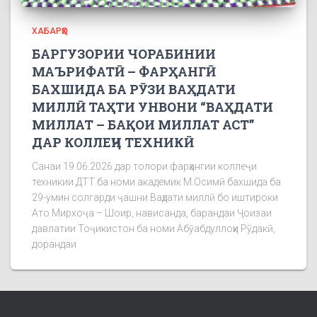
ХАБАРҲО
БАРГУЗОРИИ ЧОРАБИНИИ
МАЪРИФАТӢ – ФАРҲАНГӢ
БАХШИДА БА РӮЗИ ВАҲДАТИ
МИЛЛӢ ТАҲТИ УНВОНИ “ВАҲДАТИ
МИЛЛАТ – БАҚОИ МИЛЛАТ АСТ”
ДАР КОЛЛЕҶИ ТЕХНИКӢ
Санаи 19.06.2026 дар толори фарҳангии коллеҷи
техникии ДТТ ба номи академик М.Осимӣ бахшида ба
29-умин солгарди ҷашни Ваҳдати миллӣ бо иштироки
Ато Мирхоҷа – Шоир, нависанда, барандаи Ҷоизаи
давлатии Тоҷикистон ба номи Абӯабдуллоҳи Рӯдакӣ,
дорандаи