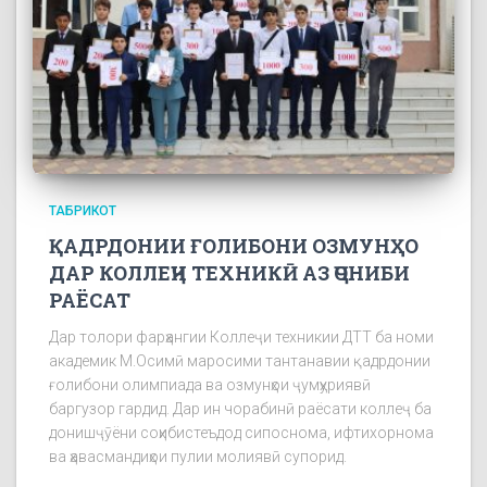
ТАБРИКОТ
ҚАДРДОНИИ ҒОЛИБОНИ ОЗМУНҲО
ДАР КОЛЛЕҶИ ТЕХНИКӢ АЗ ҶОНИБИ
РАЁСАТ
Дар толори фарҳангии Коллеҷи техникии ДТТ ба номи
академик М.Осимӣ маросими тантанавии қадрдонии
ғолибони олимпиада ва озмунҳои ҷумҳуриявӣ
баргузор гардид. Дар ин чорабинӣ раёсати коллеҷ ба
донишҷӯёни соҳибистеъдод сипоснома, ифтихорнома
ва ҳавасмандиҳои пулии молиявӣ супорид.