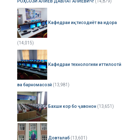
РОҲСОЗӢ АЛИЕВ ДАВЛАТ АЛИЕВИЧ!
(14,879)
Кафедраи иқтисодиёт ва идора
(14,015)
Кафедраи технологияи иттилоотӣ
ва барномасозӣ
(13,981)
Бахши кор бо ҷавонон
(13,651)
Довталаб
(13,601)