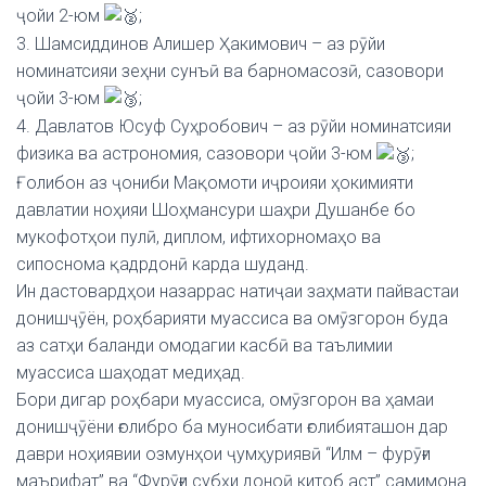
ҷойи 2-юм
;
3. Шамсиддинов Алишер Ҳакимович – аз рӯйи
номинатсияи зеҳни сунъӣ ва барномасозӣ, сазовори
ҷойи 3-юм
;
4. Давлатов Юсуф Суҳробович – аз рӯйи номинатсияи
физика ва астрономия, сазовори ҷойи 3-юм
;
Ғолибон аз ҷониби Мақомоти иҷроияи ҳокимияти
давлатии ноҳияи Шоҳмансури шаҳри Душанбе бо
мукофотҳои пулӣ, диплом, ифтихорномаҳо ва
сипоснома қадрдонӣ карда шуданд.
Ин дастовардҳои назаррас натиҷаи заҳмати пайвастаи
донишҷӯён, роҳбарияти муассиса ва омӯзгорон буда
аз сатҳи баланди омодагии касбӣ ва таълимии
муассиса шаҳодат медиҳад.
Бори дигар роҳбари муассиса, омӯзгорон ва ҳамаи
донишҷӯёни ғолибро ба муносибати ғолибияташон дар
даври ноҳиявии озмунҳои ҷумҳуриявӣ “Илм – фурӯғи
маърифат” ва “Фурӯғи субҳи доноӣ китоб аст” самимона