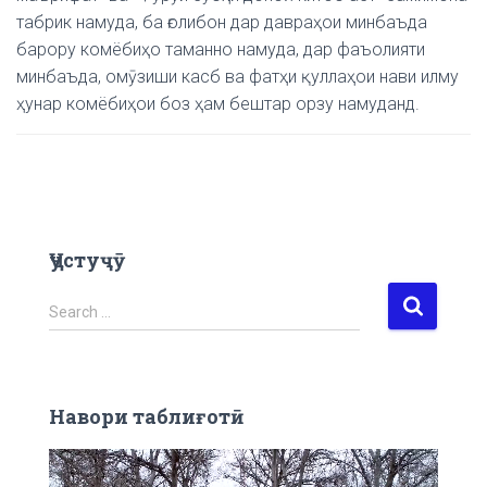
табрик намуда, ба ғолибон дар давраҳои минбаъда
барору комёбиҳо таманно намуда, дар фаъолияти
минбаъда, омӯзиши касб ва фатҳи қуллаҳои нави илму
ҳунар комёбиҳои боз ҳам бештар орзу намуданд.
Ҷустуҷӯ
S
Search …
e
a
r
c
Навори таблиғотӣ
h
f
V
o
i