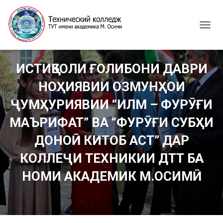
T
O
G
G
ИСТИҚБОЛИ ҒОЛИБОНИ ДАВРИ
L
E
НОҲИЯВИИ ОЗМУНҲОИ
N
A
ҶУМҲУРИЯВИИ “ИЛМ – ФУРӮҒИ
V
I
МАЪРИФАТ” ВА “ФУРӮҒИ СУБҲИ
G
ДОНОӢ КИТОБ АСТ” ДАР
A
T
КОЛЛЕҶИ ТЕХНИКИИ ДТТ БА
I
O
НОМИ АКАДЕМИК М.ОСИМӢ
N