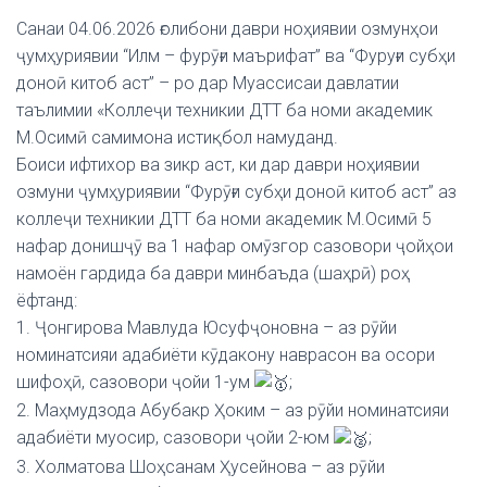
Санаи 04.06.2026 ғолибони даври ноҳиявии озмунҳои
ҷумҳуриявии “Илм – фурӯғи маърифат” ва “Фуруғи субҳи
доноӣ китоб аст” – ро дар Муассисаи давлатии
таълимии «Коллеҷи техникии ДТТ ба номи академик
М.Осимӣ самимона истиқбол намуданд.
Боиси ифтихор ва зикр аст, ки дар даври ноҳиявии
озмуни ҷумҳуриявии “Фурӯғи субҳи доноӣ китоб аст” аз
коллеҷи техникии ДТТ ба номи академик М.Осимӣ 5
нафар донишҷӯ ва 1 нафар омӯзгор сазовори ҷойҳои
намоён гардида ба даври минбаъда (шаҳрӣ) роҳ
ёфтанд:
1. Ҷонгирова Мавлуда Юсуфҷоновна – аз рӯйи
номинатсияи адабиёти кӯдакону наврасон ва осори
шифоҳӣ, сазовори ҷойи 1-ум
;
2. Маҳмудзода Абубакр Ҳоким – аз рӯйи номинатсияи
адабиёти муосир, сазовори ҷойи 2-юм
;
3. Холматова Шоҳсанам Ҳусейнова – аз рӯйи