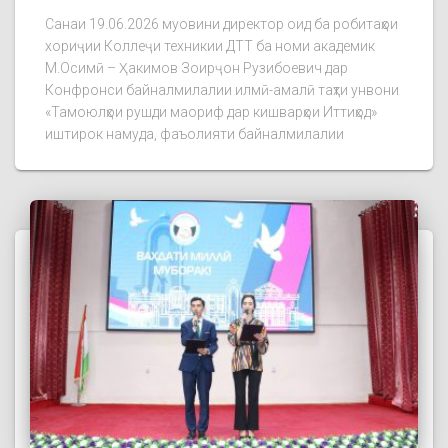
Санаи 19.06.2026 муовини директор оид ба робитаҳои
хориҷии Коллеҷи техникии ДТТ ба номи академик
М.Осимӣ – Ҳакимов Зоирҷон Рузибоевич дар
Конфронси байналмилалии илмӣ-амалӣ таҳти унвони
«Тамоюлҳои рушди маориф дар кишварҳои Иттиҳод»
иштирок намуда, фаъолияти байналмилалии