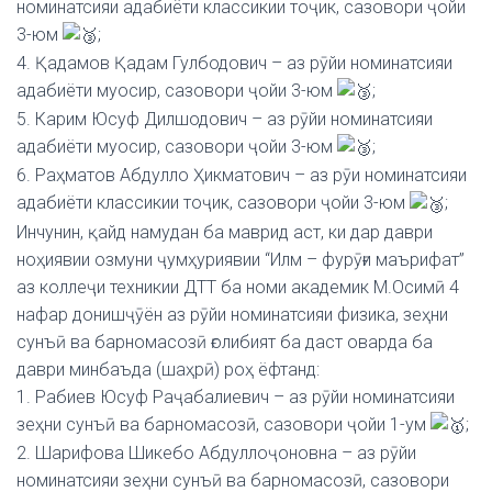
номинатсияи адабиёти классикии тоҷик, сазовори ҷойи
3-юм
;
4. Қадамов Қадам Гулбодович – аз рӯйи номинатсияи
адабиёти муосир, сазовори ҷойи 3-юм
;
5. Карим Юсуф Дилшодович – аз рӯйи номинатсияи
адабиёти муосир, сазовори ҷойи 3-юм
;
6. Раҳматов Абдулло Ҳикматович – аз рӯи номинатсияи
адабиёти классикии тоҷик, сазовори ҷойи 3-юм
;
Инчунин, қайд намудан ба маврид аст, ки дар даври
ноҳиявии озмуни ҷумҳуриявии “Илм – фурӯғи маърифат”
аз коллеҷи техникии ДТТ ба номи академик М.Осимӣ 4
нафар донишҷӯён аз рӯйи номинатсияи физика, зеҳни
сунъӣ ва барномасозӣ ғолибият ба даст оварда ба
даври минбаъда (шаҳрӣ) роҳ ёфтанд:
1. Рабиев Юсуф Раҷабалиевич – аз рӯйи номинатсияи
зеҳни сунъӣ ва барномасозӣ, сазовори ҷойи 1-ум
;
2. Шарифова Шикебо Абдуллоҷоновна – аз рӯйи
номинатсияи зеҳни сунъӣ ва барномасозӣ, сазовори