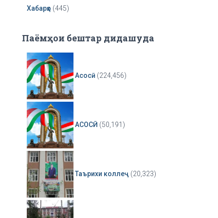
Хабарҳо
(445)
Паёмҳои бештар дидашуда
Асосӣ
(224,456)
АСОСӢ
(50,191)
Таърихи коллеҷ
(20,323)