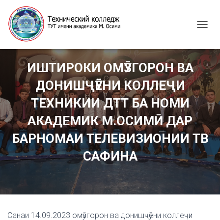
T
O
G
G
ИШТИРОКИ ОМӮЗГОРОН ВА
L
E
ДОНИШҶӮЁНИ КОЛЛЕҶИ
N
A
ТЕХНИКИИ ДТТ БА НОМИ
V
I
АКАДЕМИК М.ОСИМӢ ДАР
G
БАРНОМАИ ТЕЛЕВИЗИОНИИ ТВ
A
T
САФИНА
I
O
N
Санаи 14.09.2023 омӯзгорон ва донишҷӯёни коллеҷи