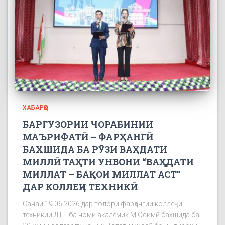
ХАБАРҲО
БАРГУЗОРИИ ЧОРАБИНИИ
МАЪРИФАТӢ – ФАРҲАНГӢ
БАХШИДА БА РӮЗИ ВАҲДАТИ
МИЛЛӢ ТАҲТИ УНВОНИ “ВАҲДАТИ
МИЛЛАТ – БАҚОИ МИЛЛАТ АСТ”
ДАР КОЛЛЕҶИ ТЕХНИКӢ
Санаи 19.06.2026 дар толори фарҳангии коллеҷи
техникии ДТТ ба номи академик М.Осимӣ бахшида ба