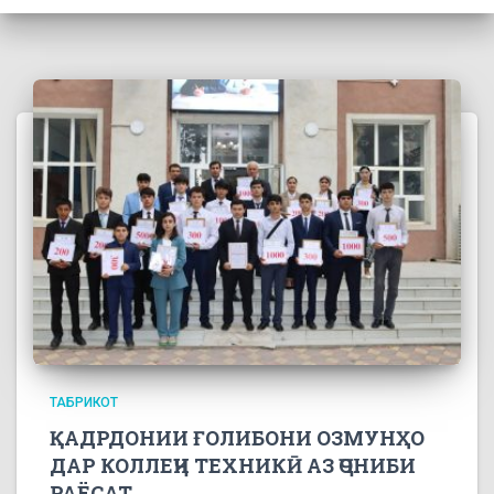
ТАБРИКОТ
ҚАДРДОНИИ ҒОЛИБОНИ ОЗМУНҲО
ДАР КОЛЛЕҶИ ТЕХНИКӢ АЗ ҶОНИБИ
РАЁСАТ