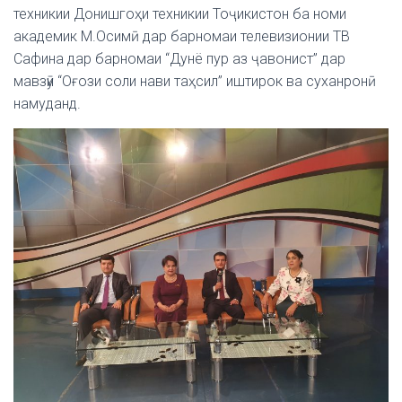
техникии Донишгоҳи техникии Тоҷикистон ба номи
академик М.Осимӣ дар барномаи телевизионии ТВ
Сафина дар барномаи “Дунё пур аз ҷавонист” дар
мавзӯи “Оғози соли нави таҳсил” иштирок ва суханронӣ
намуданд.