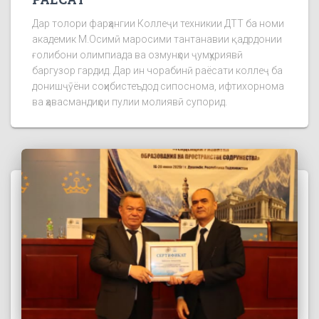
Дар толори фарҳангии Коллеҷи техникии ДТТ ба номи
академик М.Осимӣ маросими тантанавии қадрдонии
ғолибони олимпиада ва озмунҳои ҷумҳуриявӣ
баргузор гардид. Дар ин чорабинӣ раёсати коллеҷ ба
донишҷӯёни соҳибистеъдод сипоснома, ифтихорнома
ва ҳавасмандиҳои пулии молиявӣ супорид.