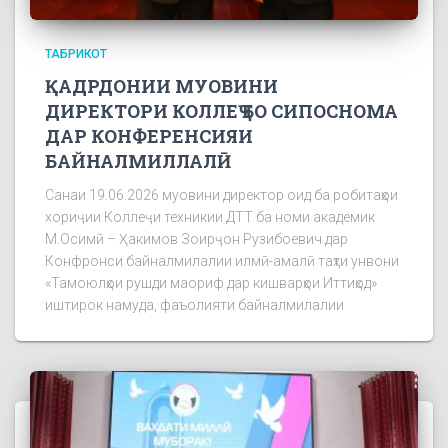
ТАБРИКОТ
ҚАДРДОНИИ МУОВИНИ
ДИРЕКТОРИ КОЛЛЕҶ БО СИПОСНОМА
ДАР КОНФЕРЕНСИЯИ
БАЙНАЛМИЛЛАЛӢ
Санаи 19.06.2026 муовини директор оид ба робитаҳои
хориҷии Коллеҷи техникии ДТТ ба номи академик
М.Осимӣ – Ҳакимов Зоирҷон Рузибоевич дар
Конфронси байналмилалии илмӣ-амалӣ таҳти унвони
«Тамоюлҳои рушди маориф дар кишварҳои Иттиҳод»
иштирок намуда, фаъолияти байналмилалии