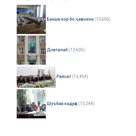
Бахши кор бо ҷавонон
(13,656)
Довталаб
(13,605)
Раёсат
(13,454)
Шуъбаи кадрҳо
(13,244)