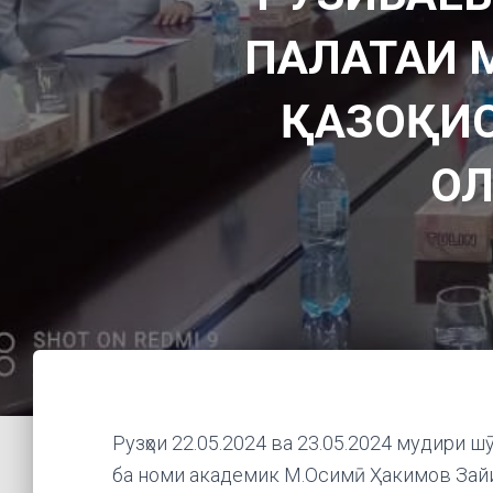
ПАЛАТАИ 
ҚАЗОҚИС
ОЛ
Рузҳои 22.05.2024 ва 23.05.2024 мудири 
ба номи академик М.Осимӣ Ҳакимов Зай