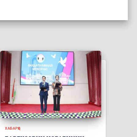
ХАБАРҲО