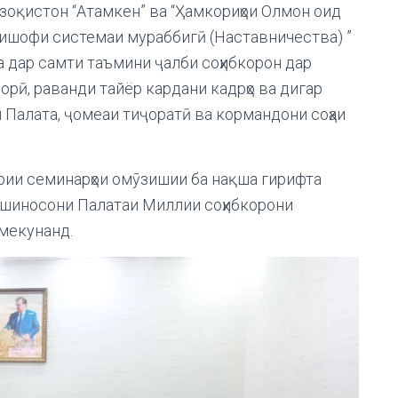
зоқистон “Атамкен” ва “Ҳамкориҳои Олмон оид
нкишофи системаи мураббигӣ (Наставничества) ”
а дар самти таъмини ҷалби соҳибкорон дар
рӣ, раванди тайёр кардани кадрҳо ва дигар
Палата, ҷомеаи тиҷоратӣ ва кормандони соҳаи
рии семинарҳои омӯзишии ба нақша гирифта
коршиносони Палатаи Миллии соҳибкорони
 мекунанд.