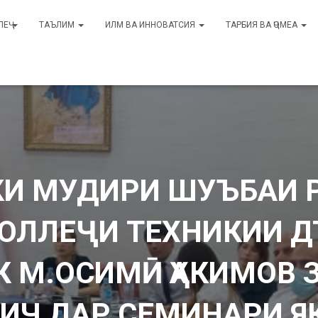
ЛЕҶ
ТАЪЛИМ
ИЛМ ВА ИННОВАТСИЯ
ТАРБИЯ ВА ҶОМЕА
И МУДИРИ ШУЪБАИ Р
ОЛЛЕҶИ ТЕХНИКИИ Д
 М.ОСИМӢ ҲАКИМОВ
ИЧ ДАР СЕМИНАРИ Я