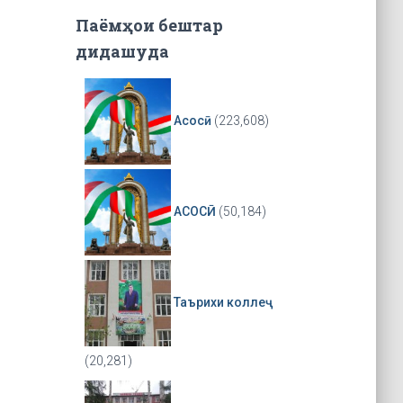
Паёмҳои бештар
дидашуда
Асосӣ
(223,608)
АСОСӢ
(50,184)
Таърихи коллеҷ
(20,281)