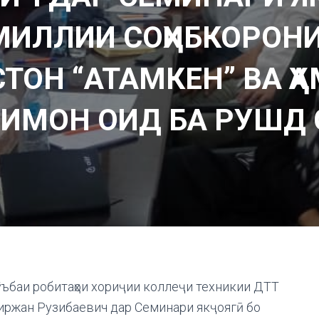
МИЛЛИИ СОҲИБКОРОНИ
ТОН “АТАМКЕН” ВА ҲА
ИМОН ОИД БА РУШД 
шӯъбаи робитаҳои хориҷии коллеҷи техникии ДТТ
иржан Рузибаевич дар Семинари якҷоягӣ бо