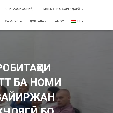
РОБИТАҲОИ ХОРИҶӢ
МАЪМУРИЮ ХОҶАГИДОРӢ
ХАБАРҲО
ДОВТАЛАБ
ТАМОС
TJ
ОБИТАҲОИ
ТТ БА НОМИ
 ЗАЙИРЖАН
КҶОЯГӢ БО