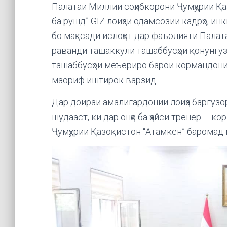
Палатаи Миллии соҳибкорони Ҷумҳурии Қа
ба рушд” GIZ лоиҳаи одамсозии кадрҳо, и
бо мақсади ислоҳот дар фаъолияти Палат
раванди ташаккули ташаббусҳои қонунгузо
ташаббусҳои меъёриро барои кормандони 
маориф иштирок варзид.
Дар доираи амалигардонии лоиҳа баргузо
шудааст, ки дар онҳо ба ҳайси тренер – 
Ҷумҳурии Қазоқистон “Атамкен” баромад