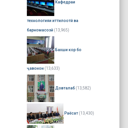
Кафедраи
технологияи иттилоотӣ ва
барномасозӣ
(13,965)
Бахши кор бо
ҷавонон
(13,633)
Довталаб
(13,582)
Раёсат
(13,430)