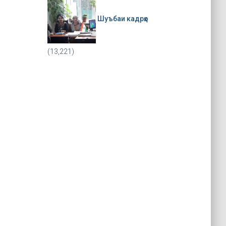
Шуъбаи кадрҳо
(13,221)