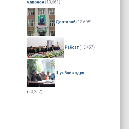
ҷавонон
(13,661)
Довталаб
(13,608)
Раёсат
(13,457)
Шуъбаи кадрҳо
(13,252)