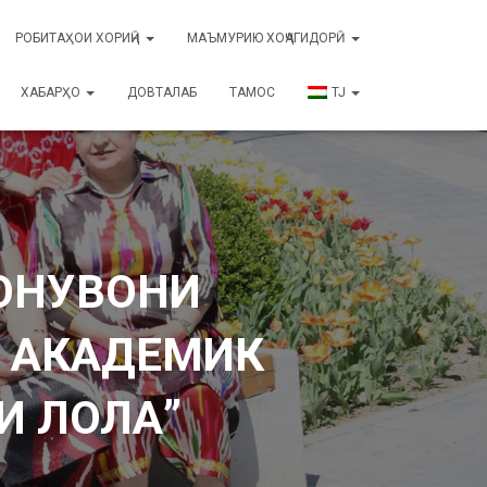
РОБИТАҲОИ ХОРИҶӢ
МАЪМУРИЮ ХОҶАГИДОРӢ
ХАБАРҲО
ДОВТАЛАБ
ТАМОС
TJ
ОНУВОНИ
И АКАДЕМИК
И ЛОЛА”