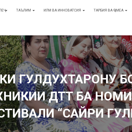
ЛЕҶ
ТАЪЛИМ
ИЛМ ВА ИННОВАТСИЯ
ТАРБИЯ ВА ҶОМЕА
КИ ГУЛДУХТАРОНУ Б
ЕХНИКИИ ДТТ БА НОМ
СТИВАЛИ “САЙРИ ГУЛ