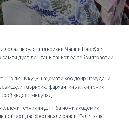
ули лола» як рукни таърихии Ҷашни Наврӯзи
р самти дӯст доштани табиат ва зебоипарастии
тон бо як шукӯҳу шаҳомати хос доир намудани
 арзишҳои таърихию фарҳангии халқи тоҷик
зкорӣ ҳидоят мекунад.
 коллеҷи техникии ДТТ ба номи академик
и пойтахт дар фестивали сайри “Гули лола”