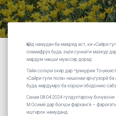
Қайд намудан ба маврид аст, ки «Сайри г
оламафрӯз буда, эҳёи суннати мазкур да
мардум нақши муассир дорад.
Тайи солҳои охир дар Ҷумҳурии Тоҷикис
«Сайри гули лола» нишонаи арҷгузорӣ ба
буда, мардумро ба корҳои ободонию саб
Санаи 08.04.2024 гулдухтарону бонувони
М.Осимӣ дар боғҳои фархангӣ – фароғати
иштирок намуданд.