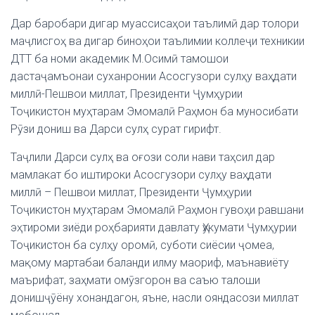
Дар баробари дигар муассисаҳои таълимӣ дар толори
маҷлисгоҳ ва дигар биноҳои таълимии коллеҷи техникии
ДТТ ба номи академик М.Осимӣ тамошои
дастаҷамъонаи суханронии Асосгузори сулҳу ваҳдати
миллӣ-Пешвои миллат, Президенти Ҷумҳурии
Тоҷикистон муҳтарам Эмомалӣ Раҳмон ба муносибати
Рӯзи дониш ва Дарси сулҳ сурат гирифт.
Таҷлили Дарси сулҳ ва оғози соли нави таҳсил дар
мамлакат бо иштироки Асосгузори сулҳу ваҳдати
миллӣ – Пешвои миллат, Президенти Ҷумҳурии
Тоҷикистон муҳтарам Эмомалӣ Раҳмон гувоҳи равшани
эҳтироми зиёди роҳбарияти давлату Ҳукумати Ҷумҳурии
Тоҷикистон ба сулҳу оромӣ, суботи сиёсии ҷомеа,
мақому мартабаи баланди илму маориф, маънавиёту
маърифат, заҳмати омӯзгорон ва саъю талоши
донишҷӯёну хонандагон, яъне, насли ояндасози миллат