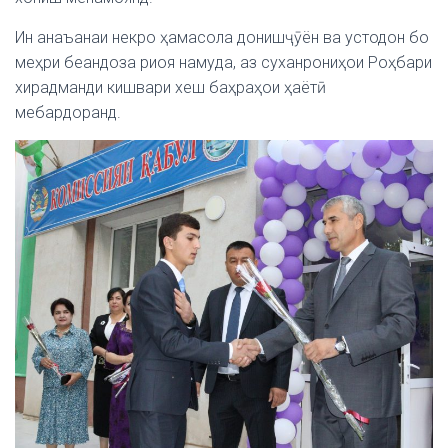
Ин анаъанаи некро ҳамасола донишҷӯён ва устодон бо
меҳри беандоза риоя намуда, аз суханрониҳои Роҳбари
хирадманди кишвари хеш баҳраҳои ҳаётӣ
мебардоранд.