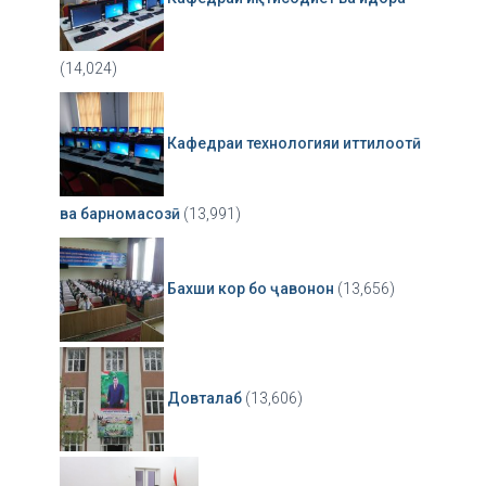
(14,024)
Кафедраи технологияи иттилоотӣ
ва барномасозӣ
(13,991)
Бахши кор бо ҷавонон
(13,656)
Довталаб
(13,606)