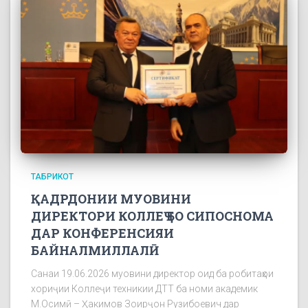
ТАБРИКОТ
ҚАДРДОНИИ МУОВИНИ
ДИРЕКТОРИ КОЛЛЕҶ БО СИПОСНОМА
ДАР КОНФЕРЕНСИЯИ
БАЙНАЛМИЛЛАЛӢ
Санаи 19.06.2026 муовини директор оид ба робитаҳои
хориҷии Коллеҷи техникии ДТТ ба номи академик
М.Осимӣ – Ҳакимов Зоирҷон Рузибоевич дар