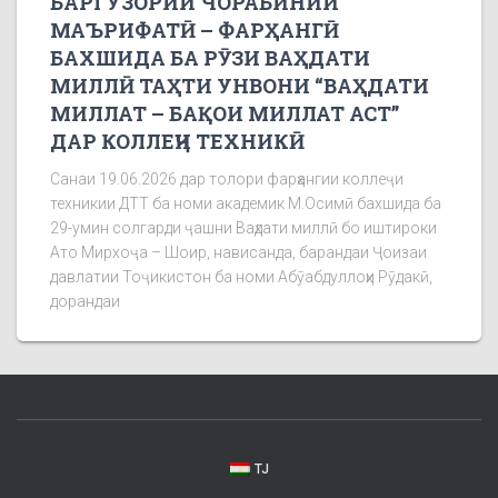
БАРГУЗОРИИ ЧОРАБИНИИ
МАЪРИФАТӢ – ФАРҲАНГӢ
БАХШИДА БА РӮЗИ ВАҲДАТИ
МИЛЛӢ ТАҲТИ УНВОНИ “ВАҲДАТИ
МИЛЛАТ – БАҚОИ МИЛЛАТ АСТ”
ДАР КОЛЛЕҶИ ТЕХНИКӢ
Санаи 19.06.2026 дар толори фарҳангии коллеҷи
техникии ДТТ ба номи академик М.Осимӣ бахшида ба
29-умин солгарди ҷашни Ваҳдати миллӣ бо иштироки
Ато Мирхоҷа – Шоир, нависанда, барандаи Ҷоизаи
давлатии Тоҷикистон ба номи Абӯабдуллоҳи Рӯдакӣ,
дорандаи
TJ