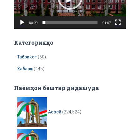
P
l
a
00:00
01:07
y
e
r
Категорияҳо
Табрикот
(60)
Хабарҳо
(445)
Паёмҳои бештар дидашуда
Асосӣ
(224,524)