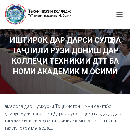
T
O
G
G
ИШТИРОК ДАР ДАРСИ СУЛҲ ВА
L
E
ТАҶЛИЛИ РӮЗИ ДОНИШ ДАР
N
A
КОЛЛЕҶИ ТЕХНИКИИ ДТТ БА
V
I
НОМИ АКАДЕМИК М.ОСИМӢ
G
A
T
I
O
N
Ҳамасола дар Ҷумҳурии Тоҷикистон 1-уми сентябр
ҳамчун Рӯзи дониш ва Дарси сулҳ таҷлил гардида, дар
тамоми муассисаҳои таълимии мамлакат соли нави
таҳсил оғоз мегардад.