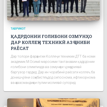
ТАБРИКОТ
ҚАДРДОНИИ ҒОЛИБОНИ ОЗМУНҲО
ДАР КОЛЛЕҶИ ТЕХНИКӢ АЗ ҶОНИБИ
РАЁСАТ
Дар толори фарҳангии Коллеҷи техникии ДТТ ба номи
академик М.Осимӣ маросими тантанавии қадрдонии
ғолибони олимпиада ва озмунҳои ҷумҳуриявӣ
баргузор гардид. Дар ин чорабинӣ раёсати коллеҷ ба
донишҷӯёни соҳибистеъдод сипоснома, ифтихорнома
ва ҳавасмандиҳои пулии молиявӣ супорид.