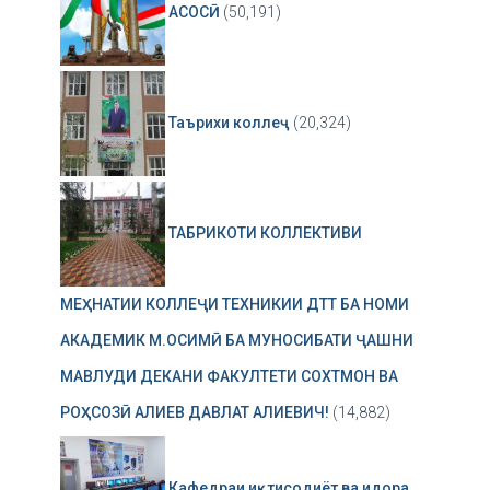
АСОСӢ
(50,191)
Таърихи коллеҷ
(20,324)
ТАБРИКОТИ КОЛЛЕКТИВИ
МЕҲНАТИИ КОЛЛЕҶИ ТЕХНИКИИ ДТТ БА НОМИ
АКАДЕМИК М.ОСИМӢ БА МУНОСИБАТИ ҶАШНИ
МАВЛУДИ ДЕКАНИ ФАКУЛТЕТИ СОХТМОН ВА
РОҲСОЗӢ АЛИЕВ ДАВЛАТ АЛИЕВИЧ!
(14,882)
Кафедраи иқтисодиёт ва идора