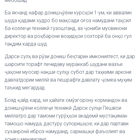
мебошад.
Ба якчанд нафар донишҷӯёни курсҳои 1-ум, ки аввалин
шуда қадами худро бо мақсади оғоз намудани таҳсил
ба коллеҷи техникӣ гузоштанд, аз ҷониби муовинони
директор ва роҳбарони воҳидҳои сохторӣ ба онҳо гул
тақдим карда шуд.
Дарси сулҳ ва рӯзи дониш беҳтарин имкониятест, ки дар
шароити торафт печидаву мураккаб шудани вазъи
ҷаҳони муосир нақши сулҳу субот дар таҳкими аркони
давлатдории миллӣ ва пешрафти давлату ҷомеа муҳим
таъкид мегардад.
Бояд қайд кард, ки ҳайати омӯзгорону кормандон ва
донишҷӯёни коллеҷи техникӣ Дарси сулҳи Пешвои
миллатро дар тамоми гурӯҳҳои академӣ мустақиман
тамошо намуда, дастуру супоришҳое, ки дар партави
суханронӣ иброз намуданд, сармашқи фаъолият ва
хониш менамоянд.