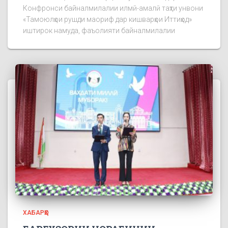
Конфронси байналмилалии илмӣ-амалӣ таҳти унвони
«Тамоюлҳои рушди маориф дар кишварҳои Иттиҳод»
иштирок намуда, фаъолияти байналмилалии
ХАБАРҲО