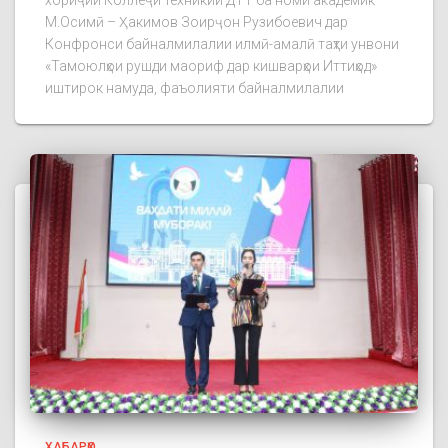
хориҷии Коллеҷи техникии ДТТ ба номи академик
М.Осимӣ – Ҳакимов Зоирҷон Рузибоевич дар
Конфронси байналмилалии илмӣ-амалӣ таҳти унвони
«Тамоюлҳои рушди маориф дар кишварҳои Иттиҳод»
иштирок намуда, фаъолияти байналмилалии
ХАБАРҲО