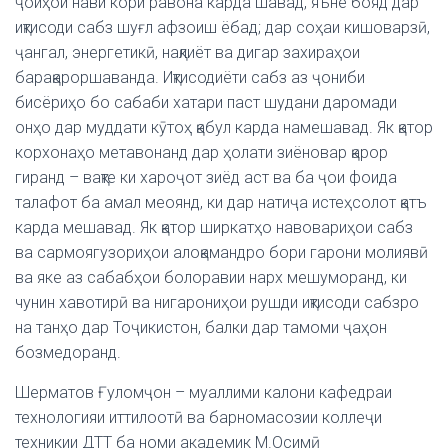
ҷойҳои нави кори равона карда шавад, яъне бояд дар
иқтисоди сабз шуғл афзоиш ёбад; дар соҳаи кишоварзӣ,
ҷангал, энергетикӣ, нақлиёт ва дигар захираҳои
барақароршаванда. Иқтисодиёти сабз аз ҷониби
бисёриҳо бо сабаби хатари паст шудани даромади
онҳо дар муддати кӯтоҳ қабул карда намешавад. Як қатор
корхонаҳо метавонанд дар ҳолати зиёновар қарор
гиранд – вақте ки хароҷот зиёд аст ва ба ҷои фоида
талафот ба амал меоянд, ки дар натиҷа истеҳсолот қатъ
карда мешавад. Як қатор ширкатҳо навовариҳои сабз
ва сармоягузориҳои алоқамандро бори гарони молиявӣ
ва яке аз сабабҳои болоравии нарх мешуморанд, ки
чунин хавотирӣ ва нигарониҳои рушди иқтисоди сабзро
на танҳо дар Тоҷикистон, балки дар тамоми ҷаҳон
бозмедоранд.
Шерматов Ғуломҷон – муаллими калони кафедраи
технологияи иттилоотӣ ва барномасозии коллеҷи
техникии ДТТ ба номи академик М.Осимӣ