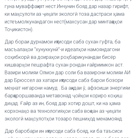
гуна муваффақият нест.Инчунин бояд дар назар гирифт,
ки маҳсулоти аз ҷиҳати экологӣ тоза дастраси ҳама
истеъмолкунандагон нест(махсусан дар минтақаҳои
Тоҷикистон).
Дар бораи дурнамои иқтисоди сабз сухан гуфта, ба
масъалаҳои “хунуккунӣ”-и идеалҳои намояндагони
соҳибкорӣ ва доираҳои роҳбарикунандаи бисёр
кишварҳои пешрафта сухан рондан ғайриимкон аст.
Вазири молияи Олмон дар соли ба вазирони молияи АИ
дар Брюссел аз хатари иқтисоди сабз барои бозори
меҳнат нигарони намуд . Ба ақидаи ӯ, афзоиши энергияи
барқароршаванда метавонад ҷойҳои кориро коҳиш
диҳад. Ғайр аз ин, бояд дар хотир дошт, ки на ҳама
корхонаҳо ва технологияҳои сабз воқеан аз ҷиҳати
экологӣ маҳсулотҳои тозаро пешниҳод менамоянд.
Дар баробари ин иқтисоди сабз бояд, ки ба таъсиси