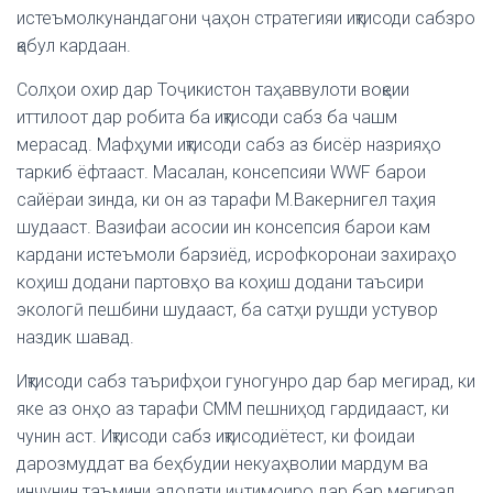
истеъмолкунандагони ҷаҳон стратегияи иқтисоди сабзро
қабул кардаан.
Солҳои охир дар Тоҷикистон таҳаввулоти воқеии
иттилоот дар робита ба иқтисоди сабз ба чашм
мерасад. Мафҳуми иқтисоди сабз аз бисёр назрияҳо
таркиб ёфтааст. Масалан, консепсияи WWF барои
сайёраи зинда, ки он аз тарафи М.Вакернигел таҳия
шудааст. Вазифаи асосии ин консепсия барои кам
кардани истеъмоли барзиёд, исрофкоронаи захираҳо
коҳиш додани партовҳо ва коҳиш додани таъсири
экологӣ пешбини шудааст, ба сатҳи рушди устувор
наздик шавад.
Иқтисоди сабз таърифҳои гуногунро дар бар мегирад, ки
яке аз онҳо аз тарафи СММ пешниҳод гардидааст, ки
чунин аст. Иқтисоди сабз иқтисодиётест, ки фоидаи
дарозмуддат ва беҳбудии некуаҳволии мардум ва
инчунин таъмини адолати иҷтимоиро дар бар мегирад.