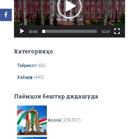
o
P
l
a
00:00
01:07
y
e
r
Категорияҳо
Табрикот
(60)
Хабарҳо
(445)
Паёмҳои бештар дидашуда
Асосӣ
(224,557)