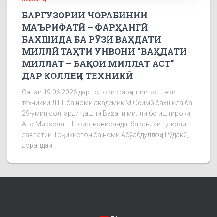
БАРГУЗОРИИ ЧОРАБИНИИ
МАЪРИФАТӢ – ФАРҲАНГӢ
БАХШИДА БА РӮЗИ ВАҲДАТИ
МИЛЛӢ ТАҲТИ УНВОНИ “ВАҲДАТИ
МИЛЛАТ – БАҚОИ МИЛЛАТ АСТ”
ДАР КОЛЛЕҶИ ТЕХНИКӢ
Санаи 19.06.2026 дар толори фарҳангии коллеҷи
техникии ДТТ ба номи академик М.Осимӣ бахшида ба
29-умин солгарди ҷашни Ваҳдати миллӣ бо иштироки
Ато Мирхоҷа – Шоир, нависанда, барандаи Ҷоизаи
давлатии Тоҷикистон ба номи Абӯабдуллоҳи Рӯдакӣ,
дорандаи