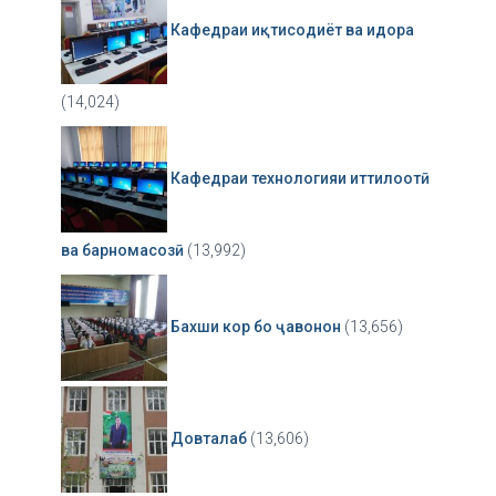
Кафедраи иқтисодиёт ва идора
(14,024)
Кафедраи технологияи иттилоотӣ
ва барномасозӣ
(13,992)
Бахши кор бо ҷавонон
(13,656)
Довталаб
(13,606)