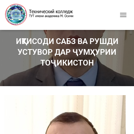
T
O
G
G
ИҚТИСОДИ САБЗ ВА РУШДИ
L
E
УСТУВОР ДАР ҶУМҲУРИИ
N
A
ТОҶИКИСТОН
V
I
G
A
T
I
O
N