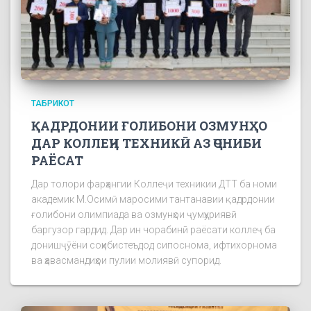
ТАБРИКОТ
ҚАДРДОНИИ ҒОЛИБОНИ ОЗМУНҲО
ДАР КОЛЛЕҶИ ТЕХНИКӢ АЗ ҶОНИБИ
РАЁСАТ
Дар толори фарҳангии Коллеҷи техникии ДТТ ба номи
академик М.Осимӣ маросими тантанавии қадрдонии
ғолибони олимпиада ва озмунҳои ҷумҳуриявӣ
баргузор гардид. Дар ин чорабинӣ раёсати коллеҷ ба
донишҷӯёни соҳибистеъдод сипоснома, ифтихорнома
ва ҳавасмандиҳои пулии молиявӣ супорид.