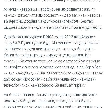
Аз нуқтаи назари Б.Н.Порфирьев иқтисодиёти сазб як
намуди фаъолияти иқтисодиест, ки дар заминаи навсозӣ
ва афзоиш додани маҳсулнокии истеҳсол , беҳтар
шудани сифати зиндагӣ ва муҳити зист ба вуҷуд меояд.
Дар бораи натиҷаҳои BRICS соли 2013 дар Африқои
Ҷанубӣ В.Путин гуфта буд, “Ин рамзест, ки дар тамоми
кишварҳои ҷаҳон диққати махсус на танҳо ба суръат
балки ба сифати рушди иқтисодӣ дода шавад. Ин
гузариш ба стандартҳои аз ҳама серталаб ва аз ҳама
пешрафтаи экологӣ оварда мерасонад. Дар баробари
ин қайд намуданд, ки маблағгузории лоиҳаҳои муштарак
дар соҳаи иқтисодиёти сабз аз ҷумла ҷори намудани
технологияҳои камасрафро ба инобат гирем.”
Аз баски санадҳо ба имзо расидаанд, вале иқдомҳои
воқеи қариб ба даст намеоянд, зеро дар пешбурди
ғояҳои рушди устувор ва иқтисоди сабз дар кишвар ҳеҷ