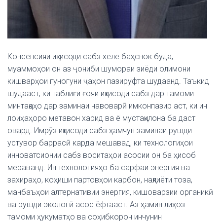
Консепсияи иқтисоди сабз хеле баҳснок буда,
муаммоҳои он аз ҷониби шумораи зиёди олимони
кишварҳои гуногуни ҷаҳон пазируфта шудаанд. Таъкид
шудааст, ки таблиғи ғояи иқтисоди сабз дар тамоми
минтақаҳо дар заминаи навоварӣ имконпазир аст, ки ин
лоиҳаҳоро метавон харид ва ё мустақилона ба даст
овард. Имрӯз иқтисоди сабз ҳамчун заминаи рушди
устувор баррасӣ карда мешавад, ки технологиҳои
инноватсионии сабз воситаҳои асосии он ба ҳисоб
мераванд. Ин технологияҳо ба сарфаи энергия ва
захираҳо, коҳиши партовҳои карбон, нақлиёти тоза,
манбаъҳои алтернативии энергия, кишоварзии органикӣ
ва рушди экологӣ асос ёфтааст. Аз ҳамин лиҳоз
тамоми ҳукуматҳо ва соҳибкорон инчунин