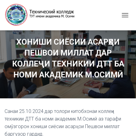
T
O
G
G
ХОНИШИ СИЁСИИ АСАРҲОИ
L
E
ПЕШВОИ МИЛЛАТ ДАР
N
A
КОЛЛЕҶИ ТЕХНИКИИ ДТТ БА
V
I
НОМИ АКАДЕМИК М.ОСИМӢ
G
A
T
I
O
N
Санаи 25.10.2024 дар толори китобхонаи коллеҷи
техникии ДТТ ба номи академик М.Осимӣ аз тарафи
омӯзгорон хониши сиёсии асарҳои Пешвои миллат
баргузор гардид.