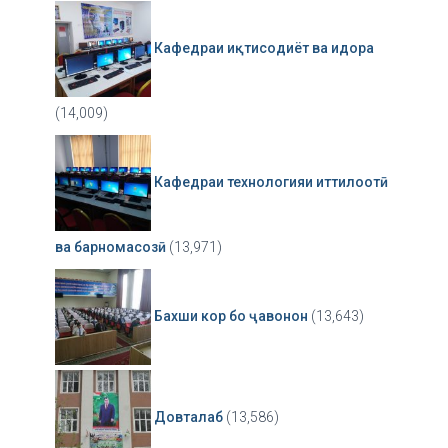
Кафедраи иқтисодиёт ва идора
(14,009)
Кафедраи технологияи иттилоотӣ
ва барномасозӣ
(13,971)
Бахши кор бо ҷавонон
(13,643)
Довталаб
(13,586)