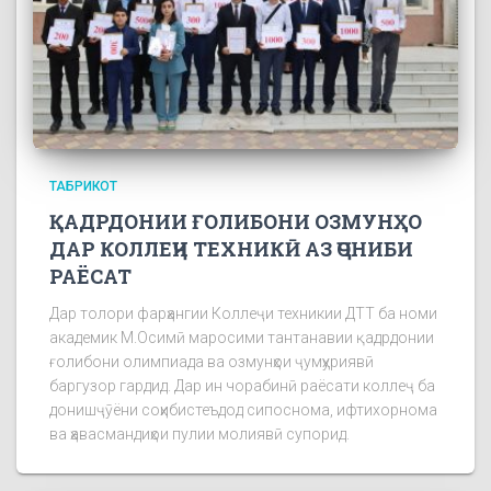
ТАБРИКОТ
ҚАДРДОНИИ ҒОЛИБОНИ ОЗМУНҲО
ДАР КОЛЛЕҶИ ТЕХНИКӢ АЗ ҶОНИБИ
РАЁСАТ
Дар толори фарҳангии Коллеҷи техникии ДТТ ба номи
академик М.Осимӣ маросими тантанавии қадрдонии
ғолибони олимпиада ва озмунҳои ҷумҳуриявӣ
баргузор гардид. Дар ин чорабинӣ раёсати коллеҷ ба
донишҷӯёни соҳибистеъдод сипоснома, ифтихорнома
ва ҳавасмандиҳои пулии молиявӣ супорид.