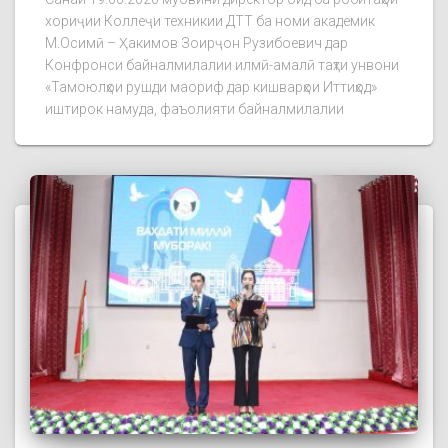
хориҷии Коллеҷи техникии ДТТ ба номи академик
М.Осимӣ – Ҳакимов Зоирҷон Рузибоевич дар
Конфронси байналмилалии илмӣ-амалӣ таҳти унвони
«Тамоюлҳои рушди маориф дар кишварҳои Иттиҳод»
иштирок намуда, фаъолияти байналмилалии