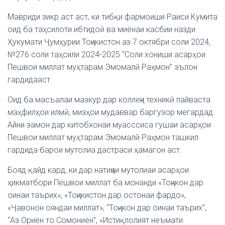
Мавриди зикр аст аст, ки тибқи фармоиши Раиси Кумита
оид ба таҳсилоти ибтидоӣ ва миёнаи касбии назди
Ҳукумати Ҷумҳурии Тоҷикистон аз 7 октябри соли 2024,
№276 соли таҳсили 2024-2025 “Соли хониши асарҳои
Пешвои миллат муҳтарам Эмомалӣ Раҳмон” эълон
гардидааст.
Оид ба масъалаи мазкур дар коллеҷи техникӣ пайваста
маҳфилҳои илмӣ, мизҳои мудаввар баргузор мегардад.
Айни замон дар китобхонаи муасссиса гушаи асарҳои
Пешвои миллат муҳтарам Эмомалӣ Раҳмон ташкил
гардида барои мутолиа дастраси ҳамагон аст.
Бояд қайд кард, ки дар натиҷаи мутолиаи асарҳои
ҳикматбори Пешвои миллат ба монанди «Тоҷикон дар
оинаи таърих», «Тоҷикистон дар остонаи фардо»,
«Ҷавонон ояндаи миллат», “Тоҷикон дар оинаи таърих”,
“Аз Ориён то Сомониён”, «Истиқлолият неъмати