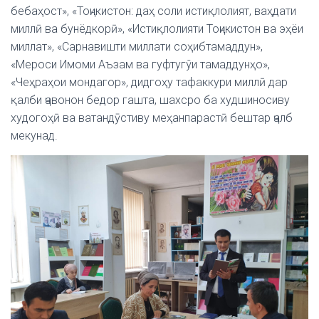
бебаҳост», «Тоҷикистон: даҳ соли истиқлолият, ваҳдати
миллӣ ва бунёдкорӣ», «Истиқлолияти Тоҷикистон ва эҳёи
миллат», «Сарнавишти миллати соҳибтамаддун»,
«Мероси Имоми Аъзам ва гуфтугўи тамаддунҳо»,
«Чеҳраҳои мондагор», дидгоҳу тафаккури миллӣ дар
қалби ҷавонон бедор гашта, шахсро ба худшиносиву
худогоҳӣ ва ватандӯстиву меҳанпарастӣ бештар ҷалб
мекунад.