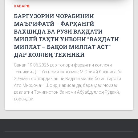
ХАБАРҲО
БАРГУЗОРИИ ЧОРАБИНИИ
МАЪРИФАТӢ – ФАРҲАНГӢ
БАХШИДА БА РӮЗИ ВАҲДАТИ
МИЛЛӢ ТАҲТИ УНВОНИ “ВАҲДАТИ
МИЛЛАТ – БАҚОИ МИЛЛАТ АСТ”
ДАР КОЛЛЕҶИ ТЕХНИКӢ
Санаи 19.06.2026 дар толори фарҳангии коллеҷи
техникии ДТТ ба номи академик М.Осимӣ бахшида ба
29-умин солгарди ҷашни Ваҳдати миллӣ бо иштироки
Ато Мирхоҷа – Шоир, нависанда, барандаи Ҷоизаи
давлатии Тоҷикистон ба номи Абӯабдуллоҳи Рӯдакӣ,
дорандаи