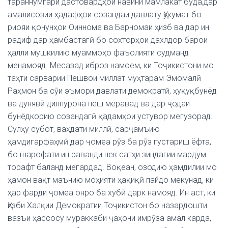
тараннумгари дастовардҳои навини мамлакат буда,дар
амалисозии ҳадафҳои созандаи давлату Ҳукумат бо
риояи қонунҳои Оиннома ва Барномаи ҳизб ва дар ин
радиф дар ҳамбастагӣ бо сохторҳои дахлдор барои
ҳалли мушкилию муаммоҳо фаъолияти судманд
менамояд. Месазад иброз намоем, ки Тоҷикистони мо
таҳти сарварии Пешвои миллат муҳтарам Эмомалӣ
Раҳмон ба сӯи эъмори давлати демократӣ, ҳуқуқбунёд
ва дунявӣ дилпурона пеш меравад ва дар ҷодаи
бунёдкорию созандагӣ қадамҳои устувор мегузорад.
Сулҳу субот, ваҳдати миллӣ, сарҷамъию
ҳамдигарфаҳмӣ дар ҷомеа рӯз ба рӯз густариш ёфта,
бо шарофати ин раванди нек сатҳи зиндагии мардум
торафт баланд мегардад. Воқеан, озодию ҳамдилии мо
ҳамон вақт маънию моҳияти ҳақиқӣ пайдо мекунад, ки
ҳар фарди ҷомеа онро ба хубӣ дарк намояд. Ин аст, ки
Ҳизби Халқии Демократии Тоҷикистон бо назардошти
вазъи ҳассосу мураккаби ҷаҳони имрӯза амал карда,