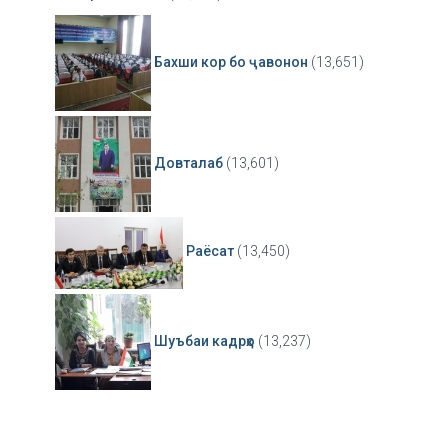
Бахши кор бо ҷавонон
(13,651)
Довталаб
(13,601)
Раёсат
(13,450)
Шуъбаи кадрҳо
(13,237)