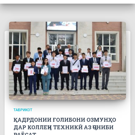
ТАБРИКОТ
ҚАДРДОНИИ ҒОЛИБОНИ ОЗМУНҲО
ДАР КОЛЛЕҶИ ТЕХНИКӢ АЗ ҶОНИБИ
РАЁСАТ