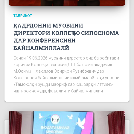
ТАБРИКОТ
ҚАДРДОНИИ МУОВИНИ
ДИРЕКТОРИ КОЛЛЕҶ БО СИПОСНОМА
ДАР КОНФЕРЕНСИЯИ
БАЙНАЛМИЛЛАЛӢ
Санаи 19.06.2026 муовини директор оид ба робитаҳои
хориҷии Коллеҷи техникии ДТТ ба номи академик
М.Осимӣ – Ҳакимов Зоирҷон Рузибоевич дар
Конфронси байналмилалии илмӣ-амалӣ таҳти унвони
«Тамоюлҳои рушди маориф дар кишварҳои Иттиҳод»
иштирок намуда, фаъолияти байналмилалии