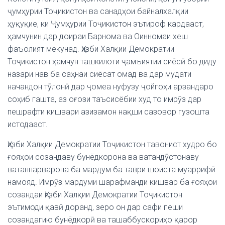
ҷумҳурии Тоҷикистон ва санадҳои байналхалқии
ҳуқуқие, ки Ҷумҳурии Тоҷикистон эътироф кардааст,
ҳамчунин дар доираи Барнома ва Оинномаи хеш
фаъолият мекунад. Ҳизби Халқии Демократии
Тоҷикистон ҳамчун ташкилоти ҷамъиятии сиёсӣ бо диду
назари нав ба саҳнаи сиёсат омад ва дар мудати
начандон тӯлонӣ дар ҷомеа нуфузу ҷойгоҳи арзандаро
соҳиб гашта, аз оғози таъсисёбии худ то имрӯз дар
пешрафти кишвари азизамон нақши сазовор гузошта
истодааст.
Ҳизби Халқии Демократии Тоҷикистон тавонист худро бо
ғояҳои созандаву бунёдкорона ва ватандӯстонаву
ватанпарварона ба мардум ба таври шоиста муаррифӣ
намояд. Имрӯз мардуми шарафманди кишвар ба ғояҳои
созандаи Ҳизби Халқии Демократии Тоҷикистон
эътимоди қавӣ доранд, зеро он дар сафи пеши
созандагию бунёдкорӣ ва ташаббускориҳо қарор