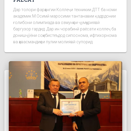
Дар толори фарҳангии Коллеҷи техникии ДТТ ба номи
академик М.Осимӣ маросими тантанавии қадрдонии
ғолибони олимпиада ва озмунҳои ҷумҳуриявӣ
баргузор гардид. Дар ин чорабинӣ раёсати коллеҷ ба
донишҷӯёни соҳибистеъдод сипоснома, ифтихорнома
ва ҳавасмандиҳои пулии молиявӣ супорид.