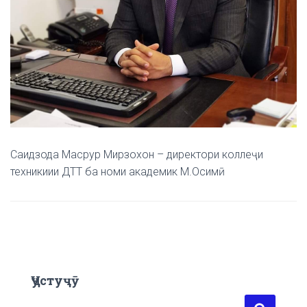
Саидзода Масрур Мирзохон – директори коллеҷи
техникиии ДТТ ба номи академик М.Осимӣ
Ҷустуҷӯ