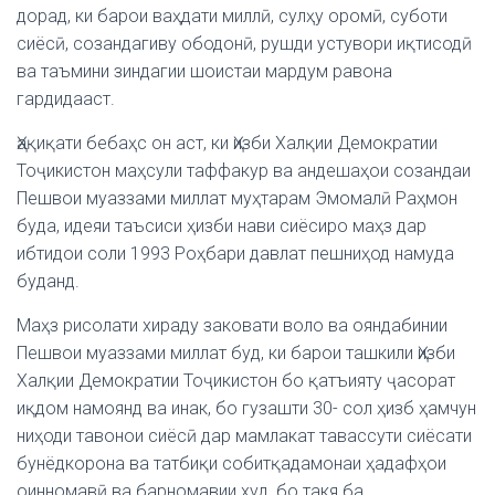
дорад, ки барои ваҳдати миллӣ, сулҳу оромӣ, суботи
сиёсӣ, созандагиву ободонӣ, рушди устувори иқтисодӣ
ва таъмини зиндагии шоистаи мардум равона
гардидааст.
Ҳақиқати бебаҳс он аст, ки Ҳизби Халқии Демократии
Тоҷикистон маҳсули таффакур ва андешаҳои созандаи
Пешвои муаззами миллат муҳтарам Эмомалӣ Раҳмон
буда, идеяи таъсиси ҳизби нави сиёсиро маҳз дар
ибтидои соли 1993 Роҳбари давлат пешниҳод намуда
буданд.
Маҳз рисолати хираду заковати воло ва ояндабинии
Пешвои муаззами миллат буд, ки барои ташкили Ҳизби
Халқии Демократии Тоҷикистон бо қатъияту ҷасорат
иқдом намоянд ва инак, бо гузашти 30- сол ҳизб ҳамчун
ниҳоди тавонои сиёсӣ дар мамлакат тавассути сиёсати
бунёдкорона ва татбиқи собитқадамонаи ҳадафҳои
оинномавӣ ва барномавии худ, бо такя ба