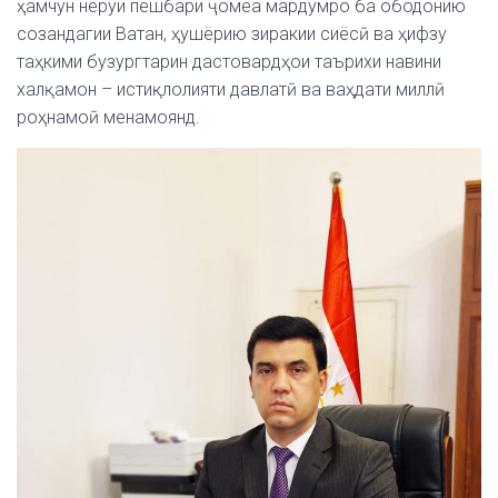
ҳамчун неруи пешбари ҷомеа мардумро ба ободонию
созандагии Ватан, ҳушёрию зиракии сиёсӣ ва ҳифзу
таҳкими бузургтарин дастовардҳои таърихи навини
халқамон – истиқлолияти давлатӣ ва ваҳдати миллӣ
роҳнамоӣ менамоянд.