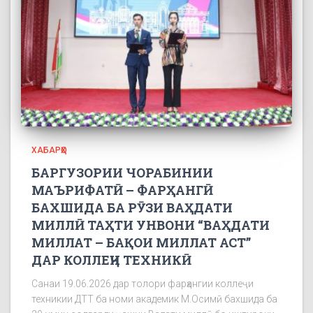
ХАБАРҲО
БАРГУЗОРИИ ЧОРАБИНИИ
МАЪРИФАТӢ – ФАРҲАНГӢ
БАХШИДА БА РӮЗИ ВАҲДАТИ
МИЛЛӢ ТАҲТИ УНВОНИ “ВАҲДАТИ
МИЛЛАТ – БАҚОИ МИЛЛАТ АСТ”
ДАР КОЛЛЕҶИ ТЕХНИКӢ
Санаи 19.06.2026 дар толори фарҳангии коллеҷи
техникии ДТТ ба номи академик М.Осимӣ бахшида ба