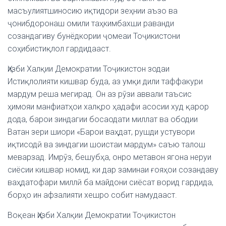
масъулиятшиносию иқтидори зеҳнии аъзо ва
ҷонибдоронаш омили таҳкимбахши раванди
созандагиву бунёдкории ҷомеаи Тоҷикистони
соҳибистиқлол гардидааст.
Ҳизби Халқии Демократии Тоҷикистон зодаи
Истиқлолияти кишвар буда, аз умқи дили таффакури
мардум реша мегирад. Он аз рӯзи аввали таъсис
ҳимояи манфиатҳои халқро ҳадафи асосии худ қарор
дода, барои зиндагии босаодати миллат ва ободии
Ватан зери шиори «Барои ваҳдат, рушди устувори
иқтисодӣ ва зиндагии шоистаи мардум» саъю талош
меварзад. Имрӯз, бешубҳа, онро метавон ягона неруи
сиёсии кишвар номид, ки дар заминаи ғояҳои созандаву
ваҳдатофари миллӣ ба майдони сиёсат ворид гардида,
борҳо ин афзалияти хешро собит намудааст.
Воқеан Ҳизби Халқии Демократии Тоҷикистон