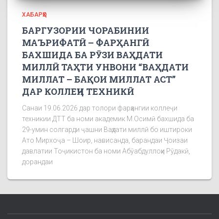
ХАБАРҲО
БАРГУЗОРИИ ЧОРАБИНИИ
МАЪРИФАТӢ – ФАРҲАНГӢ
БАХШИДА БА РӮЗИ ВАҲДАТИ
МИЛЛӢ ТАҲТИ УНВОНИ “ВАҲДАТИ
МИЛЛАТ – БАҚОИ МИЛЛАТ АСТ”
ДАР КОЛЛЕҶИ ТЕХНИКӢ
Санаи 19.06.2026 дар толори фарҳангии коллеҷи
техникии ДТТ ба номи академик М.Осимӣ бахшида ба
29-умин солгарди ҷашни Ваҳдати миллӣ бо иштироки
Ато Мирхоҷа – Шоир, нависанда, барандаи Ҷоизаи
давлатии Тоҷикистон ба номи Абӯабдуллоҳи Рӯдакӣ,
дорандаи