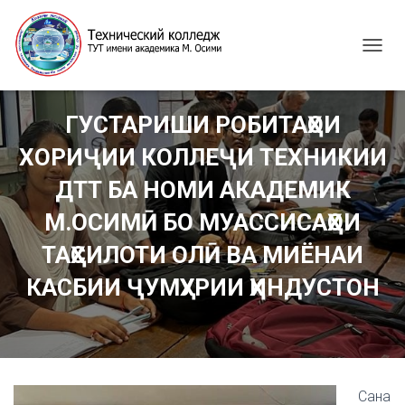
T
O
G
G
ГУСТАРИШИ РОБИТАҲОИ
L
E
ХОРИҶИИ КОЛЛЕҶИ ТЕХНИКИИ
N
A
ДТТ БА НОМИ АКАДЕМИК
V
I
М.ОСИМӢ БО МУАССИСАҲОИ
G
ТАҲСИЛОТИ ОЛӢ ВА МИЁНАИ
A
T
КАСБИИ ҶУМҲУРИИ ҲИНДУСТОН
I
O
N
Сана