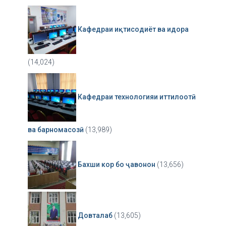
Кафедраи иқтисодиёт ва идора
(14,024)
Кафедраи технологияи иттилоотӣ
ва барномасозӣ
(13,989)
Бахши кор бо ҷавонон
(13,656)
Довталаб
(13,605)