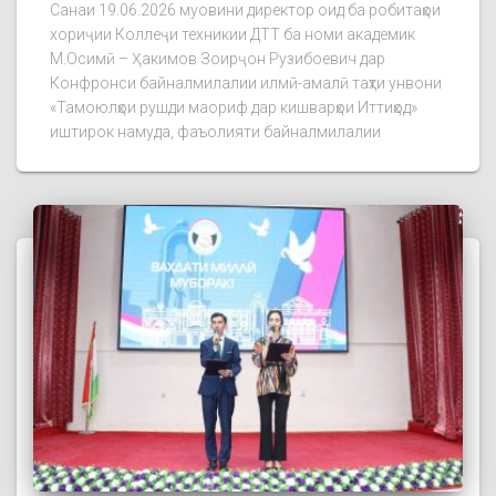
Санаи 19.06.2026 муовини директор оид ба робитаҳои
хориҷии Коллеҷи техникии ДТТ ба номи академик
М.Осимӣ – Ҳакимов Зоирҷон Рузибоевич дар
Конфронси байналмилалии илмӣ-амалӣ таҳти унвони
«Тамоюлҳои рушди маориф дар кишварҳои Иттиҳод»
иштирок намуда, фаъолияти байналмилалии