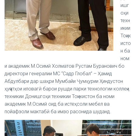
ишг
оҳи
техн
икии
Тоҷик
исто
н ба
ном
и академик М.Осимӣ Холматов Рустам Буранович бо
директори генералии МС “Садр Глобал” – Ҳамид
Абдулбари дар шаҳри Мумбайи Ҷумҳурии Ҳиндустон
ҳуҷҷатҳои иловагӣ барои рушди парки технологии коллеҷи
техникии Донишгоҳи техникии Тоҷикистон ба номи
академик М.Осимӣ оид ба истеҳсоли мебел ва
пойафзоли мактабӣ ба имзо расонида шуданд.