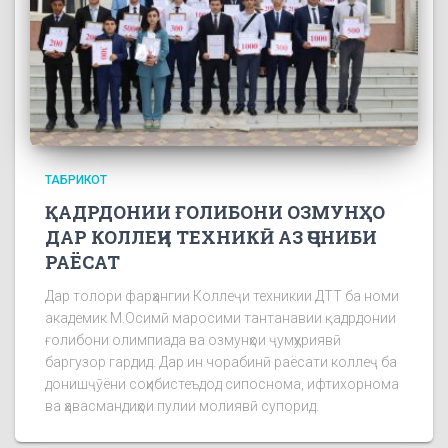
ТАБРИКОТ
ҚАДРДОНИИ ҒОЛИБОНИ ОЗМУНҲО
ДАР КОЛЛЕҶИ ТЕХНИКӢ АЗ ҶОНИБИ
РАЁСАТ
Дар толори фарҳангии Коллеҷи техникии ДТТ ба номи
академик М.Осимӣ маросими тантанавии қадрдонии
ғолибони олимпиада ва озмунҳои ҷумҳуриявӣ
баргузор гардид. Дар ин чорабинӣ раёсати коллеҷ ба
донишҷӯёни соҳибистеъдод сипоснома, ифтихорнома
ва ҳавасмандиҳои пулии молиявӣ супорид.