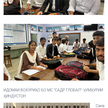
ИДОМАИ ВОХӮРИҲО БО МС “САДР ГЛОБАЛ” ҶУМҲУРИИ
ҲИНДУСТОН
Сана