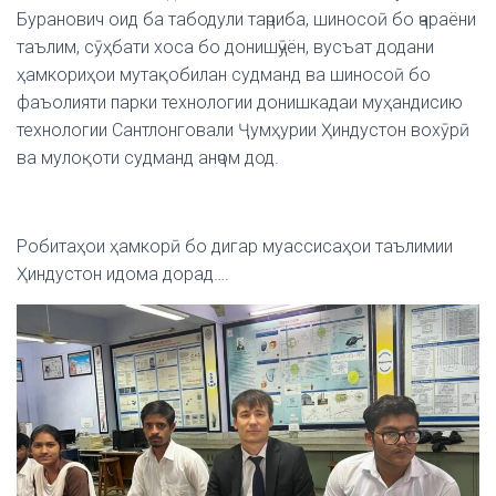
Буранович оид ба табодули таҷриба, шиносоӣ бо ҷараёни
таълим, сӯҳбати хоса бо донишҷӯён, вусъат додани
ҳамкориҳои мутақобилан судманд ва шиносоӣ бо
фаъолияти парки технологии донишкадаи муҳандисию
технологии Сантлонговали Ҷумҳурии Ҳиндустон вохӯрӣ
ва мулоқоти судманд анҷом дод.
Робитаҳои ҳамкорӣ бо дигар муассисаҳои таълимии
Ҳиндустон идома дорад….