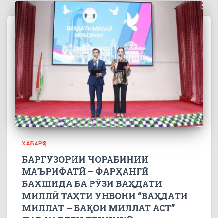
ХАБАРҲО
БАРГУЗОРИИ ЧОРАБИНИИ
МАЪРИФАТӢ – ФАРҲАНГӢ
БАХШИДА БА РӮЗИ ВАҲДАТИ
МИЛЛӢ ТАҲТИ УНВОНИ “ВАҲДАТИ
МИЛЛАТ – БАҚОИ МИЛЛАТ АСТ”