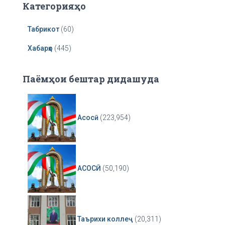
Категорияҳо
Табрикот
(60)
Хабарҳо
(445)
Паёмҳои бештар дидашуда
Асосӣ
(223,954)
АСОСӢ
(50,190)
Таърихи коллеҷ
(20,311)