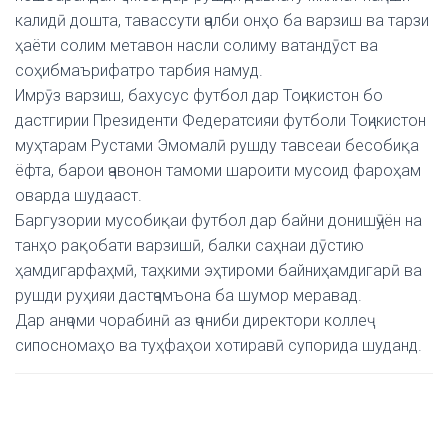
калидӣ дошта, тавассути ҷалби онҳо ба варзиш ва тарзи
ҳаёти солим метавон насли солиму ватандӯст ва
соҳибмаърифатро тарбия намуд.
Имрӯз варзиш, бахусус футбол дар Тоҷикистон бо
дастгирии Президенти Федератсияи футболи Тоҷикистон
муҳтарам Рустами Эмомалӣ рушду тавсеаи бесобиқа
ёфта, барои ҷавонон тамоми шароити мусоид фароҳам
оварда шудааст.
Баргузории мусобиқаи футбол дар байни донишҷӯён на
танҳо рақобати варзишӣ, балки саҳнаи дӯстию
ҳамдигарфаҳмӣ, таҳкими эҳтироми байниҳамдигарӣ ва
рушди руҳияи дастҷамъона ба шумор меравад.
Дар анҷоми чорабинӣ аз ҷониби директори коллеҷ
сипосномаҳо ва туҳфаҳои хотиравӣ супорида шуданд.