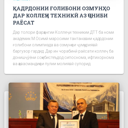
ҚАДРДОНИИ ҒОЛИБОНИ ОЗМУНҲО
ДАР КОЛЛЕҶИ ТЕХНИКӢ АЗ ҶОНИБИ
РАЁСАТ
Дар толори фарҳангии Коллеҷи техникии ДТТ ба номи
академик М.Осимӣ маросими тантанавии қадрдонии
ғолибони олимпиада ва озмунҳои ҷумҳуриявӣ
баргузор гардид. Дар ин чорабинӣ раёсати коллеҷ ба
донишҷӯёни соҳибистеъдод сипоснома, ифтихорнома
ва ҳавасмандиҳои пулии молиявӣ супорид.