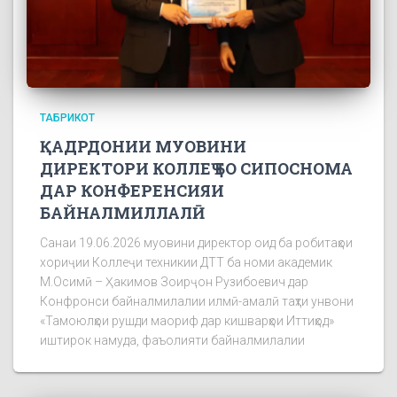
ТАБРИКОТ
ҚАДРДОНИИ МУОВИНИ
ДИРЕКТОРИ КОЛЛЕҶ БО СИПОСНОМА
ДАР КОНФЕРЕНСИЯИ
БАЙНАЛМИЛЛАЛӢ
Санаи 19.06.2026 муовини директор оид ба робитаҳои
хориҷии Коллеҷи техникии ДТТ ба номи академик
М.Осимӣ – Ҳакимов Зоирҷон Рузибоевич дар
Конфронси байналмилалии илмӣ-амалӣ таҳти унвони
«Тамоюлҳои рушди маориф дар кишварҳои Иттиҳод»
иштирок намуда, фаъолияти байналмилалии