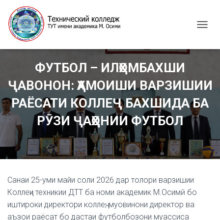
T
O
G
G
ФУТБОЛ – ИЛҲОМБАХШИ
L
E
ҶАВОНОН: ҲАМОИШИ ВАРЗИШИИ
N
A
РАЁСАТИ КОЛЛЕҶ БАХШИДА БА
V
I
РӮЗИ ҶАҲОНИИ ФУТБОЛ
G
A
T
I
O
N
Санаи 25-уми майи соли 2026 дар толори варзишии
Коллеҷи техникии ДТТ ба номи академик М.Осимӣ бо
иштироки директори коллеҷ, муовинони директор ва
аъзои раёсат бо дастаи футболбозони муассиса