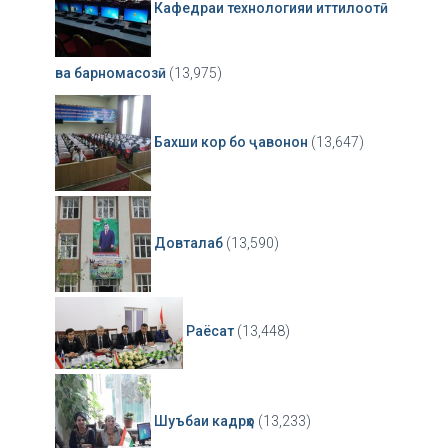
Кафедраи технологияи иттилоотӣ
ва барномасозӣ
(13,975)
Бахши кор бо ҷавонон
(13,647)
Довталаб
(13,590)
Раёсат
(13,448)
Шуъбаи кадрҳо
(13,233)