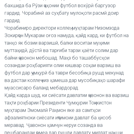
бахшида ба Рӯзи ҷаҳонии футбол вохӯрӣ баргузор
гардид. Чорабинӣ аз суҳбату мулоқоти расмӣ доир
гардид.
Чорабиниро директори коллеҷ, муҳтарам Низомзода
Зокирҷон Мукарам оғоз намуда, қайд кард, ки футбол на
танҳо як бозии варзишӣ, балки воситаи муҳими
муттаҳидӣ, дӯстӣ ва тарғиби тарзи ҳаёти солим дар
байни ҷавонон мебошад. Маҳз бо ташаббусҳои
созандаи роҳбарияти олии кишвар соҳаи варзиш ва
футбол дар ҷумҳурӣ ба таври бесобиқа рушд мекунад
ва дастаи коллеҷ низ ҳамеша дар мусобиқаҳо шарафи
муассисаро баланд мебардорад.
Қайд карда шуд, ки сиёсати давлатии ҷавонон ва варзиш
таҳти роҳбарии Президенти Ҷумҳурии Тоҷикистон
муҳтарам Эмомалӣ Раҳмон яке аз самтҳои
афзалиятноки сиёсати иҷтимоии давлат ба ҳисоб
меравад. Ҷавонон ҳамчун неруи созанда ва
пешбарандаи ҷомеа дар рушди давлату миллат нақши