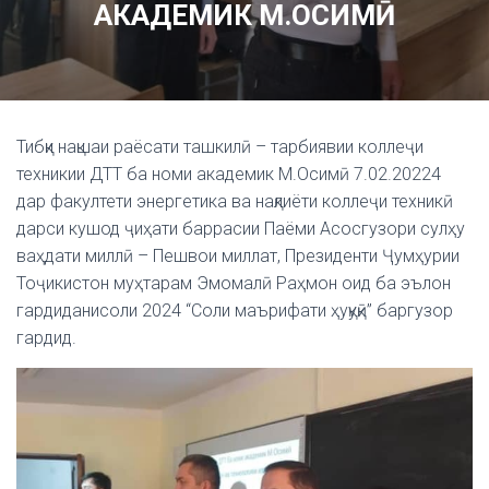
АКАДЕМИК М.ОСИМӢ
Тибқи нақшаи раёсати ташкилӣ – тарбиявии коллеҷи
техникии ДТТ ба номи академик М.Осимӣ 7.02.20224
дар факултети энергетика ва нақлиёти коллеҷи техникӣ
дарси кушод ҷиҳати баррасии Паёми Асосгузори сулҳу
ваҳдати миллӣ – Пешвои миллат, Президенти Ҷумҳурии
Тоҷикистон муҳтарам Эмомалӣ Раҳмон оид ба эълон
гардиданисоли 2024 “Соли маърифати ҳуқуқӣ” баргузор
гардид.