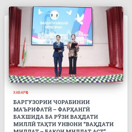
ХАБАРҲО
БАРГУЗОРИИ ЧОРАБИНИИ
МАЪРИФАТӢ – ФАРҲАНГӢ
БАХШИДА БА РӮЗИ ВАҲДАТИ
МИЛЛӢ ТАҲТИ УНВОНИ “ВАҲДАТИ
МИЛЛАТ – БАҚОИ МИЛЛАТ АСТ”