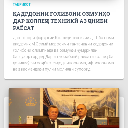
ТАБРИКОТ
ҚАДРДОНИИ ҒОЛИБОНИ ОЗМУНҲО
ДАР КОЛЛЕҶИ ТЕХНИКӢ АЗ ҶОНИБИ
РАЁСАТ
Дар толори фарҳангии Коллеҷи техникии ДТТ ба номи
академик М.Осимӣ маросими тантанавии қадрдонии
ғолибони олимпиада ва озмунҳои ҷумҳуриявӣ
баргузор гардид. Дар ин чорабинӣ раёсати коллеҷ ба
донишҷӯёни соҳибистеъдод сипоснома, ифтихорнома
ва ҳавасмандиҳои пулии молиявӣ супорид.