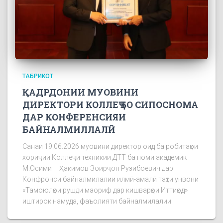
ТАБРИКОТ
ҚАДРДОНИИ МУОВИНИ
ДИРЕКТОРИ КОЛЛЕҶ БО СИПОСНОМА
ДАР КОНФЕРЕНСИЯИ
БАЙНАЛМИЛЛАЛӢ
Санаи 19.06.2026 муовини директор оид ба робитаҳои
хориҷии Коллеҷи техникии ДТТ ба номи академик
М.Осимӣ – Ҳакимов Зоирҷон Рузибоевич дар
Конфронси байналмилалии илмӣ-амалӣ таҳти унвони
«Тамоюлҳои рушди маориф дар кишварҳои Иттиҳод»
иштирок намуда, фаъолияти байналмилалии