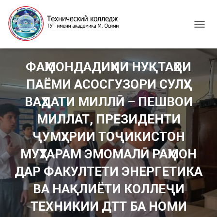
T
O
G
G
ФАҲМОНДАДИҲИИ НУҚТАҲОИ
L
E
ПАЁМИ АСОСГУЗОРИ СУЛҲУ
N
A
ВАҲДАТИ МИЛЛӢ – ПЕШВОИ
V
I
МИЛЛАТ, ПРЕЗИДЕНТИ
G
ҶУМҲУРИИ ТОҶИКИСТОН
A
T
МУҲТАРАМ ЭМОМАЛӢ РАҲМОН
I
O
ДАР ФАКУЛТЕТИ ЭНЕРГЕТИКА
N
ВА НАҚЛИЁТИ КОЛЛЕҶИ
ТЕХНИКИИ ДТТ БА НОМИ