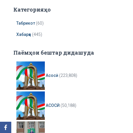
r
Категорияҳо
Табрикот
(60)
Хабарҳо
(445)
Паёмҳои бештар дидашуда
Асосӣ
(223,808)
АСОСӢ
(50,188)