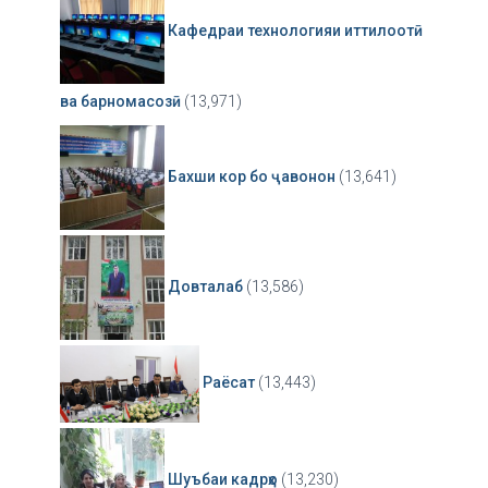
Кафедраи технологияи иттилоотӣ
ва барномасозӣ
(13,971)
Бахши кор бо ҷавонон
(13,641)
Довталаб
(13,586)
Раёсат
(13,443)
Шуъбаи кадрҳо
(13,230)