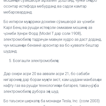
мошинҳои сӯзишворӣ афзалият доштанд, чунки онҳоро
осонтар истифода мебурданд ва садои камтар
мебароварданд.
Бо ихтирои муҳаррики дохилии сӯзишворӣ аз ҷониби
Карл Бенц ва рушди истеҳсоли оммавии мошинҳо аз
ҷониби Ҳенри Форд (Model T дар соли 1908),
электромобилҳо тадриҷан мавқеи худро аз даст доданд,
чун мошинҳои бензинӣ арзонтар ва бо қуввати бештар
шуданд.
Бозгашти электромобилҳо:
Дар охири асри 20 ва аввали асри 21, бо сабаби
нигарониҳо дар бораи муҳити зист, кам шудани манбаъҳои
нафту газ ва рушди технологияҳои батарея, таваҷҷӯҳ ба
электромобилҳо дубора эҳё шуд.
Бо таъсиси ширкатҳо ба монанди Tesla, Inc. (соли 2003)