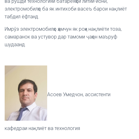
ва рушди технологияи батареяҳои литий-ионӣ,
электромобилҳо ба як интихоби васеъ барои нақлиёт
табдил ёфтанд.
Имрӯз электромобилҳо ҳамчун як роҳи нақлиёти тоза,
самаранок ва устувор дар тамоми ҷаҳон маъруф
шудаанд.
Асоев Умедчон, ассистенти
кафедраи нақлиёт ва технология