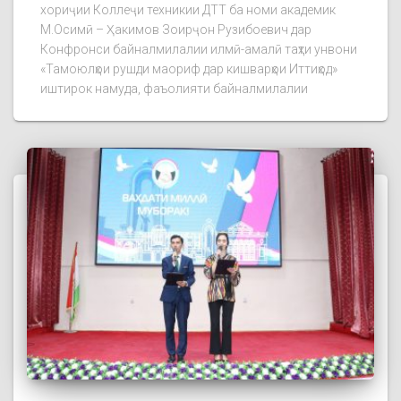
хориҷии Коллеҷи техникии ДТТ ба номи академик
М.Осимӣ – Ҳакимов Зоирҷон Рузибоевич дар
Конфронси байналмилалии илмӣ-амалӣ таҳти унвони
«Тамоюлҳои рушди маориф дар кишварҳои Иттиҳод»
иштирок намуда, фаъолияти байналмилалии