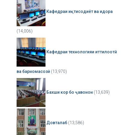
Кафедраи иқтисодиёт ва идора
(14,006)
Кафедраи технологияи иттилоотӣ
ва барномасозӣ
(13,970)
Бахши кор бо ҷавонон
(13,639)
Довталаб
(13,586)