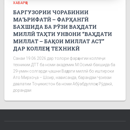
ХАБАРҲО
БАРГУЗОРИИ ЧОРАБИНИИ
МАЪРИФАТӢ – ФАРҲАНГӢ
БАХШИДА БА РӮЗИ ВАҲДАТИ
МИЛЛӢ ТАҲТИ УНВОНИ “ВАҲДАТИ
МИЛЛАТ – БАҚОИ МИЛЛАТ АСТ”
ДАР КОЛЛЕҶИ ТЕХНИКӢ
Санаи 19.06.2026 дар толори фарҳангии коллеҷи
техникии ДТТ ба номи академик М.Осимӣ бахшида ба
29-умин солгарди ҷашни Ваҳдати миллӣ бо иштироки
Ато Мирхоҷа – Шоир, нависанда, барандаи Ҷоизаи
давлатии Тоҷикистон ба номи Абӯабдуллоҳи Рӯдакӣ,
дорандаи