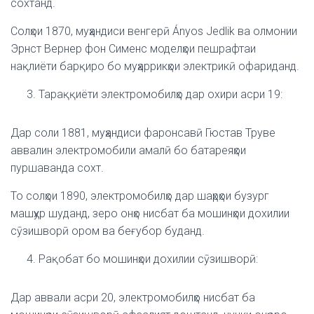
сохтанд.
Солҳои 1870, муҳандиси венгерӣ Ányos Jedlik ва олмонии
Эрнст Вернер фон Сименс моделҳои пешрафтаи
нақлиёти барқиро бо муҳаррикҳои электрикӣ офариданд.
Тараққиёти электромобилҳо дар охири асри 19:
Дар соли 1881, муҳандиси фаронсавӣ Гюстав Труве
аввалин электромобили амалӣ бо батареяҳои
пуршаванда сохт.
То солҳои 1890, электромобилҳо дар шаҳрҳои бузург
машҳур шуданд, зеро онҳо нисбат ба мошинҳои дохилии
сӯзишворӣ ором ва беғубор буданд.
Рақобат бо мошинҳои дохилии сӯзишворӣ:
Дар аввали асри 20, электромобилҳо нисбат ба