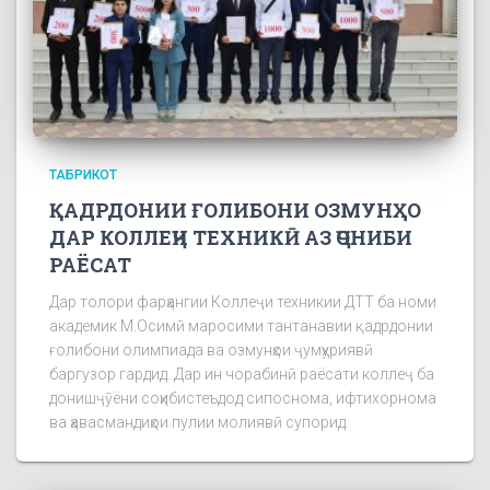
ТАБРИКОТ
ҚАДРДОНИИ ҒОЛИБОНИ ОЗМУНҲО
ДАР КОЛЛЕҶИ ТЕХНИКӢ АЗ ҶОНИБИ
РАЁСАТ
Дар толори фарҳангии Коллеҷи техникии ДТТ ба номи
академик М.Осимӣ маросими тантанавии қадрдонии
ғолибони олимпиада ва озмунҳои ҷумҳуриявӣ
баргузор гардид. Дар ин чорабинӣ раёсати коллеҷ ба
донишҷӯёни соҳибистеъдод сипоснома, ифтихорнома
ва ҳавасмандиҳои пулии молиявӣ супорид.