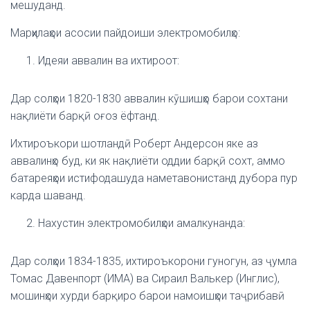
мешуданд.
Марҳилаҳои асосии пайдоиши электромобилҳо:
Идеяи аввалин ва ихтироот:
Дар солҳои 1820-1830 аввалин кӯшишҳо барои сохтани
нақлиёти барқӣ оғоз ёфтанд.
Ихтироъкори шотландӣ Роберт Андерсон яке аз
аввалинҳо буд, ки як нақлиёти оддии барқӣ сохт, аммо
батареяҳои истифодашуда наметавонистанд дубора пур
карда шаванд.
Нахустин электромобилҳои амалкунанда:
Дар солҳои 1834-1835, ихтироъкорони гуногун, аз ҷумла
Томас Давенпорт (ИМА) ва Сираил Валькер (Инглис),
мошинҳои хурди барқиро барои намоишҳои таҷрибавӣ