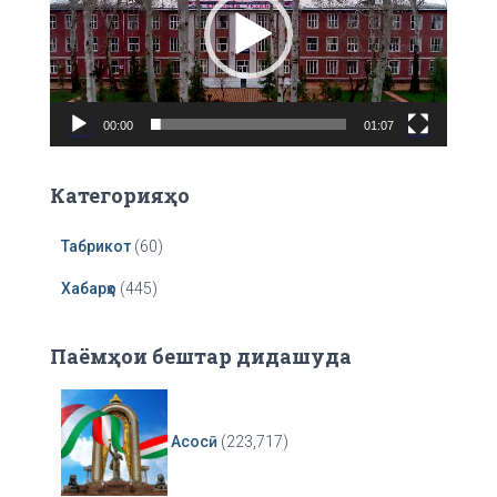
e
o
P
l
a
00:00
01:07
y
e
r
Категорияҳо
Табрикот
(60)
Хабарҳо
(445)
Паёмҳои бештар дидашуда
Асосӣ
(223,717)