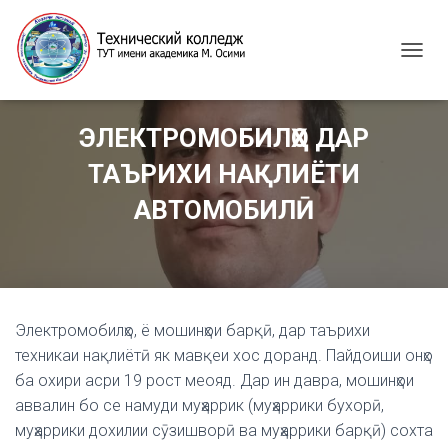
T
O
G
G
ЭЛЕКТРОМОБИЛҲО ДАР
L
E
ТАЪРИХИ НАҚЛИЁТИ
N
A
АВТОМОБИЛӢ
V
I
G
A
T
I
Электромобилҳо, ё мошинҳои барқӣ, дар таърихи
O
N
техникаи нақлиётӣ як мавқеи хос доранд. Пайдоиши онҳо
ба охири асри 19 рост меояд. Дар ин давра, мошинҳои
аввалин бо се намуди муҳаррик (муҳаррики бухорӣ,
муҳаррики дохилии сӯзишворӣ ва муҳаррики барқӣ) сохта