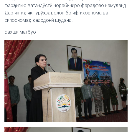
фарҳангию ватандӯстӣ чорабиниро фараҳафзо намуданд.
Дар интиҳо як гурӯҳ фаъолон бо ифтихорнома ва
сипосномаҳо қадрдонӣ шуданд.
Бахши матбуот