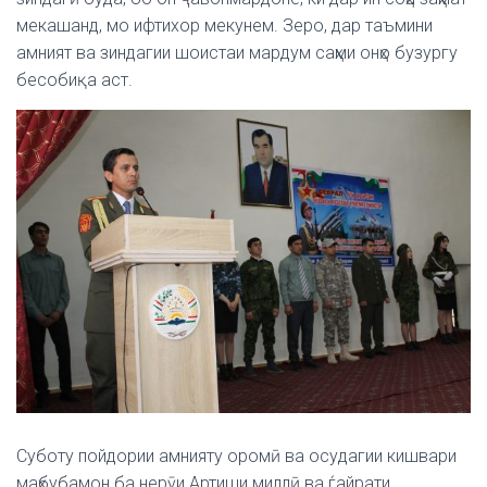
мекашанд, мо ифтихор мекунем. Зеро, дар таъмини
амният ва зиндагии шоистаи мардум саҳми онҳо бузургу
бесобиқа аст.
Суботу пойдории амнияту оромӣ ва осудагии кишвари
маҳбубамон ба нерӯи Артиши миллӣ ва ѓайрати