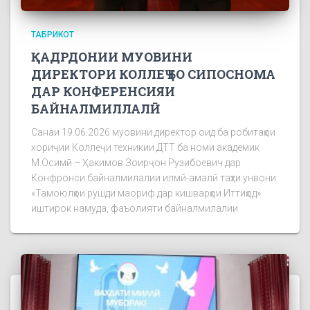
ТАБРИКОТ
ҚАДРДОНИИ МУОВИНИ
ДИРЕКТОРИ КОЛЛЕҶ БО СИПОСНОМА
ДАР КОНФЕРЕНСИЯИ
БАЙНАЛМИЛЛАЛӢ
Санаи 19.06.2026 муовини директор оид ба робитаҳои
хориҷии Коллеҷи техникии ДТТ ба номи академик
М.Осимӣ – Ҳакимов Зоирҷон Рузибоевич дар
Конфронси байналмилалии илмӣ-амалӣ таҳти унвони
«Тамоюлҳои рушди маориф дар кишварҳои Иттиҳод»
иштирок намуда, фаъолияти байналмилалии