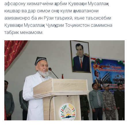
афсарону хизматчиёни ҳарбии Қувваҳои Мусаллаҳи
кишвар ва дар симои онҳо кулли ҳамватанони
азизамонро ба ин Рӯзи таърихӣ, яъне таъсисёбии
Қувваҳои Мусаллаҳи Ҷумҳурии Тоҷикистон самимона
табрик менамоям.