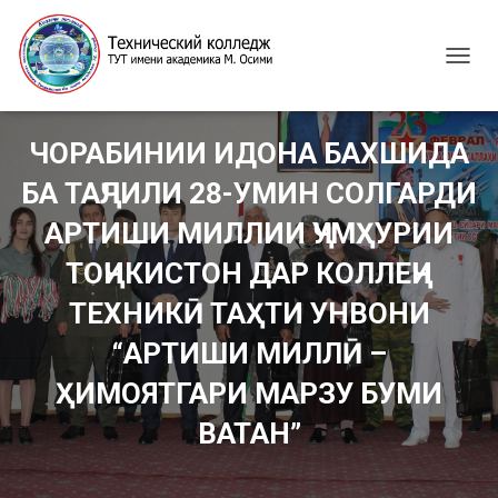
T
O
G
G
ЧОРАБИНИИ ИДОНА БАХШИДА
L
E
БА ТАҶЛИЛИ 28-УМИН СОЛГАРДИ
N
A
АРТИШИ МИЛЛИИ ҶУМҲУРИИ
V
I
ТОҶИКИСТОН ДАР КОЛЛЕҶИ
G
ТЕХНИКӢ ТАҲТИ УНВОНИ
A
T
“АРТИШИ МИЛЛӢ –
I
O
ҲИМОЯТГАРИ МАРЗУ БУМИ
N
ВАТАН”