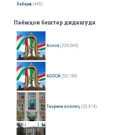
Хабарҳо
(445)
Паёмҳои бештар дидашуда
Асосӣ
(224,069)
АСОСӢ
(50,190)
Таърихи коллеҷ
(20,314)