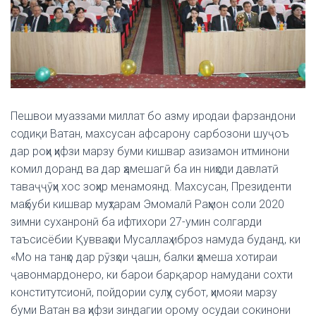
Пешвои муаззами миллат бо азму иродаи фарзандони
содиқи Ватан, махсусан афсарону сарбозони шуҷоъ
дар роҳи ҳифзи марзу буми кишвар азизамон итминони
комил доранд ва дар ҳамешагӣ ба ин ниҳоди давлатӣ
таваҷҷӯҳи хос зоҳир менамоянд. Махсусан, Президенти
маҳбуби кишвар муҳтарам Эмомалӣ Раҳмон соли 2020
зимни суханронӣ ба ифтихори 27-умин солгарди
таъсисёбии Қувваҳои Мусаллаҳ иброз намуда буданд, ки
«Мо на танҳо дар рӯзҳои ҷашн, балки ҳамеша хотираи
ҷавонмардонеро, ки барои барқарор намудани сохти
конститутсионӣ, пойдории сулҳу субот, ҳимояи марзу
буми Ватан ва ҳифзи зиндагии орому осудаи сокинони