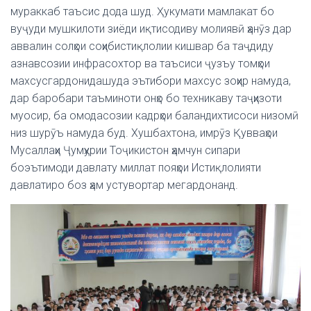
мураккаб таъсис дода шуд. Ҳукумати мамлакат бо
вуҷуди мушкилоти зиёди иқтисодиву молиявӣ ҳанӯз дар
аввалин солҳои соҳибистиқлолии кишвар ба таҷдиду
азнавсозии инфрасохтор ва таъсиси ҷузъу томҳои
махсусгардонидашуда эътибори махсус зоҳир намуда,
дар баробари таъминоти онҳо бо техникаву таҷҳизоти
муосир, ба омодасозии кадрҳои баландихтисоси низомӣ
низ шурӯъ намуда буд. Хушбахтона, имрӯз Қувваҳои
Мусаллаҳи Ҷумҳурии Тоҷикистон ҳамчун сипари
боэътимоди давлату миллат пояҳои Истиқлолияти
давлатиро боз ҳам устувортар мегардонанд.