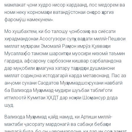
мамлакат ҷони худро нисор кардаанд, пос медорем ва
номи неку корномаҳои ватандӯстонаи онҳоро ҳаргиз
фаромӯш намекунем».
Мо хушбахтем, ки бо талошу ҷонбозиҳо ва сиёсати
хирадмандонаи Асосгузори сулҳу ваҳдати миллӣ-Пешвои
миллат муҳтарам Эмомалӣ Раҳмон имрӯз Қувваҳои
Мусаллаҳ бо тамоми шароитҳои муосири низомӣ таъмин
гардида, афсарону сарбозони кишвар сарбаландона
дар муқобили ҳамагуна хатару таҳдидҳои душманони
миллат содиқона истодагарӣ карда метавонанд. Пас аз
анҷоми сухани Саодатов Муҳаммадшоҳ сухани навбатӣ
ба Вализода Муҳаммад-мудири шуъбаи таблиѓоти
иттилоотӣ Кумитаи ҲХДТ дар ноҳияи Шоҳмансур дода
шуд.
Вализода Муҳаммад қайд намуд, ки Артиши миллӣ-
мактаби ҷасорату мардонагӣ ва сабақи бебаҳои
зиндагӣ буда, бо он ҷавонмардоне, ки дар ин соҳа заҳмат