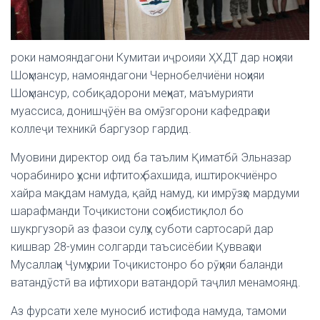
роки намояндагони Кумитаи иҷроияи ҲХДТ дар ноҳияи
Шоҳмансур, намояндагони Чернобелчиёни ноҳияи
Шоҳмансур, собиқадорони меҳнат, маъмурияти
муассиса, донишҷӯён ва омӯзгорони кафедраҳои
коллеҷи техникӣ баргузор гардид.
Муовини директор оид ба таълим Қиматбӣ Эльназар
чорабиниро ҳусни ифтитоҳ бахшида, иштирокчиёнро
хайра мақдам намуда, қайд намуд, ки имрӯзҳо мардуми
шарафманди Тоҷикистони соҳибистиқлол бо
шукргузорӣ аз фазои сулҳу суботи сартосарӣ дар
кишвар 28-умин солгарди таъсисёбии Қувваҳои
Мусаллаҳи Ҷумҳурии Тоҷикистонро бо рӯҳияи баланди
ватандӯстӣ ва ифтихори ватандорӣ таҷлил менамоянд.
Аз фурсати хеле муносиб истифода намуда, тамоми