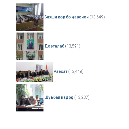
Бахши кор бо ҷавонон
(13,649)
Довталаб
(13,591)
Раёсат
(13,448)
Шуъбаи кадрҳо
(13,237)