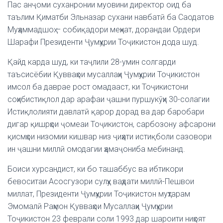
Пас анҷоми суханронии муовини директор оид ба
таълим Қиматби Эльназар сухани навбатӣ ба Саодатов
Муҳаммадшоҳ – собиқадори меҳнат, дорандаи Ордери
Шарафи Президенти Ҷумҳурии Тоҷикистон дода шуд.
Қайд карда шуд, ки таҷлили 28-умин солгарди
таъсисёбии Қувваҳои мусаллаҳи Ҷумҳурии Тоҷикистон
имсол ба даврае рост омадааст, ки Тоҷикистони
соҳибистиқлол дар арафаи ҷашни пуршукӯҳи 30-солагии
Истиқлолияти давлатӣ қарор дорад ва дар баробари
дигар қишрҳои ҷомеаи Тоҷикистон, сарбозону афсарони
қисмҳои низомии кишвар низ ҷиҳати истиқболи сазовори
ин ҷашни миллӣ омодагии ҳамаҷониба мебинанд.
Боиси хурсандист, ки бо ташаббус ва ибтикори
бевоситаи Асосгузори сулҳу ваҳдати миллӣ-Пешвои
миллат, Президенти Ҷумҳурии Тоҷикистон муҳтарам
Эмомалӣ Раҳмон Қувваҳои Мусаллаҳи Ҷумҳурии
Тоҷикистон 23 феврали соли 1993 дар шароити ниҳоят