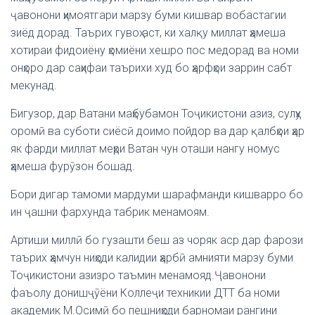
ҷавонони ҳимоятгари марзу буми кишвар вобастагии
зиёд дорад. Таърих гувоҳ аст, ки халқу миллат ҳамеша
хотираи фидоиёну ҳомиёни хешро пос медорад ва номи
онҳоро дар саҳифаи таърихи худ бо ҳарфҳои заррин сабт
мекунад.
Бигузор, дар Ватани маҳбубамон Тоҷикистони азиз, сулҳу
оромӣ ва суботи сиёсӣ доимо пойдор ва дар қалбҳои ҳар
як фарди миллат меҳри Ватан чун оташи нангу номус
ҳамеша фурӯзон бошад.
Бори дигар тамоми мардуми шарафманди кишварро бо
ин ҷашни фархунда табрик менамоям.
Артиши миллӣ бо гузашти беш аз чоряк аср дар фарози
таърих ҳамчун ниҳоди калидии ҳарбӣ амнияти марзу буми
Тоҷикистони азизро таъмин менамояд.Ҷавонони
фаъолу донишҷӯёни Коллеҷи техникии ДТТ ба номи
академик М.Осимӣ бо пешниҳоди барномаи рангини