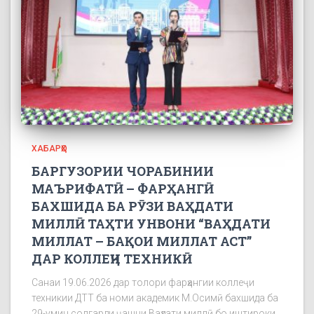
ХАБАРҲО
БАРГУЗОРИИ ЧОРАБИНИИ
МАЪРИФАТӢ – ФАРҲАНГӢ
БАХШИДА БА РӮЗИ ВАҲДАТИ
МИЛЛӢ ТАҲТИ УНВОНИ “ВАҲДАТИ
МИЛЛАТ – БАҚОИ МИЛЛАТ АСТ”
ДАР КОЛЛЕҶИ ТЕХНИКӢ
Санаи 19.06.2026 дар толори фарҳангии коллеҷи
техникии ДТТ ба номи академик М.Осимӣ бахшида ба
29-умин солгарди ҷашни Ваҳдати миллӣ бо иштироки