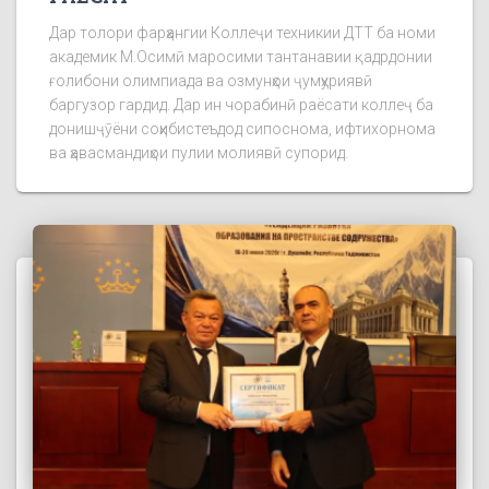
Дар толори фарҳангии Коллеҷи техникии ДТТ ба номи
академик М.Осимӣ маросими тантанавии қадрдонии
ғолибони олимпиада ва озмунҳои ҷумҳуриявӣ
баргузор гардид. Дар ин чорабинӣ раёсати коллеҷ ба
донишҷӯёни соҳибистеъдод сипоснома, ифтихорнома
ва ҳавасмандиҳои пулии молиявӣ супорид.