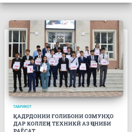
ТАБРИКОТ
ҚАДРДОНИИ ҒОЛИБОНИ ОЗМУНҲО
ДАР КОЛЛЕҶИ ТЕХНИКӢ АЗ ҶОНИБИ
РАЁСАТ