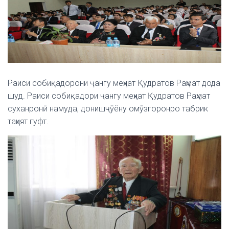
Раиси собиқадорони ҷангу меҳнат Қудратов Раҳмат дода
шуд.
Раиси собиқадори ҷангу меҳнат Қудратов Раҳмат
суханронӣ намуда, донишҷӯёну омӯзгоронро табрик
таҳият гуфт.