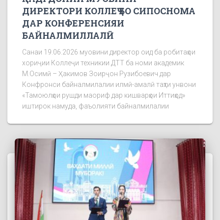
ДИРЕКТОРИ КОЛЛЕҶ БО СИПОСНОМА
ДАР КОНФЕРЕНСИЯИ
БАЙНАЛМИЛЛАЛӢ
Санаи 19.06.2026 муовини директор оид ба робитаҳои
хориҷии Коллеҷи техникии ДТТ ба номи академик
М.Осимӣ – Ҳакимов Зоирҷон Рузибоевич дар
Конфронси байналмилалии илмӣ-амалӣ таҳти унвони
«Тамоюлҳои рушди маориф дар кишварҳои Иттиҳод»
иштирок намуда, фаъолияти байналмилалии