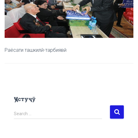
Раёсати ташкилӣ-тарбиявӣ
Ҷустуҷӯ
S
Search …
e
a
r