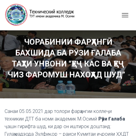
T
O
G
G
ЧОРАБИНИИ ФАРҲАНГӢ
L
E
БАХШИДА БА РӮЗИ ҒАЛАБА
N
A
ТАҲТИ УНВОНИ “ҲЕҶ КАС ВА ҲЕҶ
V
I
ЧИЗ ФАРОМУШ НАХОҲАД ШУД”
G
A
T
I
O
N
Санаи 05.05.2021 дар толори фарҳангии коллеҷи
техникии ДТТ ба номи академик М.Осимӣ
Рӯзи Ғалаба
ҷашн гирифта шуд, ки дар он иштирок доштанд:
Гулаҳмадзода Зулфиқор – раиси Кумитаи иҷроияи ҲХДТ