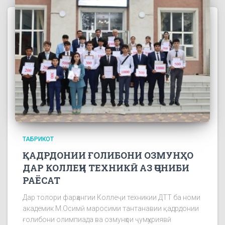
ТАБРИКОТ
ҚАДРДОНИИ ҒОЛИБОНИ ОЗМУНҲО
ДАР КОЛЛЕҶИ ТЕХНИКӢ АЗ ҶОНИБИ
РАЁСАТ
Дар толори фарҳангии Коллеҷи техникии ДТТ ба номи
академик М.Осимӣ маросими тантанавии қадрдонии
ғолибони олимпиада ва озмунҳои ҷумҳуриявӣ