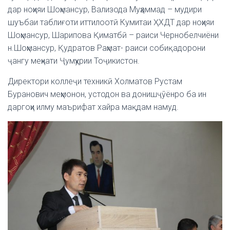
дар ноҳияи Шоҳмансур, Вализода Муҳаммад – мудири
шуъбаи таблиғоти иттилоотӣ Кумитаи ҲХДТ дар ноҳияи
Шоҳмансур, Шарипова Қиматбӣ – раиси Чернобелчиёни
н.Шоҳмансур, Қудратов Раҳмат- раиси собиқадорони
ҷангу меҳнати Ҷумҳурии Тоҷикистон.
Директори коллеҷи техникӣ Холматов Рустам
Буранович меҳмонон, устодон ва донишҷӯёнро ба ин
даргоҳи илму маърифат хайра мақдам намуд.