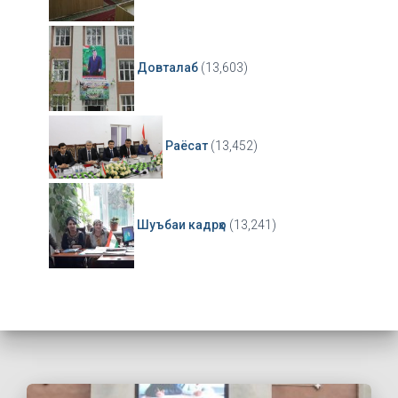
Довталаб
(13,603)
Раёсат
(13,452)
Шуъбаи кадрҳо
(13,241)