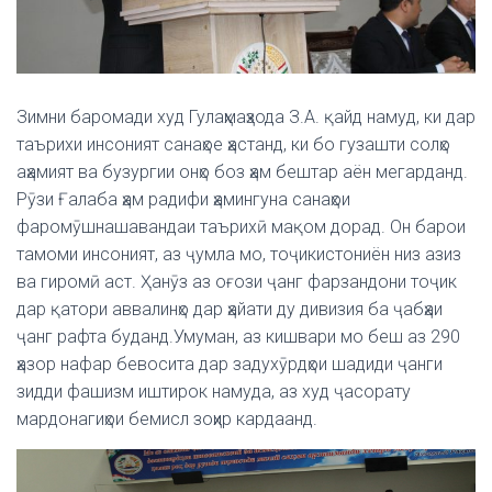
Зимни баромади худ Гулаҳмаҳзода З.А. қайд намуд, ки дар
таърихи инсоният санаҳое ҳастанд, ки бо гузашти солҳо
аҳамият ва бузургии онҳо боз ҳам бештар аён мегарданд.
Рӯзи Ғалаба ҳам радифи ҳамингуна санаҳои
фаромӯшнашавандаи таърихӣ мақом дорад.
Он барои
тамоми инсоният, аз ҷумла мо, тоҷикистониён низ азиз
ва гиромӣ аст.
Ҳанӯз аз оғози ҷанг фарзандони тоҷик
дар қатори аввалинҳо дар ҳайати ду дивизия ба ҷабҳаи
ҷанг рафта буданд.Умуман, аз кишвари мо беш аз 290
ҳазор нафар бевосита дар задухӯрдҳои шадиди ҷанги
зидди фашизм иштирок намуда, аз худ ҷасорату
мардонагиҳои бемисл зоҳир кардаанд.