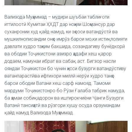
Вализода Муҳаммад – мудири шуъбаи таблиғоти
иттилоотӣ Кумитаи ҲХДТ дар ноҳияи Шоҳмансур дар
суханронии худ қайд намуд, ки эҳсоси ватандӯстӣ ва
мушкилнописандии онҳо имрӯз барои мо,ки истиқлолияти
давлати худро таҳким бахшида, созандагиву бунёдкорӣ
ва ободии Тоҷикистони азизро ҳадафи хеш қарор
додаем, намунаи ибрат ва сабақ аст.
Бигзор насли
ояндаи Тоҷикистон бо чунин ҳисси бузурги ватандӯстиву
ватанпарастӣва ифтихори миллӣ нерӯи худро танҳо
барои ободии Ватани хеш сарф намояд.
Тамоми
мардуми Тоҷикистонро бо Рӯзи Ғалаба табрик намуда,
ба ҳамаи собиқадорон ва иштирокчиёни Ҷанги Бузурги
Ватанӣ тансиҳатӣ ва рӯзгори хушу осуда орзумандам
қайд намуд Вализода Муҳаммад.