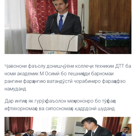
Ҷавонони фаъолу донишҷӯёни коллеҷи техникии ДТТ ба
номи академик М.Осимӣ бо пешниҳоди барномаи
рангини фарҳангию ватандӯстӣ чорабиниро фараҳафзо
намуданд.
Дар интиҳо як гурӯҳ фаъолон меҳмононро бо тӯҳфаҳо
ифтихорномаҳо ва сипосномаҳо қадрдонӣ шуданд.