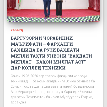
ХАБАРҲО
БАРГУЗОРИИ ЧОРАБИНИИ
МАЪРИФАТӢ – ФАРҲАНГӢ
БАХШИДА БА РӮЗИ ВАҲДАТИ
МИЛЛӢ ТАҲТИ УНВОНИ “ВАҲДАТИ
МИЛЛАТ – БАҚОИ МИЛЛАТ АСТ”
ДАР КОЛЛЕҶИ ТЕХНИКӢ
Санаи 19.06.2026 дар толори фарҳангии коллеҷи
техникии ДТТ ба номи академик М.Осимӣ бахшида ба
29-умин солгарди ҷашни Ваҳдати миллӣ бо иштироки
Ато Мирхоҷа – Шоир, нависанда, барандаи Ҷоизаи
давлатии Тоҷикистон ба номи Абӯабдуллоҳи Рӯдакӣ,
дорандаи