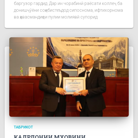
баргузор гардид. Дар ин чорабинӣ раёсати коллеҷ ба
донишҷӯёни соҳибистеъдод сипоснома, ифтихорнома
ва ҳавасмандиҳои пулии молиявӣ супорид.
ТАБРИКОТ
ҚАДРДОНИИ МУОВИНИ