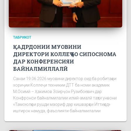
ТАБРИКОТ
ҚАДРДОНИИ МУОВИНИ
ДИРЕКТОРИ КОЛЛЕҶ БО СИПОСНОМА
ДАР КОНФЕРЕНСИЯИ
БАЙНАЛМИЛЛАЛӢ
Санаи 19.06.2026 муовини директор оид ба робитаҳои
хориҷии Коллеҷи техникии ДТТ ба номи академик
М.Осимӣ – Ҳакимов Зоирҷон Рузибоевич дар
Конфронси байналмилалии илмӣ-амалӣ таҳти унвони
«Тамоюлҳои рушди маориф дар кишварҳои Иттиҳод»
иштирок намуда, фаъолияти байналмилалии