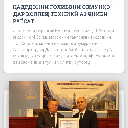
ҚАДРДОНИИ ҒОЛИБОНИ ОЗМУНҲО
ДАР КОЛЛЕҶИ ТЕХНИКӢ АЗ ҶОНИБИ
РАЁСАТ
Дар толори фарҳангии Коллеҷи техникии ДТТ ба номи
академик М.Осимӣ маросими тантанавии қадрдонии
ғолибони олимпиада ва озмунҳои ҷумҳуриявӣ
баргузор гардид. Дар ин чорабинӣ раёсати коллеҷ ба
донишҷӯёни соҳибистеъдод сипоснома, ифтихорнома
ва ҳавасмандиҳои пулии молиявӣ супорид.