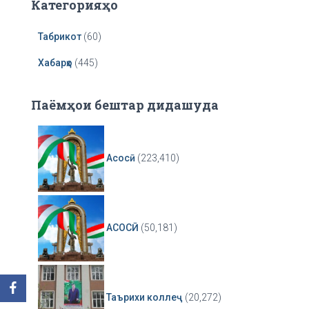
Категорияҳо
Табрикот
(60)
Хабарҳо
(445)
Паёмҳои бештар дидашуда
Асосӣ
(223,410)
АСОСӢ
(50,181)
Таърихи коллеҷ
(20,272)