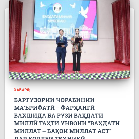
ХАБАРҲО
БАРГУЗОРИИ ЧОРАБИНИИ
МАЪРИФАТӢ – ФАРҲАНГӢ
БАХШИДА БА РӮЗИ ВАҲДАТИ
МИЛЛӢ ТАҲТИ УНВОНИ “ВАҲДАТИ
МИЛЛАТ – БАҚОИ МИЛЛАТ АСТ”
ДАР КОЛЛЕҶИ ТЕХНИКӢ