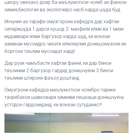
шиору овезахо доир ба маълумотхои чолиб аз фанхои
химия,биология ва экологияро насб карда шуда буд.
Инчунин аз тарафи омузгорони кафедра дар хафтаи
сипаришуда 1 дарси кушод 2- махфили илми ва 1 мизи
мудаввари илми баргузор карда шуд, ки вокеан
заминаи мусоидро чихати илмомузии донишомузони ин
боргохи таълим мусоидат кард!
Дар рузи чамъбасти хафтаи фанни, ки дар бинои
таълимии 2 баргузор гардид донишчуёни 3 бинои
таълими штироки фаъол доштанд.
Омузгрони кафедра маълумотхои чолибро тарики
тачрибахои шавковари химияви пешкаши донишчуёну
устодон гардониданд, ки вокеан сутуданист!