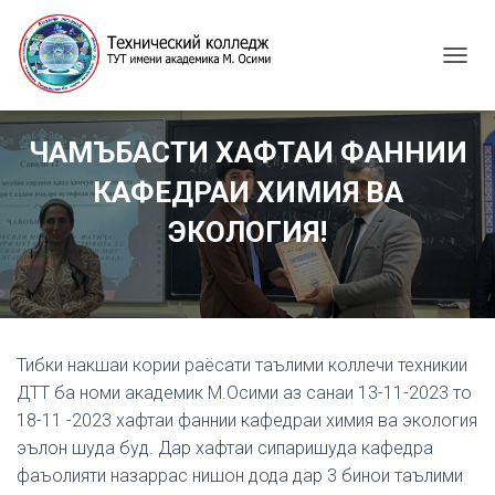
T
O
G
G
ЧАМЪБАСТИ ХАФТАИ ФАННИИ
L
E
КАФЕДРАИ ХИМИЯ ВА
N
A
ЭКОЛОГИЯ!
V
I
G
A
T
I
Тибки накшаи кории раёсати таълими коллечи техникии
O
N
ДТТ ба номи академик М.Осими аз санаи 13-11-2023 то
18-11 -2023 хафтаи фаннии кафедраи химия ва экология
эълон шуда буд. Дар хафтаи сипаришуда кафедра
фаъолияти назаррас нишон дода дар 3 бинои таълими