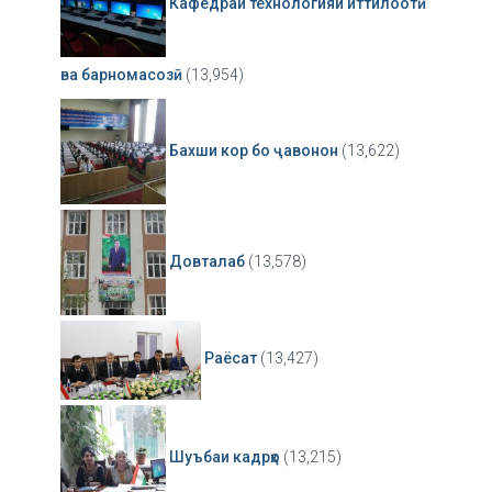
Кафедраи технологияи иттилоотӣ
ва барномасозӣ
(13,954)
Бахши кор бо ҷавонон
(13,622)
Довталаб
(13,578)
Раёсат
(13,427)
Шуъбаи кадрҳо
(13,215)