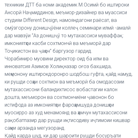
техникии ДТТ ба номи академик М.Осимӣ бо иштироки
Ансорӣ Наҷмиддинов, меъмор-дизайнер ва муассиси
студияи Different Design, намояндагони раёсат, ва
омӯзгорону донишҷӯёни коллеҷ семинари илмӣ -амалӣ
дар мавзӯи “Аз донишҷӯ то мутахассиси муваффақ:
имкониятҳои касби сохтмончӣ ва меъморӣ дар
Тоҷикистон ва ҷаҳон” баргузор гардид.
Чорабиниро муовини директор оид ба илм ва
инноватсия Азимов Холиқназар оғоз бахшида,
меҳмонону иштирокдоронро шодбош гуфта, қайд намуд,
ки рушди соҳаи сохтмон ва меъморӣ ба омодасозии
мутахассисони баландихтисос вобастагии калон
дошта, меъморон ва сохтмончиёни ҷавонон бо
истифода аз имкониятҳои фароҳамшуда донишҳои
муосирро аз худ менамоянд ва ҳамчун мутахассисони
рақобатпазир дар рушди иқтисодиву иҷтимоии кишвар
саҳми арзанда мегузоранд.
Қайд карда шуд, ки дар шароити рушди босуръати