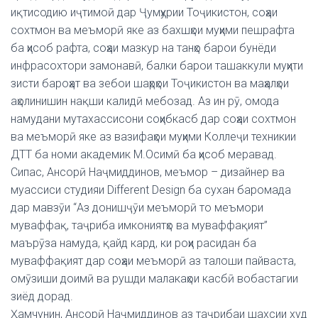
иқтисодию иҷтимоӣ дар Ҷумҳурии Тоҷикистон, соҳаи
сохтмон ва меъморӣ яке аз бахшҳои муҳими пешрафта
ба ҳисоб рафта, соҳаи мазкур на танҳо барои бунёди
инфрасохтори замонавӣ, балки барои ташаккули муҳити
зисти бароҳат ва зебои шаҳрҳои Тоҷикистон ва маҳалҳои
аҳолинишин нақши калидӣ мебозад. Аз ин рӯ, омода
намудани мутахассисони соҳибкасб дар соҳаи сохтмон
ва меъморӣ яке аз вазифаҳои муҳими Коллеҷи техникии
ДТТ ба номи академик М.Осимӣ ба ҳисоб меравад.
Сипас, Ансорӣ Наҷмиддинов, меъмор – дизайнер ва
муассиси студияи Different Design ба сухан баромада
дар мавзӯи “Аз донишҷӯи меъморӣ то меъмори
муваффақ, таҷриба имкониятҳо ва муваффақият”
маърӯза намуда, қайд кард, ки роҳи расидан ба
муваффақият дар соҳаи меъморӣ аз талоши пайваста,
омӯзиши доимӣ ва рушди малакаҳои касбӣ вобастагии
зиёд дорад.
Ҳамчунин, Ансорӣ Наҷмиддинов аз таҷрибаи шахсии худ