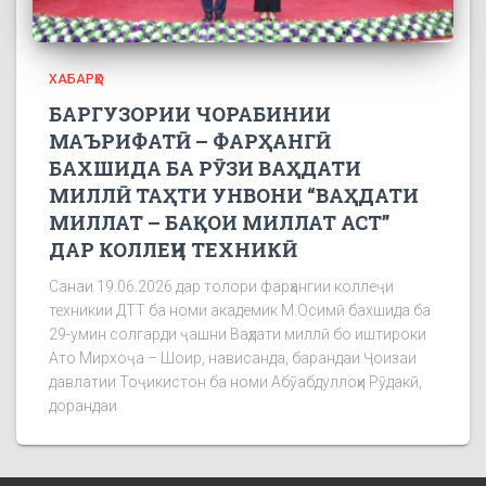
ХАБАРҲО
БАРГУЗОРИИ ЧОРАБИНИИ
МАЪРИФАТӢ – ФАРҲАНГӢ
БАХШИДА БА РӮЗИ ВАҲДАТИ
МИЛЛӢ ТАҲТИ УНВОНИ “ВАҲДАТИ
МИЛЛАТ – БАҚОИ МИЛЛАТ АСТ”
ДАР КОЛЛЕҶИ ТЕХНИКӢ
Санаи 19.06.2026 дар толори фарҳангии коллеҷи
техникии ДТТ ба номи академик М.Осимӣ бахшида ба
29-умин солгарди ҷашни Ваҳдати миллӣ бо иштироки
Ато Мирхоҷа – Шоир, нависанда, барандаи Ҷоизаи
давлатии Тоҷикистон ба номи Абӯабдуллоҳи Рӯдакӣ,
дорандаи