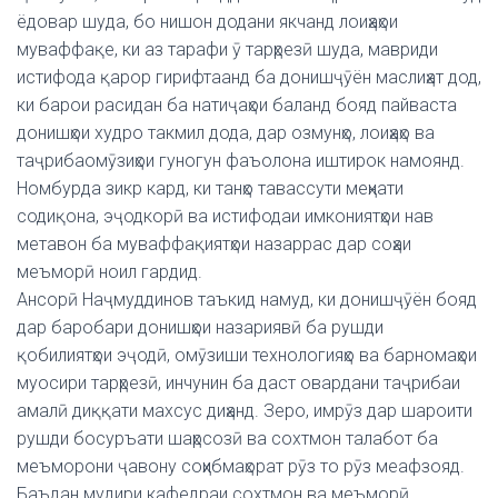
ёдовар шуда, бо нишон додани якчанд лоиҳаҳои
муваффақе, ки аз тарафи ӯ тарҳрезӣ шуда, мавриди
истифода қарор гирифтаанд ба донишҷӯён маслиҳат дод,
ки барои расидан ба натиҷаҳои баланд бояд пайваста
донишҳои худро такмил дода, дар озмунҳо, лоиҳаҳо ва
таҷрибаомӯзиҳои гуногун фаъолона иштирок намоянд.
Номбурда зикр кард, ки танҳо тавассути меҳнати
содиқона, эҷодкорӣ ва истифодаи имкониятҳои нав
метавон ба муваффақиятҳои назаррас дар соҳаи
меъморӣ ноил гардид.
Ансорӣ Наҷмуддинов таъкид намуд, ки донишҷӯён бояд
дар баробари донишҳои назариявӣ ба рушди
қобилиятҳои эҷодӣ, омӯзиши технологияҳо ва барномаҳои
муосири тарҳрезӣ, инчунин ба даст овардани таҷрибаи
амалӣ диққати махсус диҳанд. Зеро, имрӯз дар шароити
рушди босуръати шаҳрсозӣ ва сохтмон талабот ба
меъморони ҷавону соҳибмаҳорат рӯз то рӯз меафзояд.
Баъдан мудири кафедраи сохтмон ва меъморӣ