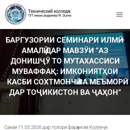
T
O
G
G
БАРГУЗОРИИ СЕМИНАРИ ИЛМӢ –
L
E
АМАЛӢ ДАР МАВЗӮИ “АЗ
N
A
ДОНИШҶӮ ТО МУТАХАССИСИ
V
I
МУВАФФАҚ: ИМКОНИЯТҲОИ
G
КАСБИ СОХТМОНЧӢ ВА МЕЪМОРӢ
A
T
ДАР ТОҶИКИСТОН ВА ҶАҲОН”
I
O
N
Санаи 11.03.2026 дар толори фарҳангии Коллеҷи