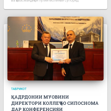
ва ҳавасмандиҳои пулии молиявӣ супорид.
ТАБРИКОТ
ҚАДРДОНИИ МУОВИНИ
ДИРЕКТОРИ КОЛЛЕҶ БО СИПОСНОМА
ДАР КОНФЕРЕНСИЯИ