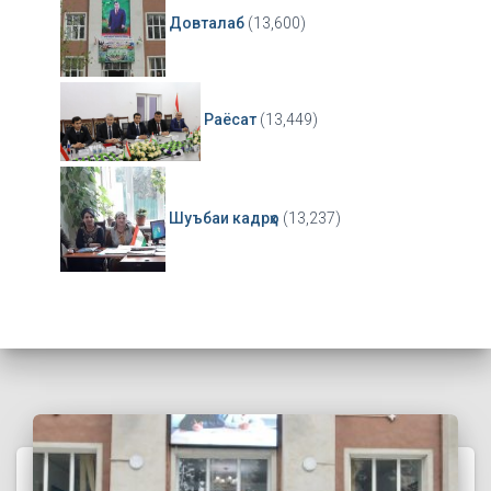
Довталаб
(13,600)
Раёсат
(13,449)
Шуъбаи кадрҳо
(13,237)