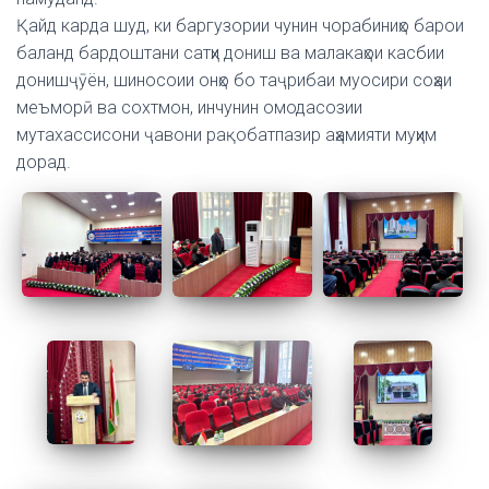
Қайд карда шуд, ки баргузории чунин чорабиниҳо барои
баланд бардоштани сатҳи дониш ва малакаҳои касбии
донишҷӯён, шиносоии онҳо бо таҷрибаи муосири соҳаи
меъморӣ ва сохтмон, инчунин омодасозии
мутахассисони ҷавони рақобатпазир аҳамияти муҳим
дорад.