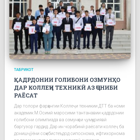
ТАБРИКОТ
ҚАДРДОНИИ ҒОЛИБОНИ ОЗМУНҲО
ДАР КОЛЛЕҶИ ТЕХНИКӢ АЗ ҶОНИБИ
РАЁСАТ
Дар толори фарҳангии Коллеҷи техникии ДТТ ба номи
академик М.Осимӣ маросими тантанавии қадрдонии
ғолибони олимпиада ва озмунҳои ҷумҳуриявӣ
баргузор гардид. Дар ин чорабинӣ раёсати коллеҷ ба
донишҷӯёни соҳибистеъдод сипоснома, ифтихорнома