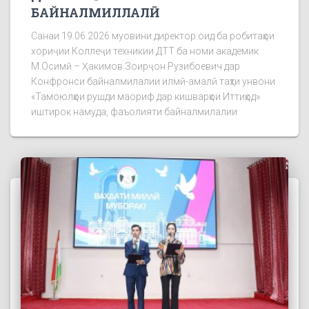
БАЙНАЛМИЛЛАЛӢ
Санаи 19.06.2026 муовини директор оид ба робитаҳои
хориҷии Коллеҷи техникии ДТТ ба номи академик
М.Осимӣ – Ҳакимов Зоирҷон Рузибоевич дар
Конфронси байналмилалии илмӣ-амалӣ таҳти унвони
«Тамоюлҳои рушди маориф дар кишварҳои Иттиҳод»
иштирок намуда, фаъолияти байналмилалии