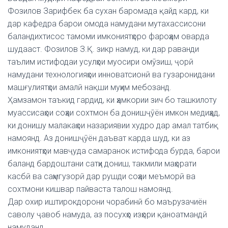
Фозилов Зарифбек ба сухан баромада қайд кард, ки
дар кафедра барои омода намудани мутахассисони
баландихтисос тамоми имкониятҳоро фароҳам оварда
шудааст. Фозилов З.Қ. зикр намуд, ки дар раванди
таълим истифодаи усулҳои муосири омӯзиш, ҷорӣ
намудани технологияҳои инноватсионӣ ва гузаронидани
машғулиятҳои амалӣ нақши муҳим мебозанд.
Ҳамзамон таъкид гардид, ки ҳамкории зич бо ташкилоту
муассисаҳои соҳаи сохтмон ба донишҷӯён имкон медиҳад,
ки донишу малакаҳои назариявии худро дар амал татбиқ
намоянд. Аз донишҷӯён даъват карда шуд, ки аз
имкониятҳои мавҷуда самаранок истифода бурда, барои
баланд бардоштани сатҳи дониш, такмили маҳорати
касбӣ ва саҳмгузорӣ дар рушди соҳаи меъморӣ ва
сохтмони кишвар пайваста талош намоянд.
Дар охир иштирокдорони чорабинӣ бо маърузачиён
саволу ҷавоб намуда, аз посухҳо изҳори қаноатмандӣ
намуданд.