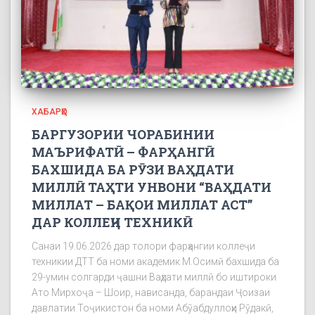
ХАБАРҲО
БАРГУЗОРИИ ЧОРАБИНИИ
МАЪРИФАТӢ – ФАРҲАНГӢ
БАХШИДА БА РӮЗИ ВАҲДАТИ
МИЛЛӢ ТАҲТИ УНВОНИ “ВАҲДАТИ
МИЛЛАТ – БАҚОИ МИЛЛАТ АСТ”
ДАР КОЛЛЕҶИ ТЕХНИКӢ
Санаи 19.06.2026 дар толори фарҳангии коллеҷи
техникии ДТТ ба номи академик М.Осимӣ бахшида ба
29-умин солгарди ҷашни Ваҳдати миллӣ бо иштироки
Ато Мирхоҷа – Шоир, нависанда, барандаи Ҷоизаи
давлатии Тоҷикистон ба номи Абӯабдуллоҳи Рӯдакӣ,