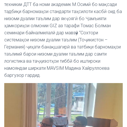
техникии ДТТ ба номи академик М.Осимӣ бо мақсади
тадбиқи барномаҳои стандарти таҳсилоти касбӣ оид ба
низоми дуалии таълим дар якҷоягӣ бо Ҷамъияти
ҳамкориҳои олмонии GIZ аз тарафи Томас Болман
семинари байналмилалӣ дар мавзӯи “Сохтори
системаҳои низоми дуалии таълим (Тоҷикистон –
Германия) ҷиҳати банақшагирӣ ва татбиқи барномаҳои
таълимӣ барои низоми дуалии таълим дар самти
логистика ва таҷҳизотҳои тиббӣ бо иштироки
намояндаи ширкати MAVSIM Мадина Хайруллоева
баргузор гардид.