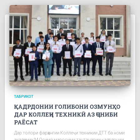
ТАБРИКОТ
ҚАДРДОНИИ ҒОЛИБОНИ ОЗМУНҲО
ДАР КОЛЛЕҶИ ТЕХНИКӢ АЗ ҶОНИБИ
РАЁСАТ
Дар толори фарҳангии Коллеҷи техникии ДТТ ба номи
академик М.Осимӣ маросими тантанавии қадрдонии