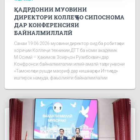
ҚАДРДОНИИ МУОВИНИ
ДИРЕКТОРИ КОЛЛЕҶ БО СИПОСНОМА
ДАР КОНФЕРЕНСИЯИ
БАЙНАЛМИЛЛАЛӢ
Санаи 19.06.2026 муовини директор оид ба робитаҳои
хориҷии Коллеҷи техникии ДТТ ба номи академик
М.Осимӣ – Ҳакимов Зоирҷон Рузибоевич дар
Конфронси байналмилалии илмӣ-амалӣ таҳти унвони
«Тамоюлҳои рушди маориф дар кишварҳои Иттиҳод»
иштирок намуда, фаъолияти байналмилалии