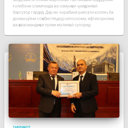
ғолибони олимпиада ва озмунҳои ҷумҳуриявӣ
баргузор гардид. Дар ин чорабинӣ раёсати коллеҷ ба
донишҷӯёни соҳибистеъдод сипоснома, ифтихорнома
ва ҳавасмандиҳои пулии молиявӣ супорид.
ТАБРИКОТ