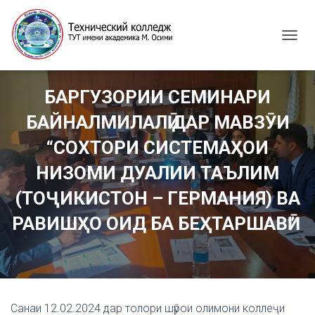
T
O
G
G
БАРГУЗОРИИ СЕМИНАРИ
L
E
БАЙНАЛМИЛАЛӢ ДАР МАВЗӮИ
N
A
“СОХТОРИ СИСТЕМАҲОИ
V
I
НИЗОМИ ДУАЛИИ ТАЪЛИМ
G
(ТОҶИКИСТОН – ГЕРМАНИЯ) ВА
A
T
РАВИШҲО ОИД БА БЕҲТАРШАВӢ”
I
O
N
Санаи 12.02.2024 дар толори шӯрои олимони коллеҷи