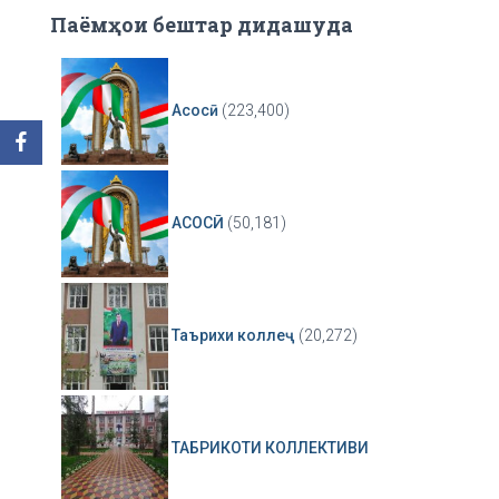
Паёмҳои бештар дидашуда
Асосӣ
(223,400)
АСОСӢ
(50,181)
Таърихи коллеҷ
(20,272)
ТАБРИКОТИ КОЛЛЕКТИВИ