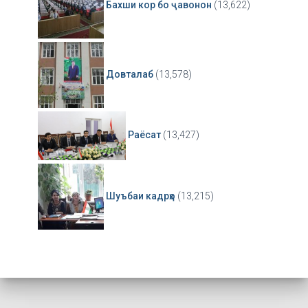
Бахши кор бо ҷавонон
(13,622)
Довталаб
(13,578)
Раёсат
(13,427)
Шуъбаи кадрҳо
(13,215)