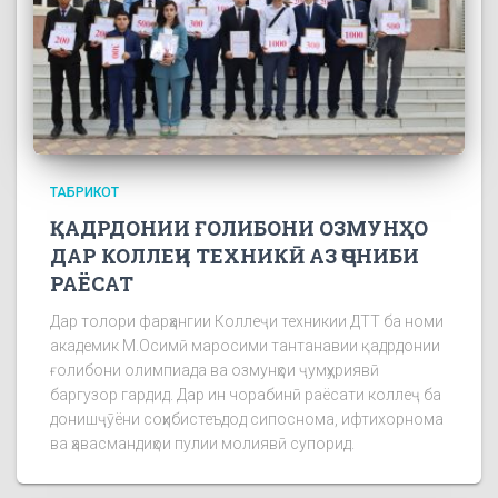
ТАБРИКОТ
ҚАДРДОНИИ ҒОЛИБОНИ ОЗМУНҲО
ДАР КОЛЛЕҶИ ТЕХНИКӢ АЗ ҶОНИБИ
РАЁСАТ
Дар толори фарҳангии Коллеҷи техникии ДТТ ба номи
академик М.Осимӣ маросими тантанавии қадрдонии
ғолибони олимпиада ва озмунҳои ҷумҳуриявӣ
баргузор гардид. Дар ин чорабинӣ раёсати коллеҷ ба
донишҷӯёни соҳибистеъдод сипоснома, ифтихорнома
ва ҳавасмандиҳои пулии молиявӣ супорид.