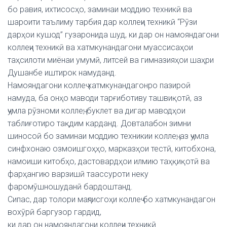
бо равия, ихтисосҳо, заминаи моддию техникӣ ва
шароити таълиму тарбия дар коллеҷи техникӣ “Рӯзи
дарҳои кушод” гузаронида шуд, ки дар он намояндагони
коллеҷи техникӣ ва хатмкунандагони муассисаҳои
таҳсилоти миёнаи умумӣ, литсей ва гимназияҳои шаҳри
Душанбе иштирок намуданд.
Намояндагони коллеҷ хатмкунандагонро пазироӣ
намуда, ба онҳо маводи тарғиботиву ташвиқотӣ, аз
ҷумла рӯзноми коллеҷ, буклет ва дигар маводҳои
таблиғотиро тақдим карданд. Довталабон зимни
шиносоӣ бо заминаи моддию техникии коллеҷ, аз ҷумла
синфхонаю озмоишгоҳҳо, марказҳои тестӣ, китобхона,
намоиши китобҳо, дастовардҳои илмию таҳқиқотӣ ва
фарҳангию варзишӣ таассуроти неку
фаромӯшношуданӣ бардоштанд.
Сипас, дар толори маҷлисгоҳи коллеҷ бо хатмкунандагон
вохӯрӣ баргузор гардид,
ки дар он намояндагони коллеҷи техникӣ