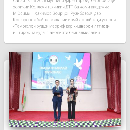
Санаи 19.06.2026 муовини директор оид ба робитаҳои
хориҷии Коллеҷи техникии ДТТ ба номи академик
М.Осимӣ – Ҳакимов Зоирҷон Рузибоевич дар
Конфронси байналмилалии илмӣ-амалӣ таҳти унвони
«Тамоюлҳои рушди маориф дар кишварҳои Иттиҳод»
иштирок намуда, фаъолияти байналмилалии