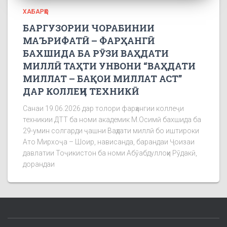
ХАБАРҲО
БАРГУЗОРИИ ЧОРАБИНИИ
МАЪРИФАТӢ – ФАРҲАНГӢ
БАХШИДА БА РӮЗИ ВАҲДАТИ
МИЛЛӢ ТАҲТИ УНВОНИ “ВАҲДАТИ
МИЛЛАТ – БАҚОИ МИЛЛАТ АСТ”
ДАР КОЛЛЕҶИ ТЕХНИКӢ
Санаи 19.06.2026 дар толори фарҳангии коллеҷи
техникии ДТТ ба номи академик М.Осимӣ бахшида ба
29-умин солгарди ҷашни Ваҳдати миллӣ бо иштироки
Ато Мирхоҷа – Шоир, нависанда, барандаи Ҷоизаи
давлатии Тоҷикистон ба номи Абӯабдуллоҳи Рӯдакӣ,
дорандаи