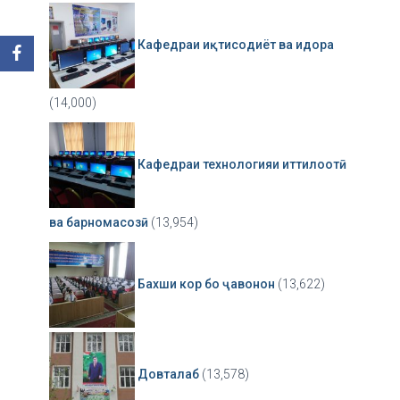
Кафедраи иқтисодиёт ва идора
(14,000)
Кафедраи технологияи иттилоотӣ
ва барномасозӣ
(13,954)
Бахши кор бо ҷавонон
(13,622)
Довталаб
(13,578)