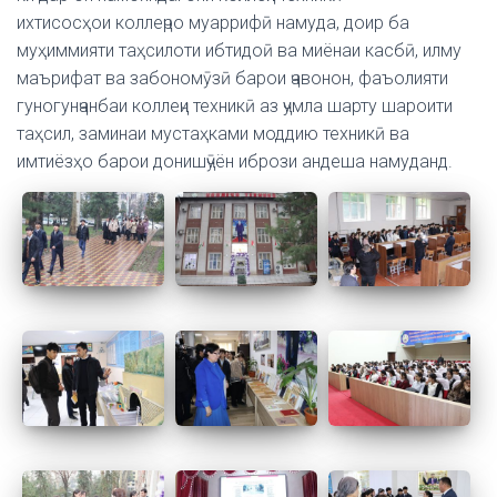
ихтисосҳои коллеҷро муаррифӣ намуда, доир ба
муҳиммияти таҳсилоти ибтидоӣ ва миёнаи касбӣ, илму
маърифат ва забономӯзӣ барои ҷавонон, фаъолияти
гуногунҷанбаи коллеҷи техникӣ аз ҷумла шарту шароити
таҳсил, заминаи мустаҳками моддию техникӣ ва
имтиёзҳо барои донишҷӯён ибрози андеша намуданд.