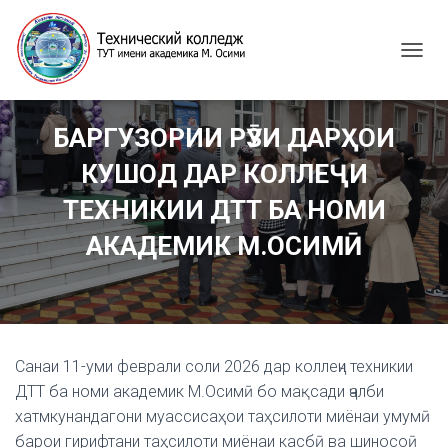
T
O
G
G
БАРГУЗОРИИ РӮЗИ ДАРҲОИ
L
E
КУШОД ДАР КОЛЛЕҶИ
N
A
ТЕХНИКИИ ДТТ БА НОМИ
V
I
АКАДЕМИК М.ОСИМӢ
G
A
T
I
O
N
Санаи 11-уми феврали соли 2026 дар коллеҷи техникии
ДТТ ба номи академик М.Осимӣ бо мақсади ҷалби
хатмкунандагони муассисаҳои таҳсилоти миёнаи умумӣ
барои гирифтани таҳсилоти миёнаи касбӣ ва шиносоӣ