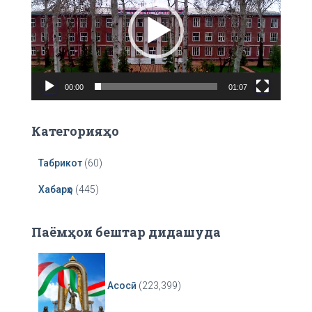
:
e
o
P
l
a
00:00
01:07
y
e
r
Категорияҳо
Табрикот
(60)
Хабарҳо
(445)
Паёмҳои бештар дидашуда
Асосӣ
(223,399)