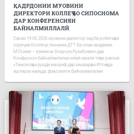
ҚАДРДОНИИ МУОВИНИ
ДИРЕКТОРИ КОЛЛЕҶ БО СИПОСНОМА
ДАР КОНФЕРЕНСИЯИ
БАЙНАЛМИЛЛАЛӢ
Санаи 19.06.2026 муовини директор оид ба робитаҳои
хориҷии Коллеҷи техникии ДТТ ба номи академик
М.Осимӣ – Ҳакимов Зоирҷон Рузибоевич дар
Конфронси байналмилалии илмӣ-амалӣ таҳти унвони
«Тамоюлҳои рушди маориф дар кишварҳои Иттиҳод»
иштирок намуда, фаъолияти байналмилалии