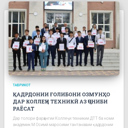
ТАБРИКОТ
ҚАДРДОНИИ ҒОЛИБОНИ ОЗМУНҲО
ДАР КОЛЛЕҶИ ТЕХНИКӢ АЗ ҶОНИБИ
РАЁСАТ
Дар толори фарҳангии Коллеҷи техникии ДТТ ба номи
академик М.Осимӣ маросими тантанавии қадрдонии