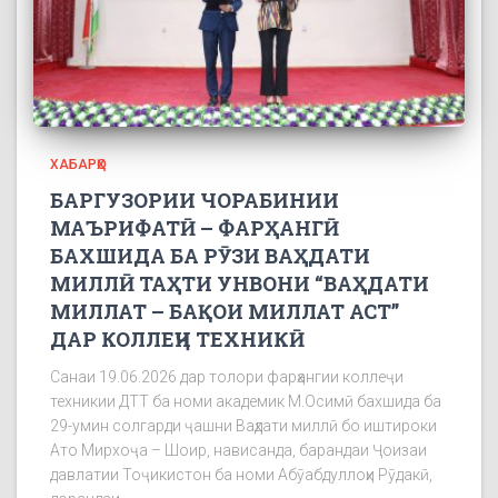
ХАБАРҲО
БАРГУЗОРИИ ЧОРАБИНИИ
МАЪРИФАТӢ – ФАРҲАНГӢ
БАХШИДА БА РӮЗИ ВАҲДАТИ
МИЛЛӢ ТАҲТИ УНВОНИ “ВАҲДАТИ
МИЛЛАТ – БАҚОИ МИЛЛАТ АСТ”
ДАР КОЛЛЕҶИ ТЕХНИКӢ
Санаи 19.06.2026 дар толори фарҳангии коллеҷи
техникии ДТТ ба номи академик М.Осимӣ бахшида ба
29-умин солгарди ҷашни Ваҳдати миллӣ бо иштироки
Ато Мирхоҷа – Шоир, нависанда, барандаи Ҷоизаи
давлатии Тоҷикистон ба номи Абӯабдуллоҳи Рӯдакӣ,