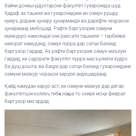
байни донишҷӯдухтарони факултет гузаронида шуд.
Ҳадаф аз ташкил ва гузаронидани ин озмун рушду
нумуъ додани ҳунару ҳунармандӣ ва дарёфти чеҳрахои
ҳунарманд мебошад. Рафти баргузории озмуни
мазкурро намояндагони раёсати ташкилӣ – тарбиявӣ
назорат намуданд, озмун пурра дар сатҳи баланд
баргузор гардид. Аз рафти баргузории озмун маълум
гардид, ки садорати факултет пурра масъулияти худро
ба душ дошта, ва баҳри дар сатҳи баланд гузаронидани
озмуни мазкур чораҳои зарурӣ андешидаанд.
Қайд намудан зарур аст, ки озмуни мазкур дар дигар
факултетҳои коллеҷ тибқи нақша то охири моҳи феврал
баргузор мегардад.