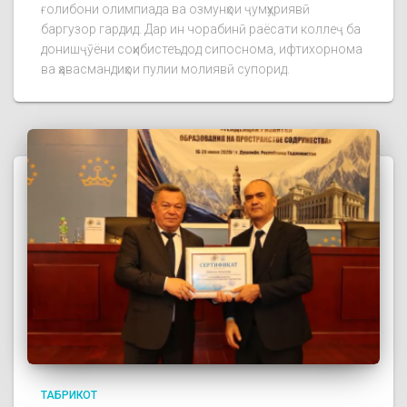
ғолибони олимпиада ва озмунҳои ҷумҳуриявӣ
баргузор гардид. Дар ин чорабинӣ раёсати коллеҷ ба
донишҷӯёни соҳибистеъдод сипоснома, ифтихорнома
ва ҳавасмандиҳои пулии молиявӣ супорид.
ТАБРИКОТ