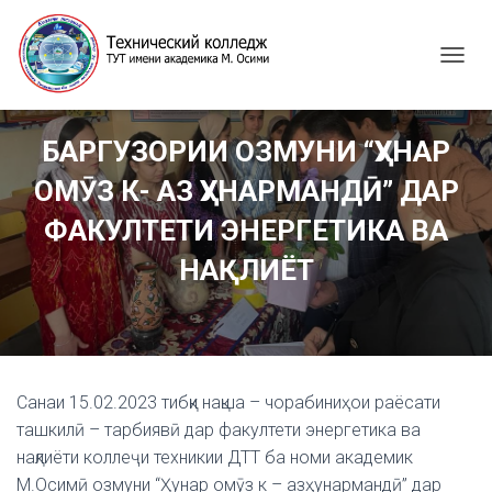
T
O
G
G
БАРГУЗОРИИ ОЗМУНИ “ҲУНАР
L
E
ОМӮЗ К- АЗ ҲУНАРМАНДӢ” ДАР
N
A
ФАКУЛТЕТИ ЭНЕРГЕТИКА ВА
V
I
НАҚЛИЁТ
G
A
T
I
O
N
Санаи 15.02.2023 тибқи нақша – чорабиниҳои раёсати
ташкилӣ – тарбиявӣ дар факултети энергетика ва
нақлиёти коллеҷи техникии ДТТ ба номи академик
М.Осимӣ озмуни “Ҳунар омӯз к – азҳунармандӣ” дар