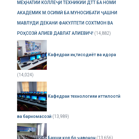
МЕҲНАТИИ КОЛЛЕҶИ ТЕХНИКИИ ДТТ БА НОМИ
АКАДЕМИК М.ОСИМӢ БА МУНОСИБАТИ ҶАШНИ
МАВЛУДИ ДЕКАНИ ФАКУЛТЕТИ СОХТМОН ВА
РОҲСОЗӢ АЛИЕВ ДАВЛАТ АЛИЕВИЧ!
(14,882)
Кафедраи иқтисодиёт ва идора
(14,024)
Кафедраи технологияи иттилоотӣ
ва барномасозӣ
(13,989)
Бахши кор бо ҷавонон
(13,656)