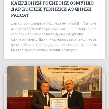
ҚАДРДОНИИ ҒОЛИБОНИ ОЗМУНҲО
ДАР КОЛЛЕҶИ ТЕХНИКӢ АЗ ҶОНИБИ
РАЁСАТ
Дар толори фарҳангии Коллеҷи техникии ДТТ ба номи
академик М.Осимӣ маросими тантанавии қадрдонии
ғолибони олимпиада ва озмунҳои ҷумҳуриявӣ
баргузор гардид. Дар ин чорабинӣ раёсати коллеҷ ба
донишҷӯёни соҳибистеъдод сипоснома, ифтихорнома
ва ҳавасмандиҳои пулии молиявӣ супорид.