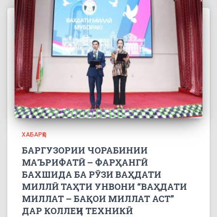
ХАБАРҲО
БАРГУЗОРИИ ЧОРАБИНИИ
МАЪРИФАТӢ – ФАРҲАНГӢ
БАХШИДА БА РӮЗИ ВАҲДАТИ
МИЛЛӢ ТАҲТИ УНВОНИ “ВАҲДАТИ
МИЛЛАТ – БАҚОИ МИЛЛАТ АСТ”
ДАР КОЛЛЕҶИ ТЕХНИКӢ