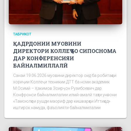
ТАБРИКОТ
ҚАДРДОНИИ МУОВИНИ
ДИРЕКТОРИ КОЛЛЕҶ БО СИПОСНОМА
ДАР КОНФЕРЕНСИЯИ
БАЙНАЛМИЛЛАЛӢ
Санаи 19.06.2026 муовини директор оид ба робитаҳои
хориҷии Коллеҷи техникии ДТТ ба номи академик
М.Осимӣ – Ҳакимов Зоирҷон Рузибоевич дар
Конфронси байналмилалии илмӣ-амалӣ таҳти унвони
«Тамоюлҳои рушди маориф дар кишварҳои Иттиҳод»
иштирок намуда, фаъолияти байналмилалии