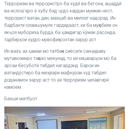
Терроризм ва террористро ба худӣ ва бегона, ашаддӣ
ва ислоҳгаро ё хубу бад ҷудо кардан мумкин нест,
террорист ватан, дин, мазҳаб ва миллат надорад. Ин
бадбахти оламшумуле гардидааст, ки ба муқобили он
якҷоя мубориза бурда, ба ҳамдигар кӯмак расонда,
тадбирҳои худро мувофиқ сохтан зарур аст.
Ин вазъ аз ҳамаи мо татбиқи сиёсати санҷидаву
мутавозинро тақозо мекунад, то ки кишварҳои мо ба
арсаи бесуботӣ табдил нагарданд. Барои ин
ватандӯстиро ба меҳвари мафкураи худ табдил
доданамон зарур аст то аз терроризм ҷилавгирӣ
намоем.
Бахши матбуот