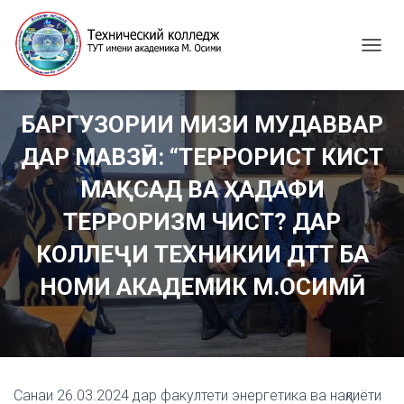
T
O
G
G
БАРГУЗОРИИ МИЗИ МУДАВВАР
L
E
ДАР МАВЗӮИ: “ТЕРРОРИСТ КИСТ
N
A
МАҚСАД ВА ҲАДАФИ
V
I
ТЕРРОРИЗМ ЧИСТ? ДАР
G
КОЛЛЕҶИ ТЕХНИКИИ ДТТ БА
A
T
НОМИ АКАДЕМИК М.ОСИМӢ
I
O
N
Санаи 26.03.2024 дар факултети энергетика ва нақлиёти