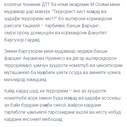
коллеҷи техникии ДТТ ба номи академик М.Осимӣ мизи
мудаввар дар мавзӯи: “Террорист кист мақсад ва
ҳадафи терроризм чист?” бо иштироки кормандони
раёсати ташкилӣ – тарбиявӣ, бахши фарҳанг,
омӯзгорону донишҷуён ва кормандони факултет
баргузор гардид.
Зимни баргузории мизи мудаввар, мудири бахши
фарҳанг Акрамова Нуринисо ва дигар иштирокдорон
терроризмро ҳамчун зуҳуроти номатлуб ва ҷинояткории
муташаккил ба муқобили ҳаёти осуда ва амнияти ҷомеа
маънидод намуданд.
Қайд карда шуд, ки терроризм – яке аз зуҳуроти
номатлуби асри замон буда мақсад ва ҳадафи асосиаш
аз байн бурдани рақиби сиёсӣ, вайрон кардани
тартиботи ҷамъиятӣ тарсонидани аҳолӣ ва несту нобуд
кардани инсоният мебошад.