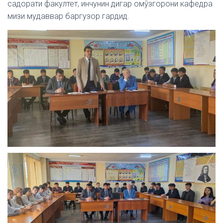
садорати факултет, инчунин дигар омӯзгорони кафедра
мизи мудаввар баргузор гардид.