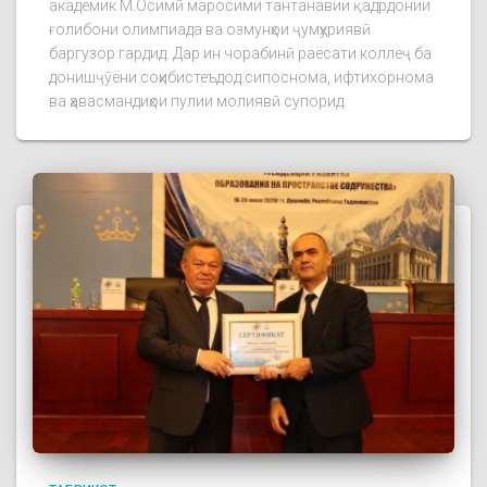
академик М.Осимӣ маросими тантанавии қадрдонии
ғолибони олимпиада ва озмунҳои ҷумҳуриявӣ
баргузор гардид. Дар ин чорабинӣ раёсати коллеҷ ба
донишҷӯёни соҳибистеъдод сипоснома, ифтихорнома
ва ҳавасмандиҳои пулии молиявӣ супорид.