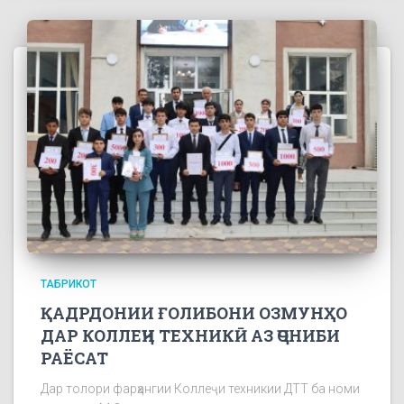
ТАБРИКОТ
ҚАДРДОНИИ ҒОЛИБОНИ ОЗМУНҲО
ДАР КОЛЛЕҶИ ТЕХНИКӢ АЗ ҶОНИБИ
РАЁСАТ
Дар толори фарҳангии Коллеҷи техникии ДТТ ба номи