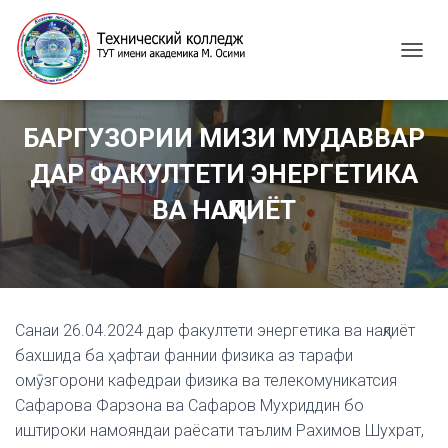
T
O
G
G
БАРГУЗОРИИ МИЗИ МУДАВВАР
L
E
ДАР ФАКУЛТЕТИ ЭНЕРГЕТИКА
N
A
ВА НАҚЛИЁТ
V
I
G
A
T
I
Санаи 26.04.2024 дар факултети энергетика ва нақлиёт
O
N
бахшида ба ҳафтаи фаннии физика аз тарафи
омӯзгорони кафедраи физика ва телекомуникатсия
Сафарова Фарзона ва Сафаров Мухриддин бо
иштироки намояндаи раёсати таълим Рахимов Шухрат,