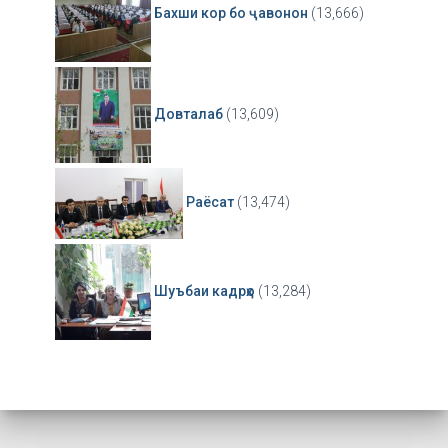
Бахши кор бо ҷавонон
(13,666)
Довталаб
(13,609)
Раёсат
(13,474)
Шуъбаи кадрҳо
(13,284)