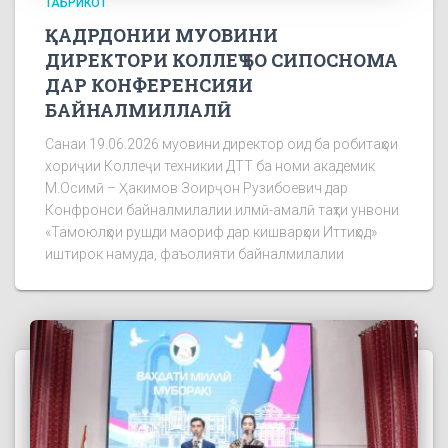
ТАБРИКОТ
ҚАДРДОНИИ МУОВИНИ
ДИРЕКТОРИ КОЛЛЕҶ БО СИПОСНОМА
ДАР КОНФЕРЕНСИЯИ
БАЙНАЛМИЛЛАЛӢ
Санаи 19.06.2026 муовини директор оид ба робитаҳои
хориҷии Коллеҷи техникии ДТТ ба номи академик
М.Осимӣ – Ҳакимов Зоирҷон Рузибоевич дар
Конфронси байналмилалии илмӣ-амалӣ таҳти унвони
«Тамоюлҳои рушди маориф дар кишварҳои Иттиҳод»
иштирок намуда, фаъолияти байналмилалии