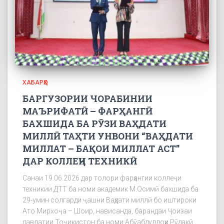
ХАБАРҲО
БАРГУЗОРИИ ЧОРАБИНИИ
МАЪРИФАТӢ – ФАРҲАНГӢ
БАХШИДА БА РӮЗИ ВАҲДАТИ
МИЛЛӢ ТАҲТИ УНВОНИ “ВАҲДАТИ
МИЛЛАТ – БАҚОИ МИЛЛАТ АСТ”
ДАР КОЛЛЕҶИ ТЕХНИКӢ
Санаи 19.06.2026 дар толори фарҳангии коллеҷи
техникии ДТТ ба номи академик М.Осимӣ бахшида ба
29-умин солгарди ҷашни Ваҳдати миллӣ бо иштироки
Ато Мирхоҷа – Шоир, нависанда, барандаи Ҷоизаи
давлатии Тоҷикистон ба номи Абӯабдуллоҳи Рӯдакӣ,