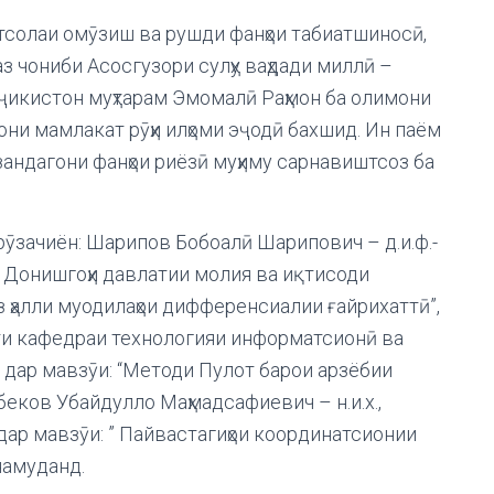
стсолаи омӯзиш ва рушди фанҳои табиатшиносӣ,
аз чониби Асосгузори сулҳу ваҳдади миллӣ –
ҷикистон муҳтарам Эмомалӣ Раҳмон ба олимони
нони мамлакат рӯҳи илҳоми эҷодӣ бахшид. Ин паём
андагони фанҳои риёзӣ муҳиму сарнавиштсоз ба
ӯзачиён: Шарипов Бобоалӣ Шарипович – д.и.ф.-
 Донишгоҳи давлатии молия ва иқтисоди
з ҳалли муодилаҳои дифференсиалии ғайрихаттӣ”,
енти кафедраи технологияи информатсионӣ ва
дар мавзӯи: “Методи Пулот барои арзёбии
еков Убайдулло Маҳмадсафиевич – н.и.х.,
ар мавзӯи: ” Пайвастагиҳои координатсионии
 намуданд.