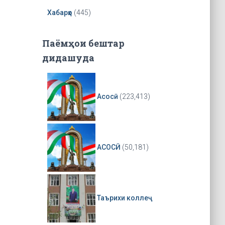
Хабарҳо
(445)
Паёмҳои бештар
дидашуда
Асосӣ
(223,413)
АСОСӢ
(50,181)
Таърихи коллеҷ