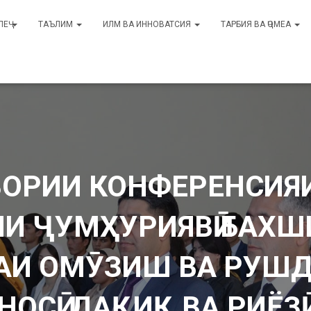
ЛЕҶ
ТАЪЛИМ
ИЛМ ВА ИННОВАТСИЯ
ТАРБИЯ ВА ҶОМЕА
ОРИИ КОНФЕРЕНСИЯИ
И ҶУМҲУРИЯВӢ БАХШ
АИ ОМӮЗИШ ВА РУШ
ОСӢ, ДАҚИҚ ВА РИЁЗӢ