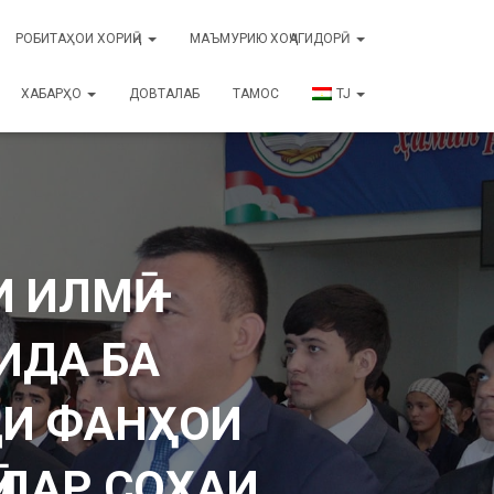
РОБИТАҲОИ ХОРИҶӢ
МАЪМУРИЮ ХОҶАГИДОРӢ
ХАБАРҲО
ДОВТАЛАБ
ТАМОС
TJ
 ИЛМӢ –
ИДА БА
ДИ ФАНҲОИ
 ДАР СОҲАИ