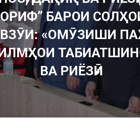
ОРИФ” БАРОИ СОЛҲОИ
ВЗӮИ: «ОМӮЗИШИ П
ИЛМҲОИ ТАБИАТШИНО
ВА РИЁЗӢ»