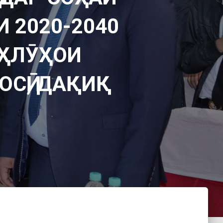
 2020-2040
АҲЛӮҲОИ
СӢ, ДАҚИҚ