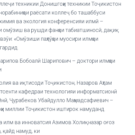
коллеҷи техникии Донишгоҳи техникии Тоҷикистон
чорабиниҳои раёсати коллеҷ бо ташаббуси
 химия ва экология конференсияи илмӣ –
и омӯзиш ва рушди фанҳои табиатшиносӣ, дақиқ
взӯи: «Омӯзиши паҳлӯҳои муосири илмҳои
гардид.
арипов Бобоалӣ Шарипович – доктори илмҳои
и
лия ва иқтисоди Тоҷикистон, Назаров Аҳтам
дотсенти кафедраи технологияи информатсионӣ
йнӣ, Ҷурабеков Убайдулло Маҳмадсафиевич –
оҳи миллии Тоҷикистон иштирок намуданд.
 илм ва инноватсия Азимов Холиқназар оғоз
 қайд намуд, ки