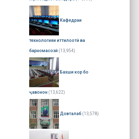
Кафедраи
технологияи иттилоотӣ ва
барномасозӣ
(13,954)
Бахши кор бо
ҷавонон
(13,622)
Довталаб
(13,578)