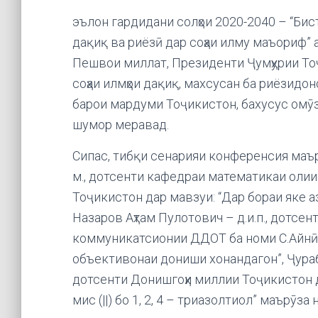
эълон гардидани солҳои 2020-2040 – “Би
дақиқ ва риёзӣ дар соҳаи илму маъориф” 
Пешвои миллат, Президенти Ҷумҳурии То
соҳаи илмҳои дақиқ, махсусан ба риёзидо
барои мардуми Тоҷикистон, бахусус омӯз
шумор меравад.
Сипас, тибқи сенарияи конференсия маър
м., дотсенти кафедраи математикаи олии
Тоҷикистон дар мавзуи: “Дар бораи яке а
Назаров Аҳтам Пулотович – д.и.п., дотс
коммуникатсионии ДДОТ ба номи С.Айнӣ 
объективонаи дониши хонандагон”, Ҷураб
дотсенти Донишгоҳи миллии Тоҷикистон д
мис (||) бо 1, 2, 4 – триазолтиол” маърӯза