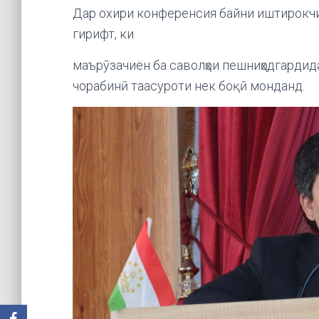
Дар охири конференсия байни иштирокчи
гирифт, ки
маърӯзачиён ба саволҳои пешниҳодгардид
чорабинӣ таасуроти нек боқӣ монданд.