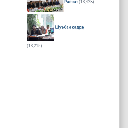
Раёсат
(13,428)
Шуъбаи кадрҳо
(13,215)