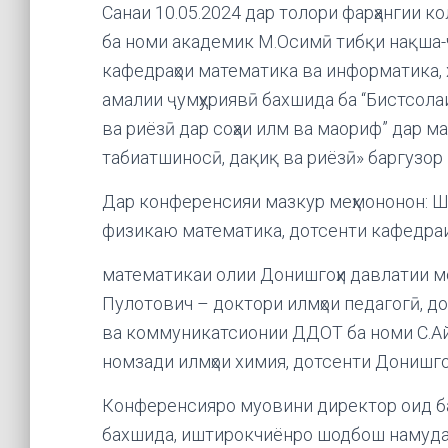
Санаи 10.05.2024 дар толори фарҳангии 
ба номи академик М.Осимӣ тибқи нақша-
кафедраҳои математика ва информатика,
амалии ҷумҳуриявӣ бахшида ба “Бистсола
ва риёзӣ дар соҳаи илм ва маориф” дар ма
табиатшиносӣ, дақиқ ва риёзӣ» баргузор 
Дар конференсияи мазкур меҳмононон: Ш
физикаю математика, дотсенти кафедра
математикаи олии Донишгоҳи давлатии мо
Пулотович – доктори илмҳои педагогӣ, 
ва коммуникатсионии ДДОТ ба номи С.А
номзади илмҳои химия, дотсенти Донишг
Конференсияро муовини директор оид ба
бахшида, иштирокчиёнро шодбош намуда,