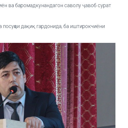
ён ва баромадкунандагон саволу ҷавоб сурат
а посуҳои дақиқ гардонида, ба иштирокчиёни