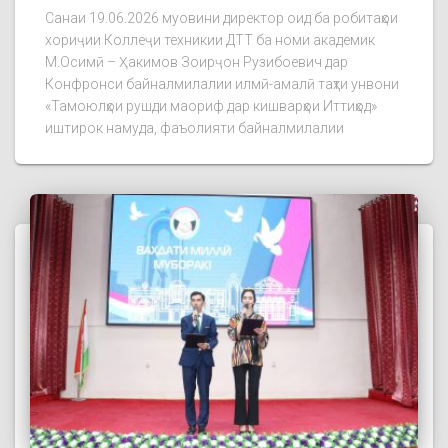
Санаи 19.06.2026 муовини директор оид ба робитаҳои
хориҷии Коллеҷи техникии ДТТ ба номи академик
М.Осимӣ – Ҳакимов Зоирҷон Рузибоевич дар
Конфронси байналмилалии илмӣ-амалӣ таҳти унвони
«Тамоюлҳои рушди маориф дар кишварҳои Иттиҳод»
иштирок намуда, фаъолияти байналмилалии