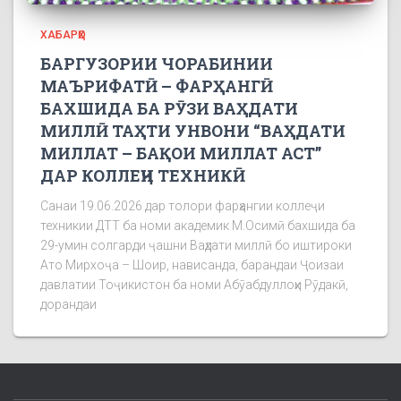
ХАБАРҲО
БАРГУЗОРИИ ЧОРАБИНИИ
МАЪРИФАТӢ – ФАРҲАНГӢ
БАХШИДА БА РӮЗИ ВАҲДАТИ
МИЛЛӢ ТАҲТИ УНВОНИ “ВАҲДАТИ
МИЛЛАТ – БАҚОИ МИЛЛАТ АСТ”
ДАР КОЛЛЕҶИ ТЕХНИКӢ
Санаи 19.06.2026 дар толори фарҳангии коллеҷи
техникии ДТТ ба номи академик М.Осимӣ бахшида ба
29-умин солгарди ҷашни Ваҳдати миллӣ бо иштироки
Ато Мирхоҷа – Шоир, нависанда, барандаи Ҷоизаи
давлатии Тоҷикистон ба номи Абӯабдуллоҳи Рӯдакӣ,
дорандаи