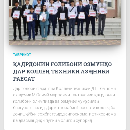
ТАБРИКОТ
ҚАДРДОНИИ ҒОЛИБОНИ ОЗМУНҲО
ДАР КОЛЛЕҶИ ТЕХНИКӢ АЗ ҶОНИБИ
РАЁСАТ
Дар толори фарҳангии Коллеҷи техникии ДТТ ба номи
академик М.Осимӣ маросими тантанавии қадрдонии
ғолибони олимпиада ва озмунҳои ҷумҳуриявӣ
баргузор гардид. Дар ин чорабинӣ раёсати коллеҷ ба
донишҷӯёни соҳибистеъдод сипоснома, ифтихорнома
ва ҳавасмандиҳои пулии молиявӣ супорид.