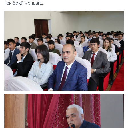
нек боқӣ монданд.