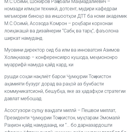
М.С.Осимӣ, Шокиров Раҷабалӣ Маҳмадалиевич –
номзади илмҳои техникӣ, дотсент, мудири кафедраи
меъмории биноҳо ва иншоотҳои ДТТ ба номи академик
М.С.Осимӣ, Асозода Комрон – роҳбари корхонаи
лоиҳакашӣ ва дизайнерии “Сабқ ва тарҳ”, фаъолона
ширкат намуданд.
Муовини директор оид ба илм ва инноватсия Азимов
Холиқназар – конференсияро кушода, меҳмононро
муаррифӣ намуда қайд кард, ки
рушди соҳаи нақлиёт барои Ҷумҳурии Тоҷикистон
аҳамияти бузург дорад ва раҳоӣ аз бунбасти
коммуникатсионӣ, бешубҳа, яке аз ҳадафҳои стратегии
давлат мебошад.
Асосгузори сулҳу ваҳдати миллӣ – Пешвои миллат,
Президенти Ҷумҳурии Тоҷикистон, муҳтарам Эмомалӣ
Раҳмон қайд намудаанд, ки “… бо дарназардошти