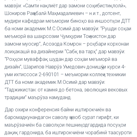
мавзӯи: «Самти нақлиёт дар замони соҳибистиқлолӣ»,
Шокиров Раҷабалӣ Маҳмадалиевич – н.и.т., дотсент,
мудири кафедраи меъмории биноҳо ва иншоотҳои ДТТ
ба номи академик М.С.Осимӣ дар мавзӯи: “Рушди соҳаи
меъморӣ ва шаҳрсозии Ҷумҳурии Тоҷикистон дар
замони муосир”, Асозода Комрон – роҳбари корхонаи
лоиҳакашӣ ва дизайнерии “Сабқ ва тарҳ” дар мавзӯи:
“Роҳҳои муваффақ шудан дар соҳаи меъморӣ ва
дизайн”, Шарипов Наврӯз Умедович донишҷӯи курси 4-
уми ихтиссоси 2-690101 – меъмории коллеҷи техникии
ДТТ ба номи академик М.Осимӣ дар мавзӯи:
“Таджикистан: от камня до бетона, эволюция вековых
традиции” маърӯза намуданд.
Дар охири конференсия байни иштирокчиён ва
баромадкунандагон саволу ҷавоб сурат гирифт, ки
маърӯзачиён ба саволҳои пешниҳодгардида посуҳои
дақиқ гардонида, ба иштирокчиёни чорабинӣ таасуроти