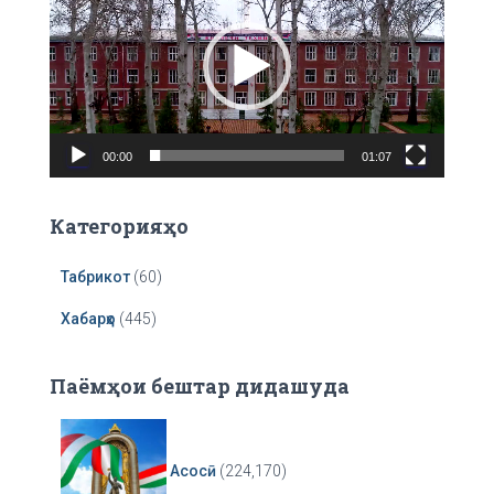
r
d
:
e
o
P
l
a
00:00
01:07
y
e
r
Категорияҳо
Табрикот
(60)
Хабарҳо
(445)
Паёмҳои бештар дидашуда
Асосӣ
(224,170)