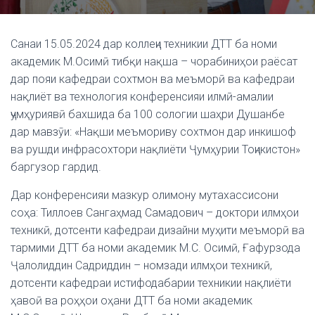
Санаи 15.05.2024 дар коллеҷи техникии ДТТ ба номи
академик М.Осимӣ тибқи нақша – чорабиниҳои раёсат
дар пояи кафедраи сохтмон ва меъморӣ ва кафедраи
нақлиёт ва технология конференсияи илмӣ-амалии
ҷумҳуриявӣ бахшида ба 100 сологии шаҳри Душанбе
дар мавзӯи: «Нақши меъмориву сохтмон дар инкишоф
ва рушди инфрасохтори нақлиёти Ҷумҳурии Тоҷикистон»
баргузор гардид.
Дар конференсияи мазкур олимону мутахассисони
соҳа: Тиллоев Сангаҳмад Самадович – доктори илмҳои
техникӣ, дотсенти кафедраи дизайни муҳити меъморӣ ва
тармими ДТТ ба номи академик М.С. Осимӣ, Ғафурзода
Ҷалолиддин Садриддин – номзади илмҳои техникӣ,
дотсенти кафедраи истифодабарии техникии нақлиёти
ҳавоӣ ва роҳҳои оҳани ДТТ ба номи академик