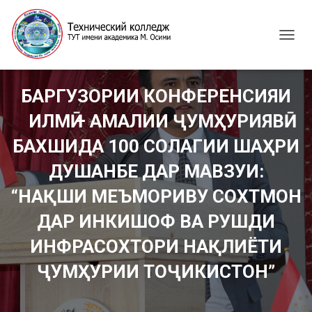
T
O
G
G
БАРГУЗОРИИ КОНФЕРЕНСИЯИ
L
E
ИЛМӢ – АМАЛИИ ҶУМҲУРИЯВӢ
N
A
БАХШИДА 100 СОЛАГИИ ШАҲРИ
V
I
ДУШАНБЕ ДАР МАВЗУИ:
G
“НАҚШИ МЕЪМОРИВУ СОХТМОН
A
T
ДАР ИНКИШОФ ВА РУШДИ
I
O
ИНФРАСОХТОРИ НАҚЛИЁТИ
N
ҶУМҲУРИИ ТОҶИКИСТОН”