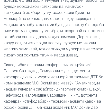
афзоиш ёфтани аҳолӣ, инчунин, зиёд шудани талабот ба
бунёди корхонаҳои истеҳсолӣ ва манзилҳои
истиқоматӣ роҳбарону мутахассисони Кумитаи
меъморӣ ва сохтмон, вилоятҳо, шаҳру ноҳияҳо ва
мақомоти марбута ҳангоми бунёди иншооту биноҳо ба
риояи ҳатмии қоидаву меъёрҳои шаҳрсозӣ ва сохтмон
эътибори аввалиндараҷа зоҳир намоянд. Дар ин самт,
зарур аст, ки истифодаи васеи унсурҳои меъмории
милливу замонавӣ, технологияҳои муосир ва масолеҳи
сифатноки сохтмон таъмин карда шавад.
Сипас, тибқи сенарияи конференсия маърӯзачиён:
Тиллоев Сангаҳмад Самадович – д.и.т, дотсенти
кафедраи дизайни муҳити меъморӣ ва тармими ДТТ ба
номи академик М.С. Осимӣ дар мавзӯи: “Амалигардии
нақшаи генералӣ сабабгори дигаргунии симои шаҳр”,
Ғафурзода Ҷалолиддин Садриддин – н.и.т., дотсенти
кафедраи истифодабарии техникии нақлиёти ҳавоӣ ва
роҳҳои оҳани ДТТ ба номи академик М.С.Осимӣ дар