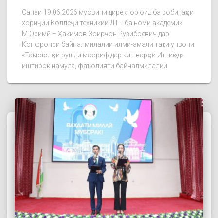
Санаи 19.06.2026 муовини директор оид ба робитаҳои
хориҷии Коллеҷи техникии ДТТ ба номи академик
М.Осимӣ – Ҳакимов Зоирҷон Рузибоевич дар
Конфронси байналмилалии илмӣ-амалӣ таҳти унвони
«Тамоюлҳои рушди маориф дар кишварҳои Иттиҳод»
иштирок намуда, фаъолияти байналмилалии