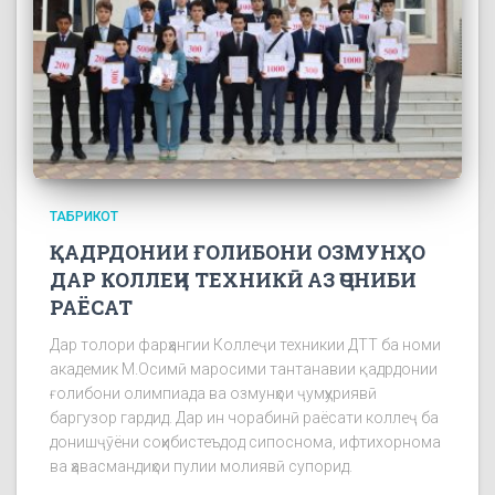
ТАБРИКОТ
ҚАДРДОНИИ ҒОЛИБОНИ ОЗМУНҲО
ДАР КОЛЛЕҶИ ТЕХНИКӢ АЗ ҶОНИБИ
РАЁСАТ
Дар толори фарҳангии Коллеҷи техникии ДТТ ба номи
академик М.Осимӣ маросими тантанавии қадрдонии
ғолибони олимпиада ва озмунҳои ҷумҳуриявӣ
баргузор гардид. Дар ин чорабинӣ раёсати коллеҷ ба
донишҷӯёни соҳибистеъдод сипоснома, ифтихорнома
ва ҳавасмандиҳои пулии молиявӣ супорид.