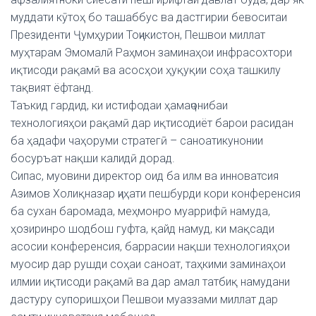
муддати кӯтоҳ бо ташаббус ва дастгирии бевоситаи
Президенти Ҷумҳурии Тоҷикистон, Пешвои миллат
муҳтарам Эмомалӣ Раҳмон заминаҳои инфрасохтори
иқтисоди рақамӣ ва асосҳои ҳуқуқии соҳа ташкилу
тақвият ёфтанд.
Таъкид гардид, ки истифодаи ҳамаҷонибаи
технологияҳои рақамӣ дар иқтисодиёт барои расидан
ба ҳадафи чаҳоруми стратегӣ – саноатикунонии
босуръат нақши калидӣ дорад.
Сипас, муовини директор оид ба илм ва инноватсия
Азимов Холиқназар ҷиҳати пешбурди кори конференсия
ба сухан баромада, меҳмонро муаррифӣ намуда,
ҳозиринро шодбош гуфта, қайд намуд, ки мақсади
асосии конференсия, баррасии нақши технологияҳои
муосир дар рушди соҳаи саноат, таҳкими заминаҳои
илмии иқтисоди рақамӣ ва дар амал татбиқ намудани
дастуру супоришҳои Пешвои муаззами миллат дар