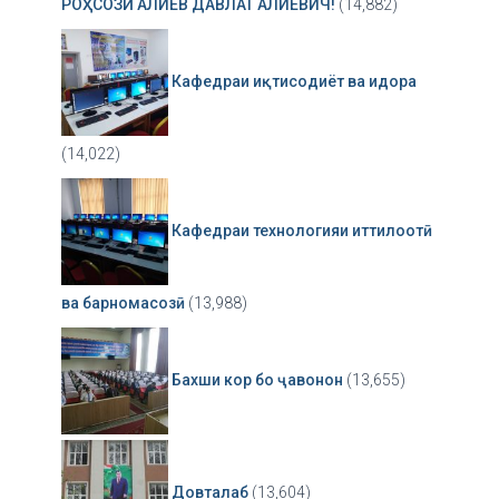
РОҲСОЗӢ АЛИЕВ ДАВЛАТ АЛИЕВИЧ!
(14,882)
Кафедраи иқтисодиёт ва идора
(14,022)
Кафедраи технологияи иттилоотӣ
ва барномасозӣ
(13,988)
Бахши кор бо ҷавонон
(13,655)
Довталаб
(13,604)