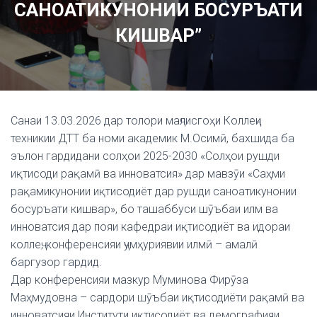
САНОАТИКУНОНИИ БОСУРЪАТИ
КИШВАР”
Санаи 13.03.2026 дар толори маҷлисгоҳи Коллеҷи
техникии ДТТ ба номи академик М.Осимӣ, бахшида ба
эълон гардидани солҳои 2025-2030 «Солҳои рушди
иқтисоди рақамӣ ва инноватсия» дар мавзӯи «Саҳми
рақамикунонии иқтисодиёт дар рушди саноатикунонии
босуръати кишвар», бо ташаббуси шӯъбаи илм ва
инноватсия дар пояи кафедраи иқтисодиёт ва идораи
коллеҷ, конференсияи ҷумҳуриявии илмӣ – амалӣ
баргузор гардид.
Дар конференсияи мазкур Муминова Фирӯза
Маҳмудовна – сардори шӯъбаи иқтисодиёти рақамӣ ва
инноватсияи Институти иқтисодиёт ва демографияи