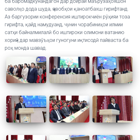
ба баромадкунандагон дар доираи маърузаҳояшон
саволҳо дода шуда, ҷавобҳои қаноатбахш гирифтанд.
Аз баргузории конференсия иштирокчиён рӯҳияи тоза
гирифта, қайд намудуанд, чунин чорабиниҳои илмии
сатҳи байналмилалӣ бо иштироки олимони ватанию
хориҷӣ дар мавзӯъҳои гуногуни иқтисодӣ пайваста ба
роҳ монда шавад.