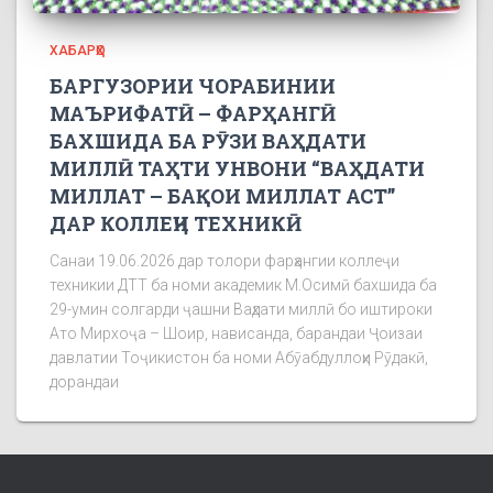
ХАБАРҲО
БАРГУЗОРИИ ЧОРАБИНИИ
МАЪРИФАТӢ – ФАРҲАНГӢ
БАХШИДА БА РӮЗИ ВАҲДАТИ
МИЛЛӢ ТАҲТИ УНВОНИ “ВАҲДАТИ
МИЛЛАТ – БАҚОИ МИЛЛАТ АСТ”
ДАР КОЛЛЕҶИ ТЕХНИКӢ
Санаи 19.06.2026 дар толори фарҳангии коллеҷи
техникии ДТТ ба номи академик М.Осимӣ бахшида ба
29-умин солгарди ҷашни Ваҳдати миллӣ бо иштироки
Ато Мирхоҷа – Шоир, нависанда, барандаи Ҷоизаи
давлатии Тоҷикистон ба номи Абӯабдуллоҳи Рӯдакӣ,
дорандаи