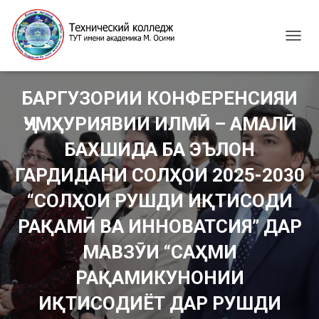
T
O
G
G
БАРГУЗОРИИ КОНФЕРЕНСИЯИ
L
E
ҶУМҲУРИЯВИИ ИЛМӢ – АМАЛӢ
N
A
БАХШИДА БА ЭЪЛОН
V
I
ГАРДИДАНИ СОЛҲОИ 2025-2030
G
“СОЛҲОИ РУШДИ ИҚТИСОДИ
A
T
РАҚАМӢ ВА ИННОВАТСИЯ” ДАР
I
O
МАВЗӮИ “САҲМИ
N
РАҚАМИКУНОНИИ
ИҚТИСОДИЁТ ДАР РУШДИ