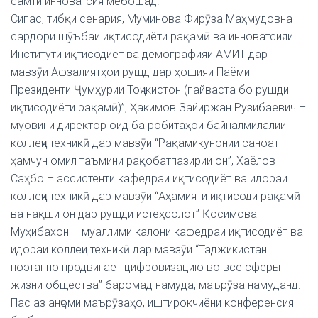
самти инноватсия мебошад.
Сипас, тибқи сенария, Муминова Фирӯза Маҳмудовна –
сардори шӯъбаи иқтисодиёти рақамӣ ва инноватсияи
Институти иқтисодиёт ва демографияи АМИТ дар
мавзӯи Афзалиятҳои рушд дар ҳошияи Паёми
Президенти Ҷумҳурии Тоҷикистон (пайваста бо рушди
иқтисодиёти рақамӣ)”, Ҳакимов Зайиржан Рузибаевич –
муовини директор оид ба робитаҳои байналмилалии
коллеҷи техникӣ дар мавзӯи “Рақамикунонии саноат
ҳамчун омил таъмини рақобатпазирии он”, Хаёлов
Саҳбо – ассистенти кафедраи иқтисодиёт ва идораи
коллеҷи техникӣ дар мавзӯи “Аҳамияти иқтисоди рақамӣ
ва нақши он дар рушди истеҳсолот” Қосимова
Муҳибахон – муаллими калони кафедраи иқтисодиёт ва
идораи коллеҷи техникӣ дар мавзӯи “Таджикистан
поэтапно продвигает цифровизацию во все сферы
жизни общества” баромад намуда, маърӯза намуданд.
Пас аз анҷоми маърӯзаҳо, иштирокчиёни конференсия