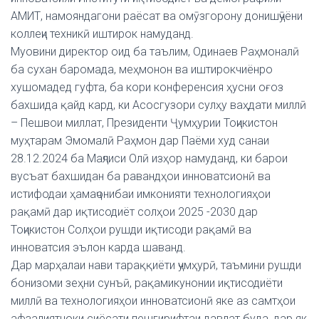
АМИТ, намояндагони раёсат ва омӯзгорону донишҷӯёни
коллеҷи техникӣ иштирок намуданд.
Муовини директор оид ба таълим, Одинаев Раҳмоналӣ
ба сухан баромада, меҳмонон ва иштирокчиёнро
хушомадед гуфта, ба кори конференсия ҳусни оғоз
бахшида қайд кард, ки Асосгузори сулҳу ваҳдати миллӣ
– Пешвои миллат, Президенти Ҷумҳурии Тоҷикистон
муҳтарам Эмомалӣ Раҳмон дар Паёми худ санаи
28.12.2024 ба Маҷлиси Олӣ изҳор намуданд, ки барои
вусъат бахшидан ба равандҳои инноватсионӣ ва
истифодаи ҳамаҷонибаи имконияти технологияҳои
рақамӣ дар иқтисодиёт солҳои 2025 -2030 дар
Тоҷикистон Солҳои рушди иқтисоди рақамӣ ва
инноватсия эълон карда шаванд.
Дар марҳалаи нави тараққиёти ҷумҳурӣ, таъмини рушди
бонизоми зеҳни сунъӣ, рақамикунонии иқтисодиёти
миллӣ ва технологияҳои инноватсионӣ яке аз самтҳои
афзалиятноки сиёсати пешгирифтаи давлат буда, дар як