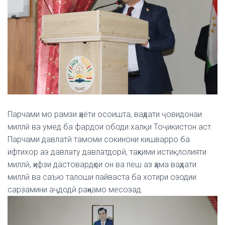
Парчами мо рамзи ҳаёти осоишта, ваҳдати ҷовидонаи
миллӣ ва умед ба фардои ободи халқи Тоҷикистон аст.
Парчами давлатӣ тамоми сокинони кишварро ба
ифтихор аз давлату давлатдорӣ, таҳкими истиқлолияти
миллӣ, ҳифзи дастовардҳои он ва пеш аз ҳама ваҳдати
миллӣ ва саъю талоши пайваста ба хотири озодии
сарзамини аҷдодӣ раҳнамо месозад.