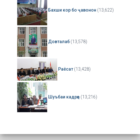
Бахши кор бо ҷавонон
(13,622)
Довталаб
(13,578)
Раёсат
(13,428)
Шуъбаи кадрҳо
(13,216)