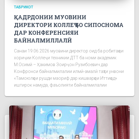
ТАБРИКОТ
ҚАДРДОНИИ МУОВИНИ
ДИРЕКТОРИ КОЛЛЕҶ БО СИПОСНОМА
ДАР КОНФЕРЕНСИЯИ
БАЙНАЛМИЛЛАЛӢ
Санаи 19.06.2026 муовини директор оид ба робитаҳои
хориҷии Коллеҷи техникии ДТТ ба номи академик
М.Осимӣ – Ҳакимов Зоирҷон Рузибоевич дар
Конфронси байналмилалии илмӣ-амалӣ таҳти унвони
«Тамоюлҳои рушди маориф дар кишварҳои Иттиҳод»
иштирок намуда, фаъолияти байналмилалии