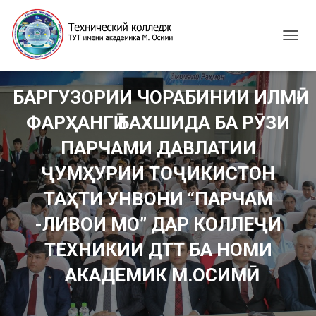
T
O
G
G
БАРГУЗОРИИ ЧОРАБИНИИ ИЛМӢ-
L
E
ФАРҲАНГӢ БАХШИДА БА РӮЗИ
N
A
ПАРЧАМИ ДАВЛАТИИ
V
I
ҶУМҲУРИИ ТОҶИКИСТОН
G
ТАҲТИ УНВОНИ “ПАРЧАМ
A
T
-ЛИВОИ МО” ДАР КОЛЛЕҶИ
I
O
ТЕХНИКИИ ДТТ БА НОМИ
N
АКАДЕМИК М.ОСИМӢ.