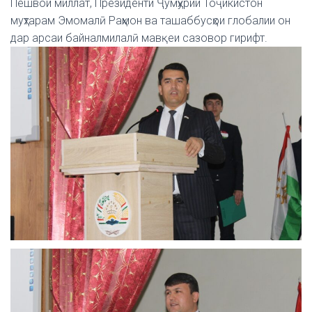
Пешвои миллат, Президенти Ҷумҳурии Тоҷикистон
муҳтарам Эмомалӣ Раҳмон ва ташаббусҳои глобалии он
дар арсаи байналмилалӣ мавқеи сазовор гирифт.