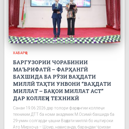
ХАБАРҲО
БАРГУЗОРИИ ЧОРАБИНИИ
МАЪРИФАТӢ – ФАРҲАНГӢ
БАХШИДА БА РӮЗИ ВАҲДАТИ
МИЛЛӢ ТАҲТИ УНВОНИ “ВАҲДАТИ
МИЛЛАТ – БАҚОИ МИЛЛАТ АСТ”
ДАР КОЛЛЕҶИ ТЕХНИКӢ
Санаи 19.06.2026 дар толори фарҳангии коллеҷи
техникии ДТТ ба номи академик М.Осимӣ бахшида ба
29-умин солгарди ҷашни Ваҳдати миллӣ бо иштироки
Ато Мирхоҷа – Шоир, нависанда, барандаи Ҷоизаи