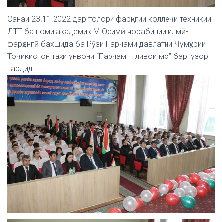
Санаи 23.11.2022 дар толори фарҳнгии коллеҷи техникии
ДТТ ба номи академик М.Осимӣ чорабинии илмӣ-
фарҳангӣ бахшида ба Рӯзи Парчами давлатии Ҷумҳурии
Тоҷикистон таҳти унвони “Парчам – ливои мо” баргузор
гардид.