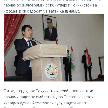
парчамро ҳамчун рамзи соҳибихтиёрии Тоҷикистон ва
ифодаи ҳисси садоқат ба ватан қайд намуд.
Таъкид гардид, ки Тоҷикистони соҳибистиқлол таҳти
парчами ваҳдат ва ҳамбастагӣ дар Партави сиёсати
хирадмандонаи Асосгузори сулҳу ваҳдати миллӣ –