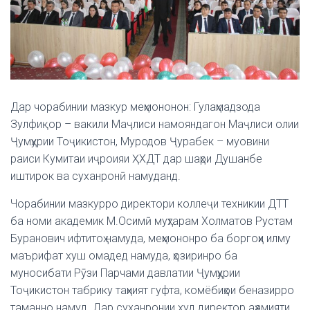
Дар чорабинии мазкур меҳмононон: Гулаҳмадзода
Зулфиқор – вакили Маҷлиси намояндагон Маҷлиси олии
Ҷумҳурии Тоҷикистон, Муродов Ҷурабек – муовини
раиси Кумитаи иҷроияи ҲХДТ дар шаҳри Душанбе
иштирок ва суханронӣ намуданд.
Чорабинии мазкурро директори коллеҷи техникии ДТТ
ба номи академик М.Осимӣ муҳтарам Холматов Рустам
Буранович ифтитоҳ намуда, меҳмононро ба боргоҳи илму
маърифат хуш омадед намуда, ҳозиринро ба
муносибати Рӯзи Парчами давлатии Ҷумҳурии
Тоҷикистон табрику таҳният гуфта, комёбиҳои беназирро
таманно намуд. Дар суханронии худ директор аҳамияти