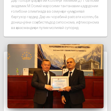
Дар толори фарҳангии Коллеҷи техникии ДТТ ба номи
академик М.Осимӣ маросими тантанавии қадрдонии
ғолибони олимпиада ва озмунҳои ҷумҳуриявӣ
баргузор гардид. Дар ин чорабинӣ раёсати коллеҷ ба
донишҷӯёни соҳибистеъдод сипоснома, ифтихорнома
ва ҳавасмандиҳои пулии молиявӣ супорид.