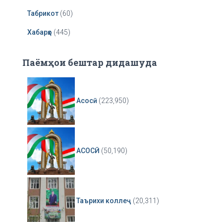
Табрикот
(60)
Хабарҳо
(445)
Паёмҳои бештар дидашуда
Асосӣ
(223,950)
АСОСӢ
(50,190)
Таърихи коллеҷ
(20,311)