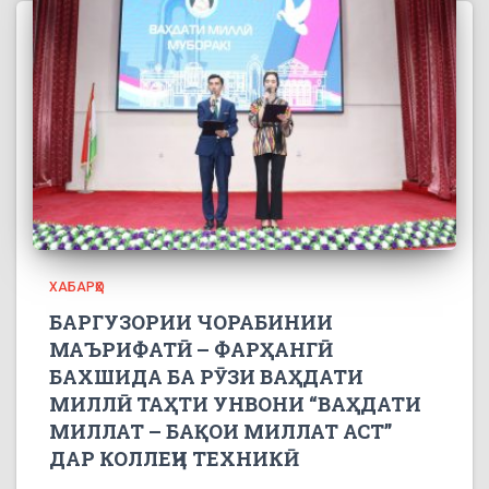
ХАБАРҲО
БАРГУЗОРИИ ЧОРАБИНИИ
МАЪРИФАТӢ – ФАРҲАНГӢ
БАХШИДА БА РӮЗИ ВАҲДАТИ
МИЛЛӢ ТАҲТИ УНВОНИ “ВАҲДАТИ
МИЛЛАТ – БАҚОИ МИЛЛАТ АСТ”
ДАР КОЛЛЕҶИ ТЕХНИКӢ