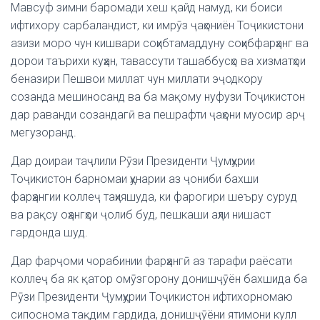
Мавсуф зимни баромади хеш қайд намуд, ки боиси
ифтихору сарбаландист, ки имрӯз ҷаҳониён Тоҷикистони
азизи моро чун кишвари соҳибтамаддуну соҳибфарҳанг ва
дорои таърихи куҳан, тавассути ташаббусҳо ва хизматҳои
беназири Пешвои миллат чун миллати эҷодкору
созанда мешиносанд ва ба мақому нуфузи Тоҷикистон
дар раванди созандагӣ ва пешрафти ҷаҳони муосир арҷ
мегузоранд.
Дар доираи таҷлили Рӯзи Президенти Ҷумҳурии
Тоҷикистон барномаи ҳунарии аз ҷониби бахши
фарҳангии коллеҷ таҳияшуда, ки фарогири шеъру суруд
ва рақсу оҳангҳои ҷолиб буд, пешкаши аҳли нишаст
гардонда шуд.
Дар фарҷоми чорабинии фарҳангӣ аз тарафи раёсати
коллеҷ ба як қатор омӯзгорону донишҷӯён бахшида ба
Рӯзи Президенти Ҷумҳурии Тоҷикистон ифтихорномаю
сипоснома тақдим гардида, донишҷӯёни ятимони кулл