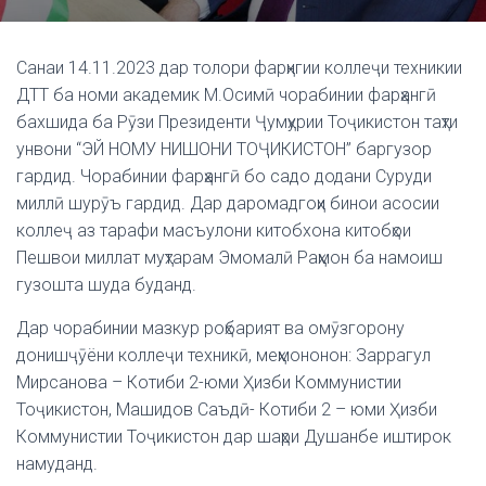
Санаи 14.11.2023 дар толори фарҳнгии коллеҷи техникии
ДТТ ба номи академик М.Осимӣ чорабинии фарҳангӣ
бахшида ба Рӯзи Президенти Ҷумҳурии Тоҷикистон таҳти
унвони “ЭЙ НОМУ НИШОНИ ТОҶИКИСТОН” баргузор
гардид. Чорабинии фарҳангӣ бо садо додани Суруди
миллӣ шурӯъ гардид. Дар даромадгоҳи бинои асосии
коллеҷ аз тарафи масъулони китобхона китобҳои
Пешвои миллат муҳтарам Эмомалӣ Раҳмон ба намоиш
гузошта шуда буданд.
Дар чорабинии мазкур роҳбарият ва омӯзгорону
донишҷӯёни коллеҷи техникӣ, меҳмононон: Заррагул
Мирсанова – Котиби 2-юми Ҳизби Коммунистии
Тоҷикистон, Машидов Саъдӣ- Котиби 2 – юми Ҳизби
Коммунистии Тоҷикистон дар шаҳри Душанбе иштирок
намуданд.