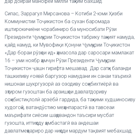
дар доираи манофеи миллӣ таҳким бахшид.
Сипас, Заррагул Мирсанова – Котиби 2-юми Ҳизби
Коммунистии Тоҷикистон ба сухан баромада
иштирокичиёни чорабиниро ба муносибати Рӯзи
Президенти Ҷумҳурии Тоҷикистон табрику таҳният намуда,
қайд намуд, ки Мувофиқи Қонуни Ҷумҳурии Тоҷикистон
«Дар бораи рӯзҳои ид» ҳамасола дар саросари мамлакат
16 – уми ноябр ҳамчун Рӯзи Президенти Ҷумҳурии
Тоҷикистон ҷашн гирифта мешавад. Дар сатҳи баланди
ташкиливу ғоявӣ баргузор намудани ин санаи таърихӣ
нишонаи шукргузорӣ аз озодиву соҳибихтиёрӣ ва
эҳтиром гузоштан ба арзишҳои давлатдориву
соҳибистиқлолӣ арзёбӣ гардида, ба таҳкими худшиносиву
худогоҳӣ, ватандӯстию меҳанпарастӣ ва тавсеаи
маърифати сиёсии шаҳрвандон таъсири мусбат
гузошта, иттиҳоду ҳамбастагӣ ва андешаи
давлатмеҳвариро дар ниҳоди мардум тақвият мебахшад.