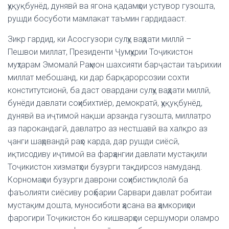
ҳуқуқбунёд, дунявӣ ва ягона қадамҳои устувор гузошта,
рушди босуботи мамлакат таъмин гардидааст.
Зикр гардид, ки Асосгузори сулҳу ваҳдати миллӣ –
Пешвои миллат, Президенти Ҷумҳурии Тоҷикистон
муҳтарам Эмомалӣ Раҳмон шахсияти барҷастаи таърихии
миллат мебошанд, ки дар барқарорсозии сохти
конститутсионӣ, ба даст овардани сулҳу ваҳдати миллӣ,
бунёди давлати соҳибихтиёр, демократӣ, ҳуқуқбунёд,
дунявӣ ва иҷтимоӣ нақши арзанда гузошта, миллатро
аз парокандагӣ, давлатро аз нестшавӣ ва халқро аз
ҷанги шаҳрвандӣ раҳо карда, дар рушди сиёсӣ,
иқтисодиву иҷтимоӣ ва фарҳангии давлати мустақили
Тоҷикистон хизматҳои бузурги тақдирсоз намуданд.
Корномаҳои бузурги даврони соҳибистиқлолӣ ба
фаъолияти сиёсиву роҳбарии Сарвари давлат робитаи
мустақим дошта, муносиботи ҳасана ва ҳамкориҳои
фарогири Тоҷикистон бо кишварҳои сершумори оламро