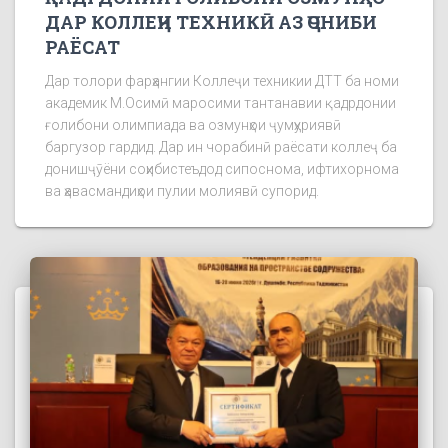
ДАР КОЛЛЕҶИ ТЕХНИКӢ АЗ ҶОНИБИ
РАЁСАТ
Дар толори фарҳангии Коллеҷи техникии ДТТ ба номи
академик М.Осимӣ маросими тантанавии қадрдонии
ғолибони олимпиада ва озмунҳои ҷумҳуриявӣ
баргузор гардид. Дар ин чорабинӣ раёсати коллеҷ ба
донишҷӯёни соҳибистеъдод сипоснома, ифтихорнома
ва ҳавасмандиҳои пулии молиявӣ супорид.