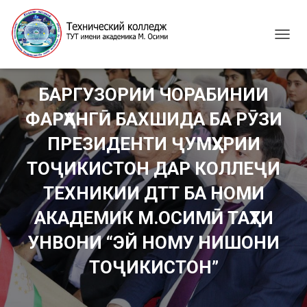
T
O
G
G
БАРГУЗОРИИ ЧОРАБИНИИ
L
E
ФАРҲАНГӢ БАХШИДА БА РӮЗИ
N
A
ПРЕЗИДЕНТИ ҶУМҲУРИИ
V
I
ТОҶИКИСТОН ДАР КОЛЛЕҶИ
G
ТЕХНИКИИ ДТТ БА НОМИ
A
T
АКАДЕМИК М.ОСИМӢ ТАҲТИ
I
O
УНВОНИ “ЭЙ НОМУ НИШОНИ
N
ТОҶИКИСТОН”