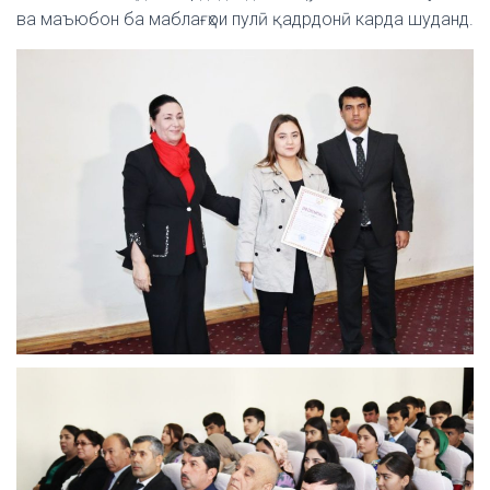
ва маъюбон ба маблағҳои пулӣ қадрдонӣ карда шуданд.