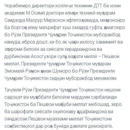
Чорабиниро директори коллеҷи техникии ДТТ ба номи
академик М.Осимӣ доктори илмҳои техникӣ муҳтарам
Саидзода Масрур Мирзохон ифтитоҳ намуда, меҳмононро
ба боргоҳи илму маърифат хуш омадед гуфта, ҳамагонро
бо Рӯзи Президенти Ҷумҳурии Тоҷикистон муборакбод
намуда, иброз дошт, ки бо як ҷаҳон ихлосу самимият ва
эҳтироми бепоён аз сиёсати хирадмандона ва
дурбинонаи Асосгузори сулҳу ваҳдати миллӣ – Пешвои
миллат, Президенти Ҷумҳурии Тоҷикистон муҳтарам
Эмомалӣ Раҳмон ҳамаи Шуморо бо Рӯзи Президенти
Ҷумҳурии Тоҷикистон сидқан муборакбод менамоям.
Таҷлили Рӯзи Президенти Ҷумҳурии Тоҷикистон нишони
садоқат ва муҳаббати бепоёни мардуми сарбаланди
Тоҷикистон ба Пешвои маҳбуби миллат мебошад, зеро
ба шарофати сиёсати оқилонаву ҳадафмандона ва
ояндасози Пешвои муаззами миллат Тоҷикистони
соҳибистиқлол дар роҳи бунёди давлати демократӣ,