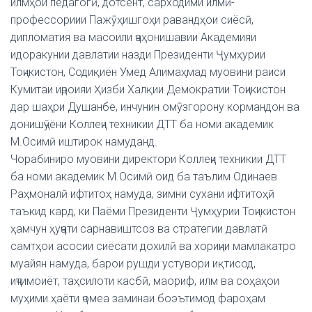
илмҳои педагогӣ, дотсент, сарходими илмӣ-
профессориии Пажӯҳишгоҳи равандҳои сиёсӣ,
дипломатия ва масоили ҷаҳонишавии Академияи
идоракунии давлатии назди Президенти Ҷумҳурии
Тоҷикистон, Содиқиён Умед Алимаҳмад муовини раиси
Кумитаи иҷроияи Ҳизби Халқии Демократии Тоҷикистон
дар шаҳри Душанбе, инчунин омӯзгорону кормандон ва
донишҷӯёни Коллеҷи техникии ДТТ ба номи академик
М.Осимӣ иштирок намуданд.
Чорабиниро муовини директори Коллеҷи техникии ДТТ
ба номи академик М.Осимӣ оид ба таълим Одинаев
Раҳмоналӣ ифтитоҳ намуда, зимни сухани ифтитоҳӣ
таъкид кард, ки Паёми Президенти Ҷумҳурии Тоҷикистон
ҳамчун ҳуҷҷати сарнавиштсоз ва стратегии давлатӣ
самтҳои асосии сиёсати дохилӣ ва хориҷии мамлакатро
муайян намуда, барои рушди устувори иқтисод,
иҷтимоиёт, таҳсилоти касбӣ, маориф, илм ва соҳаҳои
муҳими ҳаёти ҷомеа заминаи боэътимод фароҳам