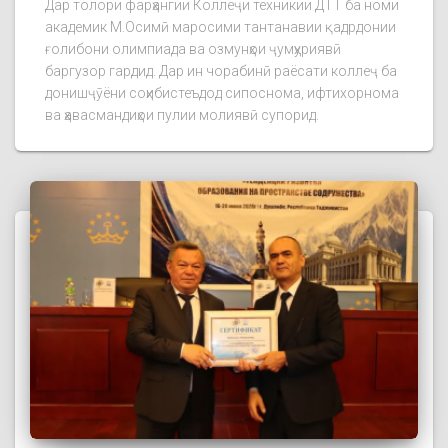
Дар толори фарҳангии Коллеҷи техникии ДТТ ба номи
академик М.Осимӣ маросими тантанавии қадрдонии
ғолибони олимпиада ва озмунҳои ҷумҳуриявӣ
баргузор гардид. Дар ин чорабинӣ раёсати коллеҷ ба
донишҷӯёни соҳибистеъдод сипоснома, ифтихорнома
ва ҳавасмандиҳои пулии молиявӣ супорид.