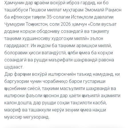
Ҳамчунин дар ҷараёни вохӯрӣ иброз гардид, ки бо
ташаббуси Пешвои миллат муҳтарам Эмомалӣ Раҳмон
ба ифтихори таҷлили 35-солагии Истиқлоли давлатии
Ҷумҳурии Тоҷикистон, соли 2026 ҳамчун «Соли вусъат
додани корҳои ободониву созандагӣ ва тақвияту
таҳкими худшиносиву худогоҳии миллӣ» эълон
гардидааст. Ин иқдом ба таҳкими арзишҳои миллӣ,
болоравии ҳисси ватандӯстӣ, ҷалби ҷомеа ба корҳои
созандагӣ ва рушди маърифати шаҳрвандӣ равона
шудааст.
Дар фарҷоми вохӯрӣ иштирокчиён таъкид намуданд, ки
баргузории чунин чорабиниҳо барои густариши
ҷаҳонбинии сиёсӣ, таҳкими масъулияти шаҳрвандӣ ва
иштироки фаъоли ҷавонон дар ҳаёти ҷамъиятӣ аҳамияти
калон дошта, дар рушди соҳаи таҳсилоти касбӣ,
маориф ва ташаккули нерӯи зеҳнии ҷомеа нақши
муассир мегузоранд.