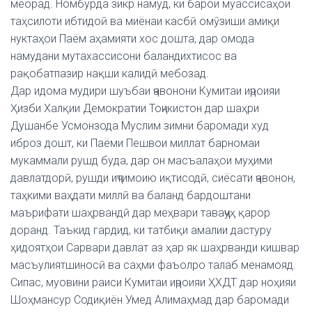
меорад. Номбурда зикр намуд, ки барои муассисаҳои
таҳсилоти ибтидоӣ ва миёнаи касбӣ омӯзиши амиқи
нуктаҳои Паём аҳамияти хос дошта, дар омода
намудани мутахассисони баландихтисос ва
рақобатпазир нақши калидӣ мебозад.
Дар идома мудири шуъбаи ҷавонони Кумитаи иҷроияи
Ҳизби Халқии Демократии Тоҷикистон дар шаҳри
Душанбе Усмонзода Муслим зимни баромади худ
иброз дошт, ки Паёми Пешвои миллат барномаи
мукаммали рушд буда, дар он масъалаҳои муҳими
давлатдорӣ, рушди иҷтимоию иқтисодӣ, сиёсати ҷавонон,
таҳкими ваҳдати миллӣ ва баланд бардоштани
маърифати шаҳрвандӣ дар меҳвари таваҷҷуҳ қарор
доранд. Таъкид гардид, ки татбиқи амалии дастуру
ҳидоятҳои Сарвари давлат аз ҳар як шаҳрванди кишвар
масъулиятшиносӣ ва саҳми фаъолро талаб менамояд.
Сипас, муовини раиси Кумитаи иҷроияи ҲХДТ дар ноҳияи
Шоҳмансур Содиқиён Умед Алимаҳмад дар баромади