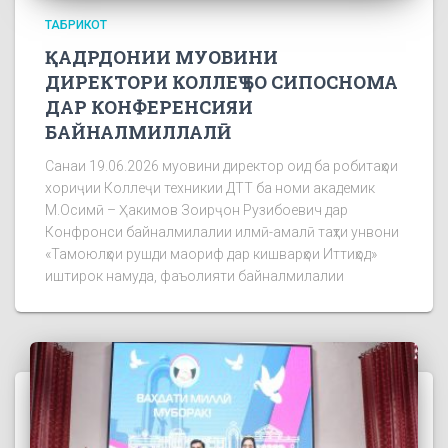
ТАБРИКОТ
ҚАДРДОНИИ МУОВИНИ
ДИРЕКТОРИ КОЛЛЕҶ БО СИПОСНОМА
ДАР КОНФЕРЕНСИЯИ
БАЙНАЛМИЛЛАЛӢ
Санаи 19.06.2026 муовини директор оид ба робитаҳои
хориҷии Коллеҷи техникии ДТТ ба номи академик
М.Осимӣ – Ҳакимов Зоирҷон Рузибоевич дар
Конфронси байналмилалии илмӣ-амалӣ таҳти унвони
«Тамоюлҳои рушди маориф дар кишварҳои Иттиҳод»
иштирок намуда, фаъолияти байналмилалии