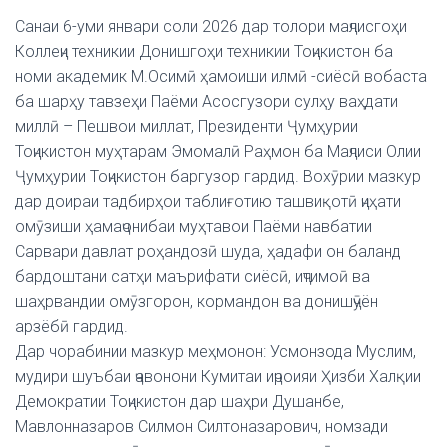
Санаи 6-уми январи соли 2026 дар толори маҷлисгоҳи
Коллеҷи техникии Донишгоҳи техникии Тоҷикистон ба
номи академик М.Осимӣ ҳамоиши илмӣ -сиёсӣ вобаста
ба шарҳу тавзеҳи Паёми Асосгузори сулҳу ваҳдати
миллӣ – Пешвои миллат, Президенти Ҷумҳурии
Тоҷикистон муҳтарам Эмомалӣ Раҳмон ба Маҷлиси Олии
Ҷумҳурии Тоҷикистон баргузор гардид. Вохӯрии мазкур
дар доираи тадбирҳои таблиғотию ташвиқотӣ ҷиҳати
омӯзиши ҳамаҷонибаи муҳтавои Паёми навбатии
Сарвари давлат роҳандозӣ шуда, ҳадафи он баланд
бардоштани сатҳи маърифати сиёсӣ, иҷтимоӣ ва
шаҳрвандии омӯзгорон, кормандон ва донишҷӯён
арзёбӣ гардид.
Дар чорабинии мазкур меҳмонон: Усмонзода Муслим,
мудири шуъбаи ҷавонони Кумитаи иҷроияи Ҳизби Халқии
Демократии Тоҷикистон дар шаҳри Душанбе,
Мавлонназаров Силмон Силтоназарович, номзади