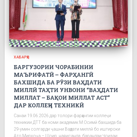
ХАБАРҲО
БАРГУЗОРИИ ЧОРАБИНИИ
МАЪРИФАТӢ – ФАРҲАНГӢ
БАХШИДА БА РӮЗИ ВАҲДАТИ
МИЛЛӢ ТАҲТИ УНВОНИ “ВАҲДАТИ
МИЛЛАТ – БАҚОИ МИЛЛАТ АСТ”
ДАР КОЛЛЕҶИ ТЕХНИКӢ
Санаи 19.06.2026 дар толори фарҳангии коллеҷи
техникии ДТТ ба номи академик М.Осимӣ бахшида ба
29-умин солгарди ҷашни Ваҳдати миллӣ бо иштироки
Ато Мирхоҷа – Шоир, нависанда, барандаи Ҷоизаи