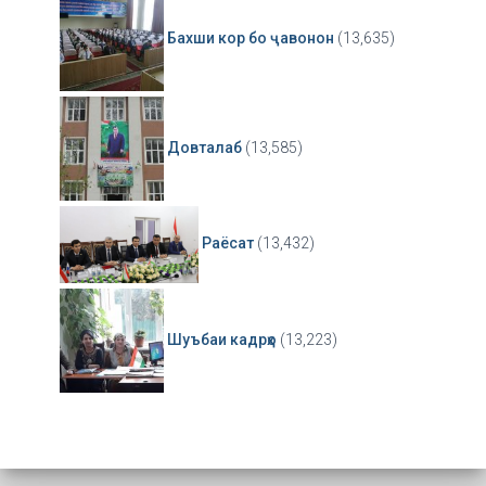
Бахши кор бо ҷавонон
(13,635)
Довталаб
(13,585)
Раёсат
(13,432)
Шуъбаи кадрҳо
(13,223)