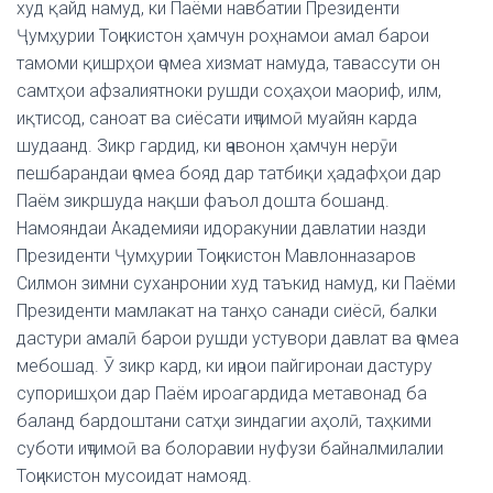
худ қайд намуд, ки Паёми навбатии Президенти
Ҷумҳурии Тоҷикистон ҳамчун роҳнамои амал барои
тамоми қишрҳои ҷомеа хизмат намуда, тавассути он
самтҳои афзалиятноки рушди соҳаҳои маориф, илм,
иқтисод, саноат ва сиёсати иҷтимоӣ муайян карда
шудаанд. Зикр гардид, ки ҷавонон ҳамчун нерӯи
пешбарандаи ҷомеа бояд дар татбиқи ҳадафҳои дар
Паём зикршуда нақши фаъол дошта бошанд.
Намояндаи Академияи идоракунии давлатии назди
Президенти Ҷумҳурии Тоҷикистон Мавлонназаров
Силмон зимни суханронии худ таъкид намуд, ки Паёми
Президенти мамлакат на танҳо санади сиёсӣ, балки
дастури амалӣ барои рушди устувори давлат ва ҷомеа
мебошад. Ӯ зикр кард, ки иҷрои пайгиронаи дастуру
супоришҳои дар Паём ироагардида метавонад ба
баланд бардоштани сатҳи зиндагии аҳолӣ, таҳкими
суботи иҷтимоӣ ва болоравии нуфузи байналмилалии
Тоҷикистон мусоидат намояд.