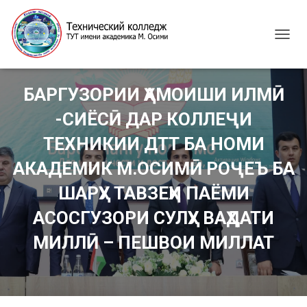
T
O
G
G
БАРГУЗОРИИ ҲАМОИШИ ИЛМӢ
L
E
-СИЁСӢ ДАР КОЛЛЕҶИ
N
A
ТЕХНИКИИ ДТТ БА НОМИ
V
I
АКАДЕМИК М.ОСИМӢ РОҶЕЪ БА
G
ШАРҲУ ТАВЗЕҲИ ПАЁМИ
A
T
АСОСГУЗОРИ СУЛҲУ ВАҲДАТИ
I
O
МИЛЛӢ – ПЕШВОИ МИЛЛАТ
N