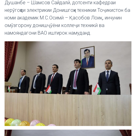
Душанбе – Шамсов Сайдалӣ, дотсенти кафедраи
нерӯгоҳҳои электрикии Донишгоҳи техникии Тоҷикистон ба
номи академик М.С.Осимӣ – Қасобов Лоиқ, инчунин
омӯзгорону донишҷӯёни коллеҷи техникӣ ва
намояндагони ВАО иштирок намуданд.