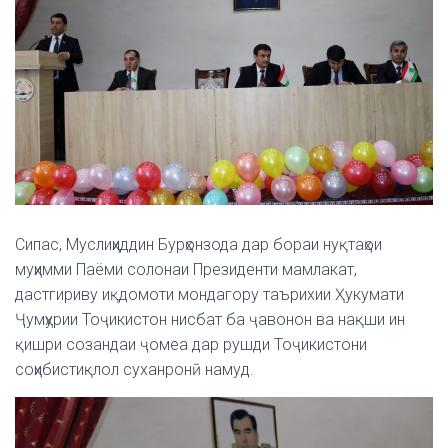
Сипас, Муслиҳиддин Бурҳонзода дар бораи нуқтаҳои
муҳимми Паёми солонаи Президенти мамлакат,
дастгириву иқдомоти мондагору таърихии Ҳукумати
Ҷумҳурии Тоҷикистон нисбат ба ҷавонон ва нақши ин
қишри созандаи ҷомеа дар рушди Тоҷикистони
соҳибистиқлол суханронӣ намуд.