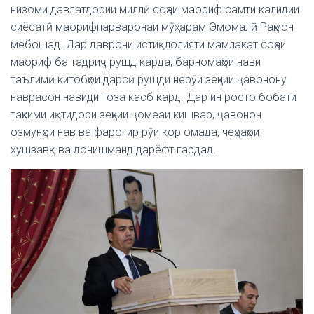
низоми давлатдории миллӣ соҳаи маориф самти калидии
сиёсатӣ маорифпарваронаи мӯҳтарам Эмомалӣ Раҳмон
мебошад. Дар даврони истиқлолияти мамлакат соҳаи
маориф ба тадриҷ рушд карда, барномаҳои нави
таълимӣ китобҳои дарсӣ рушди нерӯи зеҳнии ҷавонону
наврасон навиди тоза касб кард. Дар ин росто бобати
таҳкими иқтидори зеҳнии ҷомеаи кишвар, ҷавонон
озмунҳои нав ва фарогир рӯи кор омада, чеҳраҳои
хушзавқ ва донишманд дарёфт гардад.