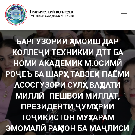
T
O
G
G
БАРГУЗОРИИ ҲАМОИШ ДАР
L
E
КОЛЛЕҶИ ТЕХНИКИИ ДТТ БА
N
A
НОМИ АКАДЕМИК М.ОСИМӢ
V
I
РОҶЕЪ БА ШАРҲУ ТАВЗЕҲИ ПАЁМИ
G
АСОСГУЗОРИ СУЛҲУ ВАҲДАТИ
A
T
МИЛЛӢ- ПЕШВОИ МИЛЛАТ,
I
O
ПРЕЗИДЕНТИ ҶУМҲУРИИ
N
ТОҶИКИСТОН МУҲТАРАМ
ЭМОМАЛӢ РАҲМОН БА МАҶЛИСИ