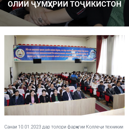
ОЛИИ ҶУМҲУРИИ ТОҶИКИСТОН
Санаи 10.01.2023 дар толори фарҳнгии Коллеҷи техникии