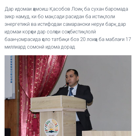
Дар идомаи ҳамоиш Қасобов Лоиқ ба сухан баромада
зикр намуд, ки бо мақсади расидан ба истиқлоли
энергетикӣ ва истифодаи самараноки неруи барқ дар
идомаи корҳои дар солҳои соҳибистиқлолӣ
баанҷомрасида ҳоло татбиқи боз 20 лоиҳа ба маблағи 17
миллиард сомонӣ идома дорад.