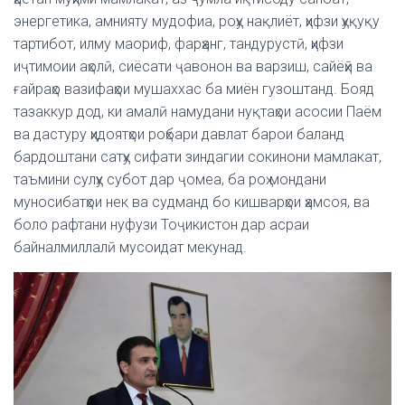
энергетика, амнияту мудофиа, роҳу нақлиёт, ҳифзи ҳуқуқу
тартибот, илму маориф, фарҳанг, тандурустӣ, ҳифзи
иҷтимоии аҳолӣ, сиёсати ҷавонон ва варзиш, сайёҳӣ ва
ғайраҳо вазифаҳои мушаххас ба миён гузоштанд. Бояд
тазаккур дод, ки амалӣ намудани нуқтаҳои асосии Паём
ва дастуру ҳидоятҳои роҳбари давлат барои баланд
бардоштани сатҳу сифати зиндагии сокинони мамлакат,
таъмини сулҳу субот дар ҷомеа, ба роҳ мондани
муносибатҳои нек ва судманд бо кишварҳои ҳамсоя, ва
боло рафтани нуфузи Тоҷикистон дар асраи
байналмиллалӣ мусоидат мекунад.