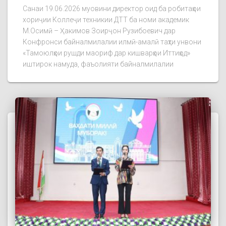
Санаи 19.06.2026 муовини директор оид ба робитаҳои
хориҷии Коллеҷи техникии ДТТ ба номи академик
М.Осимӣ – Ҳакимов Зоирҷон Рузибоевич дар
Конфронси байналмилалии илмӣ-амалӣ таҳти унвони
«Тамоюлҳои рушди маориф дар кишварҳои Иттиҳод»
иштирок намуда, фаъолияти байналмилалии