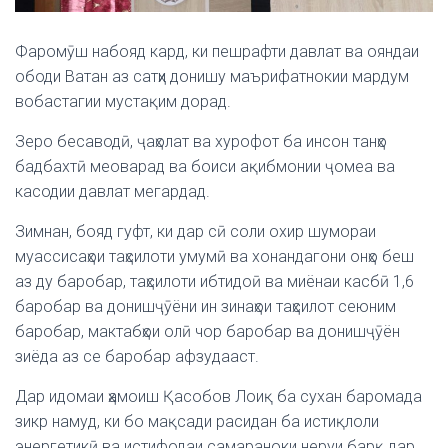
Фаромӯш набояд кард, ки пешрафти давлат ва ояндаи
ободи Ватан аз сатҳи донишу маърифатнокии мардум
вобастагии мустақим дорад.
Зеро бесаводӣ, ҷаҳолат ва хурофот ба инсон танҳо
бадбахтӣ меоварад ва боиси ақибмонии ҷомеа ва
касодии давлат мегардад.
Зимнан, бояд гуфт, ки дар сӣ соли охир шумораи
муассисаҳои таҳсилоти умумӣ ва хонандагони онҳо беш
аз ду баробар, таҳсилоти ибтидоӣ ва миёнаи касбӣ 1,6
баробар ва донишҷӯёни ин зинаҳои таҳсилот сеюним
баробар, мактабҳои олӣ чор баробар ва донишҷӯён
зиёда аз се баробар афзудааст.
Дар идомаи ҳамоиш Қасобов Лоиқ ба сухан баромада
зикр намуд, ки бо мақсади расидан ба истиқлоли
энергетикӣ ва истифодаи самараноки неруи барқ дар