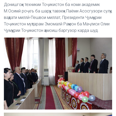
Донишгоҳи техникии Тоҷикистон ба номи академик
М.Осимӣ роҷеъ ба шарҳу тавзеҳи Паёми Асосгузори сулҳу
ваҳдати миллӣ-Пешвои миллат, Президенти Ҷумҳурии
Тоҷикистон муҳтарам Эмомалӣ Раҳмон ба Маҷлиси Олии
Ҷумҳурии Тоҷикистон ҳамоиш баргузор карда шуд.