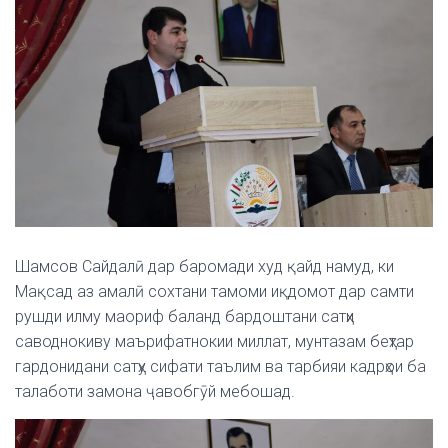
Шамсов Сайдалӣ дар баромади худ қайд намуд, ки
Мақсад аз амалӣ сохтани тамоми иқдомот дар самти
рушди илму маориф баланд бардоштани сатҳи
саводнокиву маърифатнокии миллат, мунтазам беҳтар
гардонидани сатҳу сифати таълим ва тарбияи кадрҳои ба
талаботи замона ҷавобгӯй мебошад.