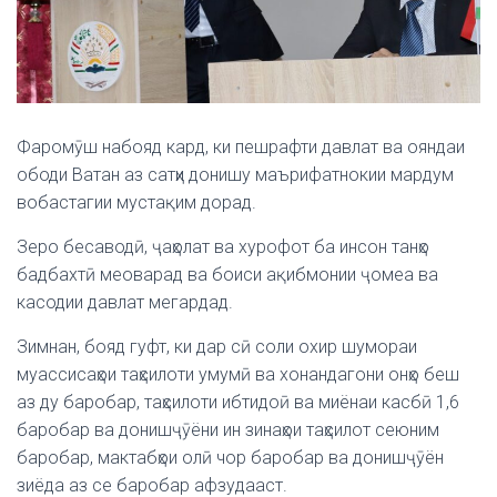
Фаромӯш набояд кард, ки пешрафти давлат ва ояндаи
ободи Ватан аз сатҳи донишу маърифатнокии мардум
вобастагии мустақим дорад.
Зеро бесаводӣ, ҷаҳолат ва хурофот ба инсон танҳо
бадбахтӣ меоварад ва боиси ақибмонии ҷомеа ва
касодии давлат мегардад.
Зимнан, бояд гуфт, ки дар сӣ соли охир шумораи
муассисаҳои таҳсилоти умумӣ ва хонандагони онҳо беш
аз ду баробар, таҳсилоти ибтидоӣ ва миёнаи касбӣ 1,6
баробар ва донишҷӯёни ин зинаҳои таҳсилот сеюним
баробар, мактабҳои олӣ чор баробар ва донишҷӯён
зиёда аз се баробар афзудааст.