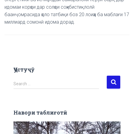
идомаи корҳои дар солҳои соҳибистиқлолӣ
баанҷомрасида ҳоло татбиқи боз 20 лоиҳа ба маблағи 17
миллиард сомонӣ идома дорад.
Ҷустуҷӯ
S
Search …
e
a
r
c
Навори таблиғотӣ
h
f
V
o
i