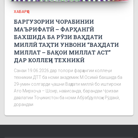
ХАБАРҲО
БАРГУЗОРИИ ЧОРАБИНИИ
МАЪРИФАТӢ – ФАРҲАНГӢ
БАХШИДА БА РӮЗИ ВАҲДАТИ
МИЛЛӢ ТАҲТИ УНВОНИ “ВАҲДАТИ
МИЛЛАТ – БАҚОИ МИЛЛАТ АСТ”
ДАР КОЛЛЕҶИ ТЕХНИКӢ
Санаи 19.06.2026 дар толори фарҳангии коллеҷи
техникии ДТТ ба номи академик М.Осимӣ бахшида ба
29-умин солгарди ҷашни Ваҳдати миллӣ бо иштироки
Ато Мирхоҷа – Шоир, нависанда, барандаи Ҷоизаи
давлатии Тоҷикистон ба номи Абӯабдуллоҳи Рӯдакӣ,
дорандаи