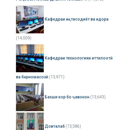
Кафедраи иқтисодиёт ва идора
(14,009)
Кафедраи технологияи иттилоотӣ
ва барномасозӣ
(13,971)
Бахши кор бо ҷавонон
(13,643)
Довталаб
(13,586)