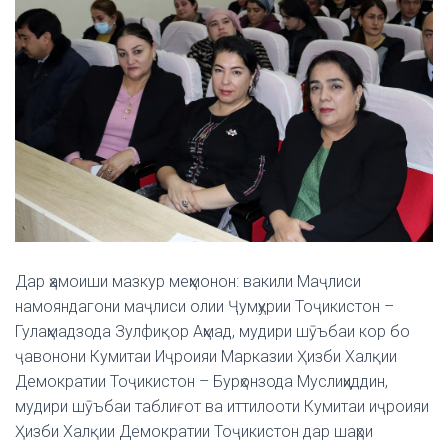
Дар ҳамоиши мазкур меҳмонон: вакили Маҷлиси
намояндагони маҷлиси олии Ҷумҳурии Тоҷикистон –
Гулаҳмадзода Зулфиқор Аҳмад, мудири шӯъбаи кор бо
ҷавонони Кумитаи Иҷроияи Марказии Ҳизби Халқии
Демократии Тоҷикистон – Бурҳонзода Муслиҳиддин,
мудири шӯъбаи таблиғот ва иттилооти Кумитаи иҷроияи
Ҳизби Халқии Демократии Тоҷикистон дар шаҳри