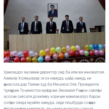
Ҳамоишро муовини директор оид ба илм ва инноватсия
Азимов Холиқназар оғоз намуда, қайд намуд, ки
ҳамасола дар Паёми худ ба Маҷлиси Олӣ, Президенти
Ҷумҳурии Тоҷикистон муҳтарам Эмомалӣ Раҳмон самтҳои
асосии сиёсати дохиливу хориҷии мамлакатро барои
солҳои оянда муайян намуда, оиди пешбурди соҳаҳои
ҳаётан муҳими мамлакат, аз ҷумла иқтисоду саноат,