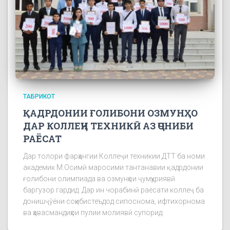
ТАБРИКОТ
ҚАДРДОНИИ ҒОЛИБОНИ ОЗМУНҲО
ДАР КОЛЛЕҶИ ТЕХНИКӢ АЗ ҶОНИБИ
РАЁСАТ
Дар толори фарҳангии Коллеҷи техникии ДТТ ба номи
академик М.Осимӣ маросими тантанавии қадрдонии
ғолибони олимпиада ва озмунҳои ҷумҳуриявӣ
баргузор гардид. Дар ин чорабинӣ раёсати коллеҷ ба
донишҷӯёни соҳибистеъдод сипоснома, ифтихорнома
ва ҳавасмандиҳои пулии молиявӣ супорид.