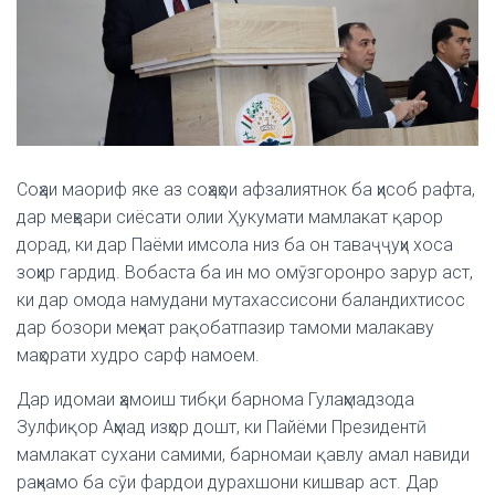
Соҳаи маориф яке аз соҳаҳои афзалиятнок ба ҳисоб рафта,
дар меҳвари сиёсати олии Ҳукумати мамлакат қарор
дорад, ки дар Паёми имсола низ ба он таваҷҷуҳи хоса
зоҳир гардид. Вобаста ба ин мо омӯзгоронро зарур аст,
ки дар омода намудани мутахассисони баландихтисос
дар бозори меҳнат рақобатпазир тамоми малакаву
маҳорати худро сарф намоем.
Дар идомаи ҳамоиш тибқи барнома Гулаҳмадзода
Зулфиқор Аҳмад изҳор дошт, ки Пайёми Президентӣ
мамлакат сухани самими, барномаи қавлу амал навиди
раҳнамо ба сӯи фардои дурахшони кишвар аст. Дар