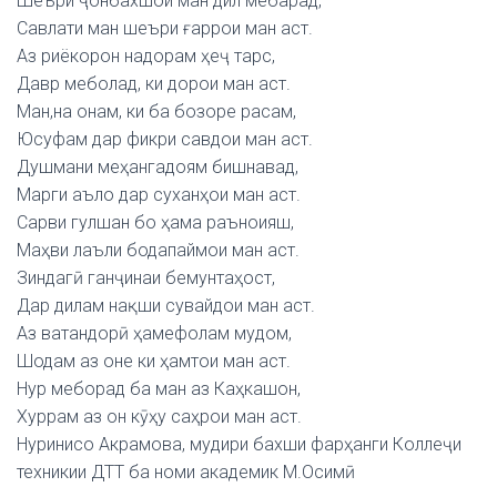
Шеъри ҷонбахшои ман дил мебарад,
Савлати ман шеъри ғаррои ман аст.
Аз риёкорон надорам ҳеҷ тарс,
Давр меболад, ки дорои ман аст.
Ман,на онам, ки ба бозоре расам,
Юсуфам дар фикри савдои ман аст.
Душмани меҳангадоям бишнавад,
Марги аъло дар суханҳои ман аст.
Сарви гулшан бо ҳама раъноияш,
Маҳви лаъли бодапаймои ман аст.
Зиндагӣ ганҷинаи бемунтаҳост,
Дар дилам нақши сувайдои ман аст.
Аз ватандорӣ ҳамефолам мудом,
Шодам аз оне ки ҳамтои ман аст.
Нур меборад ба ман аз Каҳкашон,
Хуррам аз он кӯҳу саҳрои ман аст.
Нуринисо Акрамова, мудири бахши фарҳанги Коллеҷи
техникии ДТТ ба номи академик М.Осимӣ