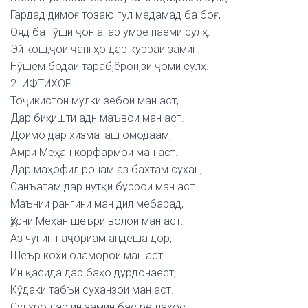
Гардад димоғ тозаю гул медамад ба боғ,
Ояд ба гӯши ҷон агар умре паёми сулҳ.
Эй кош,ҷои ҷангҳо дар курраи замин,
Нӯшем бодаи тараб,ёрон,зи ҷоми сулҳ.
2. ИФТИХОР
Тоҷикистон мулки зебои ман аст,
Дар биҳишти адн маъвои ман аст.
Доимо дар хизматаш омодаам,
Амри Меҳан корфармои ман аст.
Дар маҳофил ронам аз бахтам сухан,
Санъатам дар нутқи буррои ман аст.
Маънии рангини ман дил мебарад,
Ҳусни Меҳан шеъри волои ман аст.
Аз чунин наҷориам андеша дор,
Шеър кохи оламорои ман аст.
Ин қасида дар баҳо дурдонаест,
Кӯдаки табъи суханзои ман аст.
Сулҳро дар ин замин бас решаҳост,