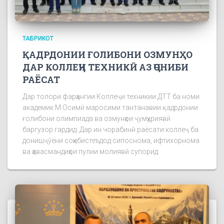
ТАБРИКОТ
ҚАДРДОНИИ ҒОЛИБОНИ ОЗМУНҲО
ДАР КОЛЛЕҶИ ТЕХНИКӢ АЗ ҶОНИБИ
РАЁСАТ
Дар толори фарҳангии Коллеҷи техникии ДТТ ба номи
академик М.Осимӣ маросими тантанавии қадрдонии
ғолибони олимпиада ва озмунҳои ҷумҳуриявӣ
баргузор гардид. Дар ин чорабинӣ раёсати коллеҷ ба
донишҷӯёни соҳибистеъдод сипоснома, ифтихорнома
ва ҳавасмандиҳои пулии молиявӣ супорид.