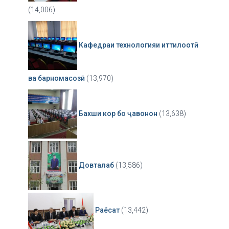
(14,006)
Кафедраи технологияи иттилоотӣ
ва барномасозӣ
(13,970)
Бахши кор бо ҷавонон
(13,638)
Довталаб
(13,586)
Раёсат
(13,442)