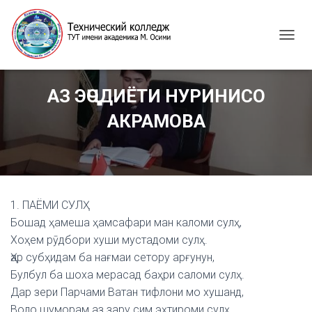
T
O
G
G
АЗ ЭҶОДИЁТИ НУРИНИСО
L
E
АКРАМОВА
N
A
V
I
G
A
1. ПАЁМИ СУЛҲ
T
I
Бошад ҳамеша ҳамсафари ман каломи сулҳ,
O
Хоҳем рӯдбори хуши мустадоми сулҳ.
N
Ҳар субҳидам ба нағмаи сетору арғунун,
Булбул ба шоха мерасад баҳри саломи сулҳ.
Дар зери Парчами Ватан тифлони мо хушанд,
Воло шуморам аз зару сим эҳтироми сулҳ.