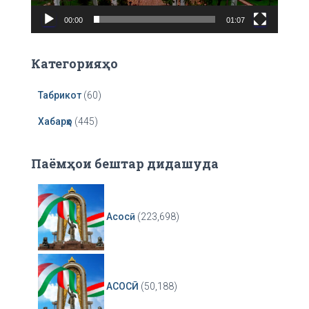
a
00:00
01:07
y
e
r
Категорияҳо
Табрикот
(60)
Хабарҳо
(445)
Паёмҳои бештар дидашуда
Асосӣ
(223,698)
АСОСӢ
(50,188)