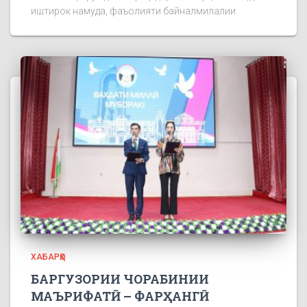
иштирок намуда, фаъолияти байналмилалии
ХАБАРҲО
БАРГУЗОРИИ ЧОРАБИНИИ
МАЪРИФАТӢ – ФАРҲАНГӢ