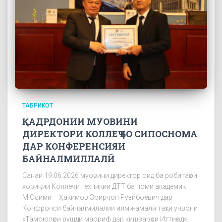
ТАБРИКОТ
ҚАДРДОНИИ МУОВИНИ
ДИРЕКТОРИ КОЛЛЕҶ БО СИПОСНОМА
ДАР КОНФЕРЕНСИЯИ
БАЙНАЛМИЛЛАЛӢ
Санаи 19.06.2026 муовини директор оид ба робитаҳои
хориҷии Коллеҷи техникии ДТТ ба номи академик
М.Осимӣ – Ҳакимов Зоирҷон Рузибоевич дар
Конфронси байналмилалии илмӣ-амалӣ таҳти унвони
«Тамоюлҳои рушди маориф дар кишварҳои Иттиҳод»