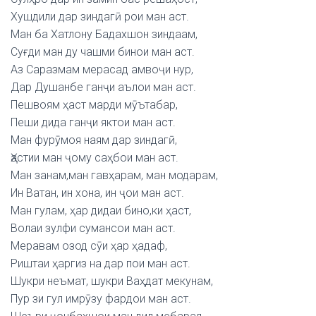
Хушдили дар зиндагӣ рои ман аст.
Ман ба Хатлону Бадахшон зиндаам,
Суғди ман ду чашми бинои ман аст.
Аз Саразмам мерасад амвоҷи нур,
Дар Душанбе ганҷи аълои ман аст.
Пешвоям ҳаст марди мӯътабар,
Пеши дида ганҷи яктои ман аст.
Ман фурӯмоя наям дар зиндагӣ,
Ҳастии ман ҷому саҳбои ман аст.
Ман занам,ман гавҳарам, ман модарам,
Ин Ватан, ин хона, ин ҷои ман аст.
Ман гулам, ҳар дидаи бино,ки ҳаст,
Волаи зулфи сумансои ман аст.
Меравам озод сӯи ҳар ҳадаф,
Риштаи ҳаргиз на дар пои ман аст.
Шукри неъмат, шукри Ваҳдат мекунам,
Пур зи гул имрӯзу фардои ман аст.