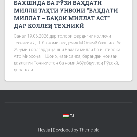
БАХШИДА БА РӮЗИ ВАҲДАТИ
МИЛЛӢ ТАҲТИ УНВОНИ “ВАҲДАТИ
МИЛЛАТ – БАҚОИ МИЛЛАТ АСТ”
ДАР КОЛЛЕҶИ ТЕХНИКӢ
Санаи 19.06.2026 дар толори фарҳангии коллеҷи
техникии ДТТ ба номи академик М.Осимӣ бахшида ба
29-умин солгарди ҷашни Ваҳдати миллӣ бо иштироки
Ато Мирхоҷа – Шоир, нависанда, барандаи Ҷоизаи
давлатии Тоҷикистон ба номи Абӯабдуллоҳи Рӯдакӣ,
дорандаи
TJ
Hestia | Developed by
ThemeIsle