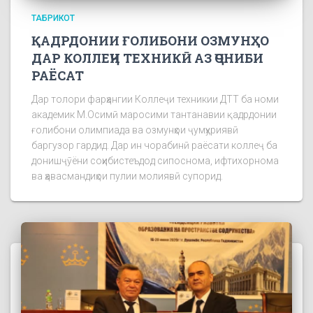
ТАБРИКОТ
ҚАДРДОНИИ ҒОЛИБОНИ ОЗМУНҲО
ДАР КОЛЛЕҶИ ТЕХНИКӢ АЗ ҶОНИБИ
РАЁСАТ
Дар толори фарҳангии Коллеҷи техникии ДТТ ба номи
академик М.Осимӣ маросими тантанавии қадрдонии
ғолибони олимпиада ва озмунҳои ҷумҳуриявӣ
баргузор гардид. Дар ин чорабинӣ раёсати коллеҷ ба
донишҷӯёни соҳибистеъдод сипоснома, ифтихорнома
ва ҳавасмандиҳои пулии молиявӣ супорид.