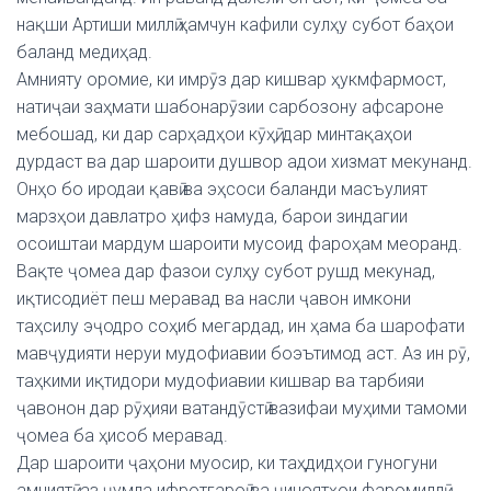
нақши Артиши миллӣ ҳамчун кафили сулҳу субот баҳои
баланд медиҳад.
Амнияту оромие, ки имрӯз дар кишвар ҳукмфармост,
натиҷаи заҳмати шабонарӯзии сарбозону афсароне
мебошад, ки дар сарҳадҳои кӯҳӣ, дар минтақаҳои
дурдаст ва дар шароити душвор адои хизмат мекунанд.
Онҳо бо иродаи қавӣ ва эҳсоси баланди масъулият
марзҳои давлатро ҳифз намуда, барои зиндагии
осоиштаи мардум шароити мусоид фароҳам меоранд.
Вақте ҷомеа дар фазои сулҳу субот рушд мекунад,
иқтисодиёт пеш меравад ва насли ҷавон имкони
таҳсилу эҷодро соҳиб мегардад, ин ҳама ба шарофати
мавҷудияти неруи мудофиавии боэътимод аст. Аз ин рӯ,
таҳкими иқтидори мудофиавии кишвар ва тарбияи
ҷавонон дар рӯҳияи ватандӯстӣ вазифаи муҳими тамоми
ҷомеа ба ҳисоб меравад.
Дар шароити ҷаҳони муосир, ки таҳдидҳои гуногуни
амниятӣ, аз ҷумла ифротгароӣ ва ҷиноятҳои фаромиллӣ