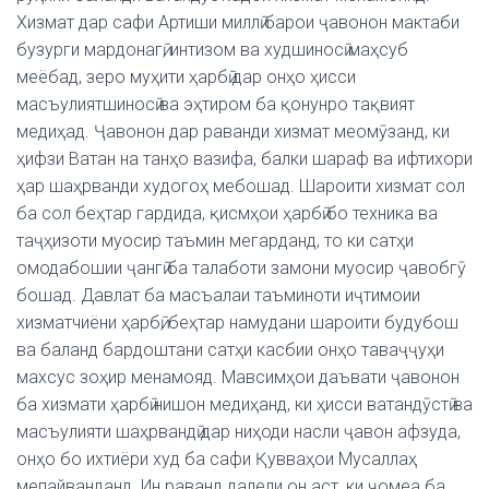
Хизмат дар сафи Артиши миллӣ барои ҷавонон мактаби
бузурги мардонагӣ, интизом ва худшиносӣ маҳсуб
меёбад, зеро муҳити ҳарбӣ дар онҳо ҳисси
масъулиятшиносӣ ва эҳтиром ба қонунро тақвият
медиҳад. Ҷавонон дар раванди хизмат меомӯзанд, ки
ҳифзи Ватан на танҳо вазифа, балки шараф ва ифтихори
ҳар шаҳрванди худогоҳ мебошад. Шароити хизмат сол
ба сол беҳтар гардида, қисмҳои ҳарбӣ бо техника ва
таҷҳизоти муосир таъмин мегарданд, то ки сатҳи
омодабошии ҷангӣ ба талаботи замони муосир ҷавобгӯ
бошад. Давлат ба масъалаи таъминоти иҷтимоии
хизматчиёни ҳарбӣ, беҳтар намудани шароити будубош
ва баланд бардоштани сатҳи касбии онҳо таваҷҷуҳи
махсус зоҳир менамояд. Мавсимҳои даъвати ҷавонон
ба хизмати ҳарбӣ нишон медиҳанд, ки ҳисси ватандӯстӣ ва
масъулияти шаҳрвандӣ дар ниҳоди насли ҷавон афзуда,
онҳо бо ихтиёри худ ба сафи Қувваҳои Мусаллаҳ
мепайванданд. Ин раванд далели он аст, ки ҷомеа ба