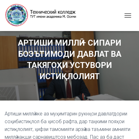
T
O
G
G
АРТИШИ МИЛЛӢ – СИПАРИ
L
E
БОЭЪТИМОДИ ДАВЛАТ ВА
N
A
ТАКЯГОҲИ УСТУВОРИ
V
I
ИСТИҚЛОЛИЯТ
G
A
T
I
O
N
Артиши миллӣ яке аз муҳимтарин рукнҳои давлатдории
соҳибистиқлол ба ҳисоб рафта, дар таҳкими пояҳои
истиқлолият, ҳифзи тамомияти арзӣ ва таъмини амнияти
миллӣ нақши сарнавиштсоз мебозад. Пас аз ба даст