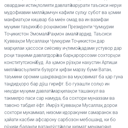
овардани истиқлолияти давлатӣ зарурати таъсиси неруи
мудофиавии миллӣ ҳамчун кафили сулҳу субот ва ҳомии
манфиатҳои кишвар ба миён омад ва ин вазифаи
муҳими таърихӣ бо роҳнамоии Президенти Ҷумҳурии
Тоҷикистон Эмомалӣ Раҳмон амалӣ гардид. Таъсиси
Қувваҳои Мусаллаҳи Ҷумҳурии Тоҷикистон дар
марҳилаи ҳассоси сиёсиву иҷтимоӣ қадами устувор дар
роҳи таҳкими давлатдорӣ ва барқарорсозии сохторҳои
конститутсионӣ буд. Аз ҳамон рӯзҳои нахустин Артиши
миллӣ масъулияти бузурги ҳифзи марзу буми Ватан,
таъмини оромии шаҳрвандон ва муқовимат ба ҳар гуна
таҳдидҳоро бар дӯш гирифт. Бо гузашти солҳо ин
ниҳоди муҳими давлатӣ марҳилаҳои ташаккул ва
такмилро паси сар намуда, ба сохтори муназзам ва
тавоно табдил ёфт. Имрӯз Қувваҳои Мусаллаҳ дорои
сохтори мукаммал, низоми идоракунии самаранок ва
ҳайати касбии афсарону сарбозон мебошанд, ки бо
рӯҳияи баланди ватандӯстӣ адои хизмат менамоянд.