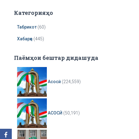
e
r
Категорияҳо
Табрикот
(60)
Хабарҳо
(445)
Паёмҳои бештар дидашуда
Асосӣ
(224,559)
АСОСӢ
(50,191)