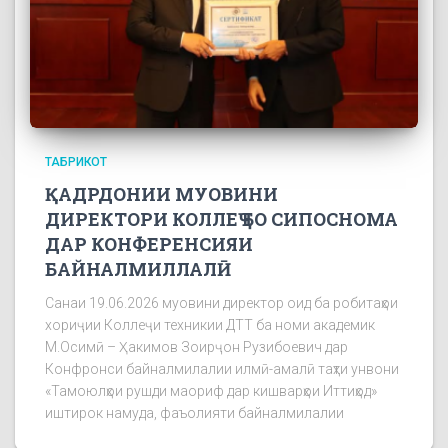
ТАБРИКОТ
ҚАДРДОНИИ МУОВИНИ
ДИРЕКТОРИ КОЛЛЕҶ БО СИПОСНОМА
ДАР КОНФЕРЕНСИЯИ
БАЙНАЛМИЛЛАЛӢ
Санаи 19.06.2026 муовини директор оид ба робитаҳои
хориҷии Коллеҷи техникии ДТТ ба номи академик
М.Осимӣ – Ҳакимов Зоирҷон Рузибоевич дар
Конфронси байналмилалии илмӣ-амалӣ таҳти унвони
«Тамоюлҳои рушди маориф дар кишварҳои Иттиҳод»
иштирок намуда, фаъолияти байналмилалии