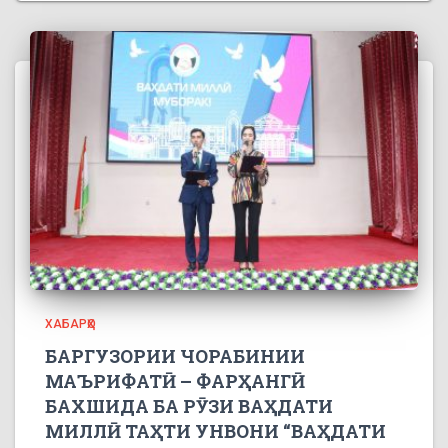
ХАБАРҲО
БАРГУЗОРИИ ЧОРАБИНИИ
МАЪРИФАТӢ – ФАРҲАНГӢ
БАХШИДА БА РӮЗИ ВАҲДАТИ
МИЛЛӢ ТАҲТИ УНВОНИ “ВАҲДАТИ