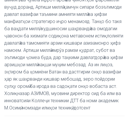
вуҷуд доранд, Артиши миллӣ ҳамчун сипари боэътимоди
давлат вазифаи таъмини амнияти миллӣ ва ҳифзи
манфиатҳои стратегиро иҷро менамояд. Танҳо бо такя
ба ваҳдати миллӣ, худшиносии шаҳрвандӣ ва омодагии
ҷавонон ба хизмати содиқона метавонем истиқлолияти
давлатӣ ва тамомияти арзии кишвари азизамонро ҳифз
намоем. Артиши миллӣ имрӯз рамзи қудрат, субот ва
эътимоди ҷомеа буда, дар таҳкими давлатдорӣ ва ҳифзи
арзишҳои миллӣ нақши муҳим мебозад. Аз ин лиҳоз,
эҳтиром ба ҳомиёни Ватан ва дастгирии онҳо вазифаи
ҳар як шаҳрванди кишвар мебошад, зеро пойдории
сулҳу оромӣ ба ирода ва садоқати онҳо вобаста аст.
Холиқназар АЗИМОВ, муовини директор оид ба илм ва
инноватсияи Коллеҷи техникии ДТТ ба номи академик
М.Осимӣ, номзади илмҳои техникӣ, дотсент