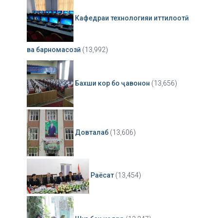
Кафедраи технологияи иттилоотӣ
ва барномасозӣ
(13,992)
Бахши кор бо ҷавонон
(13,656)
Довталаб
(13,606)
Раёсат
(13,454)