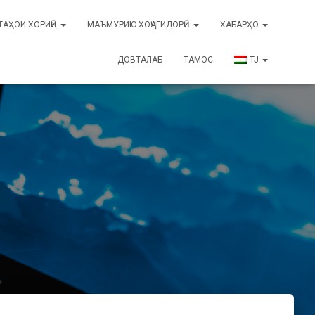
ТАҲОИ ХОРИҶӢ
МАЪМУРИЮ ХОҶАГИДОРӢ
ХАБАРҲО
ДОВТАЛАБ
ТАМОС
TJ