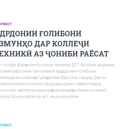
БРИКОТ
АДРДОНИИ ҒОЛИБОНИ
ЗМУНҲО ДАР КОЛЛЕҶИ
ЕХНИКӢ АЗ ҶОНИБИ РАЁСАТ
р толори фарҳангии Коллеҷи техникии ДТТ ба номи академик
Осимӣ маросими тантанавии қадрдонии ғолибони
мпиада ва озмунҳои ҷумҳуриявӣ баргузор гардид. Дар ин
рабинӣ раёсати коллеҷ ба донишҷӯёни соҳибистеъдод
поснома, ифтихорнома ва ҳавасмандиҳои пулии молиявӣ
порид. Боиси ифтихор аст, ки донишҷӯёни
БРИКОТ