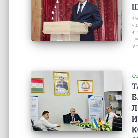
Ш
Ваҳ
мил
итт
гоҳ
ҷо
ХА
Т
Б
Л
И
К