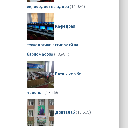
иқтисодиёт ва идора
(14,024)
Кафедраи
технологияи иттилоотӣ ва
барномасозӣ
(13,991)
Бахши кор бо
ҷавонон
(13,656)
Довталаб
(13,605)