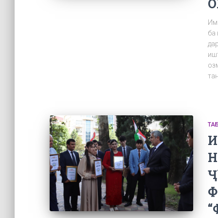
О
Им
ба
да
иш
оз
тан
ТА
И
Н
Ҷ
Ф
“