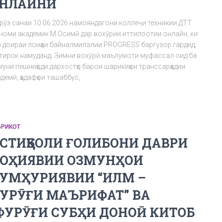
НЛАЙНӢ
рӯз санаи 10.06.2026 намояндагони коллеҷи техникии ДТТ
 номи академик М.Осимӣ дар вохӯрии иттилоотии онлайн, ки
р доираи лоиҳаи байналмилалии PROGRESS баргузор гардид,
тирок намуданд. Зимни вохӯрӣ маълумоти муфассал оид ба
муни пешниҳоди дархостҳо барои шарикиҳои транссарҳадии
демӣ, ҳадафҳои ташаббус,
БРИКОТ
СТИҚБОЛИ ҒОЛИБОНИ ДАВРИ
ОҲИЯВИИ ОЗМУНҲОИ
УМҲУРИЯВИИ “ИЛМ –
УРӮҒИ МАЪРИФАТ” ВА
ФУРӮҒИ СУБҲИ ДОНОӢ КИТОБ