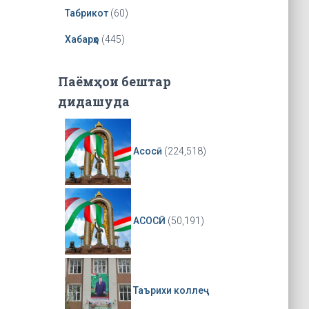
r
Табрикот
(60)
Хабарҳо
(445)
Паёмҳои бештар
дидашуда
Асосӣ
(224,518)
АСОСӢ
(50,191)
Таърихи коллеҷ