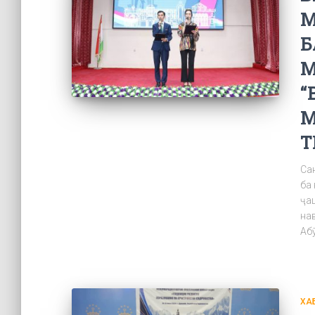
М
Б
М
“
М
Т
Са
ба
ҷа
на
Аб
ХА