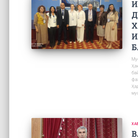
И
Д
Х
И
Б
Му
Ҳа
ба
фа
Ҳа
му
ХА
В