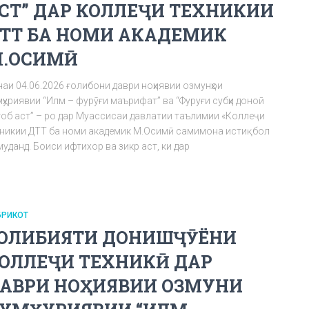
СТ” ДАР КОЛЛЕҶИ ТЕХНИКИИ
ТТ БА НОМИ АКАДЕМИК
.ОСИМӢ
наи 04.06.2026 ғолибони даври ноҳиявии озмунҳои
ҳуриявии “Илм – фурӯғи маърифат” ва “Фуруғи субҳи доноӣ
тоб аст” – ро дар Муассисаи давлатии таълимии «Коллеҷи
хникии ДТТ ба номи академик М.Осимӣ самимона истиқбол
уданд. Боиси ифтихор ва зикр аст, ки дар
БРИКОТ
ОЛИБИЯТИ ДОНИШҶӮЁНИ
ОЛЛЕҶИ ТЕХНИКӢ ДАР
АВРИ НОҲИЯВИИ ОЗМУНИ