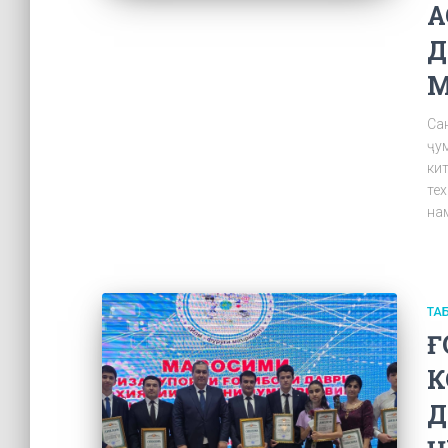
А
Д
М
Са
ҷум
ки
те
нам
ТА
Ғ
К
Д