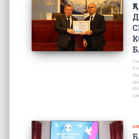
Қ
Д
С
К
Б
Са
Ко
Зо
ам
Ит
са
ХА
Б