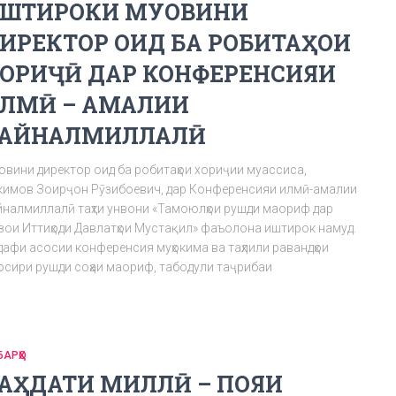
ШТИРОКИ МУОВИНИ
ИРЕКТОР ОИД БА РОБИТАҲОИ
ОРИҶӢ ДАР КОНФЕРЕНСИЯИ
ЛМӢ – АМАЛИИ
АЙНАЛМИЛЛАЛӢ
овини директор оид ба робитаҳои хориҷии муассиса,
кимов Зоирҷон Рӯзибоевич, дар Конференсияи илмӣ-амалии
йналмиллалӣ таҳти унвони «Тамоюлҳои рушди маориф дар
зои Иттиҳоди Давлатҳои Мустақил» фаъолона иштирок намуд.
дафи асосии конференсия муҳокима ва таҳлили равандҳои
осири рушди соҳаи маориф, табодули таҷрибаи
БАРҲО
АҲДАТИ МИЛЛӢ – ПОЯИ