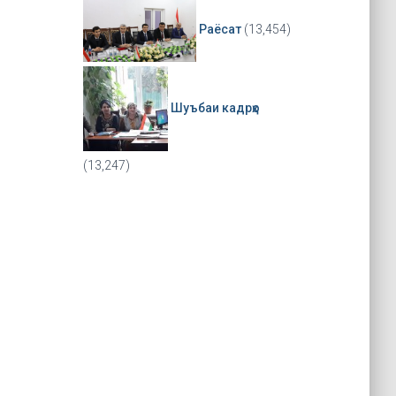
Раёсат
(13,454)
Шуъбаи кадрҳо
(13,247)