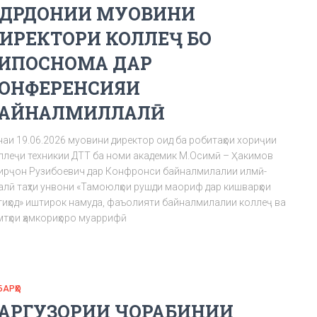
АДРДОНИИ МУОВИНИ
ИРЕКТОРИ КОЛЛЕҶ БО
ИПОСНОМА ДАР
ОНФЕРЕНСИЯИ
АЙНАЛМИЛЛАЛӢ
наи 19.06.2026 муовини директор оид ба робитаҳои хориҷии
ллеҷи техникии ДТТ ба номи академик М.Осимӣ – Ҳакимов
ирҷон Рузибоевич дар Конфронси байналмилалии илмӣ-
алӣ таҳти унвони «Тамоюлҳои рушди маориф дар кишварҳои
тиҳод» иштирок намуда, фаъолияти байналмилалии коллеҷ ва
мтҳои ҳамкориҳоро муаррифӣ
БАРҲО
АРГУЗОРИИ ЧОРАБИНИИ