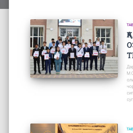
ТА
Қ
О
Т
Да
М.
оли
чо
си
су
ТА