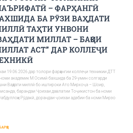
АЪРИФАТӢ – ФАРҲАНГӢ
АХШИДА БА РӮЗИ ВАҲДАТИ
ИЛЛӢ ТАҲТИ УНВОНИ
ВАҲДАТИ МИЛЛАТ – БАҚОИ
ИЛЛАТ АСТ” ДАР КОЛЛЕҶИ
ЕХНИКӢ
наи 19.06.2026 дар толори фарҳангии коллеҷи техникии ДТТ
 номи академик М.Осимӣ бахшида ба 29-умин солгарди
шни Ваҳдати миллӣ бо иштироки Ато Мирхоҷа – Шоир,
висанда, барандаи Ҷоизаи давлатии Тоҷикистон ба номи
ӯабдуллоҳи Рӯдакӣ, дорандаи ҷоизаи адабии ба номи Мирзо
БАРҲО