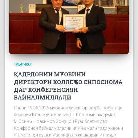
ТАБРИКОТ
ҚАДРДОНИИ МУОВИНИ
ДИРЕКТОРИ КОЛЛЕҶ БО СИПОСНОМА
ДАР КОНФЕРЕНСИЯИ
БАЙНАЛМИЛЛАЛӢ
Санаи 19.06.2026 муовини директор оид ба робитаҳои
хориҷии Коллеҷи техникии ДТТ ба номи академик
М.Осимӣ – Ҳакимов Зоирҷон Рузибоевич дар
Конфронси байналмилалии илмӣ-амалӣ таҳти унвони
«Тамоюлҳои рушди маориф дар кишварҳои Иттиҳод»