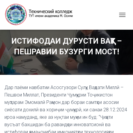
T
O
G
G
ИСТИФОДАИ ДУРУСТИ ВАҚТ –
L
E
ПЕШРАВИИ БУЗУРГИ МОСТ!
N
A
V
I
G
A
Дар паёми навбатии Асосгузори Сулҳу Ваҳдати Миллӣ –
T
I
Пешвои Миллат, Президенти Ҷумҳурии Тоҷикистон
O
муҳтарам Эмомалӣ Раҳмон дар бораи самтҳои асосии
N
сиёсати дохилӣ ва хориҷии ҷумҳурӣ, ки санаи 28.12.2024
ироа намуданд, яке аз нуқтаи муҳим ин буд: “Ҷиҳати
вусъат бахшидан ба равандҳои инноватсионӣ ва
истифодаи ҳамаҷонибаи имкониятҳои технологияҳои