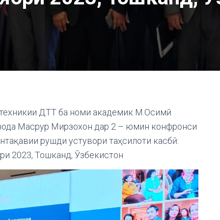
 техникии ДТТ ба номи академик М.Осимӣ
зода Масрур Мирзохон дар 2 – юмин конфронси
тақавии рушди устувори таҳсилоти касбӣ:
ри 2023, Тошканд, Ӯзбекистон