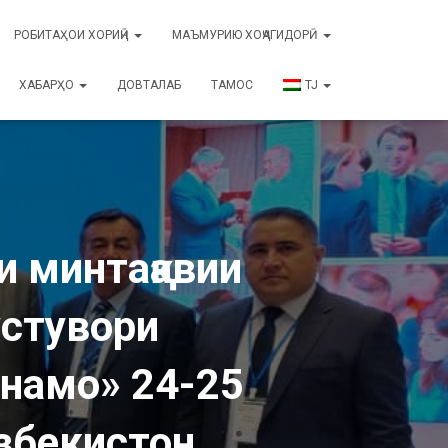
РОБИТАҲОИ ХОРИҶӢ
МАЪМУРИЮ ХОҶАГИДОРӢ
ХАБАРҲО
ДОВТАЛАБ
ТАМОС
TJ
 минтақавии
устувори
рнамо» 24-25
Ӯзбекистон