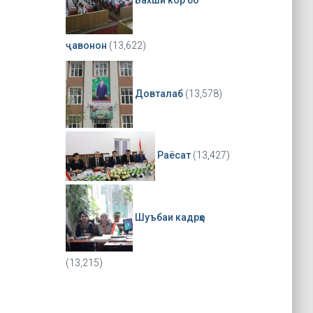
ҷавонон
(13,622)
Довталаб
(13,578)
Раёсат
(13,427)
Шуъбаи кадрҳо
(13,215)