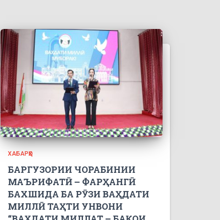
ХАБАРҲО
БАРГУЗОРИИ ЧОРАБИНИИ
МАЪРИФАТӢ – ФАРҲАНГӢ
БАХШИДА БА РӮЗИ ВАҲДАТИ
МИЛЛӢ ТАҲТИ УНВОНИ
“ВАҲДАТИ МИЛЛАТ – БАҚОИ