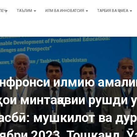
ЛЕҶ
ТАЪЛИМ
ИЛМ ВА ИННОВАТСИЯ
ТАРБИЯ ВА ҶОМЕА
онфронси илмию амалии
ои минтақавии рушди 
асбӣ: мушкилот ва ду
ябри 2023, Тошканд, 