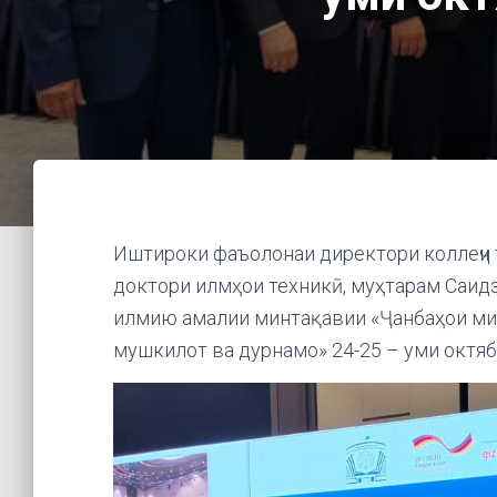
Иштироки фаъолонаи директори коллеҷи
доктори илмҳои техникӣ, муҳтарам Саид
илмию амалии минтақавии «Ҷанбаҳои мин
мушкилот ва дурнамо» 24-25 – уми октяб