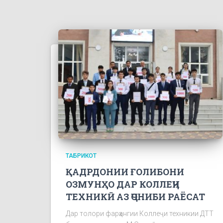
ТАБРИКОТ
ҚАДРДОНИИ ҒОЛИБОНИ
ОЗМУНҲО ДАР КОЛЛЕҶИ
ТЕХНИКӢ АЗ ҶОНИБИ РАЁСАТ
Дар толори фарҳангии Коллеҷи техникии ДТТ