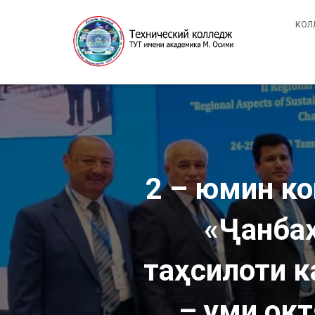
КОЛ
2 – юмин к
«Ҷанбаҳ
таҳсилоти к
– уми окт