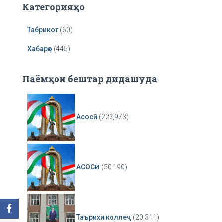
Категорияҳо
Табрикот
(60)
Хабарҳо
(445)
Паёмҳои бештар дидашуда
Асосӣ
(223,973)
АСОСӢ
(50,190)
Таърихи коллеҷ
(20,311)