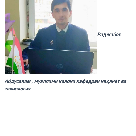
Раджабов
Абдусалим ,
муаллими калони кафедраи на
қ
лиёт
ва
технология