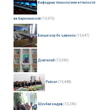
Кафедраи технологияи иттилоотӣ
ва барномасозӣ
(13,975)
Бахши кор бо ҷавонон
(13,647)
Довталаб
(13,590)
Раёсат
(13,448)
Шуъбаи кадрҳо
(13,236)