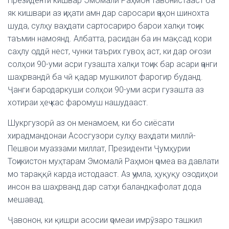
Президенти кишвар Эмомалӣ Раҳмон тавонистааст ба
як кишвари аз ҷиҳати амн дар саросари ҷаҳон шинохта
шуда, сулҳу ваҳдати сартосариро барои халқи тоҷик
таъмин намоянд. Албатта, расидан ба ин мақсад кори
саҳлу оддӣ нест, чунки таърих гувоҳ аст, ки дар оғози
солҳои 90-уми асри гузашта халқи тоҷик бар асари ҷанги
шаҳрвандӣ ба чӣ қадар мушкилот фарогир буданд.
Ҷанги бародаркуши солҳои 90-уми асри гузашта аз
хотираи ҳеҷ кас фаромуш нашудааст.
Шукргузорӣ аз он менамоем, ки бо сиёсати
хирадмандонаи Асосгузори сулҳу ваҳдати миллӣ-
Пешвои муаззами миллат, Президенти Ҷумҳурии
Тоҷикистон муҳтарам Эмомалӣ Раҳмон ҷомеа ва давлати
мо тараққӣ карда истодааст. Аз ҷумла, ҳуқуқу озодиҳои
инсон ва шаҳрванд дар сатҳи баландкафолат дода
мешавад.
Ҷавонон, ки қишри асосии ҷомеаи имрӯзаро ташкил