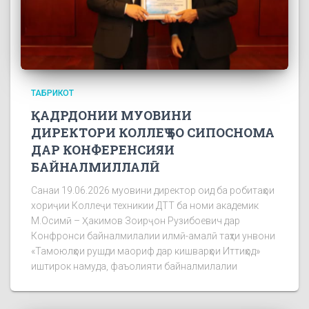
ТАБРИКОТ
ҚАДРДОНИИ МУОВИНИ
ДИРЕКТОРИ КОЛЛЕҶ БО СИПОСНОМА
ДАР КОНФЕРЕНСИЯИ
БАЙНАЛМИЛЛАЛӢ
Санаи 19.06.2026 муовини директор оид ба робитаҳои
хориҷии Коллеҷи техникии ДТТ ба номи академик
М.Осимӣ – Ҳакимов Зоирҷон Рузибоевич дар
Конфронси байналмилалии илмӣ-амалӣ таҳти унвони
«Тамоюлҳои рушди маориф дар кишварҳои Иттиҳод»
иштирок намуда, фаъолияти байналмилалии