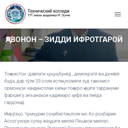
T
O
G
G
ҶАВОНОН – ЗИДДИ ИФРОТГАРОӢ
L
E
N
A
V
I
G
Тоҷикистон -давлати ҳуқуқбунёд , демократӣ ва дунявӣ
A
буда, дар тӯли 33-соли истиқлолияти худ тавонист
T
ормонҳои чандинсолаи халқи тоҷикро ҷиҳати таррануми
I
фарҳангу анъанаҳои қадимаро ҳифз ва пиёда
O
N
гардонад.
Имрӯзҳо, Ҷумҳурии соҳибистиқлоли мо бо роҳбарии
Асосгузори сулҳу ваҳдати миллӣ-Пешвои миллат,