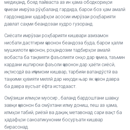
медиҳанд, бояд пайваста аз ин ҳама ободкориҳои
ҷомеаи имрӯза рӯҳбаланд гардида, барои боз ҳам амалӣ
гардонидани ҳадафҳои асосии имрӯзаи роҳбарияти
давлат саҳми беандозаи худро гузоранд.
Сиёсати имрӯзаи роҳбарияти кишвари азизамон
нисбати дастгирии ҷавонон беандоза буда, барои ҳалли
мушкилоти ҷавонон, роҳандозии тадбирҳои амалӣ
вобаста ба тақвияти фаъолияти онҳо дар ҷомеа, таъмин
кардани иштироки фаъоли ҷавонон дар ҳаёти сиёсӣ,
иқтисодӣ ва иҷтимоии кишвар, тарбияи ватандӯстӣ ва
таҳкими ҳувияти миллӣ дар ниҳоди њар як ҷавон давра
ба давра вусъат ёфта истодааст.
Омӯзиши илмҳои муосир , баланд бардоштани шавқу
завқи ҷавонон ба омӯхтани илму дониш, пеш аз ҳама,
илмҳои табиӣ, риёзӣ ва дақиқ метавонад сари вақт ба
ҳадафҳои саноатикунонии босуръати кишвар
бирасонад.