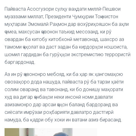
Пайваста Асосгузори сулҳу ваҳдати миллӣ-Пешвои
муаззами миллат, Президенти Ҷумҳурии Тоҷикистон
муҳтарам Эмомалӣ Раҳмон дар вохӯриҳояшон ба аҳли
ҷомеа, махсусан ҷавонон таъкид месозанд, ки рӯ
овардан ба китобу китобхонӣ метавонад, шахсро аз
тамоми ҷаҳолат ва даст задан ба кирдорҳои ношоиста,
шомил гардидан ба гурӯҳҳои экстремистию террористӣ
баргардонад.
Аз ин рӯ ҷавононро мебояд, ки ба ҳар як ҳангомаҳою
овозаҳоро дода нашуда, пайваста рӯ ба тарзи ҳаёти
солим оваранд ва тавонанд, ки бо донишу маҳорати
худ ва дигар ҷанбаҳои неки инсонӣ номи давлати
азизамонро дар арсаи ҷаҳон баланд бардоранд ва
сиёсати имрӯзаи роҳбарияти давлатро дастгирӣ
намуда, ба қадри обу хоки ин ватани азиз бирасанд.