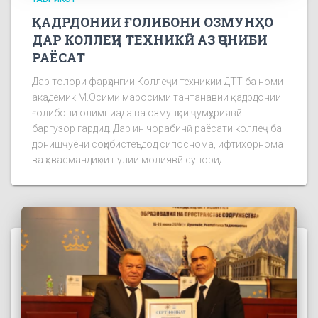
ҚАДРДОНИИ ҒОЛИБОНИ ОЗМУНҲО
ДАР КОЛЛЕҶИ ТЕХНИКӢ АЗ ҶОНИБИ
РАЁСАТ
Дар толори фарҳангии Коллеҷи техникии ДТТ ба номи
академик М.Осимӣ маросими тантанавии қадрдонии
ғолибони олимпиада ва озмунҳои ҷумҳуриявӣ
баргузор гардид. Дар ин чорабинӣ раёсати коллеҷ ба
донишҷӯёни соҳибистеъдод сипоснома, ифтихорнома
ва ҳавасмандиҳои пулии молиявӣ супорид.