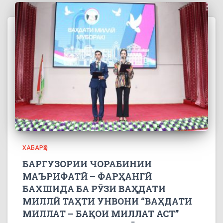
ХАБАРҲО
БАРГУЗОРИИ ЧОРАБИНИИ
МАЪРИФАТӢ – ФАРҲАНГӢ
БАХШИДА БА РӮЗИ ВАҲДАТИ
МИЛЛӢ ТАҲТИ УНВОНИ “ВАҲДАТИ
МИЛЛАТ – БАҚОИ МИЛЛАТ АСТ”